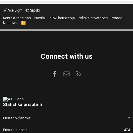
Axe Light
Srpski
Kontaktirajte nas
Pravila i uslovi korišćenja
Politika privatnosti
Pomoć
Naslovna
R
S
S
Connect with us
Facebook
Kontaktirajte nas
RSS
Statistika prisutnih
Prisutno članova
12
Prisutnih gostiju
474