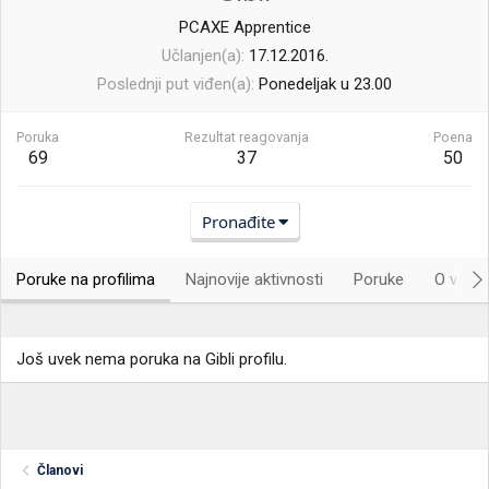
PCAXE Apprentice
Učlanjen(a)
17.12.2016.
Poslednji put viđen(a)
Ponedeljak u 23.00
Poruka
Rezultat reagovanja
Poena
69
37
50
Pronađite
Poruke na profilima
Najnovije aktivnosti
Poruke
O vama.
Još uvek nema poruka na Gibli profilu.
Članovi