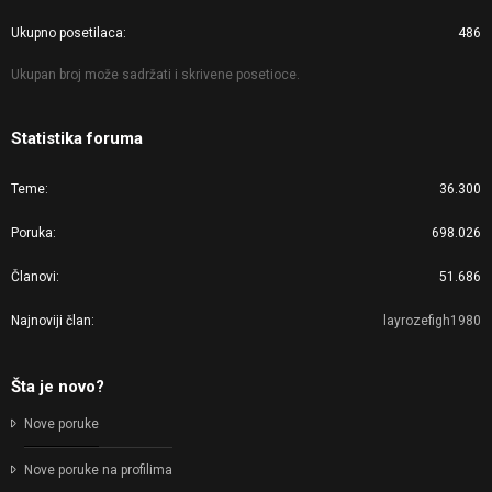
Ukupno posetilaca
486
Ukupan broj može sadržati i skrivene posetioce.
Statistika foruma
Teme
36.300
Poruka
698.026
Članovi
51.686
Najnoviji član
layrozefigh1980
Šta je novo?
Nove poruke
Nove poruke na profilima