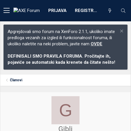
PRIJAVA
REGISTRACIJA
Apgrejdovali smo forum na XenForo 2.1.1, ukoliko imate
predloga vezanih za izgled ili funkcionalnost foruma, ili
ukoliko naletite na neki problem, javite nam
OVDE
DEFINISALI SMO PRAVILA FORUMA. Pročitajte ih,
pojaviće se automatski kada krenete da čitate nešto!
Članovi
G
Gibli