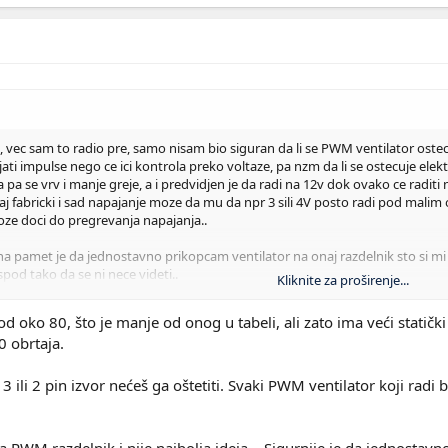
ec sam to radio pre, samo nisam bio siguran da li se PWM ventilator ostecu
ti impulse nego ce ici kontrola preko voltaze, pa nzm da li se ostecuje elekt
 pa se vrv i manje greje, a i predvidjen je da radi na 12v dok ovako ce radit
vaj fabricki i sad napajanje moze da mu da npr 3 sili 4V posto radi pod malim
oze doci do pregrevanja napajanja..
na pamet je da jednostavno prikopcam ventilator na onaj razdelnik sto si mi
ispod tako da se ni nece videti..
Kliknite za proširenje...
aditi kao i stock fan, samo sto ce kontrola ici preko CPU-a ali kada se cpu gre
kao i svi kuleri u kucistu..
oko 80, što je manje od onog u tabeli, ali zato ima veći statičk
ko graficka bude opterecena a cpu ne, ima takvih igrica gde se cpu slabo koris
0 obrtaja.
o 240w pa to moze biti problem..
 cini bolje i tako cu uraditi.
3 ili 2 pin izvor nećeš ga oštetiti. Svaki PWM ventilator koji rad
ock fan ima dosta veci CFM nego sto sam mislio (oko 120CFM).
a PWM razdelnik i nije najbolja ideja... Sigurnije je da jednostav