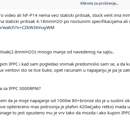
Kliknite za proširenje...
 što je Typhoon rekao, proveri da li je 135 ili klasični 140mm ventilator... 
ro video ali NF-P14 nema veci staticki pritisak, stock vent im
 CFM ili nije gledao model od 1500RPMa koji ima protok od 133.7mmH2O, iliti
ma staticki pritisak 4.18mmH2O po noctuinim specifikacijama ali
com/watch?v=CZkW3tmuyWM
ritisak(2.8mmH2O) mnogo manje od navedenog na sajtu..
im IPPC i kad sam pogledao snimak predomislio sam se, a da ku
ux ventovi sto se tice buke, opet racunam u napajanju je pa je zatv
tva sa IPPC 3000RPM?
 da je moje napajanje od 1000w 80+bronze sto je u sustini oko
 sve optereceno max potrosnja je plafon 420w(jako retko) mada u
nage to jest opusteno mu je vrv tako da mozda i ako kupim IPPC