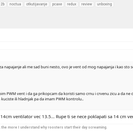
12b
noctua
otkutijavanje
pcaxe
redux
review
unboxing
 napajanje ali me sad buni nesto, ovo je vent od mog napajanja i kao sto se 
upim PWM vent i da ga prikopcam da koristi samo crnu i crvenu zicu a da ne d
 kuciste ili hladnjak pa da imam PWM kontrolu..
 14cm ventilator vec 13.5... Rupe ti se nece poklapati sa 14 cm v
t, the more I understand why roosters start their day screaming.