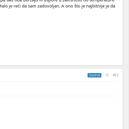
lo je reći da sam zadovoljan. A ono što je najbitnije je da
#82
Urednik