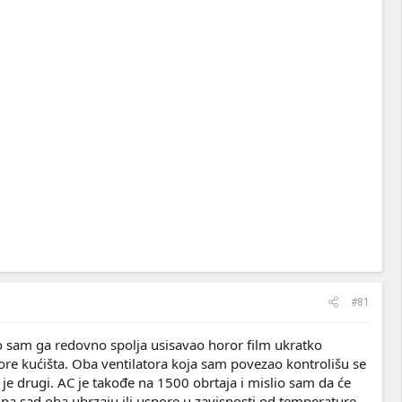
#81
ko sam ga redovno spolja usisavao horor film ukratko
re kućišta. Oba ventilatora koja sam povezao kontrolišu se
je drugi. AC je takođe na 1500 obrtaja i mislio sam da će
 pa sad oba ubrzaju ili uspore u zavisnosti od temperature