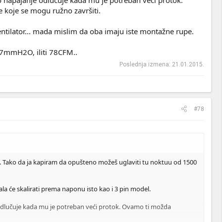
e koje se mogu ružno završiti.
entilator... mada mislim da oba imaju iste montažne rupe.
.7mmH2O, iliti 78CFM..
Poslednja izmena:
21.01.2015.
#78
.91. Tako da ja kapiram da opušteno možeš uglaviti tu noktuu od 1500
ala će skalirati prema naponu isto kao i 3 pin model.
e odlučuje kada mu je potreban veći protok. Ovamo ti možda