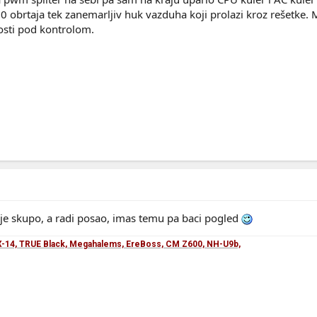
 obrtaja tek zanemarljiv huk vazduha koji prolazi kroz rešetke. Ma
osti pod kontrolom.
je skupo, a radi posao, imas temu pa baci pogled
-14, TRUE Black, Megahalems, EreBoss, CM Z600, NH-U9b,