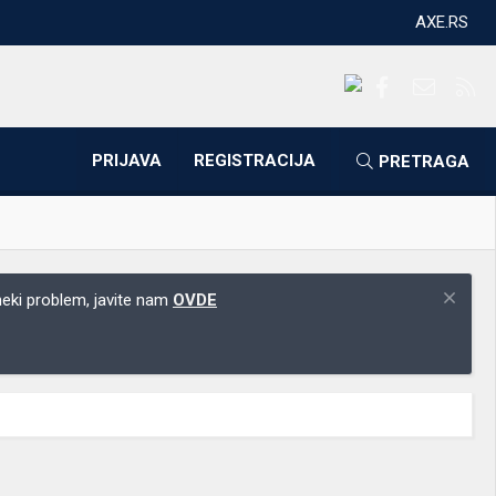
AXE.RS
Facebook
Kontakti
RS
PRIJAVA
REGISTRACIJA
PRETRAGA
 neki problem, javite nam
OVDE