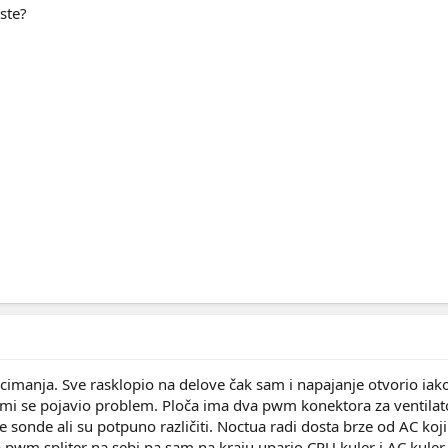
iste?
a cimanja. Sve rasklopio na delove čak sam i napajanje otvorio ia
mi se pojavio problem. Ploča ima dva pwm konektora za ventilato
sonde ali su potpuno različiti. Noctua radi dosta brze od AC koji 
ma pwm spliter na sebi pa sam na kraju upario CPU kuler i AC kuler