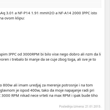
mada mislim da oba imaju iste montažne rupe.
a mmAq 3.01 a NF-P14 1.91 mmH2O a NF-A14 2000 IPPC isto
 78CFM..
 na ovom klipu:
pim IPPC od 3000RPM bi bilo vise nego dobro ali nzm da li
oren i trebalo bi manje da se cuje zbog toga, ali sve je to
 800w ali imam uredjaj za merenje potrosnje i na tom
glavnom je ispod 400w, tako da moje napajanje radi pri
 3000 RPM nikad nece vrteti na max RPM i ipak bude tiho
Poslednja izmena:
21.01.2015.