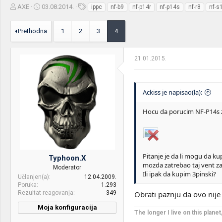
Z
D
O
AXE
03.08.2014.
ippc
nf-b9
nf-p14r
nf-p14s
nf-r8
nf-s
a
a
z
č
t
n
Prethodna
1
2
3
4
e
u
a
t
m
k
n
p
e
21.01.2015.
i
o
k
k
t
r
e
e
Ackiss je napisao(la):
m
t
e
a
Hocu da porucim NF-P14s za
n
j
a
Pitanje je da li mogu da k
Typhoon.X
mozda zatrebao taj vent za
Moderator
Ili ipak da kupim 3pinski?
Učlanjen(a)
12.04.2009.
Poruka
1.293
Rezultat reagovanja
349
Obrati paznju da ovo nije
Moja konfiguracija
The longer I live on this plane
PC / Laptop
Seraphim/Azrael