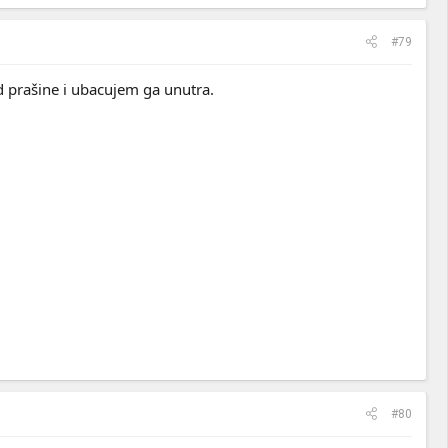
#79
 prašine i ubacujem ga unutra.
#80