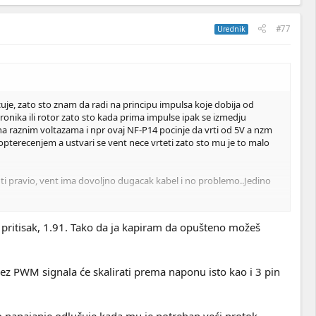
#77
Urednik
je, zato sto znam da radi na principu impulsa koje dobija od
ronika ili rotor zato sto kada prima impulse ipak se izmedju
i na raznim voltazama i npr ovaj NF-P14 pocinje da vrti od 5V a nzm
 opterecenjem a ustvari se vent nece vrteti zato sto mu je to malo
 ti pravio, vent ima dovoljno dugacak kabel i no problemo..Jedino
je znaci da vuce vise struje tako da se napajanje opterecuje i u tom
i pritisak, 1.91. Tako da ja kapiram da opušteno možeš
ti pa se onda ne bi toliko grejao i ventilatori ne bi povecali RPM a
i bez PWM signala će skalirati prema naponu isto kao i 3 pin
no napajanje odlučuje kada mu je potreban veći protok.