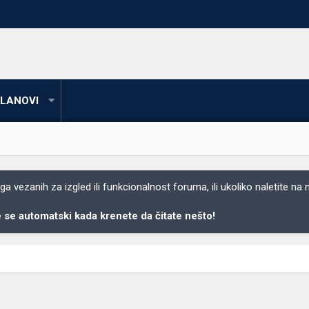
LANOVI
 vezanih za izgled ili funkcionalnost foruma, ili ukoliko naletite na
se automatski kada krenete da čitate nešto!