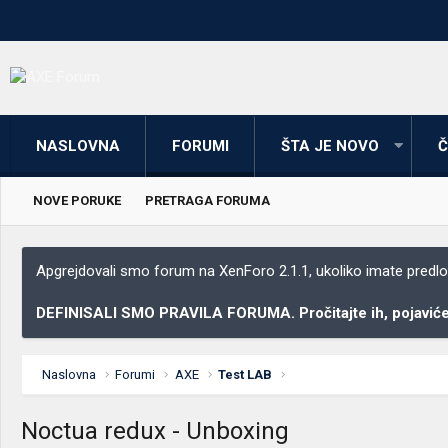
NASLOVNA
FORUMI
ŠTA JE NOVO
Č
NOVE PORUKE
PRETRAGA FORUMA
Apgrejdovali smo forum na XenForo 2.1.1, ukoliko imate predloga
DEFINISALI SMO PRAVILA FORUMA. Pročitajte ih, pojaviće 
Naslovna
Forumi
AXE
Test LAB
Noctua redux - Unboxing