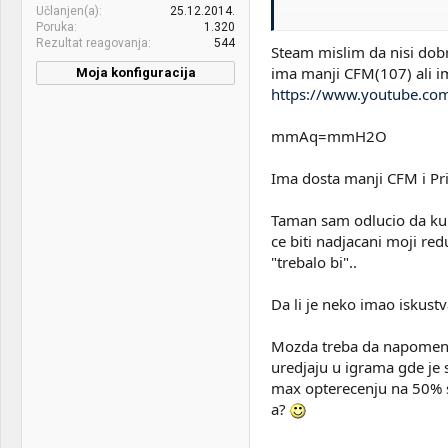
Učlanjen(a)
25.12.2014.
Jedino obrati pažnju na ono
Poruka
1.320
Rezultat reagovanja
544
Steam mislim da nisi dob
ilbb je nešto loše računao
ima manji CFM(107) ali i
Moja konfiguracija
https://www.youtube.
PC / Laptop
Laptop HP ProBook 4530s
Name:
mmAq=mmH2O
CPU & cooler:
Ryzen 5600x Noctua NH-
D15S+NF-A14IPPC 2000
Ima dosta manji CFM i P
rpm
Motherboard:
ROG Strix X570 Gaming E
Taman sam odlucio da kup
ce biti nadjacani moji red
RAM:
Trident Z Neo 2x16gb
"trebalo bi"..
3200CL14 (Samsung)
Da li je neko imao iskus
VGA & cooler:
GTX 1070Ti
Display:
Samsung Odyssey G7 32
Mozda treba da napomenem
uredjaju u igrama gde je
HDD:
Samsung SSD 850 EVO
max opterecenju na 50% s
500GB, Seagate Barracuda
a?
2TB
Sound:
Sennheiser HD 598, Audio