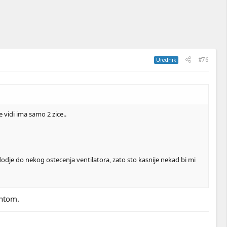
#76
Urednik
vidi ima samo 2 zice..
odje do nekog ostecenja ventilatora, zato sto kasnije nekad bi mi
entom.