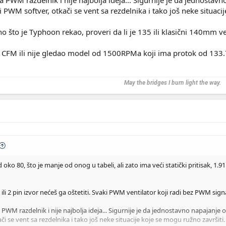
PWM softver, otkači se vent sa rezdelnika i tako još neke situacij
jan NF-P14 ili cu morati iPPC od 140..?
no što je Typhoon rekao, proveri da li je 135 ili klasični 140mm v
ao CFM ili nije gledao model od 1500RPMa koji ima protok od 133
May the bridges I burn light the way.
o 80, što je manje od onog u tabeli, ali zato ima veći statički pritisak, 1
 ili 2 pin izvor nećeš ga oštetiti. Svaki PWM ventilator koji radi bez PWM sign
 PWM razdelnik i nije najbolja ideja... Sigurnije je da jednostavno napajanj
či se vent sa rezdelnika i tako još neke situacije koje se mogu ružno završiti.