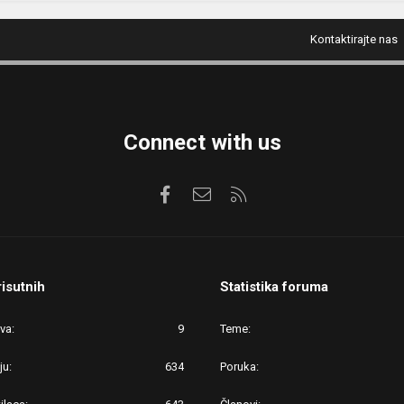
Kontaktirajte nas
Connect with us
Facebook
Kontaktirajte nas
RSS
risutnih
Statistika foruma
ova
9
Teme
ju
634
Poruka