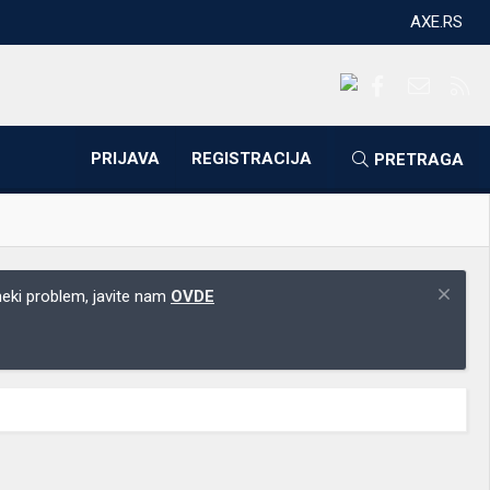
AXE.RS
Facebook
Kontakti
RS
PRIJAVA
REGISTRACIJA
PRETRAGA
 neki problem, javite nam
OVDE