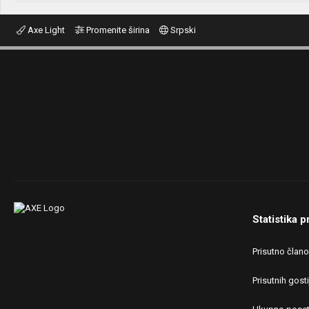
Axe Light
Promenite širina
Srpski
Statistika p
Prisutno član
Prisutnih gosti