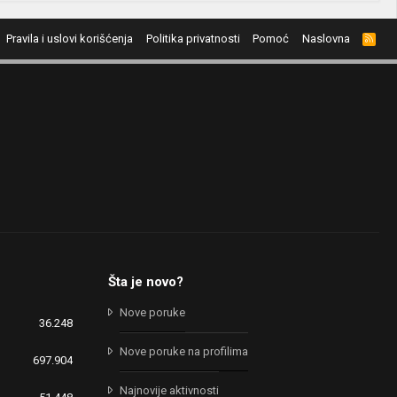
Pravila i uslovi korišćenja
Politika privatnosti
Pomoć
Naslovna
R
S
S
Šta je novo?
Nove poruke
36.248
Nove poruke na profilima
697.904
Najnovije aktivnosti