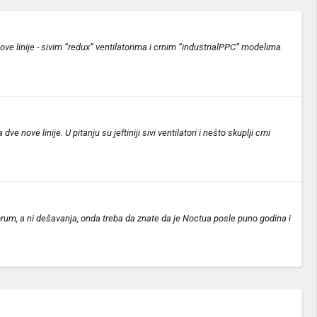
ove linije - sivim “redux” ventilatorima i crnim “industrialPPC” modelima.
 nove linije. U pitanju su jeftiniji sivi ventilatori i nešto skuplji crni
forum, a ni dešavanja, onda treba da znate da je Noctua posle puno godina i