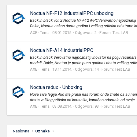
Noctua NF-F12 industrialPPC unboxing
Back in black vol. 2 Noctua NF-F12 iPPCVerovatno najpoznatiji in
Dakle, Noctua nakon dosta godina i velikog pritiska od strane ko
AXE
Tema
08.01.2015.
Odgovora: 2
Forum:
Test LAB
Noctua NF-A14 industrialPPC
Back in black Verovatno najpoznatiji inovator na polju računarskih 
modeli. Dakle, Noctua je posle puno godina i dosta velikog pritis
AXE
Tema
18.11.2014.
Odgovora: 14
Forum:
Test LAB
Noctua redux - Unboxing
Nova siva legija Ako ste pratili naš forum onda znate da su nam
dosta velikog pritiska od korisnika, konačno odustala od svoje..
AXE
Tema
03.08.2014.
Odgovora: 93
Forum:
Test LAB
Naslovna
Oznake