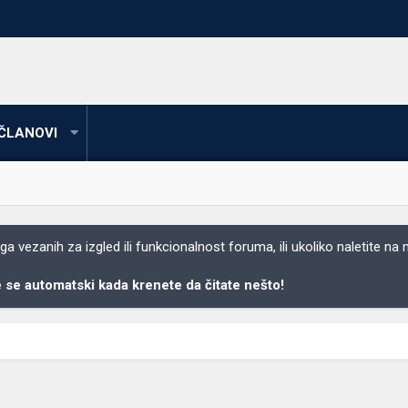
ČLANOVI
 vezanih za izgled ili funkcionalnost foruma, ili ukoliko naletite na
se automatski kada krenete da čitate nešto!