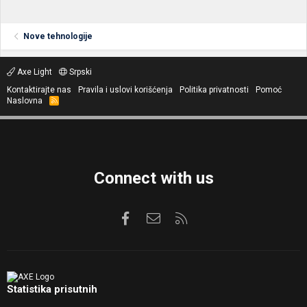
Nove tehnologije
Axe Light
Srpski
Kontaktirajte nas
Pravila i uslovi korišćenja
Politika privatnosti
Pomoć
Naslovna
R
S
S
Connect with us
Facebook
Kontaktirajte nas
RSS
Statistika prisutnih