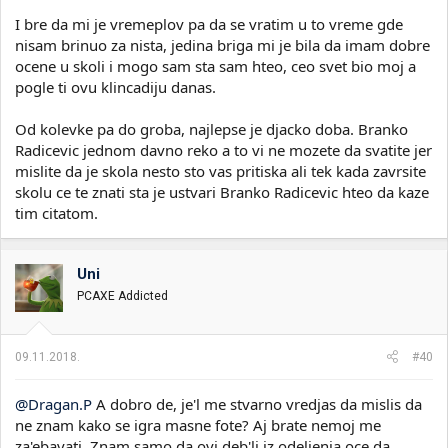
I bre da mi je vremeplov pa da se vratim u to vreme gde
nisam brinuo za nista, jedina briga mi je bila da imam dobre
ocene u skoli i mogo sam sta sam hteo, ceo svet bio moj a
pogle ti ovu klincadiju danas.
Od kolevke pa do groba, najlepse je djacko doba. Branko
Radicevic jednom davno reko a to vi ne mozete da svatite jer
mislite da je skola nesto sto vas pritiska ali tek kada zavrsite
skolu ce te znati sta je ustvari Branko Radicevic hteo da kaze
tim citatom.
Uni
PCAXE Addicted
09.11.2018.
#40
@Dragan.P
A dobro de, je'l me stvarno vredjas da mislis da
ne znam kako se igra masne fote? Aj brate nemoj me
za'ebavati. Znam samo da ovi deb'li iz odeljenja oce da