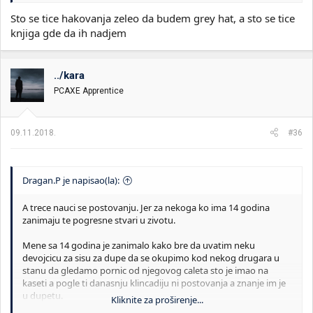
Sto se tice hakovanja zeleo da budem grey hat, a sto se tice
knjiga gde da ih nadjem
../kara
PCAXE Apprentice
09.11.2018.
#36
Dragan.P je napisao(la):
A trece nauci se postovanju. Jer za nekoga ko ima 14 godina
zanimaju te pogresne stvari u zivotu.
Mene sa 14 godina je zanimalo kako bre da uvatim neku
devojcicu za sisu za dupe da se okupimo kod nekog drugara u
stanu da gledamo pornic od njegovog caleta sto je imao na
kaseti a pogle ti danasnju klincadiju ni postovanja a znanje im je
u dupetu.
Kliknite za proširenje...