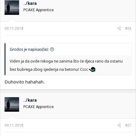
../kara
i
o
k
k
PCAXE Apprentice
t
r
e
e
m
t
09.11.2018.
#26
e
a
n
j
a
Grodos je napisao(la):
Vidim ja da ovde nikoga ne zanima što će djeca rano da ostanu
bez bubrega zbog sjedenja na betonu! Cccc
Duhovito hahahah.
../kara
PCAXE Apprentice
09.11.2018.
#27