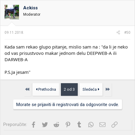
Ackiss
Moderator
09.11.2018.
#50
Kada sam rekao glupo pitanje, mislio sam na : "da li je neko
od vas prisustvovo makar jednom delu DEEPWEB-A ili
DARWEB-A
P.S.Ja jesam"
Prvo
Poslednja
Prethodna
2 od 3
Sledeća
Morate se prijaviti ili registrovati da odgovorite ovde.
Facebook
Twitter
Reddit
Pinterest
Tumblr
WhatsApp
Imejl
Link
Preporučite: