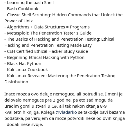
- Learning the bash Shell
- Bash Cookbook
- Classic Shell Scripting: Hidden Commands that Unlock the
Power of Unix
- Algorithms + Data Structures = Programs
- Metasploit: The Penetration Tester's Guide
- The Basics of Hacking and Penetration Testing: Ethical
Hacking and Penetration Testing Made Easy
- CEH Certified Ethical Hacker Study Guide
- Beginning Ethical Hacking with Python
- Black Hat Python
- Kali Linux Cookbook
- Kali Linux Revealed: Mastering the Penetration Testing
Distribution
Inace mozda ovo deluje nemoguce, ali potrudi se. I meni je
delovalo nemoguce pre 2 godine, pa eto sad mogu da
uradim gomilu stvari u C#, ali tek nakon citanja 8-9
kvalitetnih knjiga. Kolega
@vladarko
se takodje bavi bazama
podataka, pa verujem da moze potvrditi neke od ovih knjiga
i dodati neke svoje.