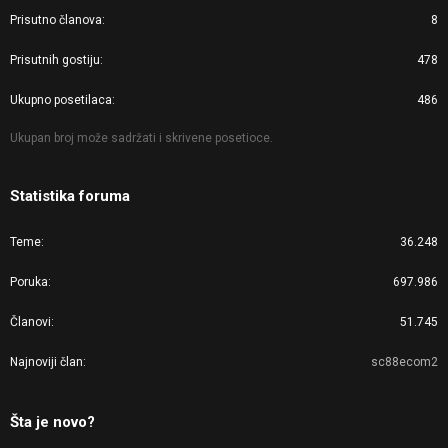
Prisutno članova
8
Prisutnih gostiju
478
Ukupno posetilaca
486
Ukupan broj može sadržati i skrivene posetioce.
Statistika foruma
Teme
36.248
Poruka
697.986
Članovi
51.745
Najnoviji član
sc88ecom2
Šta je novo?