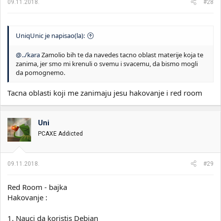
09.11.2018.
#28
UniqUnic je napisao(la):
@../kara
Zamolio bih te da navedes tacno oblast materije koja te
zanima, jer smo mi krenuli o svemu i svacemu, da bismo mogli
da pomognemo.
Tacna oblasti koji me zanimaju jesu hakovanje i red room
Uni
PCAXE Addicted
09.11.2018.
#29
Red Room - bajka
Hakovanje :
1. Nauci da koristis Debian