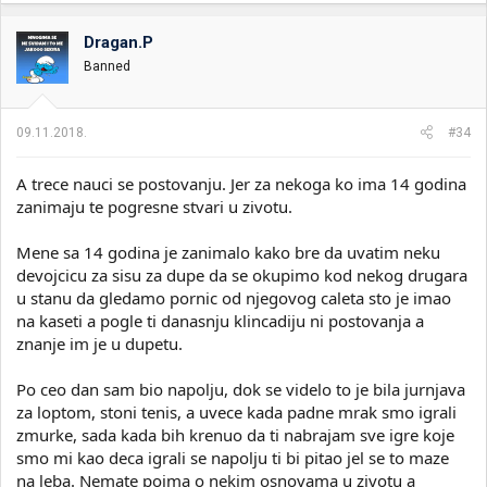
a
g
o
Dragan.P
v
Banned
a
n
j
a
09.11.2018.
#34
:
A trece nauci se postovanju. Jer za nekoga ko ima 14 godina
zanimaju te pogresne stvari u zivotu.
Mene sa 14 godina je zanimalo kako bre da uvatim neku
devojcicu za sisu za dupe da se okupimo kod nekog drugara
u stanu da gledamo pornic od njegovog caleta sto je imao
na kaseti a pogle ti danasnju klincadiju ni postovanja a
znanje im je u dupetu.
Po ceo dan sam bio napolju, dok se videlo to je bila jurnjava
za loptom, stoni tenis, a uvece kada padne mrak smo igrali
zmurke, sada kada bih krenuo da ti nabrajam sve igre koje
smo mi kao deca igrali se napolju ti bi pitao jel se to maze
na leba. Nemate pojma o nekim osnovama u zivotu a