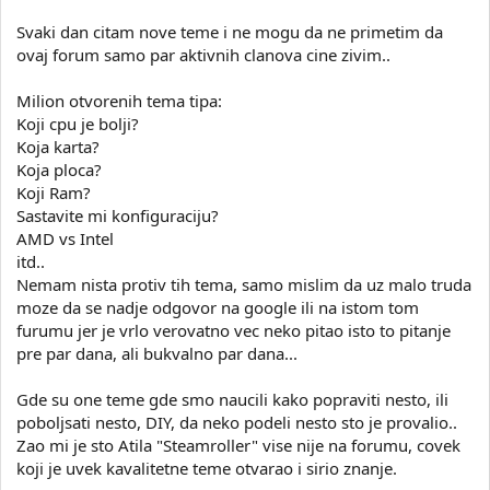
Svaki dan citam nove teme i ne mogu da ne primetim da
ovaj forum samo par aktivnih clanova cine zivim..
Milion otvorenih tema tipa:
Koji cpu je bolji?
Koja karta?
Koja ploca?
Koji Ram?
Sastavite mi konfiguraciju?
AMD vs Intel
itd..
Nemam nista protiv tih tema, samo mislim da uz malo truda
moze da se nadje odgovor na google ili na istom tom
furumu jer je vrlo verovatno vec neko pitao isto to pitanje
pre par dana, ali bukvalno par dana...
Gde su one teme gde smo naucili kako popraviti nesto, ili
poboljsati nesto, DIY, da neko podeli nesto sto je provalio..
Zao mi je sto Atila "Steamroller" vise nije na forumu, covek
koji je uvek kavalitetne teme otvarao i sirio znanje.