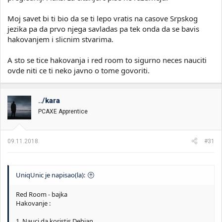
Moj savet bi ti bio da se ti lepo vratis na casove Srpskog
jezika pa da prvo njega savladas pa tek onda da se bavis
hakovanjem i slicnim stvarima.
A sto se tice hakovanja i red room to sigurno neces nauciti
ovde niti ce ti neko javno o tome govoriti.
../kara
PCAXE Apprentice
09.11.2018.
#31
UniqUnic je napisao(la):
Red Room - bajka
Hakovanje :
1. Nauci da koristis Debian