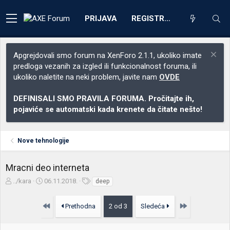
PRIJAVA
REGISTRACIJA
Apgrejdovali smo forum na XenForo 2.1.1, ukoliko imate
predloga vezanih za izgled ili funkcionalnost foruma, ili
ukoliko naletite na neki problem, javite nam
OVDE
DEFINISALI SMO PRAVILA FORUMA. Pročitajte ih,
pojaviće se automatski kada krenete da čitate nešto!
Nove tehnologije
Mracni deo interneta
Z
D
O
../kara
06.11.2018.
deep
a
a
z
č
t
n
Prvo
Poslednja
Prethodna
2 od 3
Sledeća
e
u
a
t
m
k
n
p
e