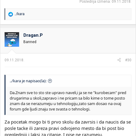
Poslednja izmena:
09.11.2018.
R
../kara
e
a
g
o
Dragan.P
v
Banned
a
n
j
a
09.11.2018.
#30
:
../kara je napisao(la):
Da.Znam sve to sto ste upravo naveli,i ja se ne "kurobecam" pred
drugarima u skoli,zapravo i ne pricam sa bilo kime o tome posto
znam da se nerazumeju u tehnologiju,zato sam dosao na ovaj
forum gde ljudi znaju sve svasta o tehnologi.
Za pocetak mogo bi ti prvo skolu da zavrsis i da naucis da se
posle tacke ili zareza pravi odvojeno mesto da bi post bio
pregledniji i laksi za citanje. I pise ne razumeju.