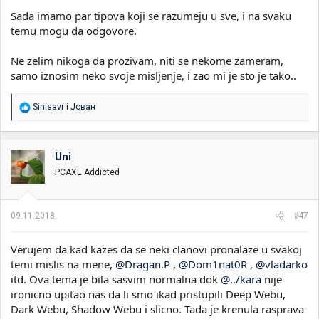
Sada imamo par tipova koji se razumeju u sve, i na svaku
temu mogu da odgovore.
Ne zelim nikoga da prozivam, niti se nekome zameram,
samo iznosim neko svoje misljenje, i zao mi je sto je tako..
R
Sinisavr
i
Јован
e
a
g
o
Uni
v
PCAXE Addicted
a
n
j
a
09.11.2018.
#47
:
Verujem da kad kazes da se neki clanovi pronalaze u svakoj
temi mislis na mene,
@Dragan.P
,
@Dom1nat0R
,
@vladarko
itd. Ova tema je bila sasvim normalna dok
@../kara
nije
ironicno upitao nas da li smo ikad pristupili Deep Webu,
Dark Webu, Shadow Webu i slicno. Tada je krenula rasprava