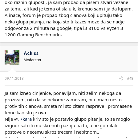
oko raznih gluposti, ja sam probao da pisem stvari vezane
za temu, ali kad je tema otisla u k, krenuo sam i ja da lupam.
A inace, forum je propao zbog clanova koji upituju tako
neka glupa pitanja, na koja sto ti kazes moze da se nadje
odgovor za 2 minuta na google, tipa i3 8100 vs Ryzen 3
1200 Gaming Benchmarks.
Ackiss
Moderator
09.11.2018.
#48
Ja sam izneo cinjenice, ponavljam, niti zelim nekoga da
prozivam, niti da se nekome zameram, niti imam nesto
protiv tih clanova, smeta mi sto citam rasprave i promasene
teme kao sto je ova...
Nije @
../kara
kriv sto je postavio glupo pitanje, to se moglo
izignorisati ili mu skrenuti paznju na to, a ne gomilati
postove o necemu skroz trecem i nebitnom..