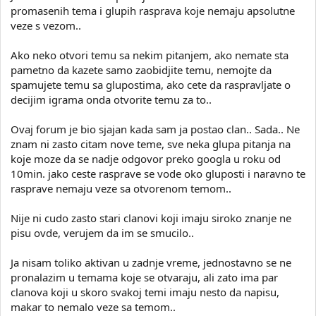
promasenih tema i glupih rasprava koje nemaju apsolutne
veze s vezom..
Ako neko otvori temu sa nekim pitanjem, ako nemate sta
pametno da kazete samo zaobidjite temu, nemojte da
spamujete temu sa glupostima, ako cete da raspravljate o
decijim igrama onda otvorite temu za to..
Ovaj forum je bio sjajan kada sam ja postao clan.. Sada.. Ne
znam ni zasto citam nove teme, sve neka glupa pitanja na
koje moze da se nadje odgovor preko googla u roku od
10min. jako ceste rasprave se vode oko gluposti i naravno te
rasprave nemaju veze sa otvorenom temom..
Nije ni cudo zasto stari clanovi koji imaju siroko znanje ne
pisu ovde, verujem da im se smucilo..
Ja nisam toliko aktivan u zadnje vreme, jednostavno se ne
pronalazim u temama koje se otvaraju, ali zato ima par
clanova koji u skoro svakoj temi imaju nesto da napisu,
makar to nemalo veze sa temom..