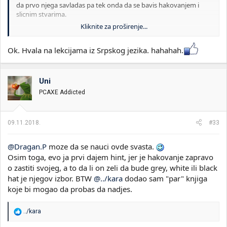
da prvo njega savladas pa tek onda da se bavis hakovanjem i
slicnim stvarima.
Kliknite za proširenje...
A sto se tice hakovanja i red room to sigurno neces nauciti ovde
niti ce ti neko javno o tome govoriti.
Ok. Hvala na lekcijama iz Srpskog jezika. hahahah.
Uni
PCAXE Addicted
09.11.2018.
#33
@Dragan.P
moze da se nauci ovde svasta.
Osim toga, evo ja prvi dajem hint, jer je hakovanje zapravo
o zastiti svojeg, a to da li on zeli da bude grey, white ili black
hat je njegov izbor. BTW
@../kara
dodao sam "par" knjiga
koje bi mogao da probas da nadjes.
R
../kara
e