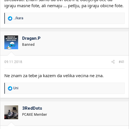
igraju masne fote, ali nemaju ... petlju, pa igraju obicne fote.
R
../kara
e
a
g
o
Dragan.P
v
Banned
a
n
j
a
09.11.2018.
#41
:
Ne znam za tebe ja kazem da velika vecina ne zna.
R
Uni
e
a
g
o
3RedDots
v
PCAXE Member
a
n
j