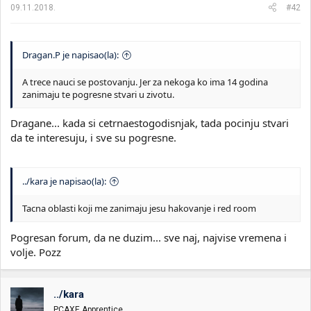
a
09.11.2018.
#42
:
Dragan.P je napisao(la):
A trece nauci se postovanju. Jer za nekoga ko ima 14 godina
zanimaju te pogresne stvari u zivotu.
Dragane... kada si cetrnaestogodisnjak, tada pocinju stvari
da te interesuju, i sve su pogresne.
../kara je napisao(la):
Tacna oblasti koji me zanimaju jesu hakovanje i red room
Pogresan forum, da ne duzim... sve naj, najvise vremena i
volje. Pozz
../kara
PCAXE Apprentice