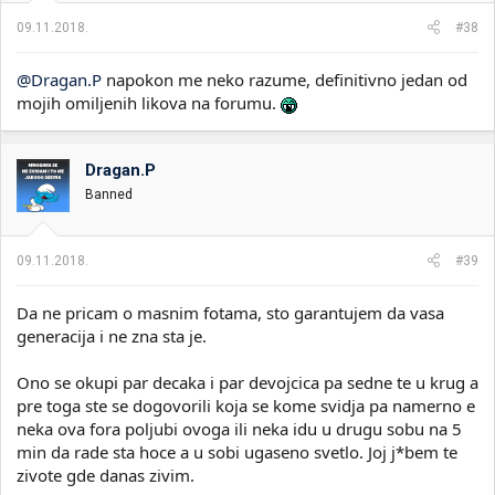
09.11.2018.
#38
@Dragan.P
napokon me neko razume, definitivno jedan od
mojih omiljenih likova na forumu.
Dragan.P
Banned
09.11.2018.
#39
Da ne pricam o masnim fotama, sto garantujem da vasa
generacija i ne zna sta je.
Ono se okupi par decaka i par devojcica pa sedne te u krug a
pre toga ste se dogovorili koja se kome svidja pa namerno e
neka ova fora poljubi ovoga ili neka idu u drugu sobu na 5
min da rade sta hoce a u sobi ugaseno svetlo. Joj j*bem te
zivote gde danas zivim.