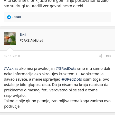
A to sto si se ti prikljucio tom gomilanju postova samo zato
sto su drugi to uradili vec govori nesto o tebi..
R
Јован
e
a
g
o
Uni
v
PCAXE Addicted
a
n
j
a
09.11.2018.
#49
:
@Ackiss
ako nisi provalio ja i
@3RedDots
smo mu samo dali
neke informacije ako skrolujes kroz temu... Konkretno ja
davao savete, a mene ispravljao
@3RedDots
osim toga, ovo
ostalo je bilo glupost cista. Da ja nisam na kraju napisao da
prekinemo o masnoj foti, verovatno bi se sad o tome
raspravljalo.
Takodje nije glupo pitanje, zanimljiva tema koga zanima ovo
podrucje.