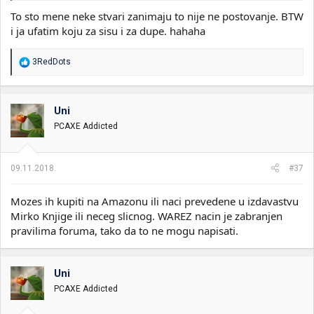
Po ceo dan sam bio napolju, dok se videlo to je bila jurnjava za
To sto mene neke stvari zanimaju to nije ne postovanje. BTW
loptom, stoni tenis, a uvece kada padne mrak smo igrali zmurke,
i ja ufatim koju za sisu i za dupe. hahaha
sada kada bih krenuo da ti nabrajam sve igre koje smo mi kao
deca igrali se napolju ti bi pitao jel se to maze na leba. Nemate
pojma o nekim osnovama u zivotu a ovamo te interesuje
R
3RedDots
hakovanje.
e
a
g
Sta hoces da hakujes skolski racunar da menjas ocene.
o
Uni
v
PCAXE Addicted
a
n
j
a
09.11.2018.
#37
:
Mozes ih kupiti na Amazonu ili naci prevedene u izdavastvu
Mirko Knjige ili neceg slicnog. WAREZ nacin je zabranjen
pravilima foruma, tako da to ne mogu napisati.
Uni
PCAXE Addicted