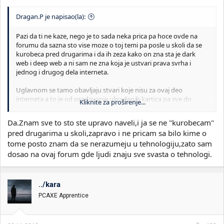
Dragan.P je napisao(la):
Pazi da ti ne kaze, nego je to sada neka prica pa hoce ovde na
forumu da sazna sto vise moze o toj temi pa posle u skoli da se
kurobeca pred drugarima i da ih zeza kako on zna sta je dark
web i deep web a ni sam ne zna koja je ustvari prava svrha i
jednog i drugog dela interneta.
Uglavnom se tamo obavljaju stvari koje nisu za ovaj deo
interneta a to je od prodavanje ukradenih kartica pa sve do
Kliknite za proširenje...
decije pornografije koja se uglavnom tamo moze naci a ako vas
sa time navataju e j*bali ste jeza u ledja onda.
Da.Znam sve to sto ste upravo naveli,i ja se ne "kurobecam"
pred drugarima u skoli,zapravo i ne pricam sa bilo kime o
tome posto znam da se nerazumeju u tehnologiju,zato sam
dosao na ovaj forum gde ljudi znaju sve svasta o tehnologi.
../kara
PCAXE Apprentice