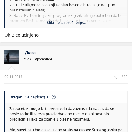
2. Skini Kali (moze bilo koji Debian based distro, ali je Kali pun
preinstaliranih alata)
3. Nauci Python (najlaksi programski jezik, ali ti je potreban da bi
razumeo Bash komande i da bi pisao te tajanstvene Haker
Kliknite za proširenje...
skripte)
4. Nauci Bash komande (pisanje u Terminalu)
Ok.Bice ucinjeno
5. Nabavi neku Ethical Hacking knjigu
6. Nabavi neku Penetration Testing knjigu
7. Nabavi neku Data Base knjigu
8. Nabavi neki Kali Linux kurs koji objasnjava primenu prethodno
../kara
naucenog znanja
PCAXE Apprentice
9. Istrazuj i pokusavaj
09.11.2018.
#32
Dragan.P je napisao(la):
Za pocetak mogo bi ti prvo skolu da zavrsis i da naucis da se
posle tacke ili zareza pravi odvojeno mesto da bi post bio
pregledniji i laksi za citanje. I pise ne razumeju.
Moj savet bi ti bio da se ti lepo vratis na casove Srpskog jezika pa