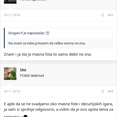
09.11.2018.
#43
Dragan.P je napisao(la):
Ne znam za tebe ja kazem da velika vecina ne zna.
Znam i ja sta je masna fota to samo debil ne zna.
Uni
PCAXE Addicted
09.11.2018.
#44
E ajde da se ne svadjamo oko masne fote i decurlijskih igara,
ja sam iz sprdnje odgovorio, a vidim da je ovo opsta tema za
raspravu.