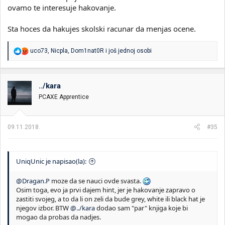
ovamo te interesuje hakovanje.
Sta hoces da hakujes skolski racunar da menjas ocene.
R
uco73
,
Nicpla
,
Dom1nat0R
i još jednoj osobi
e
a
g
o
../kara
v
PCAXE Apprentice
a
n
j
a
09.11.2018.
#35
:
UniqUnic je napisao(la):
@Dragan.P
moze da se nauci ovde svasta.
Osim toga, evo ja prvi dajem hint, jer je hakovanje zapravo o
zastiti svojeg, a to da li on zeli da bude grey, white ili black hat je
njegov izbor. BTW
@../kara
dodao sam "par" knjiga koje bi
mogao da probas da nadjes.