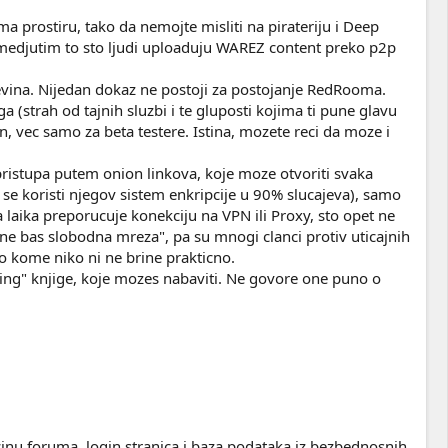
a prostiru, tako da nemojte misliti na pirateriju i Deep
t, medjutim to sto ljudi uploaduju WAREZ content preko p2p
evina. Nijedan dokaz ne postoji za postojanje RedRooma.
a (strah od tajnih sluzbi i te gluposti kojima ti pune glavu
n, vec samo za beta testere. Istina, mozete reci da moze i
ristupa putem onion linkova, koje moze otvoriti svaka
se koristi njegov sistem enkripcije u 90% slucajeva), samo
a laika preporucuje konekciju na VPN ili Proxy, sto opet ne
"ne bas slobodna mreza", pa su mnogi clanci protiv uticajnih
 o kome niko ni ne brine prakticno.
ing" knjige, koje mozes nabaviti. Ne govore one puno o
inu foruma, login stranica i baza podataka iz bezbednosnih