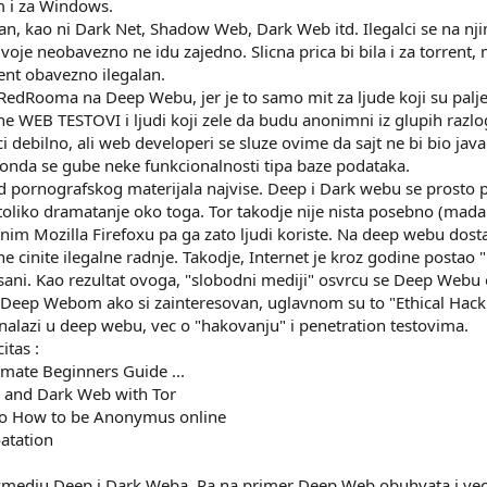
m i za Windows.
n, kao ni Dark Net, Shadow Web, Dark Web itd. Ilegalci se na njim
dvoje neobavezno ne idu zajedno. Slicna prica bi bila i za torren
rent obavezno ilegalan.
RedRooma na Deep Webu, jer je to samo mit za ljude koji su palj
ne WEB TESTOVI i ljudi koji zele da budu anonimni iz glupih razlog
 debilno, ali web developeri se sluze ovime da sajt ne bi bio java
li onda se gube neke funkcionalnosti tipa baze podataka.
 pornografskog materijala najvise. Deep i Dark webu se prosto p
toliko dramatanje oko toga. Tor takodje nije nista posebno (mada 
cnim Mozilla Firefoxu pa ga zato ljudi koriste. Na deep webu dost
e cinite ilegalne radnje. Takodje, Internet je kroz godine postao 
urisani. Kao rezultat ovoga, "slobodni mediji" osvrcu se Deep Webu
a Deep Webom ako si zainteresovan, uglavnom su to "Ethical Hack
e nalazi u deep webu, vec o "hakovanju" i penetration testovima.
itas :
imate Beginners Guide ...
 and Dark Web with Tor
 to How to be Anonymus online
oatation
 izmedju Deep i Dark Weba. Pa na primer Deep Web obuhvata i vec