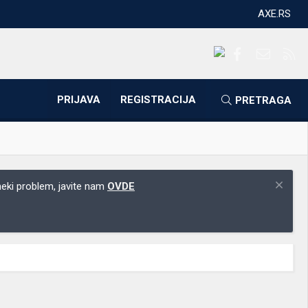
AXE.RS
Facebook
Kontakti
RS
PRIJAVA
REGISTRACIJA
PRETRAGA
 neki problem, javite nam
OVDE