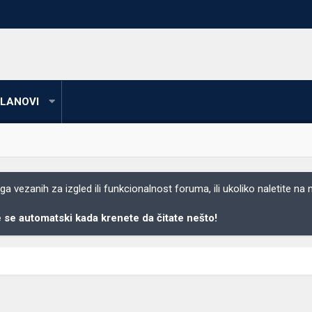
LANOVI
 vezanih za izgled ili funkcionalnost foruma, ili ukoliko naletite na
se automatski kada krenete da čitate nešto!