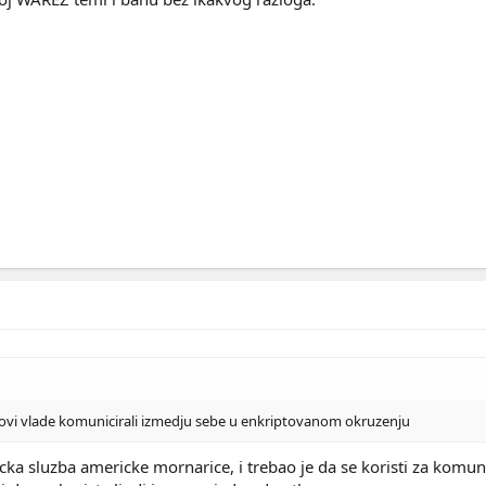
lanovi vlade komunicirali izmedju sebe u enkriptovanom okruzenju
icka sluzba americke mornarice, i trebao je da se koristi za komu