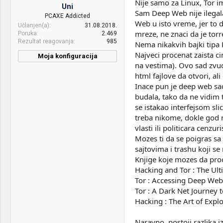
Nije samo za Linux, Tor i
Uni
Sound:
NIsta bitno
Sam Deep Web nije ilegala
PCAXE Addicted
Web u isto vreme, jer to 
Učlanjen(a)
31.08.2018.
Case:
NImitz tr7000
mreze, ne znaci da je tor
Poruka
2.469
Rezultat reagovanja
985
Nema nikakvih bajki tipa 
PSU:
EVGA supernova 750
Najveci procenat zaista ci
Moja konfiguracija
Mice &
Custom 65% holy panda/
na vestima). Ovo sad zvuci
PC / Laptop
Lenovo ThinkPad X250 - i5
keyboard:
A4tech zl50
html fajlove da otvori, a
Name:
5300U/8GB/256GB EVO
Inace pun je deep web sad
860/6 Cell
budala, tako da ne vidim 
Mice &
Bloody V7M & Stock
se istakao interfejsom sli
keyboard:
Thinkpad X250 Keyboard
treba nikome, dokle god n
vlasti ili politicara cenz
OS & Browser:
Windows 10 + Microsoft
Mozes ti da se poigras s
Edge | ArcoLinux + i3 +
Mozilla Firefox Quantum
sajtovima i trashu koji s
Knjige koje mozes da proc
Hacking and Tor : The Ult
Tor : Accessing Deep Web
Tor : A Dark Net Journey
Hacking : The Art of Expl
Naravno, postoji razlika