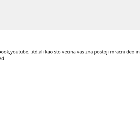
ebook,youtube...itd,ali kao sto vecina vas zna postoji mracni de
ed