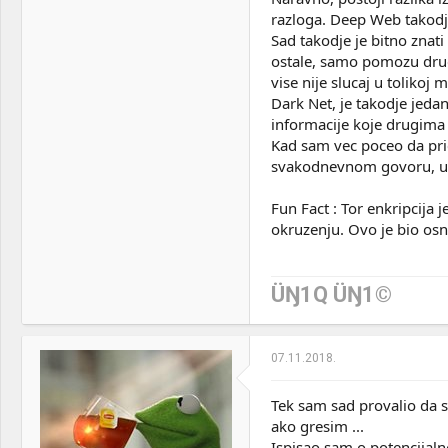
razloga. Deep Web takodj
Sad takodje je bitno znati
ostale, samo pomozu drugo
vise nije slucaj u tolikoj m
Dark Net, je takodje jeda
informacije koje drugima n
Kad sam vec poceo da pric
svakodnevnom govoru, u k
Fun Fact : Tor enkripcija
okruzenju. Ovo je bio os
ÜŊ1Q ÜŊ1©
07.11.2018.
Tek sam sad provalio da 
ako gresim ...
Ispisao sam o potencijal