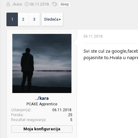
Z
D
O
../kara
06.11.2018.
deep
a
a
z
č
t
n
1
2
3
Sledeća
e
u
a
t
m
k
n
p
e
06.11.2018.
i
o
k
k
t
r
Svi ste cul za google,fac
e
e
pojasnite to.Hvala u napr
m
t
e
a
n
j
a
../kara
PCAXE Apprentice
Učlanjen(a)
06.11.2018.
Poruka
25
Rezultat reagovanja
5
Moja konfiguracija