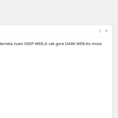
#1
o interneta zvani DEEP WEB,ili cak gore DARK WEB.Ko moze