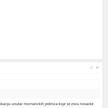
#7
nikaciju unutar mornarickih jedinica koje se zovu nosacke