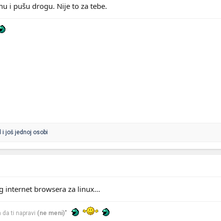
u i pušu drogu. Nije to za tebe.
d
i još jednoj osobi
internet browsera za linux...
 da ti napravi
(ne meni)"