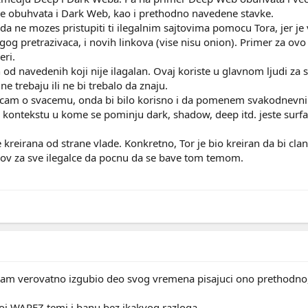
e obuhvata i Dark Web, kao i prethodno navedene stavke.
 da ne mozes pristupiti ti ilegalnim sajtovima pomocu Tora, jer je 
g pretrazivaca, i novih linkova (vise nisu onion). Primer za ovo j
eri.
n od navedenih koji nije ilagalan. Ovaj koriste u glavnom ljudi za
e trebaju ili ne bi trebalo da znaju.
am o svacemu, onda bi bilo korisno i da pomenem svakodnevni int
ontekstu u kome se pominju dark, shadow, deep itd. jeste surf
 je kreirana od strane vlade. Konkretno, Tor je bio kreiran da bi 
nov za sve ilegalce da pocnu da se bave tom temom.
sam verovatno izgubio deo svog vremena pisajuci ono prethodno,
noj WAREZ temi i banu bez ikakvog razloga.