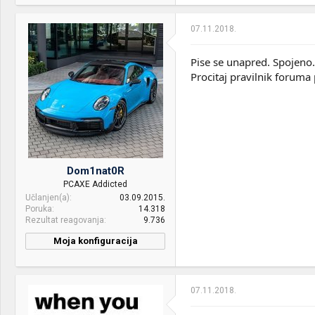
07.11.2018.
Pise se unapred. Spojeno.
Procitaj pravilnik foruma
Dom1nat0R
PCAXE Addicted
Učlanjen(a)
03.09.2015.
Poruka
14.318
Rezultat reagovanja
9.736
Moja konfiguracija
CPU & cooler:
Intel® Core™ i7-10700K /
Arctic Liquid Freezer II 360
07.11.2018.
Motherboard:
ASUS Maximus XII HERO
(WI-FI)