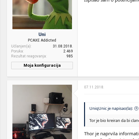
Uni
PCAXE Addicted
Učlanjen(a)
31.08.2018.
Poruka
2.469
Rezultat reagovanja
985
Moja konfiguracija
PC / Laptop
Lenovo ThinkPad X250 - i5
Name:
5300U/8GB/256GB EVO
860/6 Cell
07.11.2018.
Mice &
Bloody V7M & Stock
keyboard:
Thinkpad X250 Keyboard
UniqUnic je napisao(la):
OS & Browser:
Windows 10 + Microsoft
Edge | ArcoLinux + i3 +
Tor je bio kreiran da bi c
Mozilla Firefox Quantum
Thor je naprvila informat