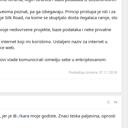
veoma poznat, pa ga izbegavaju. Princip pristupa je isti i za
e Silk Road, na kome se skupljalo dosta ilegalaca ranije, sto
 svoje nedovrsene projekte, baze podataka i neke privatne
ernet koji mi koristimo. Ustaljeni naziv za internet u
ace web.
clanovi vlade komunicirali izmedju sebe u enkriptovanom
Poslednja izmena:
07.11.2018.
#6
 jer je
@../kara
moje godiste. Znaci teska paljevina, oprosti