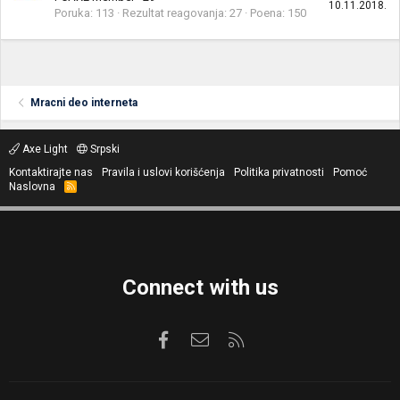
10.11.2018.
Poruka
113
Rezultat reagovanja
27
Poena
150
Mracni deo interneta
Axe Light
Srpski
Kontaktirajte nas
Pravila i uslovi korišćenja
Politika privatnosti
Pomoć
Naslovna
R
S
S
Connect with us
Facebook
Kontaktirajte nas
RSS