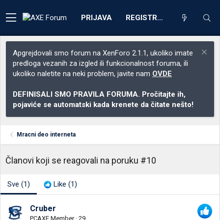
PRIJAVA
REGISTRACIJA
Apgrejdovali smo forum na XenForo 2.1.1, ukoliko imate
predloga vezanih za izgled ili funkcionalnost foruma, ili
ukoliko naletite na neki problem, javite nam
OVDE
DEFINISALI SMO PRAVILA FORUMA. Pročitajte ih,
pojaviće se automatski kada krenete da čitate nešto!
Mracni deo interneta
Članovi koji se reagovali na poruku #10
Sve
(1)
Like
(1)
Cruber
PCAXE Member
·
29