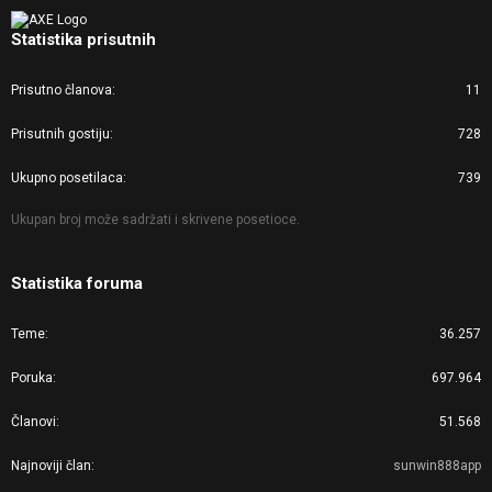
Statistika prisutnih
Prisutno članova
11
Prisutnih gostiju
728
Ukupno posetilaca
739
Ukupan broj može sadržati i skrivene posetioce.
Statistika foruma
Teme
36.257
Poruka
697.964
Članovi
51.568
Najnoviji član
sunwin888app