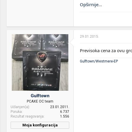
Opširnije
...
29.01.2015.
Previsoka cena za ovu grdo
Gulftown/Westmere-EP
Gulftown
PCAXE OC team
Učlanjen(a)
23.01.2011.
Poruka
6.737
Rezultat reagovanja
1.556
Moja konfiguracija
PC / Laptop
ASUS ROG G73Jh