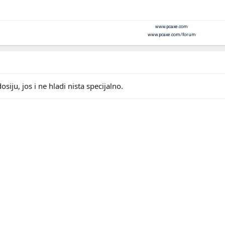
www.pcaxe.com
www.pcaxe.com/forum
siju, jos i ne hladi nista specijalno.