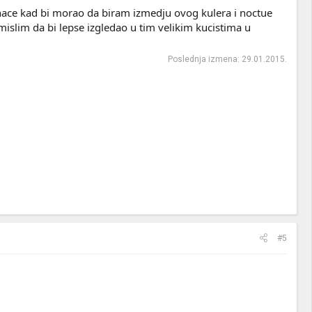
.Inace kad bi morao da biram izmedju ovog kulera i noctue
slim da bi lepse izgledao u tim velikim kucistima u
Poslednja izmena:
29.01.2015.
#5