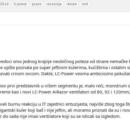
120-x3
lc-power
pcaxe
receznija
review
test
edoci smo jednog krajnje neobičnog poteza od strane nemačke k
e opšte poznata po super jeftinim kulerima, kućištima i ostalim 
zvati crnom ovcom. Dakle, LC-Power veoma ambiciozno pokušava
ihov prvi predstavnik u višem segmentu je, malo reći, monstrum 
 vreme kao i novi LC-Power AiRazor ventilatori od 80, 92 i 120m
vali burnu reakciju u IT zajednici entuzijasta, najviše zbog toga 
ntski kuler koji baš i nije jeftin, ali moramo priznati da su i nov
do sada nije imao ventilatore koji su se isticali sa izgledom.