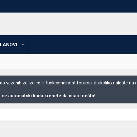
LANOVI
 vezanih za izgled ili funkcionalnost foruma, ili ukoliko naletite na
se automatski kada krenete da čitate nešto!