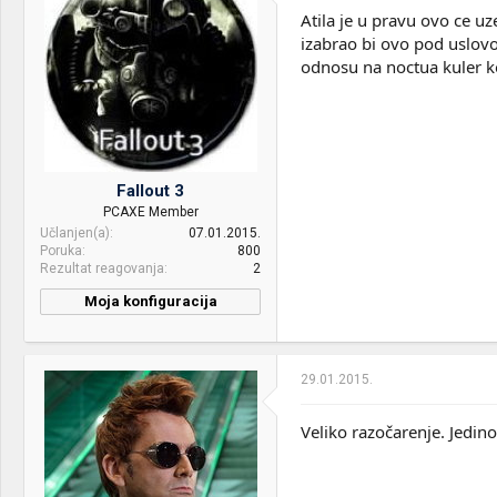
Atila je u pravu ovo ce u
Case:
Lian Li 011 Dynamic - Bench
izabrao bi ovo pod uslov
Table - Fractal Node 304
odnosu na noctua kuler koj
PSU:
Cooler Master V1200 -
Zalman 1000W - CM 500W
Mice &
MX Master 3, HyperX Alloy
keyboard:
Elite RGB Cherry MX Blue
Fallout 3
OS & Browser:
Windows 10
PCAXE Member
Učlanjen(a)
07.01.2015.
Poruka
800
Rezultat reagovanja
2
Moja konfiguracija
PC / Laptop
Milos
Name:
29.01.2015.
CPU & cooler:
Amd Phenom II x6 1055
t,Thermaltake Contac 21
Veliko razočarenje. Jedin
Motherboard:
880 gm-e41 msi
RAM:
2x2 + 4gb