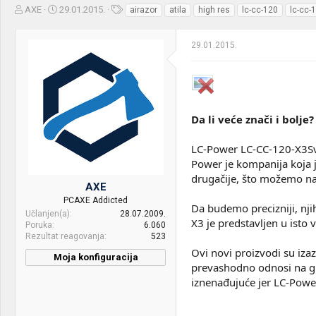
Z
D
O
AXE
29.01.2015.
airazor
atila
high res
lc-cc-120
lc-cc-
a
a
z
č
t
n
29.01.2015.
e
u
a
t
m
k
n
p
e
i
o
k
k
t
r
Da li veće znači i bolje?
e
e
m
t
LC-Power LC-CC-120-X3Sv
e
a
n
Power je kompanija koja j
j
drugačije, što možemo na
AXE
a
PCAXE Addicted
Da budemo precizniji, nj
Učlanjen(a)
28.07.2009.
X3 je predstavljen u isto
Poruka
6.060
Rezultat reagovanja
523
Ovi novi proizvodi su izaz
Moja konfiguracija
prevashodno odnosi na giga
iznenađujuće jer LC-Power 