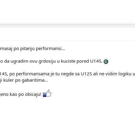
omasaj po pitanju performansi...
ao da ugradim ovu grdosiju u kuciste pored U14S.
14S, po performansama je tu negde sa U12S ali ne vidim logiku u
 kuler po gabaritima...
jeno kao po obicaju!