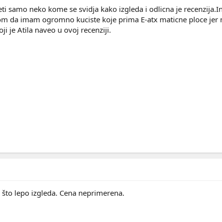
zeti samo neko kome se svidja kako izgleda i odlicna je recenzija
om da imam ogromno kuciste koje prima E-atx maticne ploce jer mi
i je Atila naveo u ovoj recenziji.
o što lepo izgleda. Cena neprimerena.