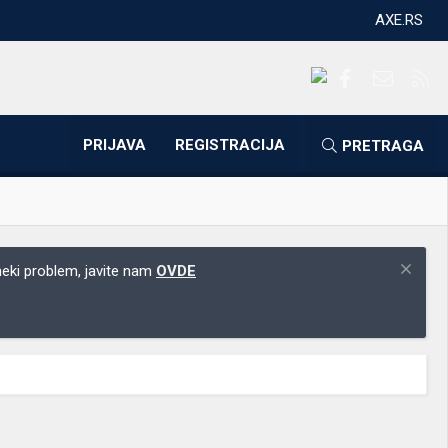
AXE.RS
Facebook
Kontakti
RS
PRIJAVA
REGISTRACIJA
PRETRAGA
 neki problem, javite nam
OVDE