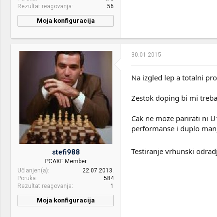
Baracuda 2 TB, HDD
Rezultat reagovanja
56
Other:
Microsoft Xbox X/S
Samsung F3 1TB
Wireless Controller - Robot
Moja konfiguracija
White, HP LaserJet Pro
Sound:
integrisan zvuk i Creative
M130A, Poco F8 Pro
Inspire T3030 speakers
Case:
COOLER MASTER HAF XB
30.01.2015.
EVO RC-902XB-KKN2
Na izgled lep a totalni pr
PSU:
EVGA Supernova G2 750w
Optical drives:
Lite-on
Zestok doping bi mi treb
Mice &
A4tech X-7 G800, misonja
Cak ne moze parirati ni U
keyboard:
neki zalosni genius
performanse i duplo manji
Internet:
ADSL Telekom paket do 20
mbita
Testiranje vrhunski odrad
stefi988
OS & Browser:
PCAXE Member
Win 10
Učlanjen(a)
22.07.2013.
Poruka
584
Rezultat reagovanja
1
Moja konfiguracija
PC / Laptop
HP Pavilion G7