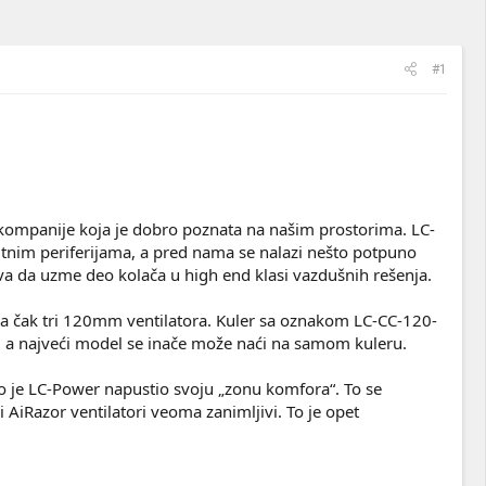
#1
ompanije koja je dobro poznata na našim prostorima. LC-
sitnim periferijama, a pred nama se nalazi nešto potpuno
 da uzme deo kolača u high end klasi vazdušnih rešenja.
sa čak tri 120mm ventilatora. Kuler sa oznakom LC-CC-120-
m, a najveći model se inače može naći na samom kuleru.
što je LC-Power napustio svoju „zonu komfora“. To se
i AiRazor ventilatori veoma zanimljivi. To je opet