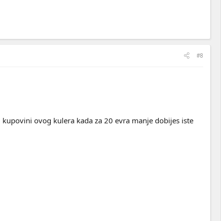
#8
 kupovini ovog kulera kada za 20 evra manje dobijes iste