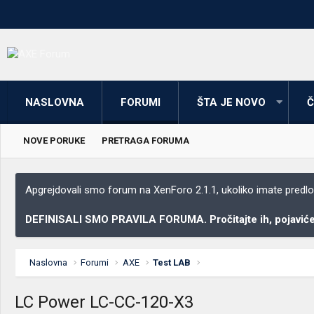
NASLOVNA
FORUMI
ŠTA JE NOVO
Č
NOVE PORUKE
PRETRAGA FORUMA
Apgrejdovali smo forum na XenForo 2.1.1, ukoliko imate predloga
DEFINISALI SMO PRAVILA FORUMA. Pročitajte ih, pojaviće 
Naslovna
Forumi
AXE
Test LAB
LC Power LC-CC-120-X3