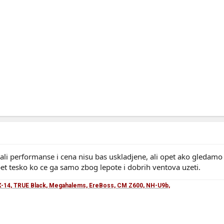
..ali performanse i cena nisu bas uskladjene, ali opet ako gledamo d
opet tesko ko ce ga samo zbog lepote i dobrih ventova uzeti.
-14, TRUE Black, Megahalems, EreBoss, CM Z600, NH-U9b,