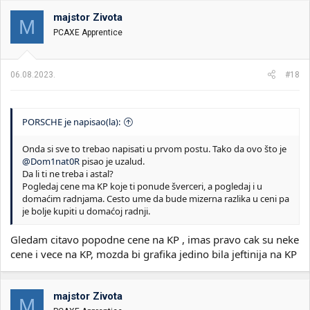
majstor Zivota
M
PCAXE Apprentice
06.08.2023.
#18
PORSCHE je napisao(la):
Onda si sve to trebao napisati u prvom postu. Tako da ovo što je
@Dom1nat0R
pisao je uzalud.
Da li ti ne treba i astal?
Pogledaj cene ma KP koje ti ponude šverceri, a pogledaj i u
domaćim radnjama. Cesto ume da bude mizerna razlika u ceni pa
je bolje kupiti u domaćoj radnji.
Gledam citavo popodne cene na KP , imas pravo cak su neke
cene i vece na KP, mozda bi grafika jedino bila jeftinija na KP
majstor Zivota
M