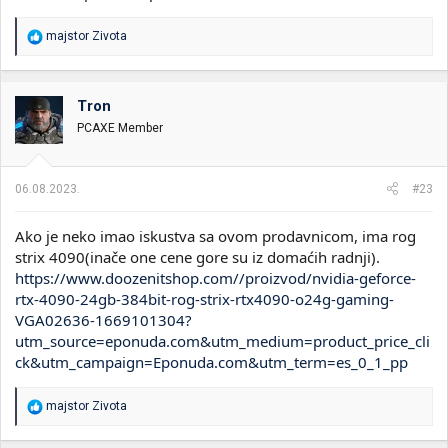
R
majstor Zivota
e
a
g
o
Tron
v
PCAXE Member
a
n
j
a
06.08.2023.
#23
:
Ako je neko imao iskustva sa ovom prodavnicom, ima rog
strix 4090(inače one cene gore su iz domaćih radnji).
https://www.doozenitshop.com//proizvod/nvidia-geforce-
rtx-4090-24gb-384bit-rog-strix-rtx4090-o24g-gaming-
VGA02636-1669101304?
utm_source=eponuda.com&utm_medium=product_price_cli
ck&utm_campaign=Eponuda.com&utm_term=es_0_1_pp
R
majstor Zivota
e
a