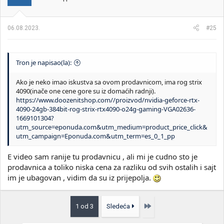
06.08.2023.
#25
Tron je napisao(la):
Ako je neko imao iskustva sa ovom prodavnicom, ima rog strix
4090(inače one cene gore su iz domaćih radnji).
https://www.doozenitshop.com//proizvod/nvidia-geforce-rtx-
4090-24gb-384bit-rog-strix-rtx4090-o24g-gaming-VGA02636-
1669101304?
utm_source=eponuda.com&utm_medium=product_price_click&
utm_campaign=Eponuda.com&utm_term=es_0_1_pp
E video sam ranije tu prodavnicu , ali mi je cudno sto je
prodavnica a toliko niska cena za razliku od svih ostalih i sajt
im je ubagovan , vidim da su iz prijepolja.
Poslednja
1 od 3
Sledeća