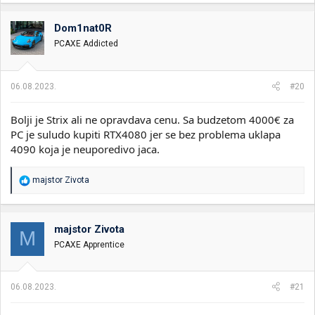
15.730,00 din
Asus tuf gaming geforce rtx 4080 16GB GDDR6X oc 256bit TUF-
Dom1nat0R
RTX4080-16G-GAMING - 163.439,00 din
PCAXE Addicted
06.08.2023.
#20
Bolji je Strix ali ne opravdava cenu. Sa budzetom 4000€ za
PC je suludo kupiti RTX4080 jer se bez problema uklapa
4090 koja je neuporedivo jaca.
R
majstor Zivota
e
a
g
o
majstor Zivota
M
v
PCAXE Apprentice
a
n
j
a
06.08.2023.
#21
: