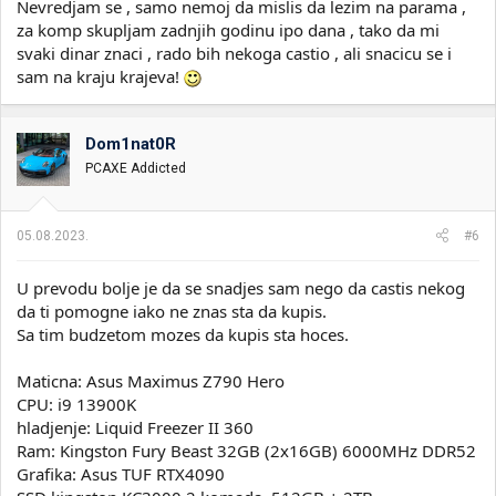
Nevredjam se , samo nemoj da mislis da lezim na parama ,
za komp skupljam zadnjih godinu ipo dana , tako da mi
svaki dinar znaci , rado bih nekoga castio , ali snacicu se i
sam na kraju krajeva!
Dom1nat0R
PCAXE Addicted
05.08.2023.
#6
U prevodu bolje je da se snadjes sam nego da castis nekog
da ti pomogne iako ne znas sta da kupis.
Sa tim budzetom mozes da kupis sta hoces.
Maticna: Asus Maximus Z790 Hero
CPU: i9 13900K
hladjenje: Liquid Freezer II 360
Ram: Kingston Fury Beast 32GB (2x16GB) 6000MHz DDR52
Grafika: Asus TUF RTX4090