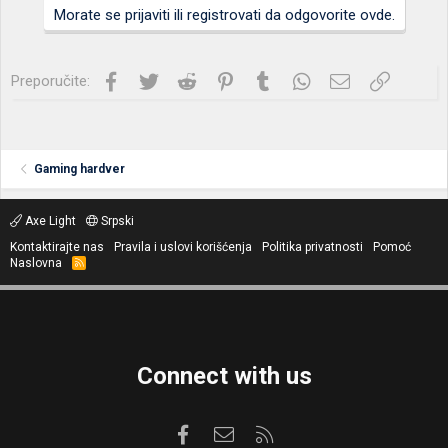
Morate se prijaviti ili registrovati da odgovorite ovde.
Facebook
Twitter
Reddit
Pinterest
Tumblr
WhatsApp
Imejl
Link
Preporučite:
Gaming hardver
Axe Light
Srpski
Kontaktirajte nas
Pravila i uslovi korišćenja
Politika privatnosti
Pomoć
Naslovna
R
S
S
Connect with us
Facebook
Kontaktirajte nas
RSS