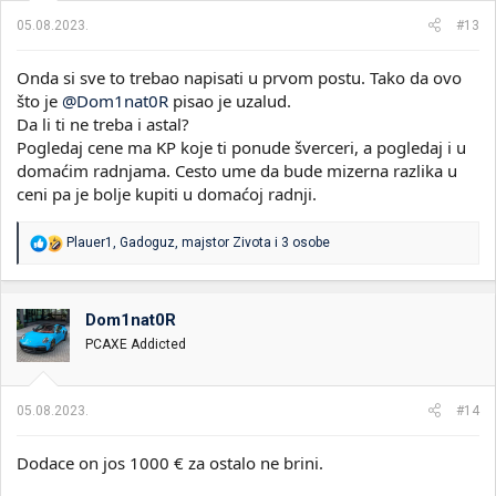
05.08.2023.
#13
Onda si sve to trebao napisati u prvom postu. Tako da ovo
što je
@Dom1nat0R
pisao je uzalud.
Da li ti ne treba i astal?
Pogledaj cene ma KP koje ti ponude šverceri, a pogledaj i u
domaćim radnjama. Cesto ume da bude mizerna razlika u
ceni pa je bolje kupiti u domaćoj radnji.
R
Plauer1
,
Gadoguz
,
majstor Zivota
i 3 osobe
e
a
g
o
Dom1nat0R
v
PCAXE Addicted
a
n
j
a
05.08.2023.
#14
:
Dodace on jos 1000 € za ostalo ne brini.