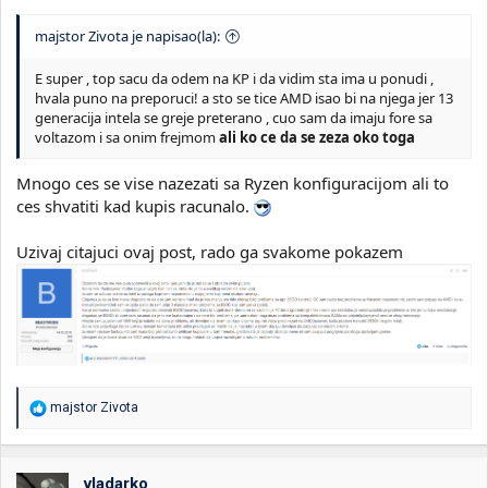
majstor Zivota je napisao(la):
E super , top sacu da odem na KP i da vidim sta ima u ponudi ,
hvala puno na preporuci! a sto se tice AMD isao bi na njega jer 13
generacija intela se greje preterano , cuo sam da imaju fore sa
voltazom i sa onim frejmom
ali ko ce da se zeza oko toga
Mnogo ces se vise nazezati sa Ryzen konfiguracijom ali to
ces shvatiti kad kupis racunalo.
Uzivaj citajuci ovaj post, rado ga svakome pokazem
R
majstor Zivota
e
a
g
o
vladarko