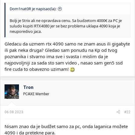
Dom1nat0R je napisao(la):
Bolji je Strix ali ne opravdava cenu. Sa budzetom 4000€ za PC je
suludo kupiti RTX4080 jer se bez problema uklapa 4090 koja je
neuporedivo jaca.
Gledacu da uzmem rtx 4090 samo ne znam asus ili gigabyte
ili pak neka druga? Gledao sam ponudu na Kp od tvog
poznanika i stvarno ima sve i svasta i mislim da je
najpovoljniji za sada sto sam video , nasao sam gen5 ssd
fire cuda to obavezno uzimam!
Tron
PCAXE Member
06.08.2023.
#22
Nisam znao da je budžet samo za pc, onda laganica možete
4090 i da pretekne para.