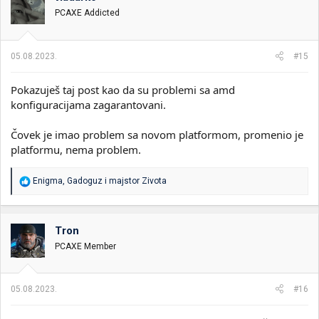
v
PCAXE Addicted
a
n
j
a
05.08.2023.
#15
:
Pokazuješ taj post kao da su problemi sa amd
konfiguracijama zagarantovani.
Čovek je imao problem sa novom platformom, promenio je
platformu, nema problem.
R
Enigma
,
Gadoguz
i
majstor Zivota
e
a
g
o
Tron
v
PCAXE Member
a
n
j
a
05.08.2023.
#16
: