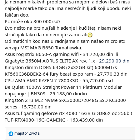
Ja nemam nikakvih problema sa mojom a delovi baš i nisu
najbolje marke tako da ima nesrećnih ljudi koji ubodu neki
faličan deo.
Pc može oko 300 000rsd?
Evo nešto na brzinu(fali hlađenje i kućište), nisam neki
stručnjak tako da mi nemojte zamerati
Od matičnih kod nas u radnjama nisam našao micro atx
verziju MSI MAG B650 Tomahawka.
Asus rog strix B650-A gaming wifi - 34.720,00 din ili
Gigabyte B650M AORUS ELITE AX rev. 1.x -
29.290,00 din
Kingston dimm DDR5 64GB (2x32GB kit) 6000MT/s
KF560C36BBEK2-64 fury beast expo ram - 27.770,33 din
CPU AM5 AMD RYZEN 7 7800X3D - 55,720.00 rsd
Be Quiet! 1000W Straight Power 11 Platinum Modular
napajanje | BN309 - 25.188,00 dindin
Kingston 2TB M.2 NVMe SKC3000D/2048G SSD KC3000
series - 15.730,00 din
Asus tuf gaming geforce rtx 4080 16GB GDDR6X oc 256bit
TUF-RTX4080-16G-GAMING - 163.439,00 din
R
majstor Zivota
e