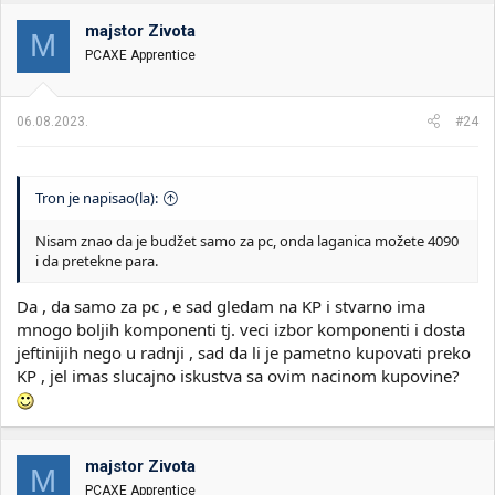
g
o
majstor Zivota
M
v
PCAXE Apprentice
a
n
j
a
06.08.2023.
#24
:
Tron je napisao(la):
Nisam znao da je budžet samo za pc, onda laganica možete 4090
i da pretekne para.
Da , da samo za pc , e sad gledam na KP i stvarno ima
mnogo boljih komponenti tj. veci izbor komponenti i dosta
jeftinijih nego u radnji , sad da li je pametno kupovati preko
KP , jel imas slucajno iskustva sa ovim nacinom kupovine?
majstor Zivota
M
PCAXE Apprentice