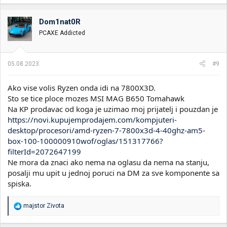
Dom1nat0R
PCAXE Addicted
05.08.2023.
#9
Ako vise volis Ryzen onda idi na 7800X3D.
Sto se tice ploce mozes MSI MAG B650 Tomahawk
Na KP prodavac od koga je uzimao moj prijatelj i pouzdan je
https://novi.kupujemprodajem.com/kompjuteri-
desktop/procesori/amd-ryzen-7-7800x3d-4-40ghz-am5-
box-100-100000910wof/oglas/151317766?
filterId=2072647199
Ne mora da znaci ako nema na oglasu da nema na stanju,
posalji mu upit u jednoj poruci na DM za sve komponente sa
spiska.
R
majstor Zivota
e
a