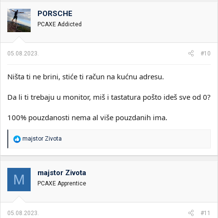
g
o
PORSCHE
v
PCAXE Addicted
a
n
j
a
05.08.2023.
#10
:
Ništa ti ne brini, stiće ti račun na kućnu adresu.
Da li ti trebaju u monitor, miš i tastatura pošto ideš sve od 0?
100% pouzdanosti nema al više pouzdanih ima.
R
majstor Zivota
e
a
g
o
majstor Zivota
M
v
PCAXE Apprentice
a
n
j
a
05.08.2023.
#11
: