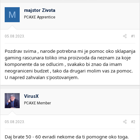
t
m
n
p
majstor Zivota
i
o
M
k
k
PCAXE Apprentice
t
r
e
e
m
t
05.08.2023.
#1
e
a
n
Pozdrav svima , narode potrebna mi je pomoc oko sklapanja
j
a
gaming rascunara toliko ima proizvoda da neznam za koje
komponente da se odlucim , svakako bi znao da imam
neograniceni budzet , tako da drugari molim vas za pomoc.
U napred zahvalan s'postovanjem.
VirusX
PCAXE Member
05.08.2023.
#2
Daj brate 50 - 60 evradi nekome da ti pomogne oko toga.