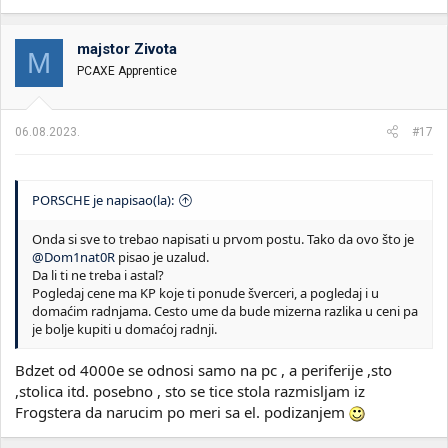
a
g
o
majstor Zivota
M
v
PCAXE Apprentice
a
n
j
a
06.08.2023.
#17
:
PORSCHE je napisao(la):
Onda si sve to trebao napisati u prvom postu. Tako da ovo što je
@Dom1nat0R
pisao je uzalud.
Da li ti ne treba i astal?
Pogledaj cene ma KP koje ti ponude šverceri, a pogledaj i u
domaćim radnjama. Cesto ume da bude mizerna razlika u ceni pa
je bolje kupiti u domaćoj radnji.
Bdzet od 4000e se odnosi samo na pc , a periferije ,sto
,stolica itd. posebno , sto se tice stola razmisljam iz
Frogstera da narucim po meri sa el. podizanjem