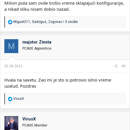
Milion puta sam ovde trošio vreme sklapajući konfiguracije,
a nikad sliku nisam dobio nazad.
R
Miguel211
,
Gadoguz
,
Zogovac
i 3 osobe
e
a
g
o
majstor Zivota
M
v
PCAXE Apprentice
a
n
j
a
05.08.2023.
#3
:
Hvala na savetu. Zao mi je sto si potrosio silno vreme
uzalud. Pozdrav
R
VirusX
e
a
g
o
VirusX
v
PCAXE Member
a