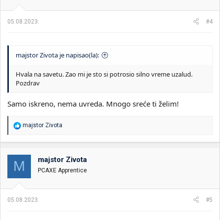
n
j
a
05.08.2023.
#4
:
majstor Zivota je napisao(la):
Hvala na savetu. Zao mi je sto si potrosio silno vreme uzalud.
Pozdrav
Samo iskreno, nema uvreda. Mnogo sreće ti želim!
R
majstor Zivota
e
a
g
o
majstor Zivota
M
v
PCAXE Apprentice
a
n
j
a
05.08.2023.
#5
: