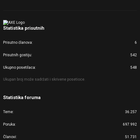
Statistika prisutnih
Prisutno članova
6
Prisutnih gostiju
542
Ukupno posetilaca
548
Ukupan broj može sadržati i skrivene posetioce.
Statistika foruma
Teme
36.257
Poruka
697.992
Članovi
51.731