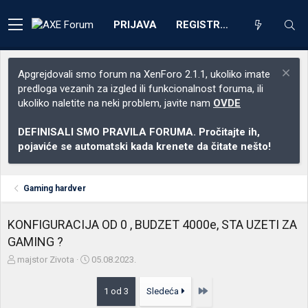
PRIJAVA
REGISTRACIJA
Apgrejdovali smo forum na XenForo 2.1.1, ukoliko imate
predloga vezanih za izgled ili funkcionalnost foruma, ili
ukoliko naletite na neki problem, javite nam
OVDE
DEFINISALI SMO PRAVILA FORUMA. Pročitajte ih,
pojaviće se automatski kada krenete da čitate nešto!
Gaming hardver
KONFIGURACIJA OD 0 , BUDZET 4000e, STA UZETI ZA
GAMING ?
Z
D
majstor Zivota
05.08.2023.
a
a
č
t
Poslednja
1 od 3
Sledeća
e
u