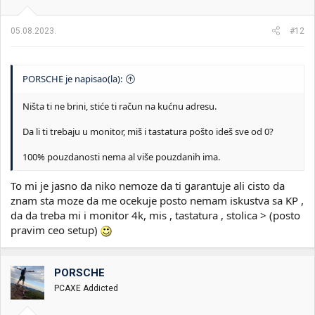
05.08.2023.
#12
PORSCHE je napisao(la):
Ništa ti ne brini, stiće ti račun na kućnu adresu.
Da li ti trebaju u monitor, miš i tastatura pošto ideš sve od 0?
100% pouzdanosti nema al više pouzdanih ima.
To mi je jasno da niko nemoze da ti garantuje ali cisto da
znam sta moze da me ocekuje posto nemam iskustva sa KP ,
da da treba mi i monitor 4k, mis , tastatura , stolica > (posto
pravim ceo setup)
PORSCHE
PCAXE Addicted