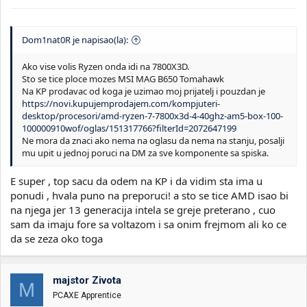
Dom1nat0R je napisao(la):
Ako vise volis Ryzen onda idi na 7800X3D.
Sto se tice ploce mozes MSI MAG B650 Tomahawk
Na KP prodavac od koga je uzimao moj prijatelj i pouzdan je
https://novi.kupujemprodajem.com/kompjuteri-
desktop/procesori/amd-ryzen-7-7800x3d-4-40ghz-am5-box-100-
100000910wof/oglas/151317766?filterId=2072647199
Ne mora da znaci ako nema na oglasu da nema na stanju, posalji
mu upit u jednoj poruci na DM za sve komponente sa spiska.
E super , top sacu da odem na KP i da vidim sta ima u
ponudi , hvala puno na preporuci! a sto se tice AMD isao bi
na njega jer 13 generacija intela se greje preterano , cuo
sam da imaju fore sa voltazom i sa onim frejmom ali ko ce
da se zeza oko toga
majstor Zivota
M
PCAXE Apprentice