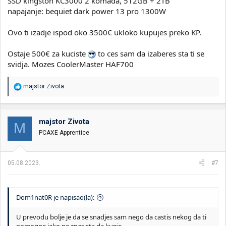
SSD kingston KC3000 2 komada, 512GB + 2TB
napajanje: bequiet dark power 13 pro 1300W
Ovo ti izadje ispod oko 3500€ ukloko kupujes preko KP.
Ostaje 500€ za kuciste
to ces sam da izaberes sta ti se
svidja. Mozes CoolerMaster HAF700
R
majstor Zivota
e
a
g
o
majstor Zivota
M
v
PCAXE Apprentice
a
n
j
a
05.08.2023.
#7
:
Dom1nat0R je napisao(la):
U prevodu bolje je da se snadjes sam nego da castis nekog da ti