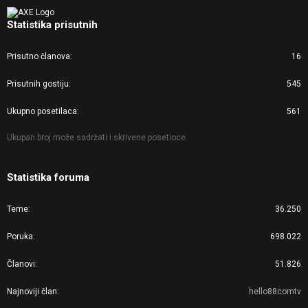
Statistika prisutnih
Prisutno članova
16
Prisutnih gostiju
545
Ukupno posetilaca
561
Ukupan broj može sadržati i skrivene posetioce.
Statistika foruma
Teme
36.250
Poruka
698.022
Članovi
51.826
Najnoviji član
hello88comtv