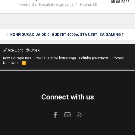
05.08.2023.
Poruka
28
Rezultat reagovanja
4
Poena
50
KONFIGURACIJA OD 0 , BUDZET 4000e, STA UZETI ZA GAMING ?
Axe Light
Srpski
Kontaktirajte nas
Pravila i uslovi korišćenja
Politika privatnosti
Pomoć
Naslovna
R
S
S
Connect with us
Facebook
Kontaktirajte nas
RSS