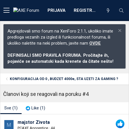
PRIJAVA
REGISTRACIJA
Apgrejdovali smo forum na XenForo 2.1.1, ukoliko imate
predloga vezanih za izgled ili funkcionalnost foruma, ili
ukoliko naletite na neki problem, javite nam
OVDE
DEFINISALI SMO PRAVILA FORUMA. Pročitajte ih,
pojaviće se automatski kada krenete da čitate nešto!
KONFIGURACIJA OD 0 , BUDZET 4000e, STA UZETI ZA GAMING ?
Članovi koji se reagovali na poruku #4
Sve
(1)
Like
(1)
majstor Zivota
M
PCAXE Apprentice
·
44