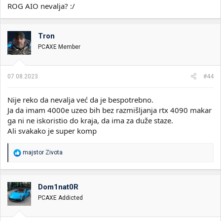
ROG AIO nevalja? :/
Tron
PCAXE Member
07.08.2023.
#44
Nije reko da nevalja već da je bespotrebno.
Ja da imam 4000e uzeo bih bez razmišljanja rtx 4090 makar
ga ni ne iskoristio do kraja, da ima za duže staze.
Ali svakako je super komp
R
majstor Zivota
e
a
g
o
Dom1nat0R
v
PCAXE Addicted
a
n
j