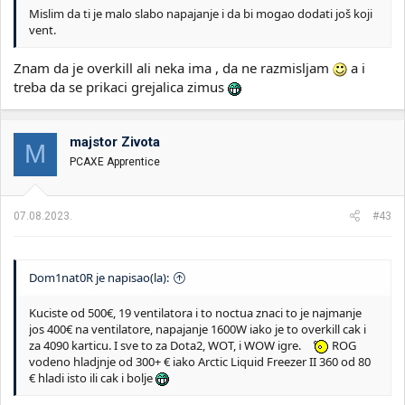
Mislim da ti je malo slabo napajanje i da bi mogao dodati još koji
vent.
Znam da je overkill ali neka ima , da ne razmisljam
a i
treba da se prikaci grejalica zimus
majstor Zivota
M
PCAXE Apprentice
07.08.2023.
#43
Dom1nat0R je napisao(la):
Kuciste od 500€, 19 ventilatora i to noctua znaci to je najmanje
jos 400€ na ventilatore, napajanje 1600W iako je to overkill cak i
za 4090 karticu. I sve to za Dota2, WOT, i WOW igre.
ROG
vodeno hladjnje od 300+ € iako Arctic Liquid Freezer II 360 od 80
€ hladi isto ili cak i bolje