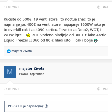
j
a
07.08.2023.
#41
:
Kuciste od 500€, 19 ventilatora i to noctua znaci to je
najmanje jos 400€ na ventilatore, napajanje 1600W iako je
to overkill cak i za 4090 karticu. I sve to za Dota2, WOT, i
WOW igre.
ROG vodeno hladjnje od 300+ € iako Arctic
Liquid Freezer II 360 od 80 € hladi isto ili cak i bolje
R
majstor Zivota
e
a
g
o
majstor Zivota
M
v
PCAXE Apprentice
a
n
j
a
07.08.2023.
#42
:
PORSCHE je napisao(la):