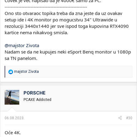
Covek je vec napisao da je 4000€ samo za PC.
------------------------------------------------------
Ono sto otvaraoc topika treba da zna jeste da uz ovakav
setup ide i 4K monitor po mogucstvu 34" Ultrawide u
rezoluciji 3440x1440 jer sve ispod toga kupovina RTX4090
kartice nema nikakvog smisla.
@majstor Zivota
Nadam se da ne kupujes neki eSport Benq monitor u 1080p
sa TN panelom.
R
majstor Zivota
e
a
g
o
PORSCHE
v
PCAXE Addicted
a
n
j
a
06.08.2023.
#30
:
Oće 4K.