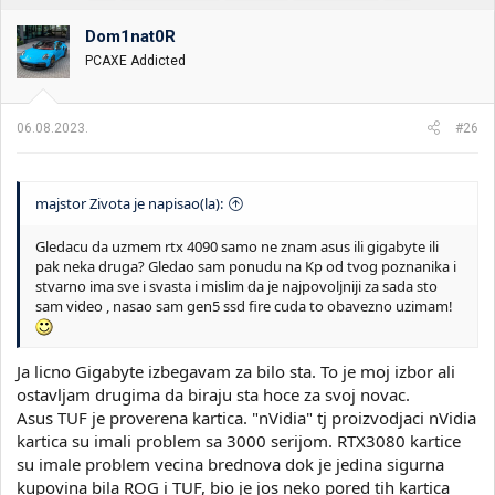
t
m
n
p
Dom1nat0R
i
o
k
k
PCAXE Addicted
t
r
e
e
m
t
06.08.2023.
#26
e
a
n
j
a
majstor Zivota je napisao(la):
Gledacu da uzmem rtx 4090 samo ne znam asus ili gigabyte ili
pak neka druga? Gledao sam ponudu na Kp od tvog poznanika i
stvarno ima sve i svasta i mislim da je najpovoljniji za sada sto
sam video , nasao sam gen5 ssd fire cuda to obavezno uzimam!
Ja licno Gigabyte izbegavam za bilo sta. To je moj izbor ali
ostavljam drugima da biraju sta hoce za svoj novac.
Asus TUF je proverena kartica. "nVidia" tj proizvodjaci nVidia
kartica su imali problem sa 3000 serijom. RTX3080 kartice
su imale problem vecina brednova dok je jedina sigurna
kupovina bila ROG i TUF, bio je jos neko pored tih kartica