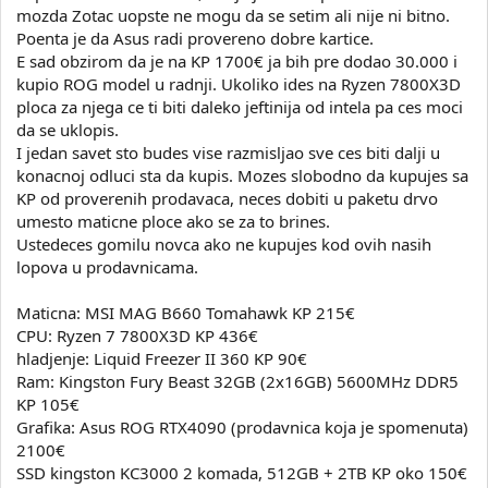
mozda Zotac uopste ne mogu da se setim ali nije ni bitno.
Poenta je da Asus radi provereno dobre kartice.
E sad obzirom da je na KP 1700€ ja bih pre dodao 30.000 i
kupio ROG model u radnji. Ukoliko ides na Ryzen 7800X3D
ploca za njega ce ti biti daleko jeftinija od intela pa ces moci
da se uklopis.
I jedan savet sto budes vise razmisljao sve ces biti dalji u
konacnoj odluci sta da kupis. Mozes slobodno da kupujes sa
KP od proverenih prodavaca, neces dobiti u paketu drvo
umesto maticne ploce ako se za to brines.
Ustedeces gomilu novca ako ne kupujes kod ovih nasih
lopova u prodavnicama.
Maticna: MSI MAG B660 Tomahawk KP 215€
CPU: Ryzen 7 7800X3D KP 436€
hladjenje: Liquid Freezer II 360 KP 90€
Ram: Kingston Fury Beast 32GB (2x16GB) 5600MHz DDR5
KP 105€
Grafika: Asus ROG RTX4090 (prodavnica koja je spomenuta)
2100€
SSD kingston KC3000 2 komada, 512GB + 2TB KP oko 150€