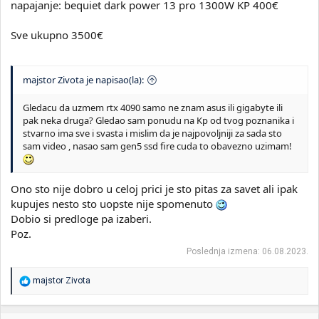
napajanje: bequiet dark power 13 pro 1300W KP 400€
Sve ukupno 3500€
majstor Zivota je napisao(la):
Gledacu da uzmem rtx 4090 samo ne znam asus ili gigabyte ili
pak neka druga? Gledao sam ponudu na Kp od tvog poznanika i
stvarno ima sve i svasta i mislim da je najpovoljniji za sada sto
sam video , nasao sam gen5 ssd fire cuda to obavezno uzimam!
Ono sto nije dobro u celoj prici je sto pitas za savet ali ipak
kupujes nesto sto uopste nije spomenuto
Dobio si predloge pa izaberi.
Poz.
Poslednja izmena:
06.08.2023.
R
majstor Zivota
e
a
g