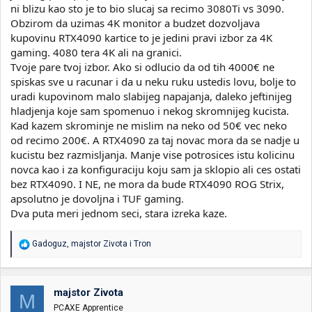
ni blizu kao sto je to bio slucaj sa recimo 3080Ti vs 3090.
Obzirom da uzimas 4K monitor a budzet dozvoljava
kupovinu RTX4090 kartice to je jedini pravi izbor za 4K
gaming. 4080 tera 4K ali na granici.
Tvoje pare tvoj izbor. Ako si odlucio da od tih 4000€ ne
spiskas sve u racunar i da u neku ruku ustedis lovu, bolje to
uradi kupovinom malo slabijeg napajanja, daleko jeftinijeg
hladjenja koje sam spomenuo i nekog skromnijeg kucista.
Kad kazem skrominje ne mislim na neko od 50€ vec neko
od recimo 200€. A RTX4090 za taj novac mora da se nadje u
kucistu bez razmisljanja. Manje vise potrosices istu kolicinu
novca kao i za konfiguraciju koju sam ja sklopio ali ces ostati
bez RTX4090. I NE, ne mora da bude RTX4090 ROG Strix,
apsolutno je dovoljna i TUF gaming.
Dva puta meri jednom seci, stara izreka kaze.
R
Gadoguz
,
majstor Zivota
i
Tron
e
a
g
o
majstor Zivota
M
v
PCAXE Apprentice
a