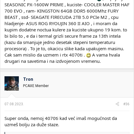
SEASONIC PX-1600W PRIME , kuciste- COOLER MASTER HAF
700 EVO , ram- KINGSTON 64GB DDR5 6000Mhz FURY
BEAST , ssd- SEAGATE FIRECUDA 2TB 5.0 PCIe M2 , cpu
hladjenje- ASUS ROG RYOUJIN 360 II AIO , i moram da
kupim dodatne noctua kulere za kuciste ukupno 19 kom. to
bi bilo to , e da i termal grizli secure frame za 13th intela
(kazu da smanjuje jedno desetak stepeni temperaturu
procesora) . To je to, okacicu slike kada upakujem masinu.
Cak sam mislio da uzmem i rtx 4070ti .
A vama hvala
drugari na savetima i na izdvojenom vremenu.
Tron
PCAXE Member
07.08.2023.
#36
Super onda, nemoj 4070ti kad već imaš mogućnost da
uzmeš bolju za duže staze.