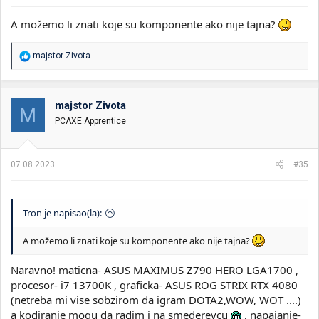
A možemo li znati koje su komponente ako nije tajna?
R
majstor Zivota
e
a
g
o
majstor Zivota
M
v
PCAXE Apprentice
a
n
j
a
07.08.2023.
#35
:
Tron je napisao(la):
A možemo li znati koje su komponente ako nije tajna?
Naravno! maticna- ASUS MAXIMUS Z790 HERO LGA1700 ,
procesor- i7 13700K , graficka- ASUS ROG STRIX RTX 4080
(netreba mi vise sobzirom da igram DOTA2,WOW, WOT ....)
a kodiranje mogu da radim i na smederevcu
, napajanje-