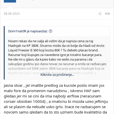
n
j
a
08.08.2023.
#46
:
Dom1nat0R je napisao(la):
Nisam rekao da ne valja ali vidim da je najniza cena za taj
hladnjak na KP 380€. Stvarno mislis da ce bolje da hladi od Arctic
Liquid Freezer II 360 koji kosta 80€ ? Tu debelo placas brand.
Racunar koji kupujes za navedene igre je totalno bacanje para.
Ne ide mi u glavu da kazes kako ne sedis na parama i da
sakupljas godinu ipo dana novac za racunar a onda se razbacujes
sa kucistem od 500€ zatim 380€ bacanje para na hladnjak koji ce
hladiti isto kao i onaj od 80€. Napajanje je totalni overkill, u
Kliknite za proširenje...
smislu da je za konfiguraciju koju ti kupujes dovoljno i napajane
od 1000W pa i manje ali ajde da kazemo da ima lufta.
Jasna stvar , jel imattte predlog za kuciste posto imam jos
malo fore da promenim narudzbinu , iskreno HAF sam
Pretekao me Tron ali je pogodio sutinu.
gledao jer mi se cini da ima najbolji airflow (neracunam
Sa budzetom od 4000€ bez razmisljanja se uzima RTX4090. Ja ne
corsair obsidian 1000d) , a imaticnu bi mozda uzeo jeftiniju
znam da li si uopste gledao razlike u 4K gamingu izmedju 4080 i
ali se plasim da nebude usko grlo. Inace ne razbacujem se
4090. Te kartice nisu ni za poredjenje. nVidia je ovog puta
novcem samo gledam da to sto uzmem bude kvalitetno da