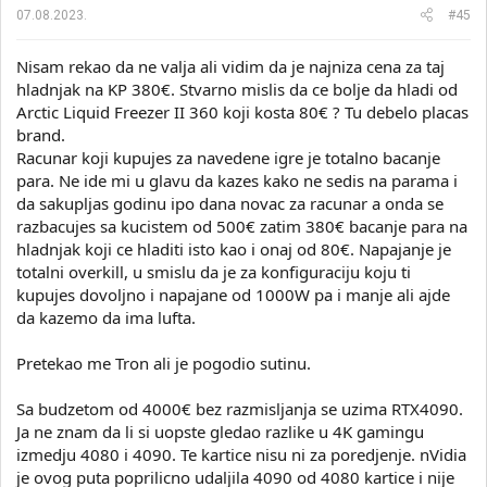
a
07.08.2023.
#45
:
Nisam rekao da ne valja ali vidim da je najniza cena za taj
hladnjak na KP 380€. Stvarno mislis da ce bolje da hladi od
Arctic Liquid Freezer II 360 koji kosta 80€ ? Tu debelo placas
brand.
Racunar koji kupujes za navedene igre je totalno bacanje
para. Ne ide mi u glavu da kazes kako ne sedis na parama i
da sakupljas godinu ipo dana novac za racunar a onda se
razbacujes sa kucistem od 500€ zatim 380€ bacanje para na
hladnjak koji ce hladiti isto kao i onaj od 80€. Napajanje je
totalni overkill, u smislu da je za konfiguraciju koju ti
kupujes dovoljno i napajane od 1000W pa i manje ali ajde
da kazemo da ima lufta.
Pretekao me Tron ali je pogodio sutinu.
Sa budzetom od 4000€ bez razmisljanja se uzima RTX4090.
Ja ne znam da li si uopste gledao razlike u 4K gamingu
izmedju 4080 i 4090. Te kartice nisu ni za poredjenje. nVidia
je ovog puta poprilicno udaljila 4090 od 4080 kartice i nije