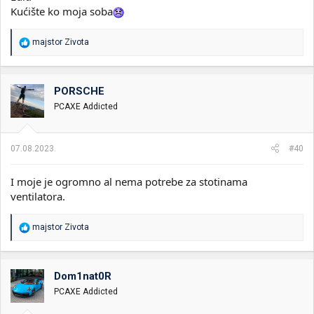
Kućište ko moja soba
R
majstor Zivota
e
a
g
o
PORSCHE
v
PCAXE Addicted
a
n
j
a
07.08.2023.
#40
:
I moje je ogromno al nema potrebe za stotinama
ventilatora.
R
majstor Zivota
e
a
g
o
Dom1nat0R
v
PCAXE Addicted
a
n