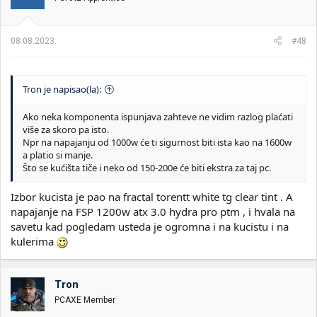
a
n
j
a
08.08.2023.
#48
:
Tron je napisao(la):
Ako neka komponenta ispunjava zahteve ne vidim razlog plaćati
više za skoro pa isto.
Npr na napajanju od 1000w će ti sigurnost biti ista kao na 1600w
a platio si manje.
Što se kućišta tiče i neko od 150-200e će biti ekstra za taj pc.
Izbor kucista je pao na fractal torentt white tg clear tint . A
napajanje na FSP 1200w atx 3.0 hydra pro ptm , i hvala na
savetu kad pogledam usteda je ogromna i na kucistu i na
kulerima
Tron
PCAXE Member