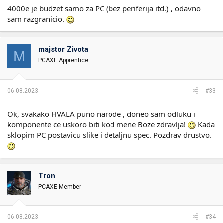
4000e je budzet samo za PC (bez periferija itd.) , odavno
sam razgranicio.
majstor Zivota
M
PCAXE Apprentice
06.08.2023.
#33
Ok, svakako HVALA puno narode , doneo sam odluku i
komponente ce uskoro biti kod mene Boze zdravlja!
Kada
sklopim PC postavicu slike i detaljnu spec. Pozdrav drustvo.
Tron
PCAXE Member
06.08.2023.
#34