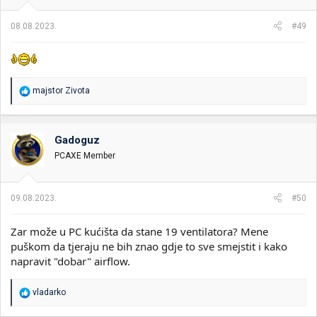
08.08.2023.
#49
R
majstor Zivota
e
a
g
o
Gadoguz
v
PCAXE Member
a
n
j
a
09.08.2023.
#50
:
Zar može u PC kućišta da stane 19 ventilatora? Mene
puškom da tjeraju ne bih znao gdje to sve smejstit i kako
napravit "dobar" airflow.
R
vladarko
e
a