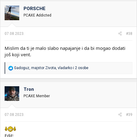
PORSCHE
PCAXE Addicted
07.08.2023.
#38
Mislim da ti je malo slabo napajanje i da bi mogao dodati
još koji vent.
R
Gadoguz
,
majstor Zivota
,
vladarko
i 2 osobe
e
a
g
o
Tron
v
PCAXE Member
a
n
j
a
07.08.2023.
#39
:
Edit: