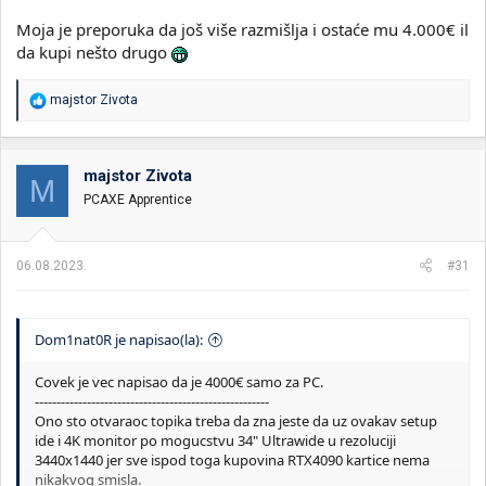
Moja je preporuka da još više razmišlja i ostaće mu 4.000€ il
da kupi nešto drugo
R
majstor Zivota
e
a
g
o
majstor Zivota
M
v
PCAXE Apprentice
a
n
j
a
06.08.2023.
#31
:
Dom1nat0R je napisao(la):
Covek je vec napisao da je 4000€ samo za PC.
------------------------------------------------------
Ono sto otvaraoc topika treba da zna jeste da uz ovakav setup
ide i 4K monitor po mogucstvu 34" Ultrawide u rezoluciji
3440x1440 jer sve ispod toga kupovina RTX4090 kartice nema
nikakvog smisla.