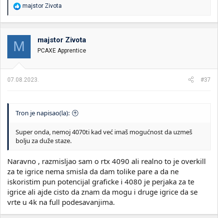
R
majstor Zivota
e
a
g
o
majstor Zivota
M
v
PCAXE Apprentice
a
n
j
a
07.08.2023.
#37
:
Tron je napisao(la):
Super onda, nemoj 4070ti kad već imaš mogućnost da uzmeš
bolju za duže staze.
Naravno , razmisljao sam o rtx 4090 ali realno to je overkill
za te igrice nema smisla da dam tolike pare a da ne
iskoristim pun potencijal graficke i 4080 je perjaka za te
igrice ali ajde cisto da znam da mogu i druge igrice da se
vrte u 4k na full podesavanjima.