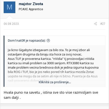
o
majstor Zivota
M
v
PCAXE Apprentice
a
n
j
a
06.08.2023.
#27
:
Dom1nat0R je napisao(la):
Ja licno Gigabyte izbegavam za bilo sta. To je moj izbor ali
ostavljam drugima da biraju sta hoce za svoj novac.
Asus TUF je proverena kartica. "nVidia" tj proizvodjaci nVidia
kartica su imali problem sa 3000 serijom. RTX3080 kartice su
imale problem vecina brednova dok je jedina sigurna kupovina
bila ROG i TUF, bio je jos neko pored tih kartica mozda Zotac
uopste ne mogu da se setim ali nije ni bitno. Poenta je da Asus
radi provereno dobre kartice.
Kliknite za proširenje...
E sad obzirom da je na KP 1700€ ja bih pre dodao 30.000 i kupio
ROG model u radnji. Ukoliko ides na Ryzen 7800X3D ploca za
Hvala puno na savetu , istina sve sto vise razmisljam sve
njega ce ti biti daleko jeftinija od intela pa ces moci da se uklopis.
sam dalji .
I jedan savet sto budes vise razmisljao sve ces biti dalji u
konacnoj odluci sta da kupis. Mozes slobodno da kupujes sa KP
od proverenih prodavaca, neces dobiti u paketu drvo umesto