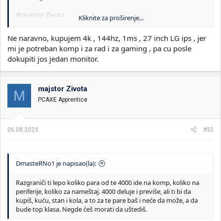
@majstor Zivota
Kliknite za proširenje...
Nadam se da ne kupujes neki eSport Benq monitor u 1080p sa
TN panelom.
Ne naravno, kupujem 4k , 144hz, 1ms , 27 inch LG ips , jer
mi je potreban komp i za rad i za gaming , pa cu posle
dokupiti jos jedan monitor.
majstor Zivota
M
PCAXE Apprentice
06.08.2023.
#32
DmasteRNo1 je napisao(la):
Razgraniči ti lepo koliko para od te 4000 ide na komp, koliko na
periferije, koliko za nameštaj. 4000 deluje i previše, ali ti bi da
kupiš, kuću, stan i kola, a to za te pare baš i neće da može, a da
bude top klasa. Negde ćeš morati da uštediš.