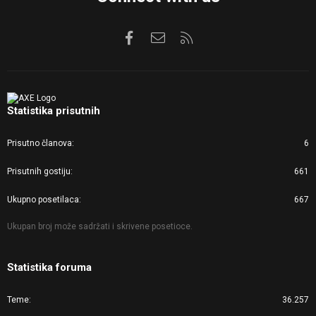
Facebook
Kontaktirajte nas
RSS
Statistika prisutnih
Prisutno članova
6
Prisutnih gostiju
661
Ukupno posetilaca
667
Ukupan broj može sadržati i skrivene posetioce.
Statistika foruma
Teme
36.257