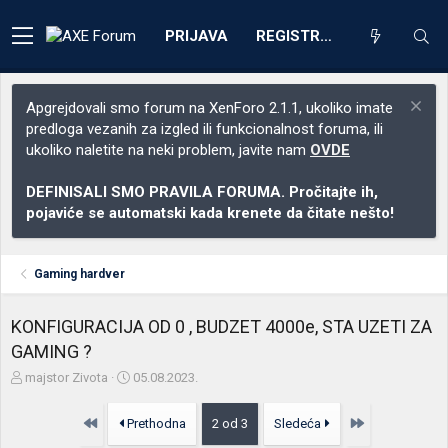
PRIJAVA
REGISTRACIJA
Apgrejdovali smo forum na XenForo 2.1.1, ukoliko imate
predloga vezanih za izgled ili funkcionalnost foruma, ili
ukoliko naletite na neki problem, javite nam
OVDE
DEFINISALI SMO PRAVILA FORUMA. Pročitajte ih,
pojaviće se automatski kada krenete da čitate nešto!
Gaming hardver
KONFIGURACIJA OD 0 , BUDZET 4000e, STA UZETI ZA
GAMING ?
Z
D
majstor Zivota
05.08.2023.
a
a
č
t
Prvo
Poslednja
Prethodna
2 od 3
Sledeća
e
u