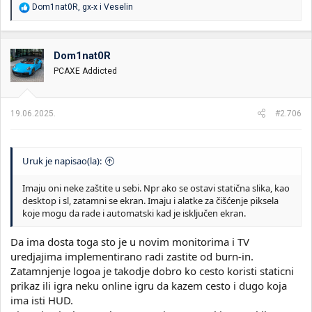
R
Dom1nat0R
,
gx-x
i
Veselin
e
a
g
o
Dom1nat0R
v
PCAXE Addicted
a
n
j
a
19.06.2025.
#2.706
:
Uruk je napisao(la):
Imaju oni neke zaštite u sebi. Npr ako se ostavi statična slika, kao
desktop i sl, zatamni se ekran. Imaju i alatke za čišćenje piksela
koje mogu da rade i automatski kad je isključen ekran.
Da ima dosta toga sto je u novim monitorima i TV
uredjajima implementirano radi zastite od burn-in.
Zatamnjenje logoa je takodje dobro ko cesto koristi staticni
prikaz ili igra neku online igru da kazem cesto i dugo koja
ima isti HUD.