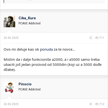
Cika_Kure
PCAXE Addicted
26.06.2025.
#2.711
Ovo mi deluje kao ok
ponuda
za te novce...
Mislim da i dalje funkcioniše a2000, a i a5000 samo treba
ubaciti još jedan proizvod od 5000din (koji uz a 5000 dođe
džabe).
Pinocio
PCAXE Addicted
26.06.2025.
#2.712