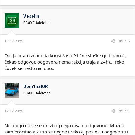
Veselin
PCAXE Addicted
12.07.2025.
#2.719
Da. Ja pitao (znam da koristiš iste/slične sluške godinama),
čekao odgovor, odgovora nema (akcija trajala 24h)... reko
čovek se nešto naljutio...
Dom1nat0R
PCAXE Addicted
12.07.2025.
#2.720
Ne mogu da se setim zbog cega nisam odgovorio. Mozda
sam procitao a zurio se negde i reko aj posle cu odgovoriti i