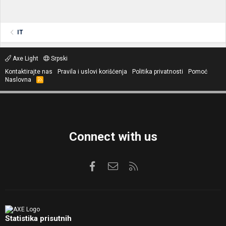
IT
Axe Light
Srpski
Kontaktirajte nas
Pravila i uslovi korišćenja
Politika privatnosti
Pomoć
Naslovna
R
S
S
Connect with us
Facebook
Kontaktirajte nas
RSS
Statistika prisutnih