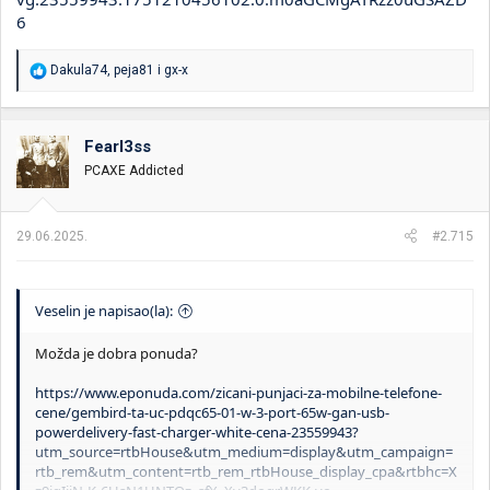
6
R
Dakula74
,
peja81
i
gx-x
e
a
g
o
Fearl3ss
v
PCAXE Addicted
a
n
j
a
29.06.2025.
#2.715
:
Veselin je napisao(la):
Možda je dobra ponuda?
https://www.eponuda.com/zicani-punjaci-za-mobilne-telefone-
cene/gembird-ta-uc-pdqc65-01-w-3-port-65w-gan-usb-
powerdelivery-fast-charger-white-cena-23559943?
utm_source=rtbHouse&utm_medium=display&utm_campaign=
rtb_rem&utm_content=rtb_rem_rtbHouse_display_cpa&rtbhc=X