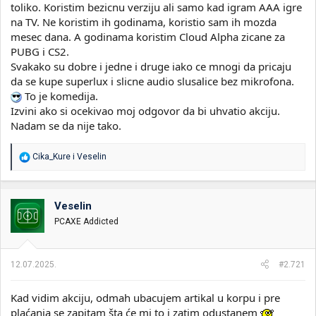
toliko. Koristim bezicnu verziju ali samo kad igram AAA igre
na TV. Ne koristim ih godinama, koristio sam ih mozda
mesec dana. A godinama koristim Cloud Alpha zicane za
PUBG i CS2.
Svakako su dobre i jedne i druge iako ce mnogi da pricaju
da se kupe superlux i slicne audio slusalice bez mikrofona.
To je komedija.
Izvini ako si ocekivao moj odgovor da bi uhvatio akciju.
Nadam se da nije tako.
R
Cika_Kure
i
Veselin
e
a
g
o
Veselin
v
PCAXE Addicted
a
n
j
a
12.07.2025.
#2.721
:
Kad vidim akciju, odmah ubacujem artikal u korpu i pre
plaćanja se zapitam šta će mi to i zatim odustanem