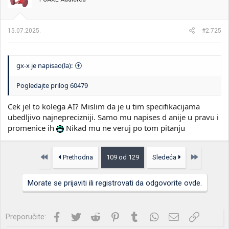
15.07.2025.
#2.725
gx-x je napisao(la):
Pogledajte prilog 60479
Cek jel to kolega AI? Mislim da je u tim specifikacijama
ubedljivo najneprecizniji. Samo mu napises d anije u pravu i
promenice ih
Nikad mu ne veruj po tom pitanju
Prvo
Poslednja
Prethodna
109 od 129
Sledeća
Morate se prijaviti ili registrovati da odgovorite ovde.
Facebook
Twitter
Reddit
Pinterest
Tumblr
WhatsApp
Imejl
Link
Preporučite: