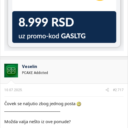
Veselin
PCAXE Addicted
10.07.2025.
#2.717
Čovek se naljutio zbog jednog posta
____________________________
Možda valja nešto iz ove ponude?