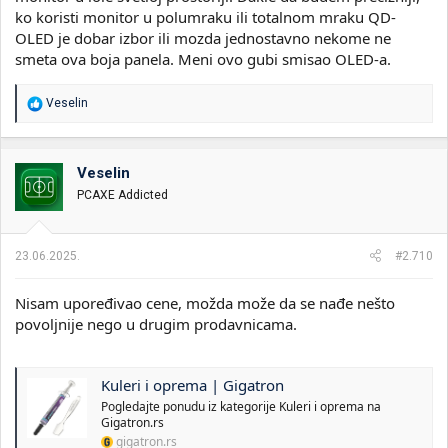
ko koristi monitor u polumraku ili totalnom mraku QD-
OLED je dobar izbor ili mozda jednostavno nekome ne
smeta ova boja panela. Meni ovo gubi smisao OLED-a.
R
Veselin
e
a
g
o
Veselin
v
PCAXE Addicted
a
n
j
a
23.06.2025.
#2.710
:
Nisam upoređivao cene, možda može da se nađe nešto
povoljnije nego u drugim prodavnicama.
Kuleri i oprema | Gigatron
Pogledajte ponudu iz kategorije Kuleri i oprema na
Gigatron.rs
gigatron.rs