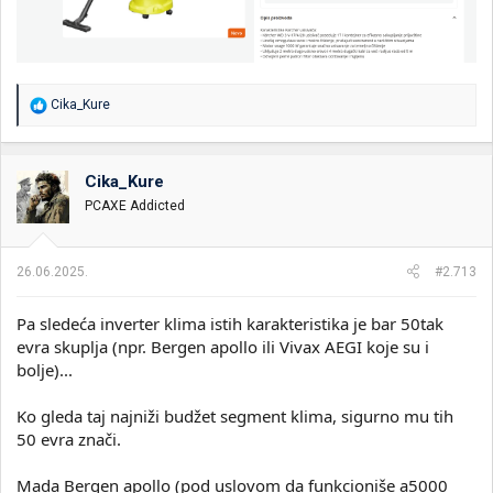
R
Cika_Kure
e
a
g
o
Cika_Kure
v
PCAXE Addicted
a
n
j
a
26.06.2025.
#2.713
:
Pa sledeća inverter klima istih karakteristika je bar 50tak
evra skuplja (npr. Bergen apollo ili Vivax AEGI koje su i
bolje)...
Ko gleda taj najniži budžet segment klima, sigurno mu tih
50 evra znači.
Mada Bergen apollo (pod uslovom da funkcioniše a5000