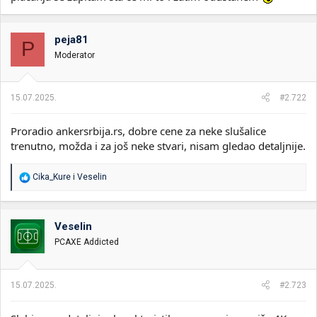
peja81
P
Moderator
15.07.2025.
#2.722
Proradio ankersrbija.rs, dobre cene za neke slušalice
trenutno, možda i za još neke stvari, nisam gledao detaljnije.
R
Cika_Kure
i
Veselin
e
a
g
o
Veselin
v
PCAXE Addicted
a
n
j
a
15.07.2025.
#2.723
: