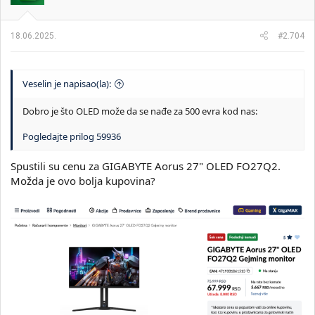
n
j
a
18.06.2025.
#2.704
:
Veselin je napisao(la):
Dobro je što OLED može da se nađe za 500 evra kod nas:
Pogledajte prilog 59936
Spustili su cenu za GIGABYTE Aorus 27" OLED FO27Q2.
Možda je ovo bolja kupovina?