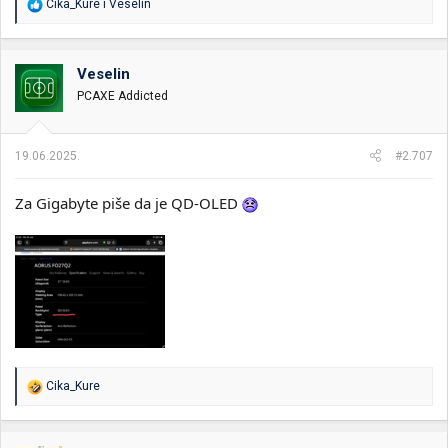
R
Cika_Kure
i
Veselin
e
a
g
o
Veselin
v
PCAXE Addicted
a
n
j
a
19.06.2025.
#2.707
:
Za Gigabyte piše da je QD-OLED
R
Cika_Kure
e
a
g