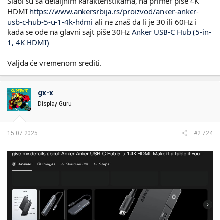
Slabi su sa detaljnim karakteristikama, na primer piše 4K
HDMI
https://www.ankersrbija.rs/proizvod/anker-anker-
usb-c-hub-5-u-1-4k-hdmi
ali ne znaš da li je 30 ili 60Hz i
kada se ode na glavni sajt piše 30Hz
Anker USB-C Hub (5-in-
1, 4K HDMI)
Valjda će vremenom srediti.
gx-x
Display Guru
15.07.2025.
#2.724