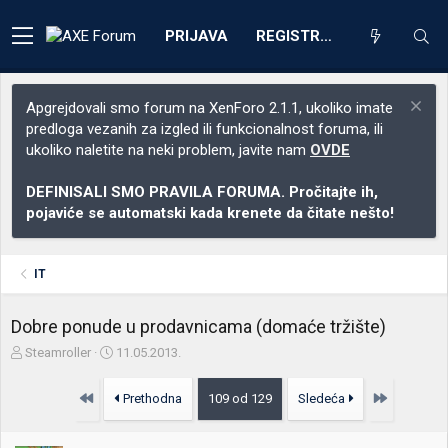
PRIJAVA
REGISTRACIJA
Apgrejdovali smo forum na XenForo 2.1.1, ukoliko imate
predloga vezanih za izgled ili funkcionalnost foruma, ili
ukoliko naletite na neki problem, javite nam
OVDE
DEFINISALI SMO PRAVILA FORUMA. Pročitajte ih,
pojaviće se automatski kada krenete da čitate nešto!
IT
Dobre ponude u prodavnicama (domaće tržište)
Z
D
Steamroller
11.05.2013.
a
a
č
t
Prvo
Poslednja
Prethodna
109 od 129
Sledeća
e
u
t
m
n
p