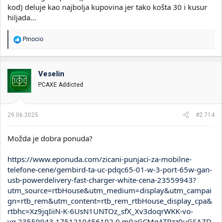
kod) deluje kao najbolja kupovina jer tako košta 30 i kusur
hiljada...
R
Pinocio
e
a
g
o
Veselin
v
PCAXE Addicted
a
n
j
a
29.06.2025.
#2.714
:
Možda je dobra ponuda?
https://www.eponuda.com/zicani-punjaci-za-mobilne-
telefone-cene/gembird-ta-uc-pdqc65-01-w-3-port-65w-gan-
usb-powerdelivery-fast-charger-white-cena-23559943?
utm_source=rtbHouse&utm_medium=display&utm_campai
gn=rtb_rem&utm_content=rtb_rem_rtbHouse_display_cpa&
rtbhc=Xz9jqIiiN-K-6UsN1UNTOz_sfX_Xv3doqrWKK-vo-
vg.23559943.1751210456102.0.m0aGCMgATRzz0uGSAZD