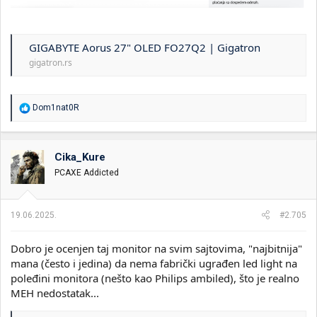
GIGABYTE Aorus 27" OLED FO27Q2 | Gigatron
gigatron.rs
R
Dom1nat0R
e
a
g
o
Cika_Kure
v
PCAXE Addicted
a
n
j
a
19.06.2025.
#2.705
:
Dobro je ocenjen taj monitor na svim sajtovima, "najbitnija"
mana (često i jedina) da nema fabrički ugrađen led light na
poleđini monitora (nešto kao Philips ambiled), što je realno
MEH nedostatak...