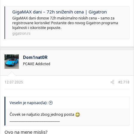
GigaMAX dani – 72h sniženih cena | Gigatron
GigaMAX dani donose 72h maksimalno niskih cena – samo za
registrovane korisnike! Postanite deo novog Gigatron programa
lojalnosti i iskoristite popuste.
gigatron.rs
Dom1nat0R
PCAXE Addicted
12.07.2025.
#2.718
Veselin je napisao(la):
Čovek se naljutio zbog jednog posta
____________________________
Ovo na mene mislis?