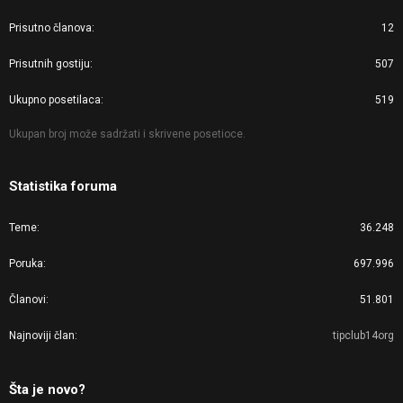
Prisutno članova
12
Prisutnih gostiju
507
Ukupno posetilaca
519
Ukupan broj može sadržati i skrivene posetioce.
Statistika foruma
Teme
36.248
Poruka
697.996
Članovi
51.801
Najnoviji član
tipclub14org
Šta je novo?