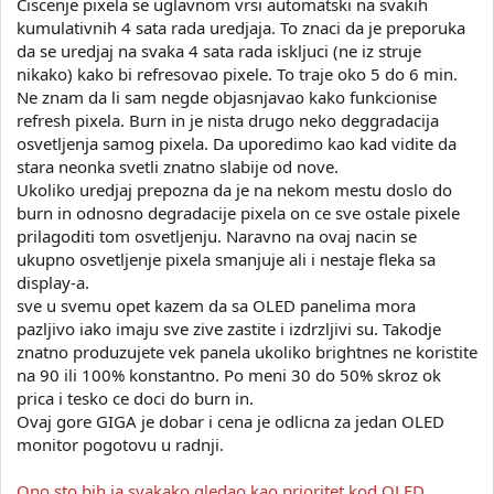
Ciscenje pixela se uglavnom vrsi automatski na svakih
kumulativnih 4 sata rada uredjaja. To znaci da je preporuka
da se uredjaj na svaka 4 sata rada iskljuci (ne iz struje
nikako) kako bi refresovao pixele. To traje oko 5 do 6 min.
Ne znam da li sam negde objasnjavao kako funkcionise
refresh pixela. Burn in je nista drugo neko deggradacija
osvetljenja samog pixela. Da uporedimo kao kad vidite da
stara neonka svetli znatno slabije od nove.
Ukoliko uredjaj prepozna da je na nekom mestu doslo do
burn in odnosno degradacije pixela on ce sve ostale pixele
prilagoditi tom osvetljenju. Naravno na ovaj nacin se
ukupno osvetljenje pixela smanjuje ali i nestaje fleka sa
display-a.
sve u svemu opet kazem da sa OLED panelima mora
pazljivo iako imaju sve zive zastite i izdrzljivi su. Takodje
znatno produzujete vek panela ukoliko brightnes ne koristite
na 90 ili 100% konstantno. Po meni 30 do 50% skroz ok
prica i tesko ce doci do burn in.
Ovaj gore GIGA je dobar i cena je odlicna za jedan OLED
monitor pogotovu u radnji.
Ono sto bih ja svakako gledao kao prioritet kod OLED