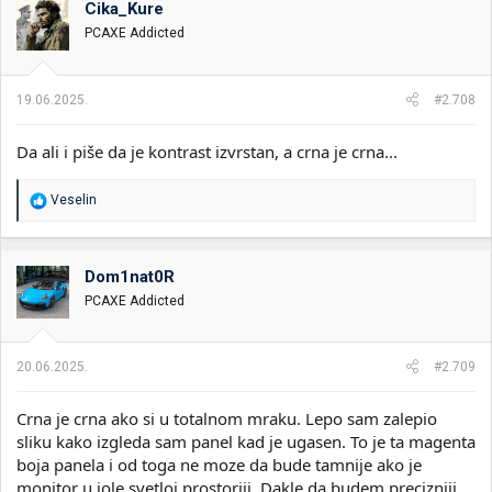
o
Cika_Kure
v
PCAXE Addicted
a
n
j
a
19.06.2025.
#2.708
:
Da ali i piše da je kontrast izvrstan, a crna je crna...
R
Veselin
e
a
g
o
Dom1nat0R
v
PCAXE Addicted
a
n
j
a
20.06.2025.
#2.709
:
Crna je crna ako si u totalnom mraku. Lepo sam zalepio
sliku kako izgleda sam panel kad je ugasen. To je ta magenta
boja panela i od toga ne moze da bude tamnije ako je
monitor u iole svetloj prostoriji. Dakle da budem precizniji,