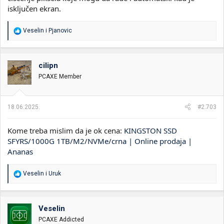
isključen ekran.
R
Veselin
i
Pjanovic
e
a
g
o
cilipn
v
PCAXE Member
a
n
j
a
18.06.2025.
#2.703
:
Kome treba mislim da je ok cena:
KINGSTON SSD
SFYRS/1000G 1TB/M2/NVMe/crna | Online prodaja |
Ananas
R
Veselin
i
Uruk
e
a
g
o
Veselin
v
PCAXE Addicted
a