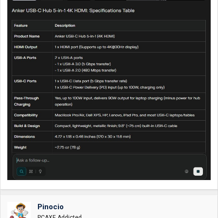
Pinocio
PCAXE Addicted