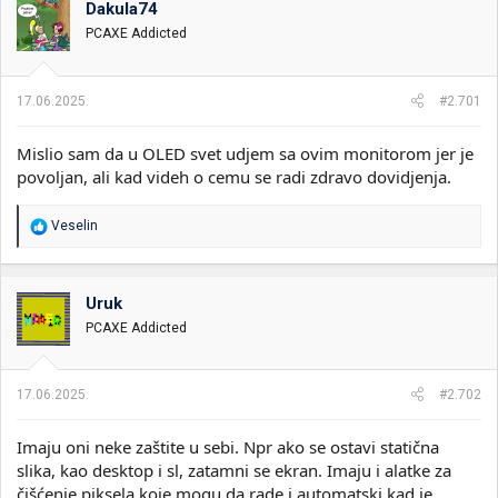
Dakula74
i
o
k
k
PCAXE Addicted
t
r
e
e
m
t
17.06.2025.
#2.701
e
a
n
Mislio sam da u OLED svet udjem sa ovim monitorom jer je
j
a
povoljan, ali kad videh o cemu se radi zdravo dovidjenja.
R
Veselin
e
a
g
o
Uruk
v
PCAXE Addicted
a
n
j
a
17.06.2025.
#2.702
:
Imaju oni neke zaštite u sebi. Npr ako se ostavi statična
slika, kao desktop i sl, zatamni se ekran. Imaju i alatke za
čišćenje piksela koje mogu da rade i automatski kad je