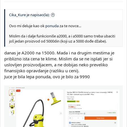
Cika_Kure je napisao(la):
Ovo mi deluje kao ok
ponuda
za te novce...
Mislim da i dalje funkcioniše a2000, a i a5000 samo treba ubaciti
još jedan proizvod od 5000din (koji uz a 5000 dođe džabe).
danas je A2000 na 15000. Mada i na drugim mestima je
priblizno ista cena te klime. Mislim da se ne isplati jer si
uslovljen proizvodjacem, a ne dobijas neko preveliko
finansijsko opravdanje (razliku u ceni).
Juce je bila lepa ponuda, ovo je bilo za 9990