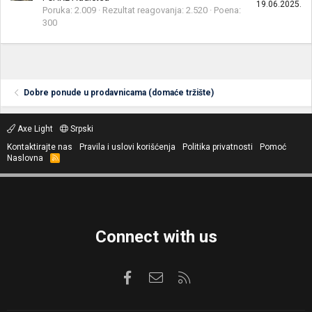
19.06.2025.
Poruka
2.009
Rezultat reagovanja
2.520
Poena
300
Dobre ponude u prodavnicama (domaće tržište)
Axe Light
Srpski
Kontaktirajte nas
Pravila i uslovi korišćenja
Politika privatnosti
Pomoć
Naslovna
R
S
S
Connect with us
Facebook
Kontaktirajte nas
RSS