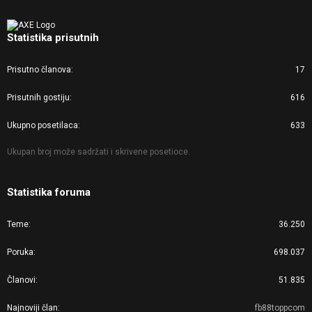
Statistika prisutnih
Prisutno članova
17
Prisutnih gostiju
616
Ukupno posetilaca
633
Ukupan broj može sadržati i skrivene posetioce.
Statistika foruma
Teme
36.250
Poruka
698.037
Članovi
51.835
Najnoviji član
fb88toppcom