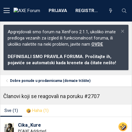
PRIJAVA
REGISTRACIJA
Apgrejdovali smo forum na XenForo 2.1.1, ukoliko imate
predloga vezanih za izgled ili funkcionalnost foruma, ili
ukoliko naletite na neki problem, javite nam
OVDE
DEFINISALI SMO PRAVILA FORUMA. Pročitajte ih,
pojaviće se automatski kada krenete da čitate nešto!
Dobre ponude u prodavnicama (domaće tržište)
Članovi koji se reagovali na poruku #2707
Sve
(1)
Haha
(1)
Cika_Kure
PCAXE Addicted