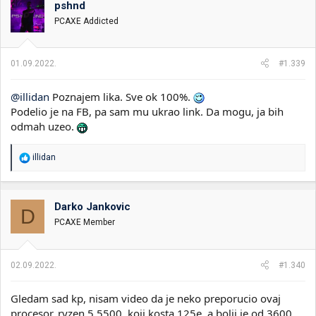
o
pshnd
v
PCAXE Addicted
a
n
j
a
01.09.2022.
#1.339
:
@illidan
Poznajem lika. Sve ok 100%.
Podelio je na FB, pa sam mu ukrao link. Da mogu, ja bih
odmah uzeo.
R
illidan
e
a
g
o
Darko Jankovic
D
v
PCAXE Member
a
n
j
a
02.09.2022.
#1.340
:
Gledam sad kp, nisam video da je neko preporucio ovaj
procesor, ryzen 5 5500, koji kosta 125e, a bolji je od 3600.