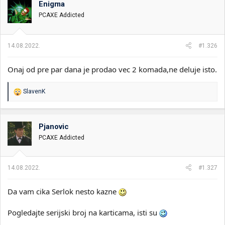
Enigma
i
o
k
k
PCAXE Addicted
t
r
e
e
m
t
14.08.2022.
#1.326
e
a
n
Onaj od pre par dana je prodao vec 2 komada,ne deluje isto.
j
a
R
SlavenK
e
a
g
o
Pjanovic
v
PCAXE Addicted
a
n
j
a
14.08.2022.
#1.327
:
Da vam cika Serlok nesto kazne
Pogledajte serijski broj na karticama, isti su