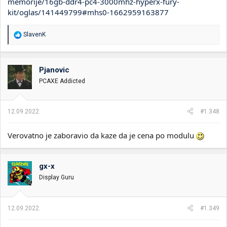
memorije/16gb-ddr4-pc4-3000mhz-hyperx-fury-
kit/oglas/141449799#mhs0-1662959163877
R
SlavenK
e
a
g
o
Pjanovic
v
PCAXE Addicted
a
n
j
a
12.09.2022.
#1.348
:
Verovatno je zaboravio da kaze da je cena po modulu
gx-x
Display Guru
12.09.2022.
#1.349