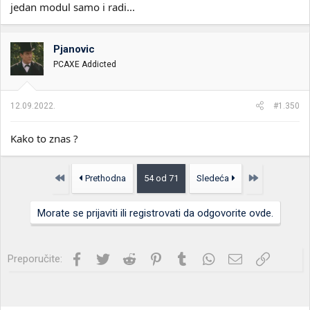
jedan modul samo i radi...
Pjanovic
PCAXE Addicted
12.09.2022.
#1.350
Kako to znas ?
Prvo
Poslednja
Prethodna
54 od 71
Sledeća
Morate se prijaviti ili registrovati da odgovorite ovde.
Facebook
Twitter
Reddit
Pinterest
Tumblr
WhatsApp
Imejl
Link
Preporučite: