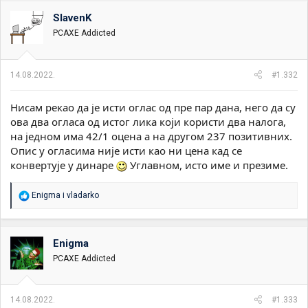
SlavenK
PCAXE Addicted
14.08.2022.
#1.332
Нисам рекао да је исти оглас од пре пар дана, него да су
ова два огласа од истог лика који користи два налога,
на једном има 42/1 оцена а на другом 237 позитивних.
Опис у огласима није исти као ни цена кад се
конвертује у динаре
Углавном, исто име и презиме.
R
Enigma
i
vladarko
e
a
g
o
Enigma
v
PCAXE Addicted
a
n
j
a
14.08.2022.
#1.333
: