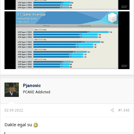
Pjanovic
PCAXE Addicted
02.09.2022.
#1.343
Dakle egal su