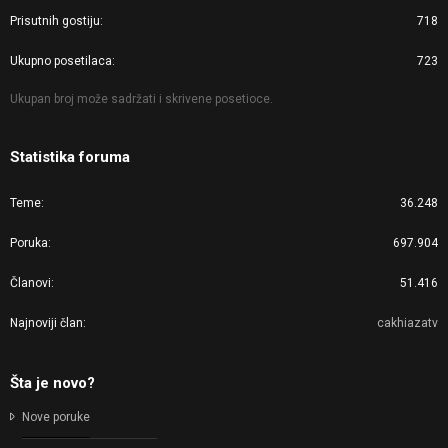
Prisutnih gostiju
718
Ukupno posetilaca
723
Ukupan broj može sadržati i skrivene posetioce.
Statistika foruma
Teme
36.248
Poruka
697.904
Članovi
51.416
Najnoviji član
cakhiazatv
Šta je novo?
Nove poruke