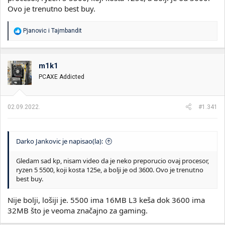
Ovo je trenutno best buy.
R
Pjanovic
i
Tajmbandit
e
a
g
o
m1k1
v
PCAXE Addicted
a
n
j
a
02.09.2022.
#1.341
:
Darko Jankovic je napisao(la):
Gledam sad kp, nisam video da je neko preporucio ovaj procesor,
ryzen 5 5500, koji kosta 125e, a bolji je od 3600. Ovo je trenutno
best buy.
Nije bolji, lošiji je. 5500 ima 16MB L3 keša dok 3600 ima
32MB što je veoma značajno za gaming.