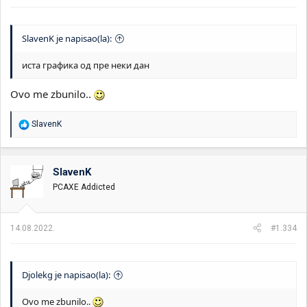
SlavenK je napisao(la):
иста графика од пре неки дан
Ovo me zbunilo..
R
SlavenK
e
a
g
o
SlavenK
v
PCAXE Addicted
a
n
j
a
14.08.2022.
#1.334
:
Djolekg je napisao(la):
Ovo me zbunilo..