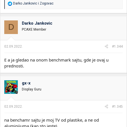
R
Darko Jankovic
i
Zogovac
e
a
g
o
Darko Jankovic
D
v
PCAXE Member
a
n
j
a
02.09.2022.
#1.344
:
E a ja gledao na onom benchmark sajtu, gde je ovaj u
prednosti.
gx-x
Display Guru
02.09.2022.
#1.345
na benchamr sajtu je moj TV od plastike, a ne od
aluminijuma (kao sto jeste)...