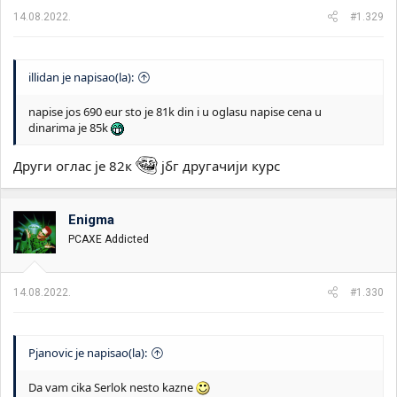
a
14.08.2022.
#1.329
:
illidan je napisao(la):
napise jos 690 eur sto je 81k din i u oglasu napise cena u
dinarima je 85k
Други оглас је 82к
јбг другачији курс
Enigma
PCAXE Addicted
14.08.2022.
#1.330
Pjanovic je napisao(la):
Da vam cika Serlok nesto kazne