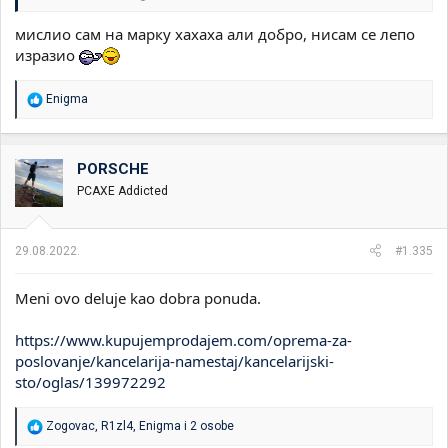
мислио сам на марку хахаха али добро, нисам се лепо
изразио
R
Enigma
e
a
g
o
PORSCHE
v
PCAXE Addicted
a
n
j
a
29.08.2022.
#1.335
:
Meni ovo deluje kao dobra ponuda.
https://www.kupujemprodajem.com/oprema-za-
poslovanje/kancelarija-namestaj/kancelarijski-
sto/oglas/139972292
R
Zogovac
,
R1zl4
,
Enigma
i 2 osobe
e