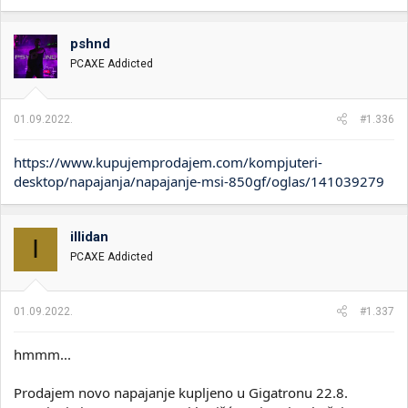
a
g
o
pshnd
v
PCAXE Addicted
a
n
j
a
01.09.2022.
#1.336
:
https://www.kupujemprodajem.com/kompjuteri-
desktop/napajanja/napajanje-msi-850gf/oglas/141039279
illidan
I
PCAXE Addicted
01.09.2022.
#1.337
hmmm...
Prodajem novo napajanje kupljeno u Gigatronu 22.8.