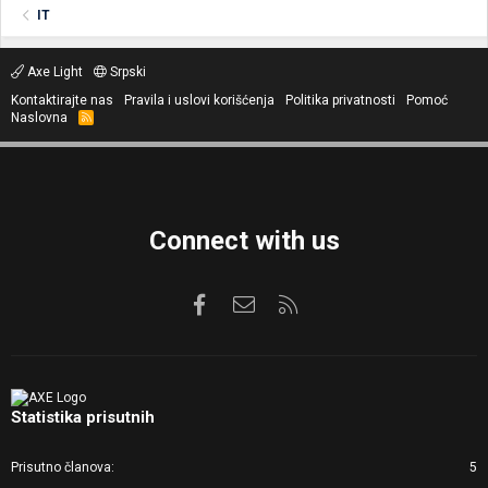
IT
Axe Light
Srpski
Kontaktirajte nas
Pravila i uslovi korišćenja
Politika privatnosti
Pomoć
Naslovna
R
S
S
Connect with us
Facebook
Kontaktirajte nas
RSS
Statistika prisutnih
Prisutno članova
5