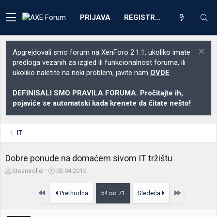
PRIJAVA
REGISTRACIJA
Apgrejdovali smo forum na XenForo 2.1.1, ukoliko imate
predloga vezanih za izgled ili funkcionalnost foruma, ili
ukoliko naletite na neki problem, javite nam
OVDE
DEFINISALI SMO PRAVILA FORUMA. Pročitajte ih,
pojaviće se automatski kada krenete da čitate nešto!
IT
Dobre ponude na domaćem sivom IT tržištu
Z
D
Steamroller
03.04.2015.
a
a
č
t
Prvo
Poslednja
Prethodna
54 od 71
Sledeća
e
u
t
m
n
p