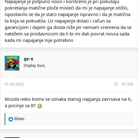
Napajanje je potpuno novo i korišćeno je pri pokušaju
pokretanja matične ploče misleći da mi je napajanje otišlo,
ispostavilo se da je staro napajanje ispravno i da je matična
ta koja se pokvatila. Uz napajanje dolazi i račun sa
garancijom i dajem ga dosta niže jer nemam vremena da se
natežem sa prodavnicom da li bi mi dali povrat novca sada
kada mi napajanje nije potrebno
gx-x
Display Guru
01.09.2022.
#1.338
Mozda neko kome se oznaka starog napjanja zavrsava na X,
a pocinje sa R?
R
illidan
e
a
g