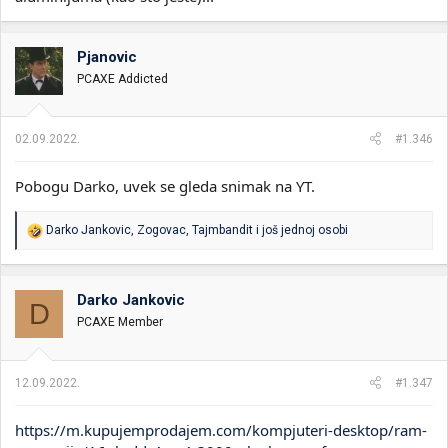
Pjanovic
PCAXE Addicted
02.09.2022.
#1.346
Pobogu Darko, uvek se gleda snimak na YT.
R
Darko Jankovic
,
Zogovac
,
Tajmbandit
i još jednoj osobi
e
a
g
o
Darko Jankovic
D
v
PCAXE Member
a
n
j
a
12.09.2022.
#1.347
:
https://m.kupujemprodajem.com/kompjuteri-desktop/ram-