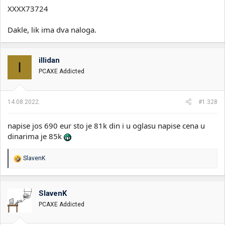
XXXX73724
Dakle, lik ima dva naloga.
illidan
I
PCAXE Addicted
14.08.2022.
#1.328
napise jos 690 eur sto je 81k din i u oglasu napise cena u
dinarima je 85k
R
SlavenK
e
a
g
o
SlavenK
v
PCAXE Addicted
a
n
j