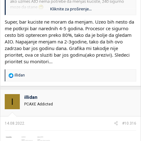
ako uzmes AIO nema potrebe da menjas kuciste, 240 sigurno
moze da stane
Kliknite za proširenje...
https://www.pcgamer.com/gigabytes-600-series-motherboards-
Super, bar kuciste ne moram da menjam. Uzeo bih nesto da
add-support-for-13th-gen-raptor-lake-cpus/
me potkrpi bar narednih 4-5 godina. Procesor ce sigurno
https://www.pcgamer.com/next-gen-core-i9-13900k-tested-
cesto biti opterecen preko 80%, tako da je bolje da gledam
against-core-i9-12900k/
AIO. Napajanje menjam na 2-3godine, tako da bih ovo
zadrzao bar jos godinu dana. Grafika mi takodje nije
prioritet, ova ce sluziti bar jos godinu(ako prezivi). Sledeci
prioritet su monitori...
R
illidan
e
a
g
o
illidan
I
v
PCAXE Addicted
a
n
j
a
14.08.2022.
#10.316
: