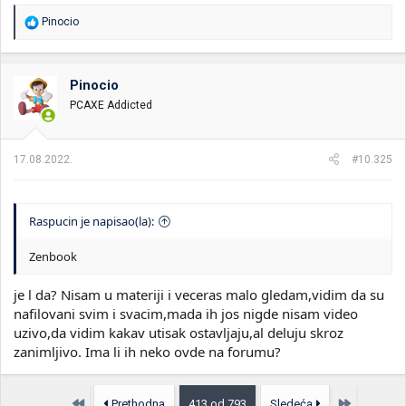
R
Pinocio
e
a
g
o
Pinocio
v
PCAXE Addicted
a
n
j
a
17.08.2022.
#10.325
:
Raspucin je napisao(la):
Zenbook
je l da? Nisam u materiji i veceras malo gledam,vidim da su
nafilovani svim i svacim,mada ih jos nigde nisam video
uzivo,da vidim kakav utisak ostavljaju,al deluju skroz
zanimljivo. Ima li ih neko ovde na forumu?
Prvo
Poslednja
Prethodna
413 od 793
Sledeća