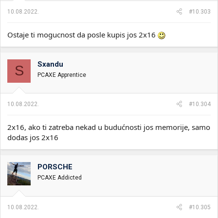
10.08.2022.
#10.303
Ostaje ti mogucnost da posle kupis jos 2x16
Sxandu
S
PCAXE Apprentice
10.08.2022.
#10.304
2x16, ako ti zatreba nekad u budućnosti jos memorije, samo
dodas jos 2x16
PORSCHE
PCAXE Addicted
10.08.2022.
#10.305