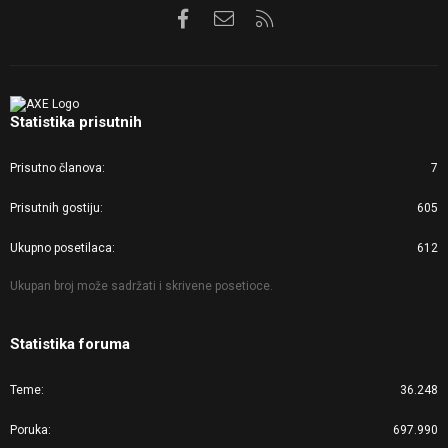
Facebook
Kontaktirajte nas
RSS
Statistika prisutnih
Prisutno članova
7
Prisutnih gostiju
605
Ukupno posetilaca
612
Ukupan broj može sadržati i skrivene posetioce.
Statistika foruma
Teme
36.248
Poruka
697.990