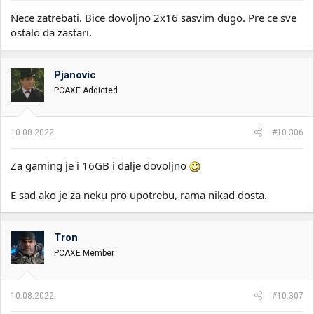
Nece zatrebati. Bice dovoljno 2x16 sasvim dugo. Pre ce sve
ostalo da zastari.
Pjanovic
PCAXE Addicted
10.08.2022.
#10.306
Za gaming je i 16GB i dalje dovoljno
E sad ako je za neku pro upotrebu, rama nikad dosta.
Tron
PCAXE Member
10.08.2022.
#10.307