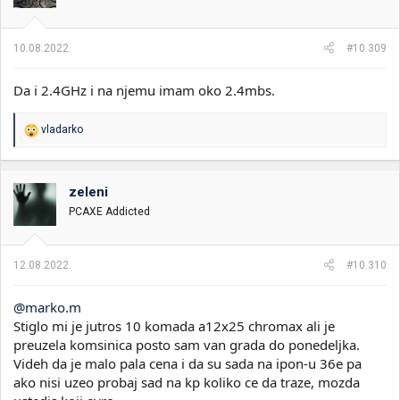
10.08.2022.
#10.309
Da i 2.4GHz i na njemu imam oko 2.4mbs.
R
vladarko
e
a
g
o
zeleni
v
PCAXE Addicted
a
n
j
a
12.08.2022.
#10.310
:
@marko.m
Stiglo mi je jutros 10 komada a12x25 chromax ali je
preuzela komsinica posto sam van grada do ponedeljka.
Videh da je malo pala cena i da su sada na ipon-u 36e pa
ako nisi uzeo probaj sad na kp koliko ce da traze, mozda