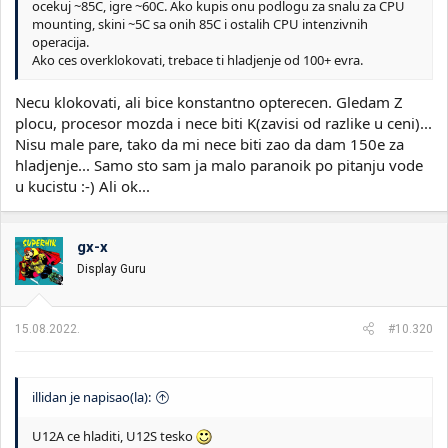
ocekuj ~85C, igre ~60C. Ako kupis onu podlogu za snalu za CPU
mounting, skini ~5C sa onih 85C i ostalih CPU intenzivnih
operacija.
Ako ces overklokovati, trebace ti hladjenje od 100+ evra.
Necu klokovati, ali bice konstantno opterecen. Gledam Z
plocu, procesor mozda i nece biti K(zavisi od razlike u ceni)...
Nisu male pare, tako da mi nece biti zao da dam 150e za
hladjenje... Samo sto sam ja malo paranoik po pitanju vode
u kucistu :-) Ali ok...
gx-x
Display Guru
15.08.2022.
#10.320
illidan je napisao(la):
U12A ce hladiti, U12S tesko