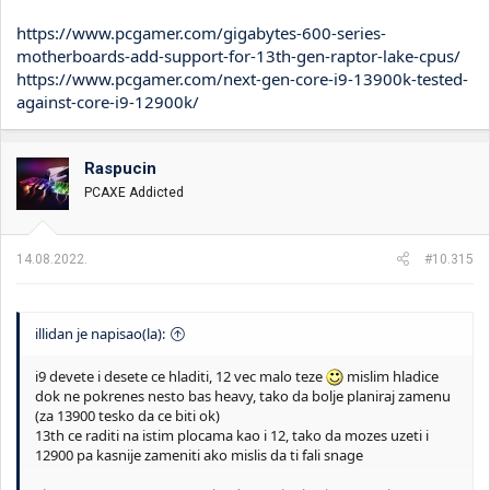
https://www.pcgamer.com/gigabytes-600-series-
motherboards-add-support-for-13th-gen-raptor-lake-cpus/
https://www.pcgamer.com/next-gen-core-i9-13900k-tested-
against-core-i9-12900k/
Raspucin
PCAXE Addicted
14.08.2022.
#10.315
illidan je napisao(la):
i9 devete i desete ce hladiti, 12 vec malo teze
mislim hladice
dok ne pokrenes nesto bas heavy, tako da bolje planiraj zamenu
(za 13900 tesko da ce biti ok)
13th ce raditi na istim plocama kao i 12, tako da mozes uzeti i
12900 pa kasnije zameniti ako mislis da ti fali snage