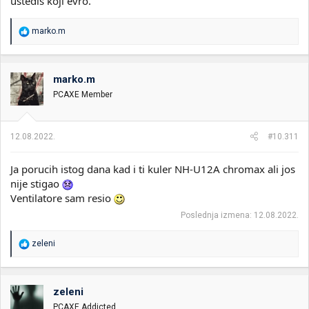
ustedis koji evro.
R
marko.m
e
a
g
o
marko.m
v
PCAXE Member
a
n
j
a
12.08.2022.
#10.311
:
Ja porucih istog dana kad i ti kuler NH-U12A chromax ali jos
nije stigao
Ventilatore sam resio
Poslednja izmena:
12.08.2022.
R
zeleni
e
a
g
o
zeleni
v
PCAXE Addicted
a