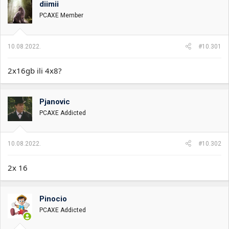
diimii
i
o
k
k
PCAXE Member
t
r
e
e
m
t
10.08.2022.
#10.301
e
a
n
2x16gb ili 4x8?
j
a
Pjanovic
PCAXE Addicted
10.08.2022.
#10.302
2x 16
Pinocio
PCAXE Addicted