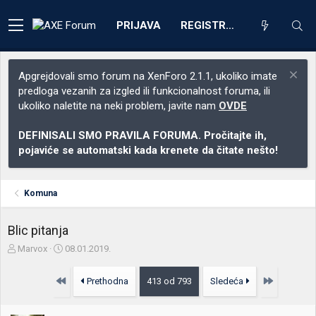
PRIJAVA
REGISTRACIJA
Apgrejdovali smo forum na XenForo 2.1.1, ukoliko imate
predloga vezanih za izgled ili funkcionalnost foruma, ili
ukoliko naletite na neki problem, javite nam
OVDE
DEFINISALI SMO PRAVILA FORUMA. Pročitajte ih,
pojaviće se automatski kada krenete da čitate nešto!
Komuna
Blic pitanja
Z
D
Marvox
08.01.2019.
a
a
č
t
Prvo
Poslednja
Prethodna
413 od 793
Sledeća
e
u
t
m
n
p