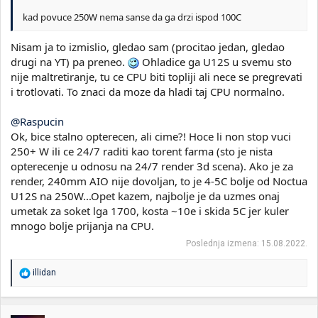
kad povuce 250W nema sanse da ga drzi ispod 100C
Nisam ja to izmislio, gledao sam (procitao jedan, gledao
drugi na YT) pa preneo.
Ohladice ga U12S u svemu sto
nije maltretiranje, tu ce CPU biti topliji ali nece se pregrevati
i trotlovati. To znaci da moze da hladi taj CPU normalno.
@Raspucin
Ok, bice stalno opterecen, ali cime?! Hoce li non stop vuci
250+ W ili ce 24/7 raditi kao torent farma (sto je nista
opterecenje u odnosu na 24/7 render 3d scena). Ako je za
render, 240mm AIO nije dovoljan, to je 4-5C bolje od Noctua
U12S na 250W...Opet kazem, najbolje je da uzmes onaj
umetak za soket lga 1700, kosta ~10e i skida 5C jer kuler
mnogo bolje prijanja na CPU.
Poslednja izmena:
15.08.2022.
R
illidan
e
a
g
o