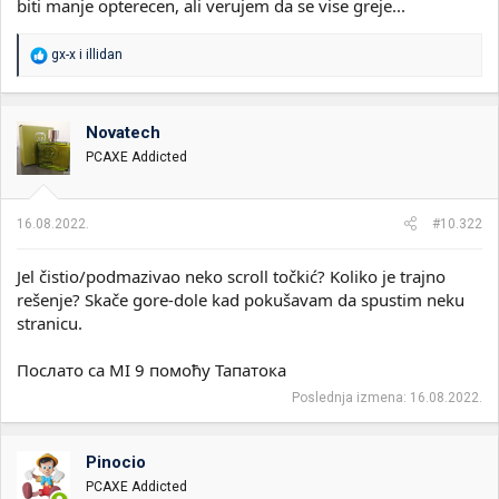
biti manje opterecen, ali verujem da se vise greje...
R
gx-x
i
illidan
e
a
g
o
Novatech
v
PCAXE Addicted
a
n
j
a
16.08.2022.
#10.322
:
Jel čistio/podmazivao neko scroll točkić? Koliko je trajno
rešenje? Skače gore-dole kad pokušavam da spustim neku
stranicu.
Послато са MI 9 помоћу Тапатока
Poslednja izmena:
16.08.2022.
Pinocio
PCAXE Addicted