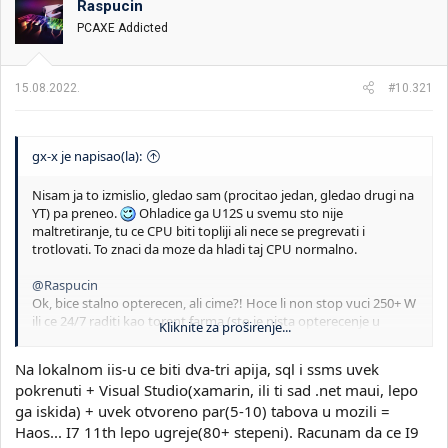
Raspucin
v
PCAXE Addicted
a
n
j
a
15.08.2022.
#10.321
:
gx-x je napisao(la):
Nisam ja to izmislio, gledao sam (procitao jedan, gledao drugi na
YT) pa preneo.
Ohladice ga U12S u svemu sto nije
maltretiranje, tu ce CPU biti topliji ali nece se pregrevati i
trotlovati. To znaci da moze da hladi taj CPU normalno.
@Raspucin
Ok, bice stalno opterecen, ali cime?! Hoce li non stop vuci 250+ W
ili ce 24/7 raditi kao torent farma (sto je nista opterecenje u
Kliknite za proširenje...
odnosu na 24/7 render 3d scena). Ako je za render, 240mm AIO
nije dovoljan, to je 4-5C bolje od Noctua U12S na 250W...Opet
Na lokalnom iis-u ce biti dva-tri apija, sql i ssms uvek
kazem, najbolje je da uzmes onaj umetak za soket lga 1700, kosta
pokrenuti + Visual Studio(xamarin, ili ti sad .net maui, lepo
~10e i skida 5C jer kuler mnogo bolje prijanja na CPU.
ga iskida) + uvek otvoreno par(5-10) tabova u mozili =
Haos... I7 11th lepo ugreje(80+ stepeni). Racunam da ce I9