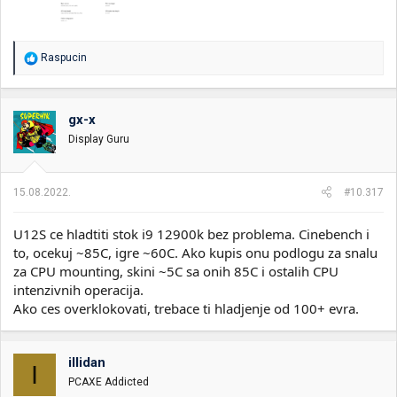
R
Raspucin
e
a
g
o
gx-x
v
Display Guru
a
n
j
a
15.08.2022.
#10.317
:
U12S ce hladtiti stok i9 12900k bez problema. Cinebench i
to, ocekuj ~85C, igre ~60C. Ako kupis onu podlogu za snalu
za CPU mounting, skini ~5C sa onih 85C i ostalih CPU
intenzivnih operacija.
Ako ces overklokovati, trebace ti hladjenje od 100+ evra.
illidan
I
PCAXE Addicted