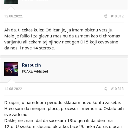
n
j
a
12.08.2022.
#10.312
:
Ah da, ti cekas kuler. Odlican je, ja imam obicnu verziju.
Malo je falilo i za glavnu masinu da uzmem kao ti chromax
varijantu ali cekam taj njihov next gen D15 koji cevovatno
da nosi i nove 14 steroxe.
Raspucin
PCAXE Addicted
14.08.2022.
#10.313
Drugari, u narednom periodu sklapam novu konfu za sebe.
Hteo sam da menjam plocu, procesor i memoriju. Ostalo bih
sve zadrzao.
Dakle, ne znam dal da sacekam 13tu gen ili da idem na
12tu. U svakom slucaju, ukratko, bice I9, neka Aorus ploca i