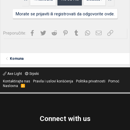
Morate se prijaviti ili registrovati da odgovorite ovde.
Facebook
Twitter
Reddit
Pinterest
Tumblr
WhatsApp
Imejl
Link
Preporučite:
Komuna
Axe Light
Srpski
Kontaktirajte nas
Pravila i uslovi korišćenja
Politika privatnosti
Pomoć
Naslovna
R
S
S
Connect with us