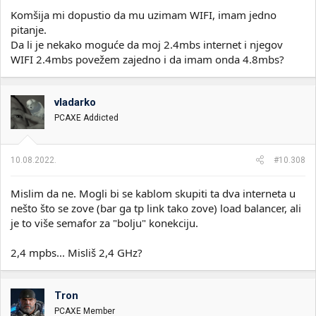
Komšija mi dopustio da mu uzimam WIFI, imam jedno
pitanje.
Da li je nekako moguće da moj 2.4mbs internet i njegov
WIFI 2.4mbs povežem zajedno i da imam onda 4.8mbs?
vladarko
PCAXE Addicted
10.08.2022.
#10.308
Mislim da ne. Mogli bi se kablom skupiti ta dva interneta u
nešto što se zove (bar ga tp link tako zove) load balancer, ali
je to više semafor za "bolju" konekciju.
2,4 mpbs... Misliš 2,4 GHz?
Tron
PCAXE Member