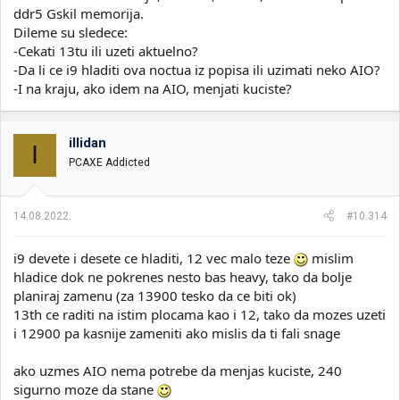
ddr5 Gskil memorija.
Dileme su sledece:
-Cekati 13tu ili uzeti aktuelno?
-Da li ce i9 hladiti ova noctua iz popisa ili uzimati neko AIO?
-I na kraju, ako idem na AIO, menjati kuciste?
illidan
I
PCAXE Addicted
14.08.2022.
#10.314
i9 devete i desete ce hladiti, 12 vec malo teze
mislim
hladice dok ne pokrenes nesto bas heavy, tako da bolje
planiraj zamenu (za 13900 tesko da ce biti ok)
13th ce raditi na istim plocama kao i 12, tako da mozes uzeti
i 12900 pa kasnije zameniti ako mislis da ti fali snage
ako uzmes AIO nema potrebe da menjas kuciste, 240
sigurno moze da stane