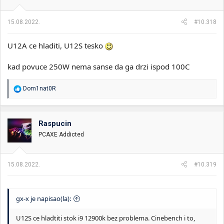
15.08.2022.
#10.318
U12A ce hladiti, U12S tesko
kad povuce 250W nema sanse da ga drzi ispod 100C
R
Dom1nat0R
e
a
g
o
Raspucin
v
PCAXE Addicted
a
n
j
a
15.08.2022.
#10.319
:
gx-x je napisao(la):
U12S ce hladtiti stok i9 12900k bez problema. Cinebench i to,