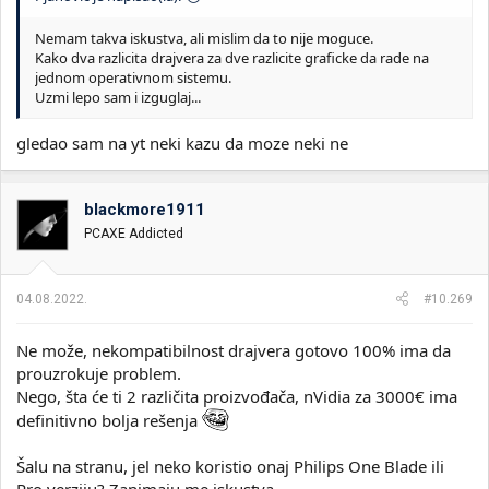
Nemam takva iskustva, ali mislim da to nije moguce.
Kako dva razlicita drajvera za dve razlicite graficke da rade na
jednom operativnom sistemu.
Uzmi lepo sam i izguglaj...
gledao sam na yt neki kazu da moze neki ne
blackmore1911
PCAXE Addicted
04.08.2022.
#10.269
Ne može, nekompatibilnost drajvera gotovo 100% ima da
prouzrokuje problem.
Nego, šta će ti 2 različita proizvođača, nVidia za 3000€ ima
definitivno bolja rešenja
Šalu na stranu, jel neko koristio onaj Philips One Blade ili