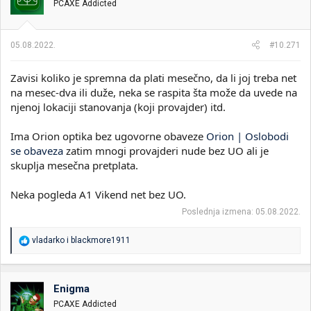
PCAXE Addicted
05.08.2022.
#10.271
Zavisi koliko je spremna da plati mesečno, da li joj treba net
na mesec-dva ili duže, neka se raspita šta može da uvede na
njenoj lokaciji stanovanja (koji provajder) itd.
Ima Orion optika bez ugovorne obaveze
Orion | Oslobodi
se obaveza
zatim mnogi provajderi nude bez UO ali je
skuplja mesečna pretplata.
Neka pogleda A1 Vikend net bez UO.
Poslednja izmena:
05.08.2022.
R
vladarko
i
blackmore1911
e
a
g
o
Enigma
v
PCAXE Addicted
a