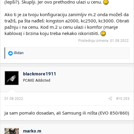
(lepši?). Skuplji. Jer ovo prethodno ulazi u cenu.
Ako ti je za tvoju konfiguraciju zanimljiv m.2 onda možeš da
tražiš, pa šta nađeš: kingston a2000, kc2500, kc3000. Obrati
pažnju i na cenu. Kod m.2 u cenu ulazi i komfor (manje
kablova) i brzina koju treba nekako iskoristiiti.
Poslednja izmena:
01.08.2022.
R
illidan
e
a
g
o
blackmore1911
v
PCAXE Addicted
a
n
j
a
01.08.2022.
#10.253
:
Ja sam pomalo dosadan, ali Samsung ili ništa (EVO 850/860)
marko.m