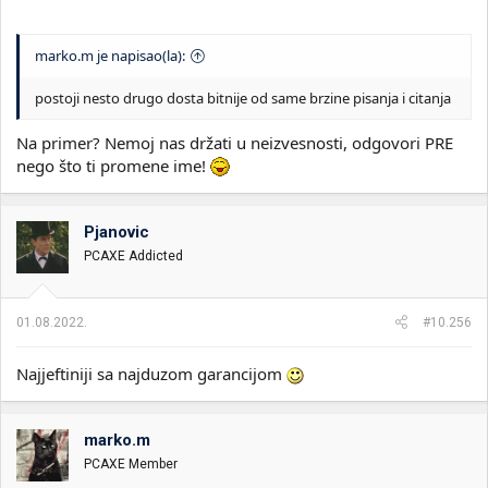
marko.m je napisao(la):
postoji nesto drugo dosta bitnije od same brzine pisanja i citanja
Na primer? Nemoj nas držati u neizvesnosti, odgovori PRE
nego što ti promene ime!
Pjanovic
PCAXE Addicted
01.08.2022.
#10.256
Najjeftiniji sa najduzom garancijom
marko.m
PCAXE Member