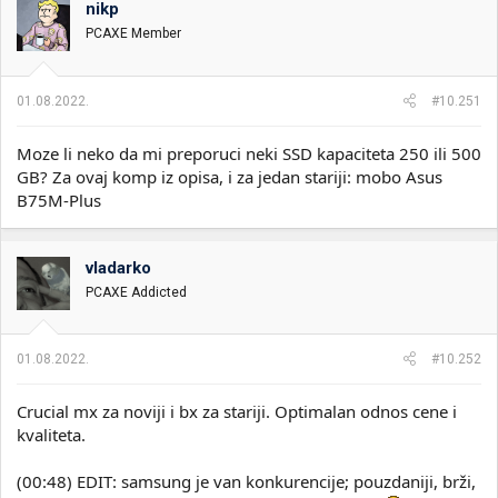
nikp
i
o
k
k
PCAXE Member
t
r
e
e
m
t
01.08.2022.
#10.251
e
a
n
Moze li neko da mi preporuci neki SSD kapaciteta 250 ili 500
j
a
GB? Za ovaj komp iz opisa, i za jedan stariji: mobo Asus
B75M-Plus
vladarko
PCAXE Addicted
01.08.2022.
#10.252
Crucial mx za noviji i bx za stariji. Optimalan odnos cene i
kvaliteta.
(00:48) EDIT: samsung je van konkurencije; pouzdaniji, brži,