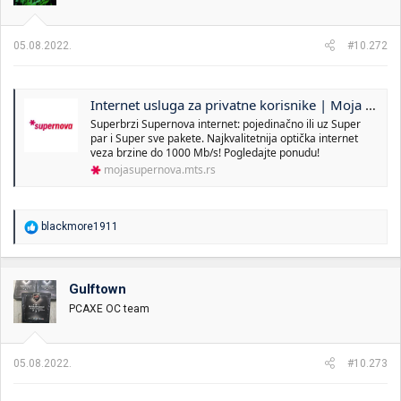
n
j
a
05.08.2022.
#10.272
:
Internet usluga za privatne korisnike | Moja Supernova
Superbrzi Supernova internet: pojedinačno ili uz Super
par i Super sve pakete. Najkvalitetnija optička internet
veza brzine do 1000 Mb/s! Pogledajte ponudu!
mojasupernova.mts.rs
R
blackmore1911
e
a
g
o
Gulftown
v
PCAXE OC team
a
n
j
a
05.08.2022.
#10.273
: