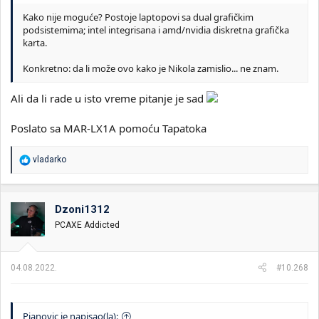
Kako nije moguće? Postoje laptopovi sa dual grafičkim
podsistemima; intel integrisana i amd/nvidia diskretna grafička
karta.
Konkretno: da li može ovo kako je Nikola zamislio... ne znam.
Ali da li rade u isto vreme pitanje je sad
Poslato sa MAR-LX1A pomoću Tapatoka
R
vladarko
e
a
g
o
Dzoni1312
v
PCAXE Addicted
a
n
j
a
04.08.2022.
#10.268
:
Pjanovic je napisao(la):