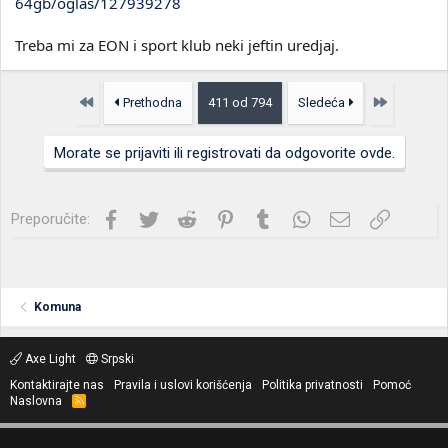
64gb/oglas/127939278
Treba mi za EON i sport klub neki jeftin uredjaj.
Prvo
Poslednja
Prethodna
411 od 794
Sledeća
Morate se prijaviti ili registrovati da odgovorite ovde.
Facebook
Twitter
Reddit
Pinterest
Tumblr
WhatsApp
Imejl
Link
Preporučite:
Komuna
Axe Light
Srpski
Kontaktirajte nas
Pravila i uslovi korišćenja
Politika privatnosti
Pomoć
Naslovna
R
S
S