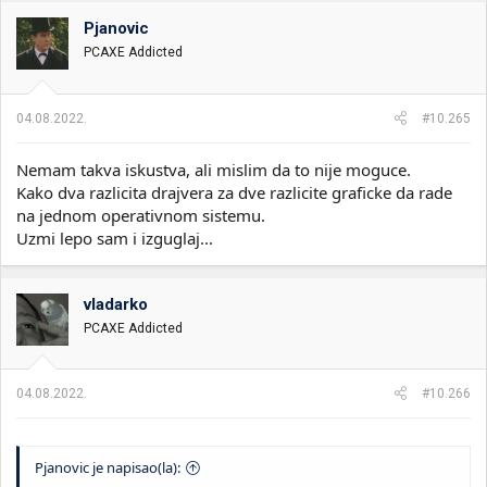
g
o
Pjanovic
v
PCAXE Addicted
a
n
j
a
04.08.2022.
#10.265
:
Nemam takva iskustva, ali mislim da to nije moguce.
Kako dva razlicita drajvera za dve razlicite graficke da rade
na jednom operativnom sistemu.
Uzmi lepo sam i izguglaj...
vladarko
PCAXE Addicted
04.08.2022.
#10.266
Pjanovic je napisao(la):