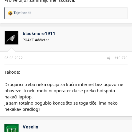
Pro verziju? Zanimaju me iskustva.
R
Tajmbandit
e
a
g
o
blackmore1911
v
PCAXE Addicted
a
n
j
a
05.08.2022.
#10.270
:
Takođe:
Drugarici treba neka opcija za kućni internet bez ugovorne
obaveze ili neki mobilni operater da se preko hotspota
nakači laptop.
Ja sam totalno pogubio konce što se toga tiče, ima neko
nekakav predlog?
Veselin