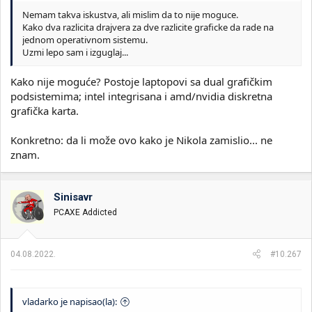
Nemam takva iskustva, ali mislim da to nije moguce.
Kako dva razlicita drajvera za dve razlicite graficke da rade na
jednom operativnom sistemu.
Uzmi lepo sam i izguglaj...
Kako nije moguće? Postoje laptopovi sa dual grafičkim
podsistemima; intel integrisana i amd/nvidia diskretna
grafička karta.
Konkretno: da li može ovo kako je Nikola zamislio... ne
znam.
Sinisavr
PCAXE Addicted
04.08.2022.
#10.267
vladarko je napisao(la):