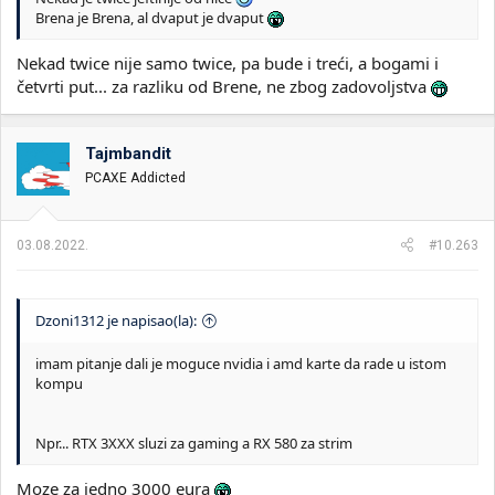
Brena je Brena, al dvaput je dvaput
Nekad twice nije samo twice, pa bude i treći, a bogami i
četvrti put... za razliku od Brene, ne zbog zadovoljstva
Tajmbandit
PCAXE Addicted
03.08.2022.
#10.263
Dzoni1312 je napisao(la):
imam pitanje dali je moguce nvidia i amd karte da rade u istom
kompu
Npr... RTX 3XXX sluzi za gaming a RX 580 za strim
Moze za jedno 3000 eura