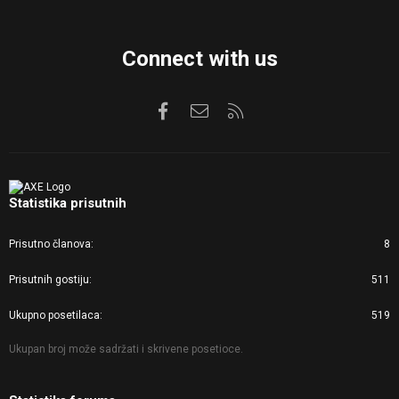
Connect with us
Facebook
Kontaktirajte nas
RSS
Statistika prisutnih
Prisutno članova
8
Prisutnih gostiju
511
Ukupno posetilaca
519
Ukupan broj može sadržati i skrivene posetioce.