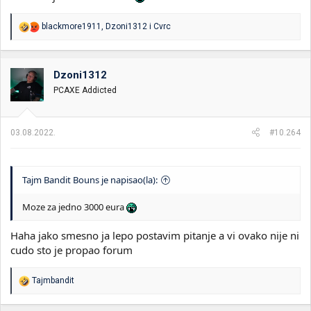
R
blackmore1911
,
Dzoni1312
i
Cvrc
e
a
g
o
Dzoni1312
v
PCAXE Addicted
a
n
j
a
03.08.2022.
#10.264
:
Tajm Bandit Bouns je napisao(la):
Moze za jedno 3000 eura
Haha jako smesno ja lepo postavim pitanje a vi ovako nije ni
cudo sto je propao forum
R
Tajmbandit
e
a