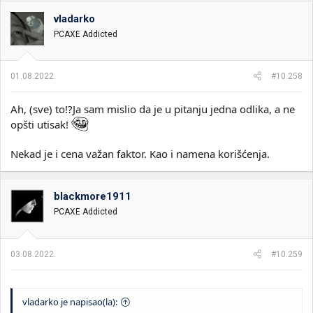
g
o
vladarko
v
PCAXE Addicted
a
n
j
a
01.08.2022.
#10.258
:
Ah, (sve) to!?Ja sam mislio da je u pitanju jedna odlika, a ne
opšti utisak!
Nekad je i cena važan faktor. Kao i namena korišćenja.
blackmore1911
PCAXE Addicted
03.08.2022.
#10.259
vladarko je napisao(la):