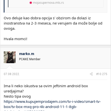
mojasupernova.mts.rs
Ovo deluje kao dobra opcija s' obzirom da dolazi iz
inostranstva na 2-3 meseca, ne verujem da može bolje od
ovoga.
Hvala momci!
marko.m
PCAXE Member
07.08.2022.
#10.275
Ima li neko iskustva sa ovim jeftinim android box
uredjajima?
Nesto tipa ovog
https://www.kupujemprodajem.com/tv-i-video/smart-tv-
box/tv-box-mxq-pro-4k-android-11-1-8gb-