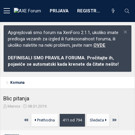
PRIJAVA
REGISTRACIJA
Apgrejdovali smo forum na XenForo 2.1.1, ukoliko imate
predloga vezanih za izgled ili funkcionalnost foruma, ili
ukoliko naletite na neki problem, javite nam
OVDE
DEFINISALI SMO PRAVILA FORUMA. Pročitajte ih,
pojaviće se automatski kada krenete da čitate nešto!
Komuna
Blic pitanja
Z
D
Marvox
08.01.2019.
a
a
č
t
Prvo
Poslednja
Prethodna
411 od 794
Sledeća
e
u
t
m
n
p