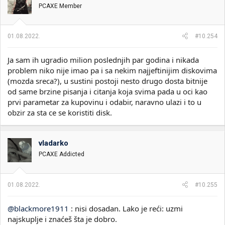
PCAXE Member
01.08.2022.
#10.254
Ja sam ih ugradio milion poslednjih par godina i nikada
problem niko nije imao pa i sa nekim najjeftinijim diskovima
(mozda sreca?), u sustini postoji nesto drugo dosta bitnije
od same brzine pisanja i citanja koja svima pada u oci kao
prvi parametar za kupovinu i odabir, naravno ulazi i to u
obzir za sta ce se koristiti disk.
vladarko
PCAXE Addicted
01.08.2022.
#10.255
@blackmore1911
: nisi dosadan. Lako je reći: uzmi
najskuplje i znaćeš šta je dobro.