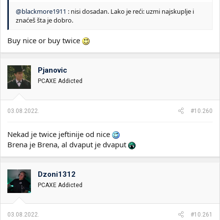
@blackmore1911
: nisi dosadan. Lako je reći: uzmi najskuplje i
znaćeš šta je dobro.
Buy nice or buy twice
Pjanovic
PCAXE Addicted
03.08.2022.
#10.260
Nekad je twice jeftinije od nice
Brena je Brena, al dvaput je dvaput
Dzoni1312
PCAXE Addicted
03.08.2022.
#10.261