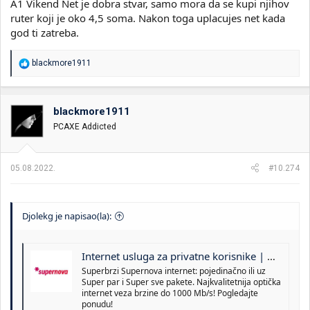
A1 Vikend Net je dobra stvar, samo mora da se kupi njihov
ruter koji je oko 4,5 soma. Nakon toga uplacujes net kada
god ti zatreba.
R
blackmore1911
e
a
g
o
blackmore1911
v
PCAXE Addicted
a
n
j
a
05.08.2022.
#10.274
:
Djolekg je napisao(la):
Internet usluga za privatne korisnike | Moja Supernova
Superbrzi Supernova internet: pojedinačno ili uz
Super par i Super sve pakete. Najkvalitetnija optička
internet veza brzine do 1000 Mb/s! Pogledajte
ponudu!