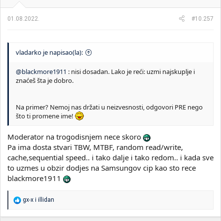
01.08.2022.
#10.257
vladarko je napisao(la):
@blackmore1911
: nisi dosadan. Lako je reći: uzmi najskuplje i
znaćeš šta je dobro.
Na primer? Nemoj nas držati u neizvesnosti, odgovori PRE nego
što ti promene ime!
Moderator na trogodisnjem nece skoro
Pa ima dosta stvari TBW, MTBF, random read/write,
cache,sequential speed.. i tako dalje i tako redom.. i kada sve
to uzmes u obzir dodjes na Samsungov cip kao sto rece
blackmore1911
R
gx-x
i
illidan
e
a