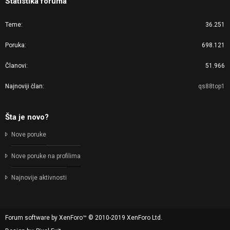
Statistika foruma
Teme
36.251
Poruka
698.121
Članovi
51.966
Najnoviji član
qs88top1
Šta je novo?
Nove poruke
Nove poruke na profilima
Najnovije aktivnosti
Forum software by XenForo™
© 2010-2019 XenForo Ltd.