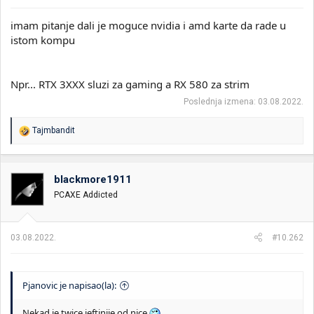
imam pitanje dali je moguce nvidia i amd karte da rade u
istom kompu
Npr... RTX 3XXX sluzi za gaming a RX 580 za strim
Poslednja izmena:
03.08.2022.
R
Tajmbandit
e
a
g
o
blackmore1911
v
PCAXE Addicted
a
n
j
a
03.08.2022.
#10.262
:
Pjanovic je napisao(la):
Nekad je twice jeftinije od nice