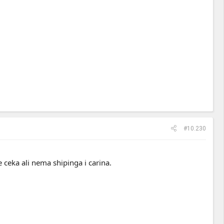
#10.230
 ceka ali nema shipinga i carina.