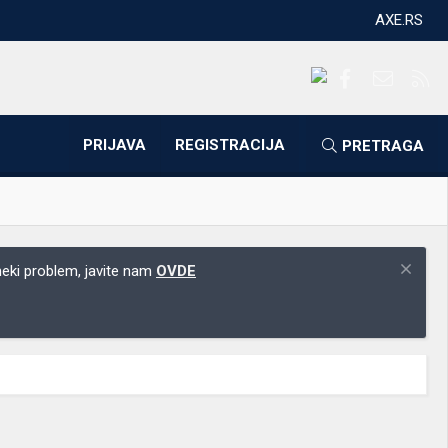
AXE.RS
Facebook
Kontakti
RS
PRIJAVA
REGISTRACIJA
PRETRAGA
 neki problem, javite nam
OVDE