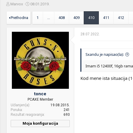
Z
D
Marvox
08.01.2019.
a
a
č
t
Prethodna
1
...
408
409
410
411
412
e
u
t
m
n
p
28.07.2022.
i
o
k
k
t
r
e
e
Sxandu je napisao(la):
m
t
e
a
Imam i5 12400f, 16gb rama i 
n
j
Kod mene ista situacija (
a
tonce
PCAXE Member
Učlanjen(a)
19.08.2015.
Poruka
241
Rezultat reagovanja
693
Moja konfiguracija
CPU & cooler:
Intel i5 11400f / LC Power