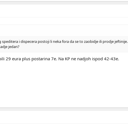
itera i dispecera postoji li neka fora da se to zaobidje ili prodje jeftinije...
zadje jedan?
 bili 29 eura plus postarina 7e. Na KP ne nadjoh ispod 42-43e.