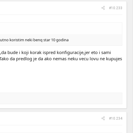
#10.233
renutno koristim neki benq star 10 godina
da bude i koji korak ispred konfiguracije,jer eto i sami
e. Tako da predlog je da ako nemas neku vecu lovu ne kupujes
#10.234