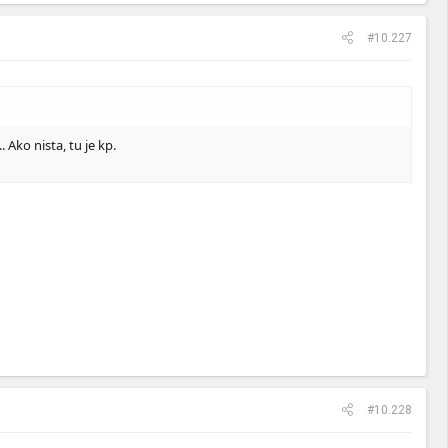
#10.227
 Ako nista, tu je kp.
#10.228