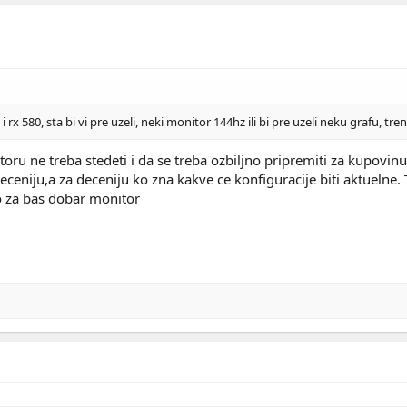
rx 580, sta bi vi pre uzeli, neki monitor 144hz ili bi pre uzeli neku grafu, t
ru ne treba stedeti i da se treba ozbiljno pripremiti za kupovinu,
 deceniju,a za deceniju ko zna kakve ce konfiguracije biti aktueln
o za bas dobar monitor