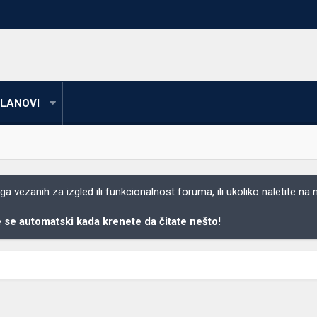
LANOVI
 vezanih za izgled ili funkcionalnost foruma, ili ukoliko naletite na
se automatski kada krenete da čitate nešto!