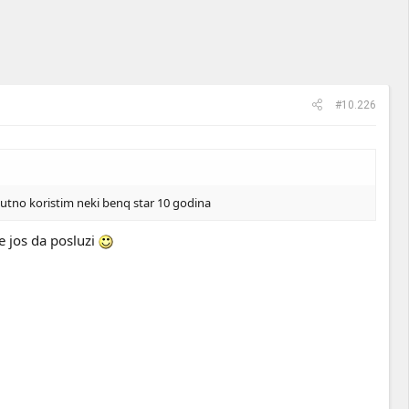
#10.226
renutno koristim neki benq star 10 godina
e jos da posluzi