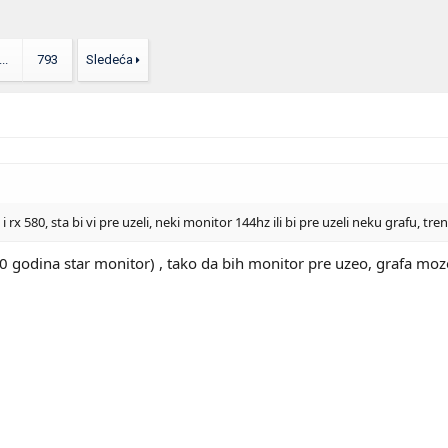
...
793
Sledeća
rx 580, sta bi vi pre uzeli, neki monitor 144hz ili bi pre uzeli neku grafu, t
10 godina star monitor) , tako da bih monitor pre uzeo, grafa moz