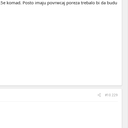
39,5e komad. Posto imaju povrwcaj poreza trebalo bi da budu
#10.229