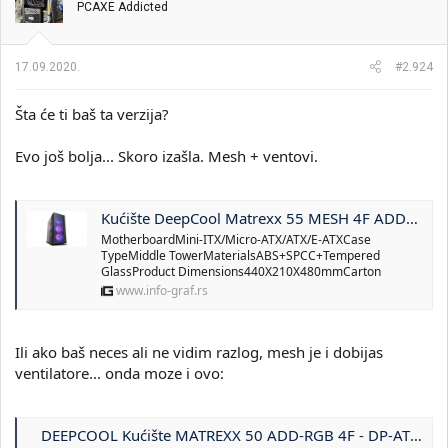
PCAXE Addicted
17.09.2020.
#2.924
Šta će ti baš ta verzija?
Evo još bolja... Skoro izašla. Mesh + ventovi.
Kućište DeepCool Matrexx 55 MESH 4F ADD-RGB - Infograf - Goti d.o.o Novi Sad
MotherboardMini-ITX/Micro-ATX/ATX/E-ATXCase
TypeMiddle TowerMaterialsABS+SPCC+Tempered
GlassProduct Dimensions440X210X480mmCarton
www.info-graf.rs
Ili ako baš neces ali ne vidim razlog, mesh je i dobijas
ventilatore... onda moze i ovo:
DEEPCOOL Kućište MATREXX 50 ADD-RGB 4F - DP-ATX-MATREXX50-AR-4F-NE | Gigatron