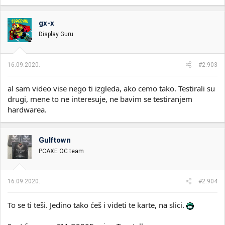
gx-x
Display Guru
16.09.2020.
#2.903
al sam video vise nego ti izgleda, ako cemo tako. Testirali su
drugi, mene to ne interesuje, ne bavim se testiranjem
hardwarea.
Gulftown
PCAXE OC team
16.09.2020.
#2.904
To se ti teši. Jedino tako ćeš i videti te karte, na slici.