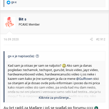
R
gx-x
e
a
g
o
Bit s
v
PCAXE Member
a
n
j
a
16.09.2020.
#2.912
:
gx-x je napisao(la):
Kad sam ja otisao jer sam se naljutio?
Ako sam ja danas
pogledao: techamok, techspot, guru3d, linuis video, jayz video,
hardwareunboxed video, hardwarecanucks video i j os neke i
kazem vam kako je (ne sumnjam ja da ce mene
@Gulftown
stici
sa citanjem al je dosao ovde polu-informisan i poceo da mi prica
kako nisam video sto sam video, pa onda kad mu dam nesto,
onda su svi oni placeni i verovace samo sebi kad testira...sta ja tu
mogu? To je njegova stvar. Necu ja njega ubediti ni u sta, niko
Kliknite za proširenje...
nece realno. to je ok. Al cu napisati sta sam "naucio" i koji sam
zakljucak izveo. U cemu je problem? Ljudi sire polu informacije (i
Au brt radiš za Mađare i još se svađaš po forumu cccc