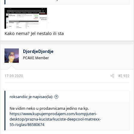
Kako nema? Jel nestalo ili sta
DjordjeDjordje
PCAXE Member
17.09.2020.
#2.922
roksandiic je napisao(la):
Ne vidim neko u prodavnicama jedino na kp.
https://www.kupujemprodajem.com/kompjuteri-
desktop/prazna-kucista/kuciste-deepcool-matrexx-
55-/oglas/86580674