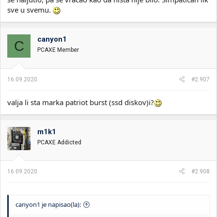
sve u svemu.
canyon1
C
PCAXE Member
16.09.2020.
#2.907
valja li sta marka patriot burst (ssd diskov)i?
m1k1
PCAXE Addicted
16.09.2020.
#2.908
canyon1 je napisao(la):