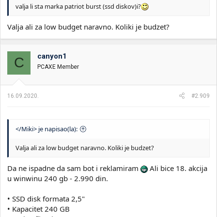
valja li sta marka patriot burst (ssd diskov)i?
Valja ali za low budget naravno. Koliki je budzet?
canyon1
C
PCAXE Member
16.09.2020.
#2.909
</Miki> je napisao(la):
Valja ali za low budget naravno. Koliki je budzet?
Da ne ispadne da sam bot i reklamiram
Ali bice 18. akcija
u winwinu 240 gb - 2.990 din.
• SSD disk formata 2,5"
• Kapacitet 240 GB