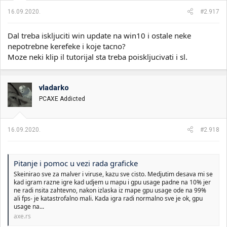
a
16.09.2020.
#2.917
:
Dal treba iskljuciti win update na win10 i ostale neke
nepotrebne kerefeke i koje tacno?
Moze neki klip il tutorijal sta treba poiskljucivati i sl.
vladarko
PCAXE Addicted
16.09.2020.
#2.918
Pitanje i pomoc u vezi rada graficke
Skeinirao sve za malver i viruse, kazu sve cisto. Medjutim desava mi se
kad igram razne igre kad udjem u mapu i gpu usage padne na 10% jer
ne radi nsita zahtevno, nakon izlaska iz mape gpu usage ode na 99%
ali fps- je katastrofalno mali. Kada igra radi normalno sve je ok, gpu
usage na...
axe.rs