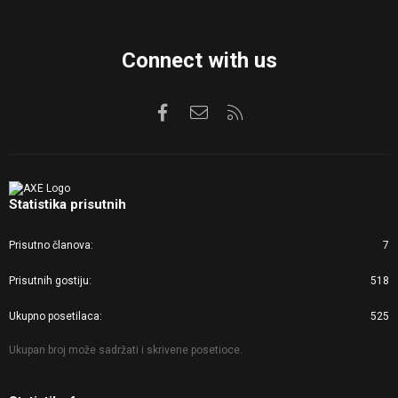
Connect with us
Facebook
Kontaktirajte nas
RSS
Statistika prisutnih
Prisutno članova
7
Prisutnih gostiju
518
Ukupno posetilaca
525
Ukupan broj može sadržati i skrivene posetioce.