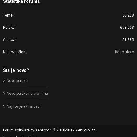
Statistika foruma
Teme
36.258
Poruka
698.003
Članovi
51.785
Najnoviji član
iwinclubpro
Šta je novo?
Nove poruke
Nove poruke na profilima
Najnovije aktivnosti
Forum software by XenForo™
© 2010-2019 XenForo Ltd.