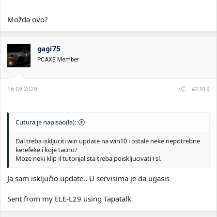
Možda ovo?
gagi75
PCAXE Member
16.09.2020.
#2.919
Cutura je napisao(la):
Dal treba iskljuciti win update na win10 i ostale neke nepotrebne
kerefeke i koje tacno?
Moze neki klip il tutorijal sta treba poiskljucivati i sl.
Ja sam isključio update.. U servisima je da ugasis
Sent from my ELE-L29 using Tapatalk