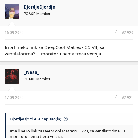
DjordjeDjordje
PCAXE Member
16.09.2020.
#2.920
Ima li neko link za DeepCool Matrexx 55 V3, sa
ventilatorima? U monitoru nema treca verzija.
_Neša_
PCAXE Member
17.09.2020.
#2.921
DjordjeDjordje je napisao(la):
Ima li neko link za DeepCool Matrexx 55 V3, sa ventilatorima? U
monitoru nema treca verzija.