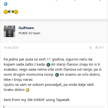
Gulftown
PCAXE OC team
16.09.2020.
#2.911
Pa jedno par puta za ovih 11 godina, sigurno neću da
kopam sada zašto I kada.
Ali stariji članovi znaju ko si ti
svakako, nego sada nema više onih članova od ranije, pa si
ovim drugim momcima noviji.
Ali znamo se vrlo dobro,
tebe i tvoju narav.
Ujutru se sam se sobom posvadjaš, pa onda dalje ideš.
Svako dobro
Sent from my SM-G980F using Tapatalk