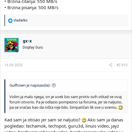
• Brzina čitanja: 550 MB/s
• Brzina pisanja: 500 MB/s
R
vladarko
e
a
g
o
gx-x
v
Display Guru
a
n
j
a
16.09.2020.
#2.910
:
Gulftown je napisao(la):
Volim ja malo njega, on je uvek bio sam protiv svih otkad se ovaj
forum otvorio. Pa je odlazio pompezno sa foruma, jer se naljutio,
pa se vraćao kao da ništa nije bilo. Simpatičan lik sve u svemu.
Kad sam ja otisao jer sam se naljutio?
Ako sam ja danas
pogledao: techamok, techspot, guru3d, linuis video, jayz
video, hardwareunboxed video, hardwarecanucks video i j