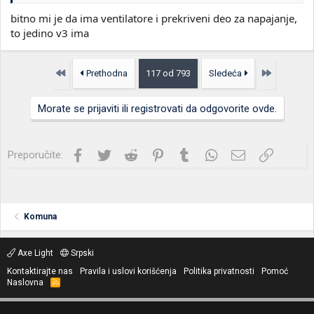
www.info-graf.rs
bitno mi je da ima ventilatore i prekriveni deo za napajanje,
to jedino v3 ima
Ili ako baš neces ali ne vidim razlog, mesh je i dobijas
ventilatore... onda moze i ovo:
Prvo
Poslednja
Prethodna
117 od 793
Sledeća
DEEPCOOL Kućište MATREXX 50 ADD-RGB 4F - DP-ATX-MATREXX50-AR-4F-NE | Gigatron
Morate se prijaviti ili registrovati da odgovorite ovde.
gigatron.rs
Facebook
Twitter
Reddit
Pinterest
Tumblr
WhatsApp
Imejl
Link
Preporučite:
Komuna
Axe Light
Srpski
Kontaktirajte nas
Pravila i uslovi korišćenja
Politika privatnosti
Pomoć
Naslovna
R
S
S