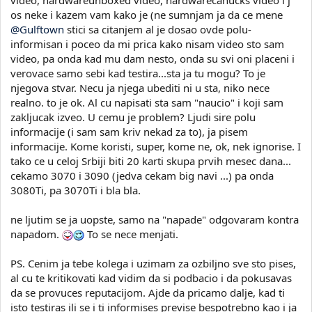
os neke i kazem vam kako je (ne sumnjam ja da ce mene
@Gulftown
stici sa citanjem al je dosao ovde polu-
informisan i poceo da mi prica kako nisam video sto sam
video, pa onda kad mu dam nesto, onda su svi oni placeni i
verovace samo sebi kad testira...sta ja tu mogu? To je
njegova stvar. Necu ja njega ubediti ni u sta, niko nece
realno. to je ok. Al cu napisati sta sam "naucio" i koji sam
zakljucak izveo. U cemu je problem? Ljudi sire polu
informacije (i sam sam kriv nekad za to), ja pisem
informacije. Kome koristi, super, kome ne, ok, nek ignorise. I
tako ce u celoj Srbiji biti 20 karti skupa prvih mesec dana...
cekamo 3070 i 3090 (jedva cekam big navi ...) pa onda
3080Ti, pa 3070Ti i bla bla.
ne ljutim se ja uopste, samo na "napade" odgovaram kontra
napadom.
To se nece menjati.
PS. Cenim ja tebe kolega i uzimam za ozbiljno sve sto pises,
al cu te kritikovati kad vidim da si podbacio i da pokusavas
da se provuces reputacijom. Ajde da pricamo dalje, kad ti
isto testiras ili se i ti informises previse bespotrebno kao i ja