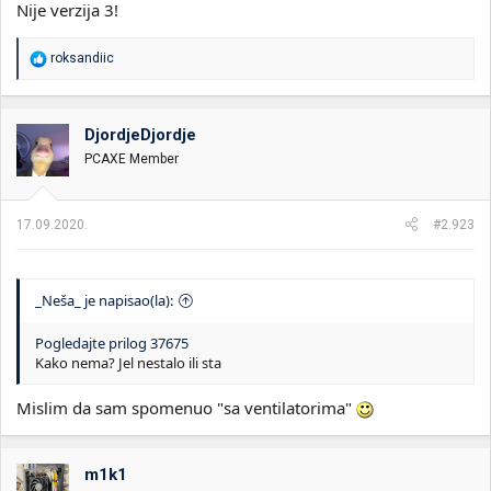
Nije verzija 3!
R
roksandiic
e
a
g
o
DjordjeDjordje
v
PCAXE Member
a
n
j
a
17.09.2020.
#2.923
:
_Neša_ je napisao(la):
Pogledajte prilog 37675
Kako nema? Jel nestalo ili sta
Mislim da sam spomenuo "sa ventilatorima"
m1k1