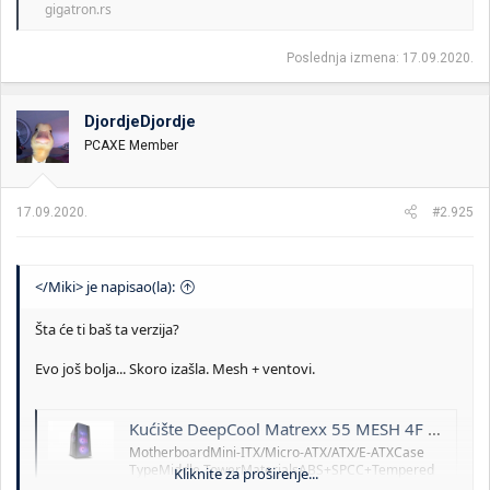
gigatron.rs
Poslednja izmena:
17.09.2020.
DjordjeDjordje
PCAXE Member
17.09.2020.
#2.925
</Miki> je napisao(la):
Šta će ti baš ta verzija?
Evo još bolja... Skoro izašla. Mesh + ventovi.
Kućište DeepCool Matrexx 55 MESH 4F ADD-RGB - Infograf - Goti d.o.o Novi Sad
MotherboardMini-ITX/Micro-ATX/ATX/E-ATXCase
TypeMiddle TowerMaterialsABS+SPCC+Tempered
Kliknite za proširenje...
GlassProduct Dimensions440X210X480mmCarton