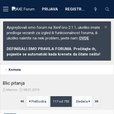
PRIJAVA
REGISTRACIJA
Apgrejdovali smo forum na XenForo 2.1.1, ukoliko imate
predloga vezanih za izgled ili funkcionalnost foruma, ili
ukoliko naletite na neki problem, javite nam
OVDE
DEFINISALI SMO PRAVILA FORUMA. Pročitajte ih,
pojaviće se automatski kada krenete da čitate nešto!
Komuna
Blic pitanja
Z
D
Marvox
08.01.2019.
a
a
č
t
Prvo
Poslednja
Prethodna
117 od 793
Sledeća
e
u
t
m
n
p