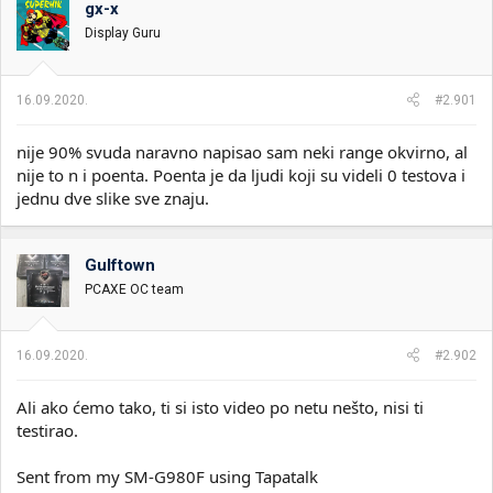
gx-x
i
o
k
k
Display Guru
t
r
e
e
m
t
16.09.2020.
#2.901
e
a
n
nije 90% svuda naravno napisao sam neki range okvirno, al
j
a
nije to n i poenta. Poenta je da ljudi koji su videli 0 testova i
jednu dve slike sve znaju.
Gulftown
PCAXE OC team
16.09.2020.
#2.902
Ali ako ćemo tako, ti si isto video po netu nešto, nisi ti
testirao.
Sent from my SM-G980F using Tapatalk