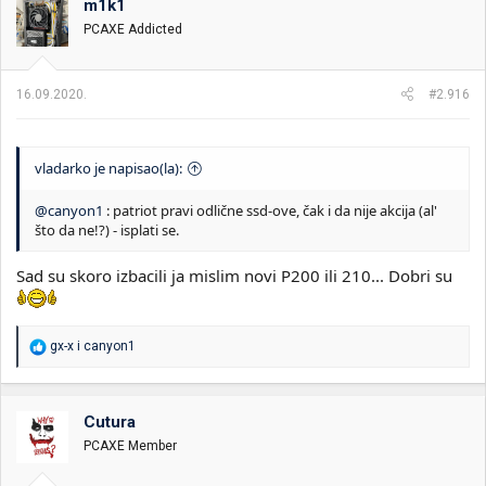
m1k1
v
PCAXE Addicted
a
n
j
a
16.09.2020.
#2.916
:
vladarko je napisao(la):
@canyon1
: patriot pravi odlične ssd-ove, čak i da nije akcija (al'
što da ne!?) - isplati se.
Sad su skoro izbacili ja mislim novi P200 ili 210... Dobri su
R
gx-x
i
canyon1
e
a
g
o
Cutura
v
PCAXE Member
a
n
j