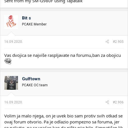
Sent from my SM-G980F using Tapatalk
Bit s
PCAXE Member
16.09.2020.
#2.905
Vas dvojica se najviše raspljavate na forumu,ban za obojicu
Gulftown
PCAXE OC team
16.09.2020.
#2.906
Volim ja malo njega, on je uvek bio sam protiv svih otkad se
ovaj forum otvorio. Pa je odlazio pompezno sa foruma, jer
se naljutio, pa se vraćao kao da ništa nije bilo. Simpatičan lik