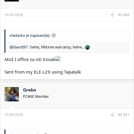
15.09.2020.
#2.860
vladarko je napisao(la):
@David97
: hehe, lifetime warranty, hehe...
Mož I office za isti trosak
Sent from my ELE-L29 using Tapatalk
Grebo
PCAXE Member
15.09.2020.
#2.861