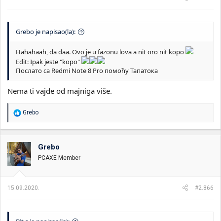
:
Grebo je napisao(la):
Hahahaah, da daa. Ovo je u fazonu lova a nit oro nit kopo
Edit: Ipak jeste "kopo"
Послато са Redmi Note 8 Pro помоћу Тапатока
Nema ti vajde od majniga više.
R
Grebo
e
a
g
o
Grebo
v
PCAXE Member
a
n
j
a
15.09.2020.
#2.866
: