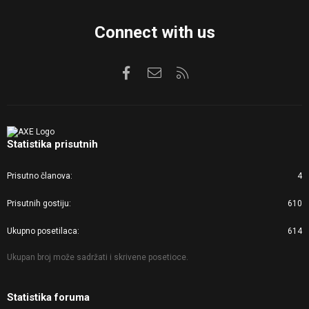
Connect with us
Facebook
Kontaktirajte nas
RSS
Statistika prisutnih
Prisutno članova
4
Prisutnih gostiju
610
Ukupno posetilaca
614
Ukupan broj može sadržati i skrivene posetioce.
Statistika foruma