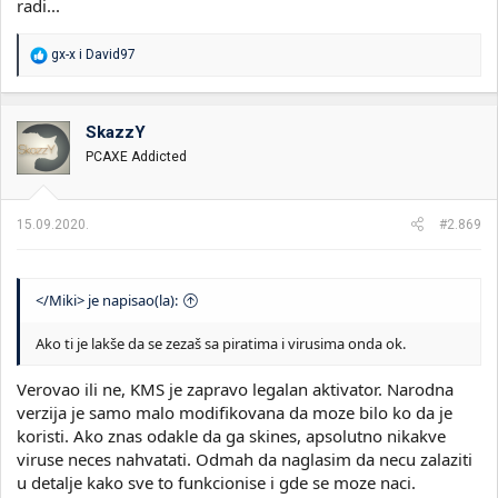
radi...
R
gx-x
i
David97
e
a
g
o
SkazzY
v
PCAXE Addicted
a
n
j
a
15.09.2020.
#2.869
:
</Miki> je napisao(la):
Ako ti je lakše da se zezaš sa piratima i virusima onda ok.
Verovao ili ne, KMS je zapravo legalan aktivator. Narodna
verzija je samo malo modifikovana da moze bilo ko da je
koristi. Ako znas odakle da ga skines, apsolutno nikakve
viruse neces nahvatati. Odmah da naglasim da necu zalaziti
u detalje kako sve to funkcionise i gde se moze naci.