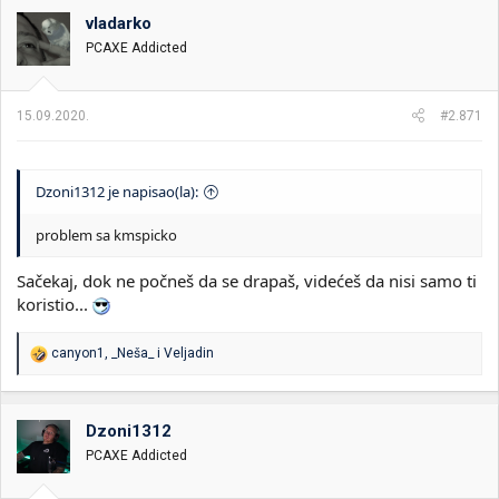
vladarko
PCAXE Addicted
15.09.2020.
#2.871
Dzoni1312 je napisao(la):
problem sa kmspicko
Sačekaj, dok ne počneš da se drapaš, videćeš da nisi samo ti
koristio...
R
canyon1
,
_Neša_
i
Veljadin
e
a
g
o
Dzoni1312
v
PCAXE Addicted
a
n
j