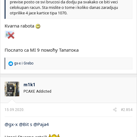
previse posto ce svi brucosi da dodju pa svakako ce biti veci
celokupan racun. Sta mislite o tome i koliko danas zaradjuju
otprilike 4 jace kartice tipa 1070.
Kvarna rabota
Послато са MI 9 помоћу Тапатока
R
gx-x
i
Grebo
e
a
g
o
m1k1
v
PCAXE Addicted
a
n
j
a
15.09.2020.
#2.854
:
@gx-x
@Bit s
@Paja4