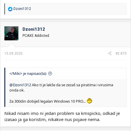
R
Dzoni1312
e
a
g
o
Dzoni1312
v
PCAXE Addicted
a
n
j
a
15.09.2020.
#2.870
:
</Miki> je napisao(la):
@Dzoni1312
Ako ti je lakše da se zezaš sa piratima i virusima
onda ok.
Za 300din dobiješ legalan Windows 10 PRO...
Nikad nisam imo ni jedan problem sa kmspicko, odkad je
izasao ja ga koristim, nikakve nus pojave nema.