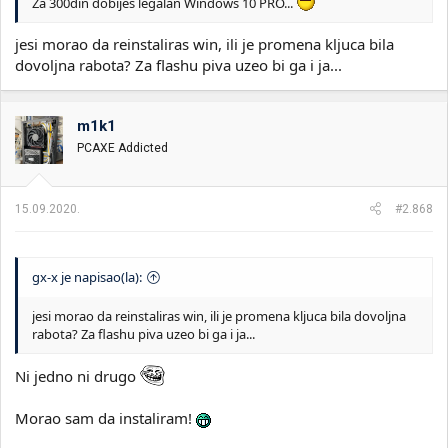
Za 300din dobiješ legalan Windows 10 PRO...
jesi morao da reinstaliras win, ili je promena kljuca bila
dovoljna rabota? Za flashu piva uzeo bi ga i ja...
m1k1
PCAXE Addicted
15.09.2020.
#2.868
gx-x je napisao(la):
jesi morao da reinstaliras win, ili je promena kljuca bila dovoljna
rabota? Za flashu piva uzeo bi ga i ja...
Ni jedno ni drugo
Morao sam da instaliram!