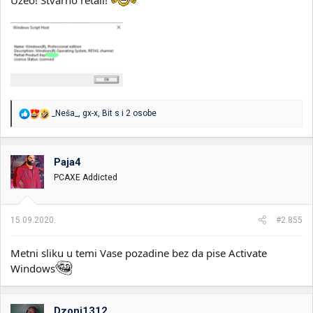
Uzeo! Stvarno retail!
R
_Neša_
,
gx-x
,
Bit s
i 2 osobe
e
a
g
o
Paja4
v
PCAXE Addicted
a
n
j
a
15.09.2020.
#2.855
:
Metni sliku u temi Vase pozadine bez da pise Activate
Windows
Dzoni1312