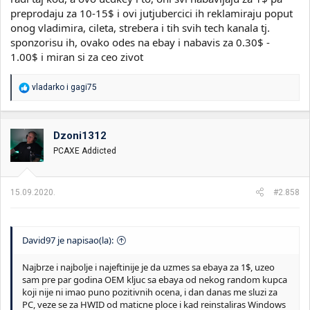
preprodaju za 10-15$ i ovi jutjubercici ih reklamiraju poput
onog vladimira, cileta, strebera i tih svih tech kanala tj.
sponzorisu ih, ovako odes na ebay i nabavis za 0.30$ -
1.00$ i miran si za ceo zivot
R
vladarko
i
gagi75
e
a
g
o
Dzoni1312
v
PCAXE Addicted
a
n
j
a
15.09.2020.
#2.858
:
David97 je napisao(la):
Najbrze i najbolje i najeftinije je da uzmes sa ebaya za 1$, uzeo
sam pre par godina OEM kljuc sa ebaya od nekog random kupca
koji nije ni imao puno pozitivnih ocena, i dan danas me sluzi za
PC, veze se za HWID od maticne ploce i kad reinstaliras Windows