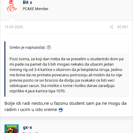
Bit s
i
o
k
k
PCAXE Member
t
r
e
e
m
t
15.09.2020.
#2.851
e
a
n
j
a
Grebo je napisao(la):
Pozz svima, za koji dan treba da se preselim u studentski dom pa
mi pade na pamet da li bih mogao nekako da ubacim jedan
mining rig od 3-4 kartice s obzirom da je besplatna struja. Jedino
me brine da ne primete povecanu potrosnju ali mislim da to nije
previse posto ce svi brucosi da dodju pa svakako ce biti veci
celokupan racun. Sta mislite o tome i koliko danas zaradjuju
otprilike 4 jace kartice tipa 1070.
Bolje idi radi nesto,ne u fazonu student sam pa ne mogu da
radim i ucim u isto vreme
gx-x