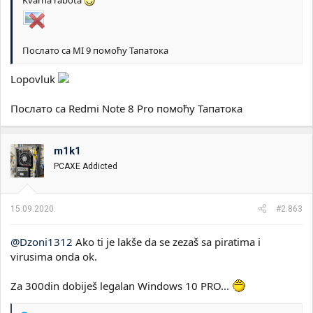
Kvarna rabota
Послато са MI 9 помоћу Тапатока
Lopovluk
Послато са Redmi Note 8 Pro помоћу Тапатока
m1k1
PCAXE Addicted
15.09.2020.
#2.863
@Dzoni1312
Ako ti je lakše da se zezaš sa piratima i
virusima onda ok.
Za 300din dobiješ legalan Windows 10 PRO...