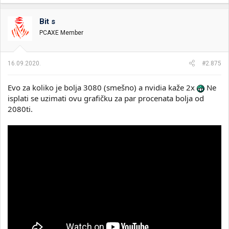
a
g
o
Bit s
v
PCAXE Member
a
n
j
a
16.09.2020.
#2.875
:
Evo za koliko je bolja 3080 (smešno) a nvidia kaže 2x
Ne
isplati se uzimati ovu grafičku za par procenata bolja od
2080ti.