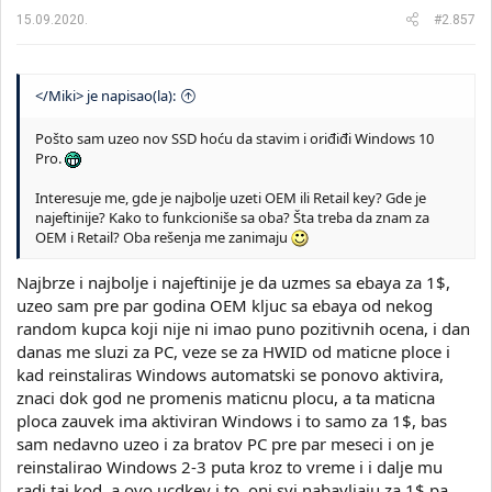
15.09.2020.
#2.857
</Miki> je napisao(la):
Pošto sam uzeo nov SSD hoću da stavim i oriđiđi Windows 10
Pro.
Interesuje me, gde je najbolje uzeti OEM ili Retail key? Gde je
najeftinije? Kako to funkcioniše sa oba? Šta treba da znam za
OEM i Retail? Oba rešenja me zanimaju
Najbrze i najbolje i najeftinije je da uzmes sa ebaya za 1$,
uzeo sam pre par godina OEM kljuc sa ebaya od nekog
random kupca koji nije ni imao puno pozitivnih ocena, i dan
danas me sluzi za PC, veze se za HWID od maticne ploce i
kad reinstaliras Windows automatski se ponovo aktivira,
znaci dok god ne promenis maticnu plocu, a ta maticna
ploca zauvek ima aktiviran Windows i to samo za 1$, bas
sam nedavno uzeo i za bratov PC pre par meseci i on je
reinstalirao Windows 2-3 puta kroz to vreme i i dalje mu
radi taj kod, a ovo ucdkey i to, oni svi nabavljaju za 1$ pa