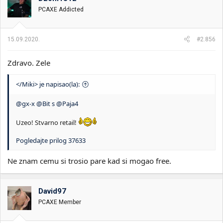
PCAXE Addicted
15.09.2020.
#2.856
Zdravo. Zele
</Miki> je napisao(la):
@gx-x
@Bit s
@Paja4
Uzeo! Stvarno retail!
Pogledajte prilog 37633
Ne znam cemu si trosio pare kad si mogao free.
David97
PCAXE Member