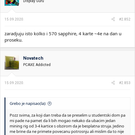
Display Guru
15.09.2020.
#2.852
zaradjuju isto kolko i 570 sapphire, 4 karte ~4e na dan u
proseku.
Novatech
PCAXE Addicted
15.09.2020.
#2.853
Grebo je napisao(la):
Pozz svima, za koji dan treba da se preselim u studentski dom pa
mi pade na pamet da li bih mogao nekako da ubacim jedan
mining rig od 3-4 kartice s obzirom da je besplatna struja. Jedino
me brine da ne primete povecanu potrosnju ali mislim da to nije