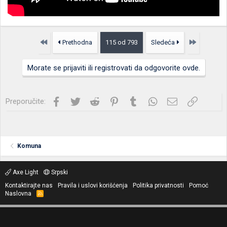
Prvo
Poslednja
Prethodna
115 od 793
Sledeća
Morate se prijaviti ili registrovati da odgovorite ovde.
Facebook
Twitter
Reddit
Pinterest
Tumblr
WhatsApp
Imejl
Link
Preporučite:
Komuna
Axe Light
Srpski
Kontaktirajte nas
Pravila i uslovi korišćenja
Politika privatnosti
Pomoć
Naslovna
R
S
S