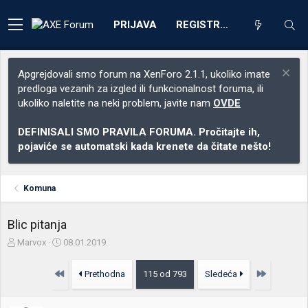
PRIJAVA
REGISTRACIJA
Apgrejdovali smo forum na XenForo 2.1.1, ukoliko imate
predloga vezanih za izgled ili funkcionalnost foruma, ili
ukoliko naletite na neki problem, javite nam
OVDE
DEFINISALI SMO PRAVILA FORUMA. Pročitajte ih,
pojaviće se automatski kada krenete da čitate nešto!
Komuna
Blic pitanja
Z
D
Marvox
08.01.2019.
a
a
č
t
Prvo
Poslednja
Prethodna
115 od 793
Sledeća
e
u
t
m
n
p