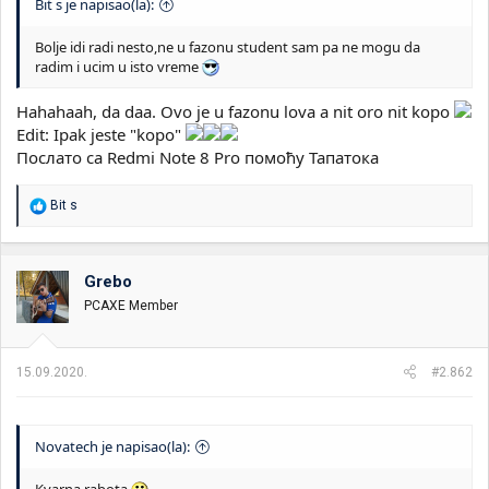
Bit s je napisao(la):
Bolje idi radi nesto,ne u fazonu student sam pa ne mogu da
radim i ucim u isto vreme
Hahahaah, da daa. Ovo je u fazonu lova a nit oro nit kopo
Edit: Ipak jeste "kopo"
Послато са Redmi Note 8 Pro помоћу Тапатока
R
Bit s
e
a
g
o
Grebo
v
PCAXE Member
a
n
j
a
15.09.2020.
#2.862
:
Novatech je napisao(la):