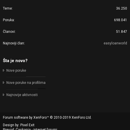
Teme
36.250
Poruka
698.041
Članovi
51.847
Najnoviji član
easyloanworld
Šta je novo?
Nove poruke
Nove poruke na profilima
Najnovije aktivnosti
Forum software by XenForo™
© 2010-2019 XenForo Ltd.
Design by:
Pixel Exit
Prevod: Ćaskanja - internet forumi