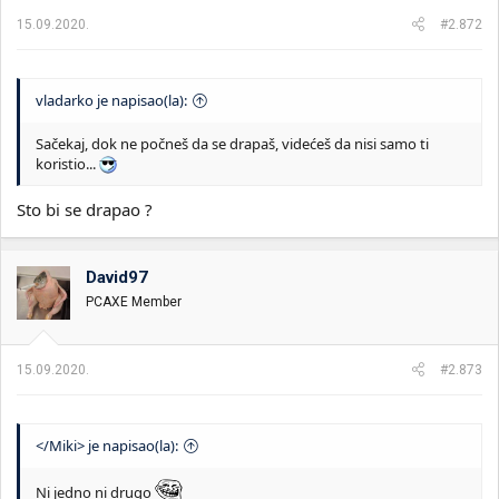
a
15.09.2020.
#2.872
:
vladarko je napisao(la):
Sačekaj, dok ne počneš da se drapaš, videćeš da nisi samo ti
koristio...
Sto bi se drapao ?
David97
PCAXE Member
15.09.2020.
#2.873
</Miki> je napisao(la):
Ni jedno ni drugo