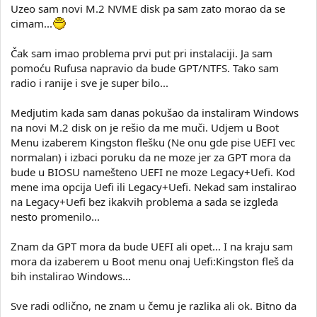
Uzeo sam novi M.2 NVME disk pa sam zato morao da se
cimam...
Čak sam imao problema prvi put pri instalaciji. Ja sam
pomoću Rufusa napravio da bude GPT/NTFS. Tako sam
radio i ranije i sve je super bilo...
Medjutim kada sam danas pokušao da instaliram Windows
na novi M.2 disk on je rešio da me muči. Udjem u Boot
Menu izaberem Kingston flešku (Ne onu gde pise UEFI vec
normalan) i izbaci poruku da ne moze jer za GPT mora da
bude u BIOSU namešteno UEFI ne moze Legacy+Uefi. Kod
mene ima opcija Uefi ili Legacy+Uefi. Nekad sam instalirao
na Legacy+Uefi bez ikakvih problema a sada se izgleda
nesto promenilo...
Znam da GPT mora da bude UEFI ali opet... I na kraju sam
mora da izaberem u Boot menu onaj Uefi:Kingston fleš da
bih instalirao Windows...
Sve radi odlično, ne znam u čemu je razlika ali ok. Bitno da