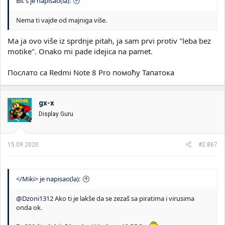
Bit s je napisao(la):
Nema ti vajde od majniga više.
Ma ja ovo više iz sprdnje pitah, ja sam prvi protiv "leba bez
motike". Onako mi pade idejica na pamet.
Послато са Redmi Note 8 Pro помоћу Тапатока
gx-x
Display Guru
15.09.2020.
#2.867
</Miki> je napisao(la):
@Dzoni1312
Ako ti je lakše da se zezaš sa piratima i virusima
onda ok.