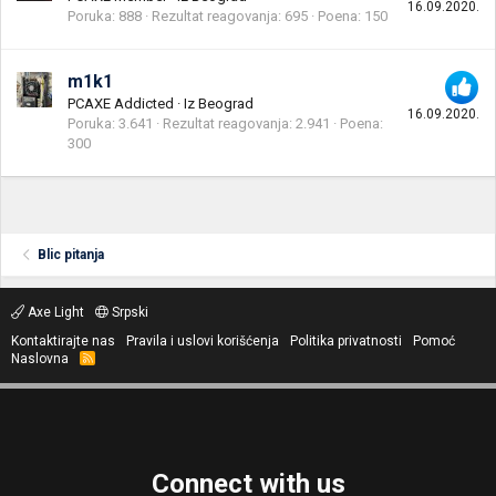
16.09.2020.
Poruka
888
Rezultat reagovanja
695
Poena
150
m1k1
PCAXE Addicted
·
Iz
Beograd
16.09.2020.
Poruka
3.641
Rezultat reagovanja
2.941
Poena
300
Blic pitanja
Axe Light
Srpski
Kontaktirajte nas
Pravila i uslovi korišćenja
Politika privatnosti
Pomoć
Naslovna
R
S
S
Connect with us