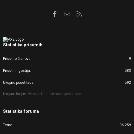
Facebook
Kontaktirajte nas
RSS
Statistika prisutnih
Prisutno članova
9
Prisutnih gostiju
583
Ukupno posetilaca
592
Ukupan broj može sadržati i skrivene posetioce.
Statistika foruma
Teme
36.259