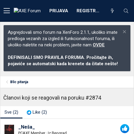
PRIJAVA
REGISTRACIJA
Apgrejdovali smo forum na XenForo 2.1.1, ukoliko imate
predloga vezanih za izgled ili funkcionalnost foruma, ili
ukoliko naletite na neki problem, javite nam
OVDE
DEFINISALI SMO PRAVILA FORUMA. Pročitajte ih,
pojaviće se automatski kada krenete da čitate nešto!
Blic pitanja
Članovi koji se reagovali na poruku #2874
Sve
(2)
Like
(2)
_Neša_
PCAXE Member
·
Iz
Beograd