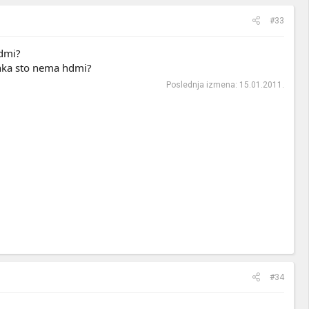
#33
hdmi?
linka sto nema hdmi?
Poslednja izmena:
15.01.2011.
#34