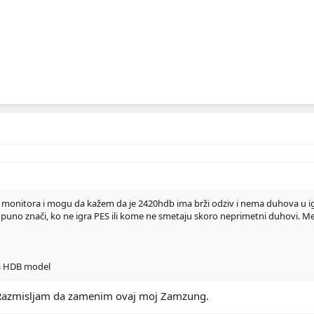
u monitora i mogu da kažem da je 2420hdb ima brži odziv i nema duhova u ig
uno znači, ko ne igra PES ili kome ne smetaju skoro neprimetni duhovi. Mene
za HDB model
 Razmisljam da zamenim ovaj moj Zamzung.