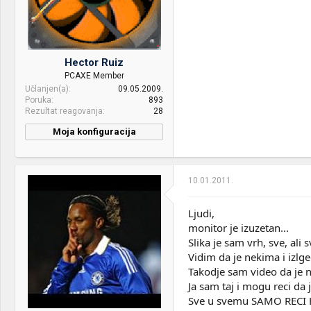
Hector Ruiz
PCAXE Member
Učlanjen(a)
09.05.2009.
Poruka
893
Rezultat reagovanja
28
Moja konfiguracija
CPU & cooler:
Intel i5 4670K@ Megahalem
Motherboard:
ASUS Maximus VI Hero
10.01.2011.
RAM:
Corsair Vengeance® —
16GB Quad Channel DDR3
Ljudi,
Memory Kit
monitor je izuzetan...
Slika je sam vrh, sve, ali
VGA & cooler:
Intel HD4600
Vidim da je nekima i izlg
Display:
Samsung P2470H
Takodje sam video da je n
Ja sam taj i mogu reci d
HDD:
Crucial MX100 256GB + WD
Sve u svemu SAMO RECI H
1001 FALS