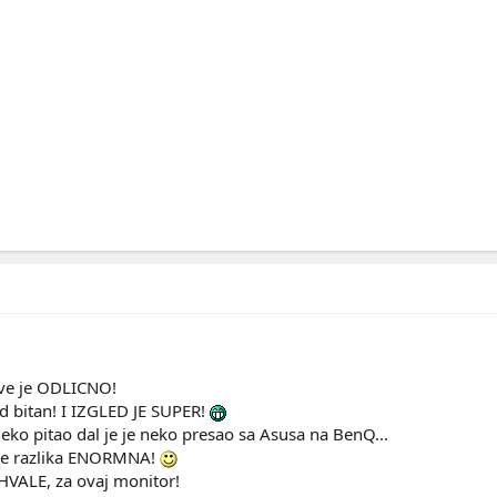
 sve je ODLICNO!
ed bitan! I IZGLED JE SUPER!
eko pitao dal je je neko presao sa Asusa na BenQ...
a je razlika ENORMNA!
VALE, za ovaj monitor!