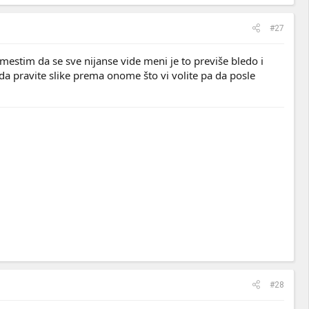
#27
mestim da se sve nijanse vide meni je to previše bledo i
e da pravite slike prema onome što vi volite pa da posle
#28