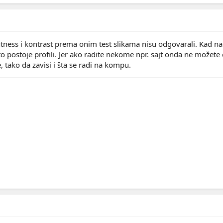
tness i kontrast prema onim test slikama nisu odgovarali. Kad na
 što postoje profili. Jer ako radite nekome npr. sajt onda ne možet
 tako da zavisi i šta se radi na kompu.