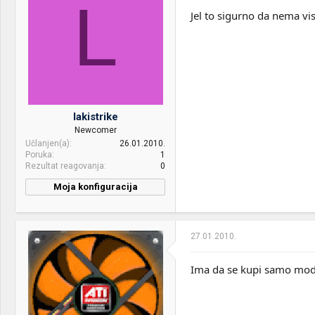
L
OS & Browser:
Windows 8.1 64bit
Jel to sigurno da nema vi
lakistrike
Newcomer
Učlanjen(a)
26.01.2010.
Poruka
1
Rezultat reagovanja
0
Moja konfiguracija
27.01.2010.
Ima da se kupi samo mod