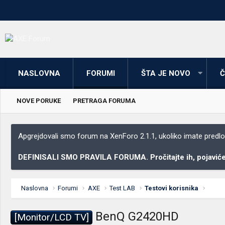
NASLOVNA
FORUMI
ŠTA JE NOVO
Č
NOVE PORUKE
PRETRAGA FORUMA
Apgrejdovali smo forum na XenForo 2.1.1, ukoliko imate predloga
DEFINISALI SMO PRAVILA FORUMA. Pročitajte ih, pojaviće 
Naslovna
Forumi
AXE
Test LAB
Testovi korisnika
BenQ G2420HD
[Monitor/LCD TV]