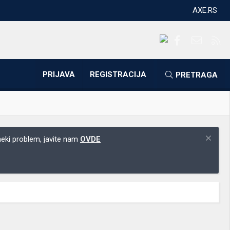
AXE.RS
Facebook
Kontakti
RS
PRIJAVA
REGISTRACIJA
PRETRAGA
 neki problem, javite nam
OVDE