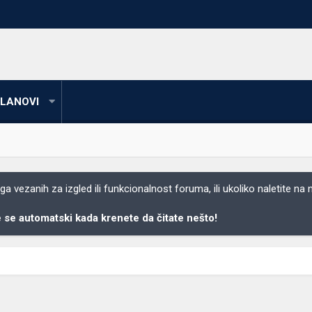
LANOVI
 vezanih za izgled ili funkcionalnost foruma, ili ukoliko naletite na
se automatski kada krenete da čitate nešto!