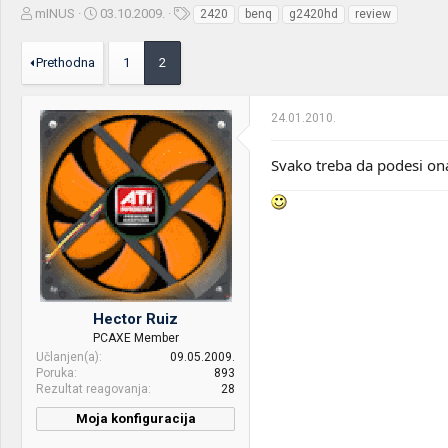
Z
D
O
mINUS
03.10.2009.
2420
benq
g2420hd
review
a
a
z
č
t
n
Prethodna
1
2
e
u
a
t
m
k
n
p
e
24.01.2010.
i
o
k
k
t
r
Svako treba da podesi on
e
e
m
t
e
a
n
j
a
Hector Ruiz
PCAXE Member
Učlanjen(a)
09.05.2009.
Poruka
893
Rezultat reagovanja
28
Moja konfiguracija
CPU & cooler:
Intel i5 4670K@ Megahalem