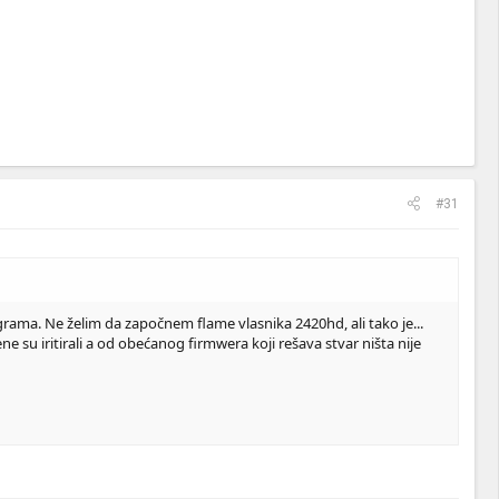
#31
rama. Ne želim da započnem flame vlasnika 2420hd, ali tako je...
 su iritirali a od obećanog firmwera koji rešava stvar ništa nije