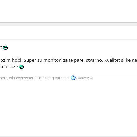
st
zim hdbl. Super su monitori za te pare, stvarno. Kvalitet slike
da te laže
there, win everywhere! I'm taking care of it
Progres 2,9%