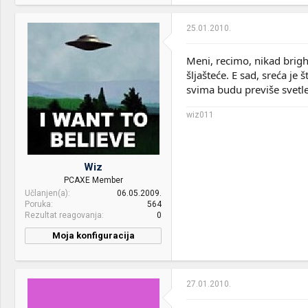
Motherboard:
ASUS Maximus VI Hero
25.01.2010.
RAM:
Corsair Vengeance® —
16GB Quad Channel DDR3
Meni, recimo, nikad brigh
Memory Kit
šljašteće. E sad, sreća je
svima budu previše svetle,
VGA & cooler:
Intel HD4600
Display:
Samsung P2470H
wiz011
HDD:
Crucial MX100 256GB + WD
1001 FALS
Wiz
Sound:
microlab Solo6C
PCAXE Member
Učlanjen(a)
06.05.2009.
Case:
Corsair 800D
Poruka
564
Rezultat reagovanja
0
PSU:
Seasonic X-850 SS-850KM
Moja konfiguracija
Mice &
Razer DeathAdder Left-
keyboard:
Hand Edition & OCZ
ILLUMIATI
27.01.2010.
Internet:
Kablovska