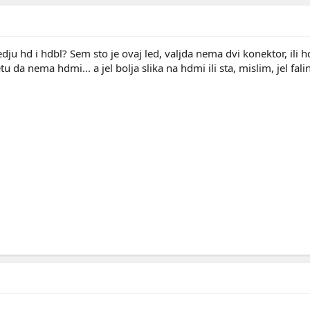
medju hd i hdbl? Sem sto je ovaj led, valjda nema dvi konektor, ili 
u da nema hdmi... a jel bolja slika na hdmi ili sta, mislim, jel fa