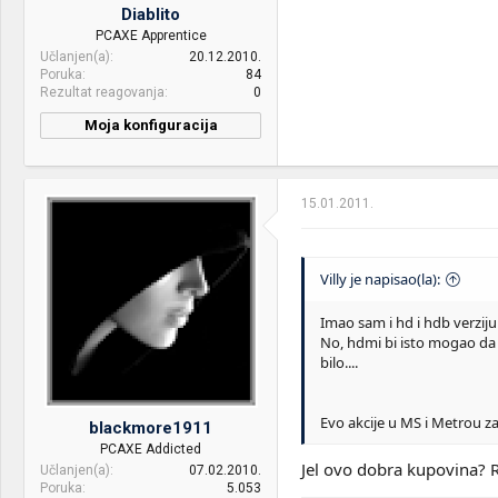
Diablito
Sound:
microlab Solo6C
PCAXE Apprentice
Učlanjen(a)
20.12.2010.
Case:
Corsair 800D
Poruka
84
Rezultat reagovanja
0
PSU:
Seasonic X-850 SS-850KM
Moja konfiguracija
Mice &
Razer DeathAdder Left-
Internet:
25mb
keyboard:
Hand Edition & OCZ
ILLUMIATI
OS & Browser:
Windows 8.1
15.01.2011.
Internet:
Kablovska
OS & Browser:
Windows 8.1 64bit
Villy je napisao(la):
Imao sam i hd i hdb verzij
No, hdmi bi isto mogao da p
bilo....
Evo akcije u MS i Metrou 
blackmore1911
PCAXE Addicted
Jel ovo dobra kupovina?
Učlanjen(a)
07.02.2010.
Poruka
5.053