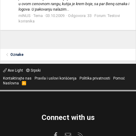
u ovom cenovnom rangu, kutija je krem boje, sa par Benq oznaka i
logova. U pakovanju nalazim...
mINUS
Tema
03.10.2009.
Odgovora: 33
Forum:
Testovi
korisnika
Oznake
Axe Light
Srpski
Kontaktirajte nas
Pravila i uslovi korišćenja
Politika privatnosti
Pomoć
Naslovna
R
S
S
Connect with us
Facebook
Kontaktirajte nas
RSS