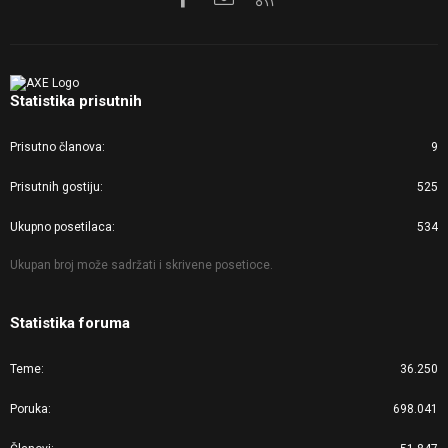
Statistika prisutnih
Prisutno članova
9
Prisutnih gostiju
525
Ukupno posetilaca
534
Ukupan broj može sadržati i skrivene posetioce.
Statistika foruma
Teme
36.250
Poruka
698.041