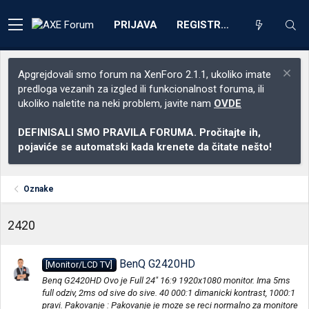
PRIJAVA
REGISTRACIJA
Apgrejdovali smo forum na XenForo 2.1.1, ukoliko imate
predloga vezanih za izgled ili funkcionalnost foruma, ili
ukoliko naletite na neki problem, javite nam
OVDE
DEFINISALI SMO PRAVILA FORUMA. Pročitajte ih,
pojaviće se automatski kada krenete da čitate nešto!
Oznake
2420
BenQ G2420HD
[Monitor/LCD TV]
Benq G2420HD Ovo je Full 24" 16:9 1920x1080 monitor. Ima 5ms
full odziv, 2ms od sive do sive. 40 000:1 dimanicki kontrast, 1000:1
pravi. Pakovanje : Pakovanje je moze se reci normalno za monitore