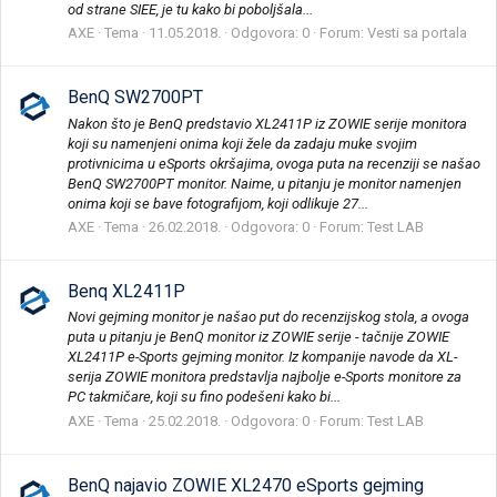
od strane SIEE, je tu kako bi poboljšala...
AXE
Tema
11.05.2018.
Odgovora: 0
Forum:
Vesti sa portala
BenQ SW2700PT
Nakon što je BenQ predstavio XL2411P iz ZOWIE serije monitora
koji su namenjeni onima koji žele da zadaju muke svojim
protivnicima u eSports okršajima, ovoga puta na recenziji se našao
BenQ SW2700PT monitor. Naime, u pitanju je monitor namenjen
onima koji se bave fotografijom, koji odlikuje 27...
AXE
Tema
26.02.2018.
Odgovora: 0
Forum:
Test LAB
Benq XL2411P
Novi gejming monitor je našao put do recenzijskog stola, a ovoga
puta u pitanju je BenQ monitor iz ZOWIE serije - tačnije ZOWIE
XL2411P e-Sports gejming monitor. Iz kompanije navode da XL-
serija ZOWIE monitora predstavlja najbolje e-Sports monitore za
PC takmičare, koji su fino podešeni kako bi...
AXE
Tema
25.02.2018.
Odgovora: 0
Forum:
Test LAB
BenQ najavio ZOWIE XL2470 eSports gejming