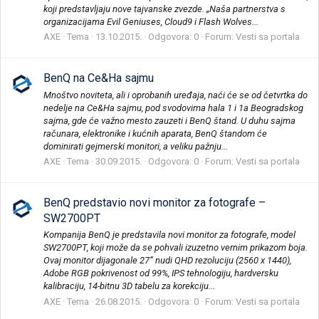
koji predstavljaju nove tajvanske zvezde. „Naša partnerstva s
organizacijama Evil Geniuses, Cloud9 i Flash Wolves...
AXE
Tema
13.10.2015.
Odgovora: 0
Forum:
Vesti sa portala
BenQ na Ce&Ha sajmu
Mnoštvo noviteta, ali i oprobanih uređaja, naći će se od četvrtka do
nedelje na Ce&Ha sajmu, pod svodovima hala 1 i 1a Beogradskog
sajma, gde će važno mesto zauzeti i BenQ štand. U duhu sajma
računara, elektronike i kućnih aparata, BenQ štandom će
dominirati gejmerski monitori, a veliku pažnju...
AXE
Tema
30.09.2015.
Odgovora: 0
Forum:
Vesti sa portala
BenQ predstavio novi monitor za fotografe –
SW2700PT
Kompanija BenQ je predstavila novi monitor za fotografe, model
SW2700PT, koji može da se pohvali izuzetno vernim prikazom boja.
Ovaj monitor dijagonale 27” nudi QHD rezoluciju (2560 x 1440),
Adobe RGB pokrivenost od 99%, IPS tehnologiju, hardversku
kalibraciju, 14-bitnu 3D tabelu za korekciju...
AXE
Tema
26.08.2015.
Odgovora: 0
Forum:
Vesti sa portala