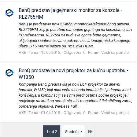
BenQ predstavlja gejmerski monitor za konzole -
RL2755HM
BenQ je predstavio novi 27-inčni monitor karakterističnog dizajna,
RL2755HM, koji je posebno namenjen gejmingu na konzolama, ali i
PC računarima. RL2755HM nudi sve opcije bitne gejmerima,
uključujući i sinhronizovane pokrete bez latencije, nisko kašnjenje
ulaza, GTG vreme odziva od 1ms, dva HDMI...
AXE
Tema
15.05.2015.
Odgovora: 0
Forum:
Vesti sa portala
BenQ predstavlja novi projektor za kućnu upotrebu -
W1350
Kompanija BenQ predstavila je novi DLP projektor za dnevni
boravak, W1350, koji nudi veću slobodu instalacije i jednostavnost
korišćenja, u kombinaciji sa svim prednostima bočne projekcije i
projekcije sa kratkog rastojanja, ali i mogućnosti fleksibilnog zuma,
pomeranja objektiva, Wireless Full...
AXE
Tema
01.04.2015.
Odgovora: 0
Forum:
Vesti sa portala
Poslednja
1 od 2
Sledeća