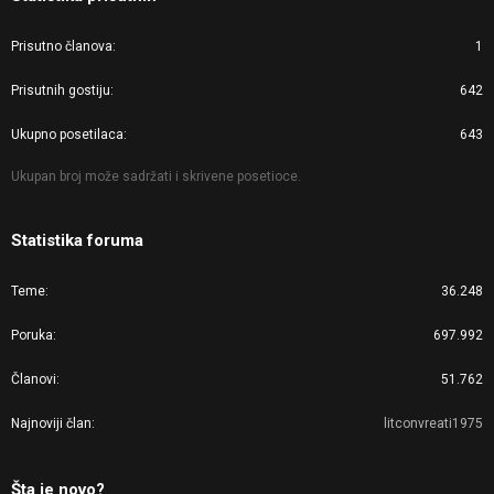
Prisutno članova
1
Prisutnih gostiju
642
Ukupno posetilaca
643
Ukupan broj može sadržati i skrivene posetioce.
Statistika foruma
Teme
36.248
Poruka
697.992
Članovi
51.762
Najnoviji član
litconvreati1975
Šta je novo?