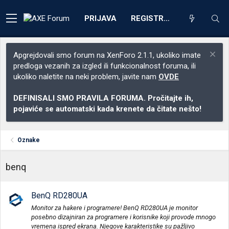
PRIJAVA
REGISTRACIJA
Apgrejdovali smo forum na XenForo 2.1.1, ukoliko imate
predloga vezanih za izgled ili funkcionalnost foruma, ili
ukoliko naletite na neki problem, javite nam
OVDE
DEFINISALI SMO PRAVILA FORUMA. Pročitajte ih,
pojaviće se automatski kada krenete da čitate nešto!
Oznake
benq
BenQ RD280UA
Monitor za hakere i programere! BenQ RD280UA je monitor
posebno dizajniran za programere i korisnike koji provode mnogo
vremena ispred ekrana. Njegove karakteristike su pažljivo