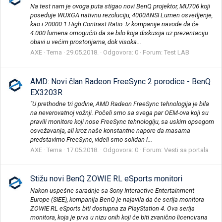
Na test nam je ovoga puta stigao novi BenQ projektor, MU706 koji
poseduje WUXGA nativnu rezoluciju, 4000ANSI Lumen osvetljenje,
kao i 20000:1 High Contrast Ratio. Iz kompanije navode da će
4.000 lumena omogućiti da se bilo koja diskusija uz prezentaciju
obavi u većim prostorijama, dok visoka...
AXE
Tema
29.05.2018.
Odgovora: 0
Forum:
Test LAB
AMD: Novi član Radeon FreeSync 2 porodice - BenQ
EX3203R
"U prethodne tri godine, AMD Radeon FreeSync tehnologija je bila
na neverovatnoj vožnji. Počeli smo sa svega par OEM-ova koji su
pravili monitore koji nose FreeSync tehnologiju, sa uskim opsegom
osvežavanja, ali kroz naše konstantne napore da masama
predstavimo FreeSync, videli smo solidan i...
AXE
Tema
17.05.2018.
Odgovora: 0
Forum:
Vesti sa portala
Stižu novi BenQ ZOWIE RL eSports monitori
Nakon uspešne saradnje sa Sony Interactive Entertainment
Europe (SIEE), kompanija BenQ je najavila da će serija monitora
ZOWIE RL eSports biti dostupna za PlayStation 4. Ova serija
monitora, koja je prva u nizu onih koji će biti zvanično licencirana