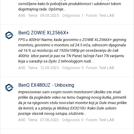
osmišljene kako bi poboljšale produktivnost i udobnost tokom
dugotrajnog rada. Opširnije...
AXE
Tema
09.05.2025.
Odgovora: 1
Forum:
Test LAB
BenQ ZOWIE XL2566X+
FPS u 400Hz! Naime, kada govorimo o ZOWIE XL2566X+ gejming
monitoru, govorimo o monitoru od 24.5 inča, odnosom dijagonala
od 16:9, uz rezoluciju od 1920x1080p pri osvežavanju do čak
400Hz. Izbor panel je pao na TN Panel, tačnije Fast TN varijantu
koja u saradnji sa DyAc 2 tehnologijom nudi...
AXE
Tema
12.03.2025.
Odgovora: 0
Forum:
Test LAB
BenQ EX480UZ - Unboxing
Impresioniran sam svojim novim monitorom! Ukoliko ste imali
prilike da pogledate video na temu Gaginog novog kutka, primetili
da je na njegovom stolu novi-stari monitor koji je Dule imao prilike
da koristi, a u pitanju je Mobiuz EX3210U. Kako Dule uskoro
postaje vlasnik novog setupa, složićete...
AXE
Tema
07.06.2023.
Odgovora: 0
Forum:
Test LAB