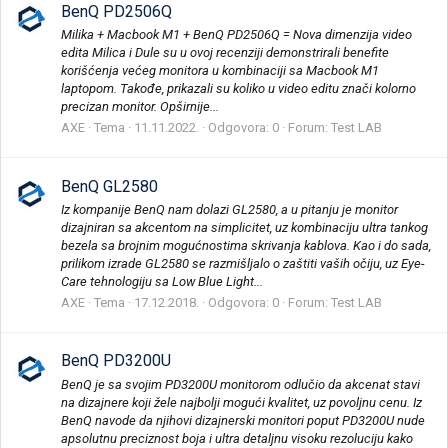
BenQ PD2506Q
Milika + Macbook M1 + BenQ PD2506Q = Nova dimenzija video
edita Milica i Dule su u ovoj recenziji demonstrirali benefite
korišćenja većeg monitora u kombinaciji sa Macbook M1
laptopom. Takođe, prikazali su koliko u video editu znači kolorno
precizan monitor. Opširnije...
AXE
Tema
11.11.2022.
Odgovora: 0
Forum:
Test LAB
BenQ GL2580
Iz kompanije BenQ nam dolazi GL2580, a u pitanju je monitor
dizajniran sa akcentom na simplicitet, uz kombinaciju ultra tankog
bezela sa brojnim mogućnostima skrivanja kablova. Kao i do sada,
prilikom izrade GL2580 se razmišljalo o zaštiti vaših očiju, uz Eye-
Care tehnologiju sa Low Blue Light...
AXE
Tema
17.12.2018.
Odgovora: 0
Forum:
Test LAB
BenQ PD3200U
BenQ je sa svojim PD3200U monitorom odlučio da akcenat stavi
na dizajnere koji žele najbolji mogući kvalitet, uz povoljnu cenu. Iz
BenQ navode da njihovi dizajnerski monitori poput PD3200U nude
apsolutnu preciznost boja i ultra detaljnu visoku rezoluciju kako