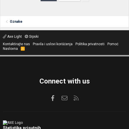
Oznake
Axe Light
Srpski
Kontaktirajte nas
Pravila i uslovi korišćenja
Politika privatnosti
Pomoć
Naslovna
R
S
S
Connect with us
Facebook
Kontaktirajte nas
RSS
Statistika prisutnih