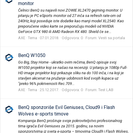
monitor
Čelnici BenQ su najavili novi ZOWIE XL2470 gejming monitor. U
pitanju je PC eSports monitor od 27 inča sa refresh rate-om od
240Hz, koji poseduje iste dodatke kao manji model XL2540. Kao
preporučene video karte se preporučuju modeli od NVIDIA
GeForce GTX 980 ili AMD Radeon RX 480. Shield će se...
AXE
Tema
07.01.2018.
Odgovora: 0
Forum:
Vesti sa portala
BenQ W1050
Go Big, Stay Home - ukratko ovim rečima, BenQ opisuje svoj
W1050 projektor koji se našao na recenziji. U pitanju je 1080p Full-
HD image projektor koji prikazuje sliku na do 100 inča, i na koji je
stavljen akcenat na pružanje udobnosti kod svojih kupaca uz
"preko 96% pokrivenosti Rec.709...
AXE
Tema
25.12.2017.
Odgovora: 0
Forum:
Test LAB
BenQ sponzoriše Evil Geniuses, Cloud9 i Flash
Wolves e-sports timove
Kompanija BenQ proširuje svoje pokroviteljstvo profesionalnog
tima igrača Evil Geniuses za 2015. godinu, sa novim
sponzorstvima iz sveta e-sporta – timovima Cloud9 i Flash Wolves,