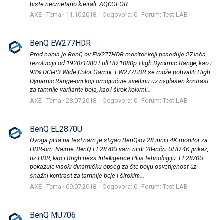
biste neometano kreirali. AQCOLOR...
AXE
Tema
11.10.2018.
Odgovora: 0
Forum:
Test LAB
BenQ EW277HDR
Pred nama je BenQ-ov EW277HDR monitor koji poseduje 27 inča,
rezoluciju od 1920x1080 Full HD 1080p, High Dynamic Range, kao i
93% DCI-P3 Wide Color Gamut. EW277HDR se može pohvaliti High
Dynamic Range-om koji omogućuje svetlinu uz naglašen kontrast
za tamnije varijante boja, kao i širok kolorni...
AXE
Tema
28.07.2018.
Odgovora: 0
Forum:
Test LAB
BenQ EL2870U
Ovoga puta na test nam je stigao BenQ-ov 28 inčni 4K monitor za
HDR-om. Naime, BenQ EL2870U vam nudi 28-inčni UHD 4K prikaz,
uz HDR, kao i Brightness Intelligence Plus tehnologiju. EL2870U
pokazuje visoki dinamičku opseg za što bolju osvetljenost uz
snažni kontrast za tamnije boje i širokim...
AXE
Tema
09.07.2018.
Odgovora: 0
Forum:
Test LAB
BenQ MU706