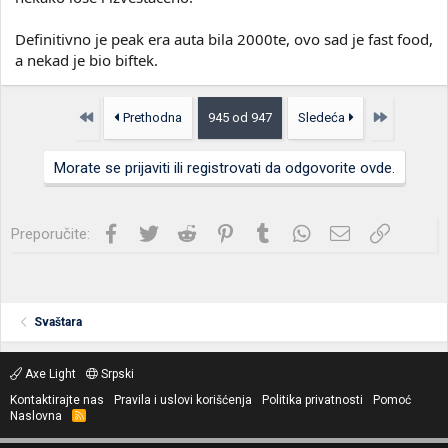
Definitivno je peak era auta bila 2000te, ovo sad je fast food,
a nekad je bio biftek.
Prvo
Poslednja
Prethodna
945 od 947
Sledeća
Morate se prijaviti ili registrovati da odgovorite ovde.
Facebook
Twitter
Reddit
Pinterest
Tumblr
WhatsApp
Imejl
Link
Preporučite:
Svaštara
Axe Light
Srpski
Kontaktirajte nas
Pravila i uslovi korišćenja
Politika privatnosti
Pomoć
Naslovna
R
S
S