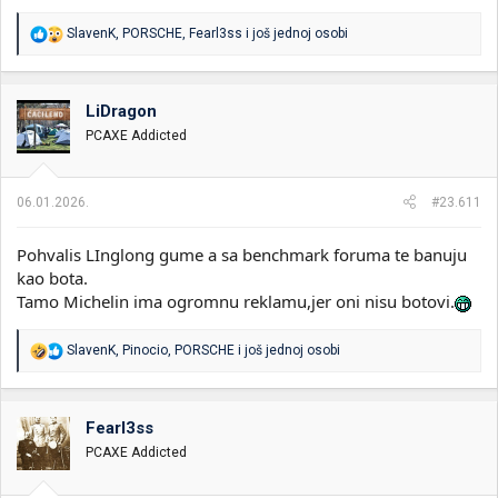
R
SlavenK
,
PORSCHE
,
Fearl3ss
i još jednoj osobi
e
a
g
o
LiDragon
v
PCAXE Addicted
a
n
j
a
06.01.2026.
#23.611
:
Pohvalis LInglong gume a sa benchmark foruma te banuju
kao bota.
Tamo Michelin ima ogromnu reklamu,jer oni nisu botovi.
R
SlavenK
,
Pinocio
,
PORSCHE
i još jednoj osobi
e
a
g
o
Fearl3ss
v
PCAXE Addicted
a
n
j