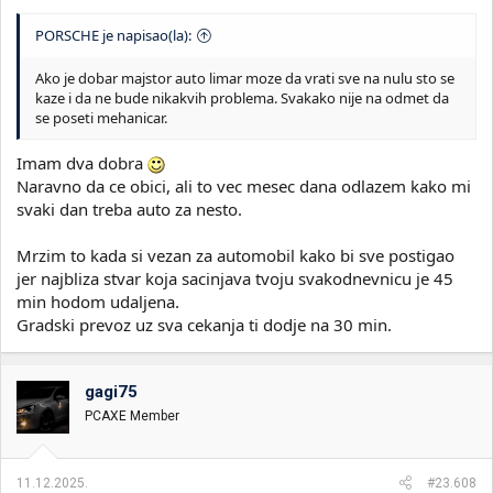
PORSCHE je napisao(la):
Ako je dobar majstor auto limar moze da vrati sve na nulu sto se
kaze i da ne bude nikakvih problema. Svakako nije na odmet da
se poseti mehanicar.
Imam dva dobra
Naravno da ce obici, ali to vec mesec dana odlazem kako mi
svaki dan treba auto za nesto.
Mrzim to kada si vezan za automobil kako bi sve postigao
jer najbliza stvar koja sacinjava tvoju svakodnevnicu je 45
min hodom udaljena.
Gradski prevoz uz sva cekanja ti dodje na 30 min.
gagi75
PCAXE Member
11.12.2025.
#23.608