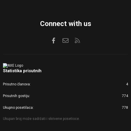
Connect with us
Facebook
Kontaktirajte nas
RSS
Statistika prisutnih
Prisutno članova
4
Prisutnih gostiju
774
Ukupno posetilaca
778
Ukupan broj može sadržati i skrivene posetioce.