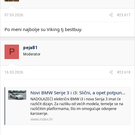
n
j
a
07.03.2026.
#23.617
:
Po meni najbolje su Viking tj bestbuy.
peja81
P
Moderator
16.03.2026.
#23.618
Novi BMW Serije 3 i i3: Slični, a opet potpuno različiti
NADOLAZEĆI električni BMW i3 i nova Serija 3 imat će
različit dizajn. Za razliku od većih modela, temelje se na
različitim platformama, što im omogućuje odvojene
karoserije.
www.index.hr