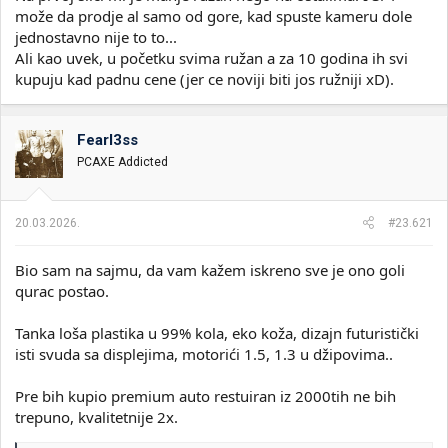
može da prodje al samo od gore, kad spuste kameru dole
jednostavno nije to to...
Ali kao uvek, u početku svima ružan a za 10 godina ih svi
kupuju kad padnu cene (jer ce noviji biti jos ružniji xD).
Fearl3ss
PCAXE Addicted
20.03.2026.
#23.621
Bio sam na sajmu, da vam kažem iskreno sve je ono goli
qurac postao.
Tanka loša plastika u 99% kola, eko koža, dizajn futuristički
isti svuda sa displejima, motorići 1.5, 1.3 u džipovima..
Pre bih kupio premium auto restuiran iz 2000tih ne bih
trepuno, kvalitetnije 2x.