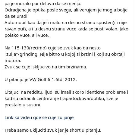
pa je moralo par delova da se menja.
Odradjena je optika posle svega, ali verujem je mogla bolje
da se uradi.
Automobil kao da je i malo na desnu stranu spusten(ili nije
ravan put), a i u desnu stranu vuce kada se pusti volan. Jako
polako vuce, ali vuce.
Na 115-130(recimo) cuje se zvuk kao da nesto
"zulja"/grinding. Nije bitno u kojoj si brzini i koji su obrtaji
motora.
Zvuk se cuje iskljucivo na tim brzinama.
U pitanju je VW Golf 6 1.6tdi 2012.
Citajuci na redditu, ljudi su imali skoro identicne probleme i
kad su odradili centriranje trapa/tockova/optiku, sve je
prestalo u sustini.
Link ka videu gde se cuje zuljanje
Treba samo ukljuciti zvuk jer je short u pitanju.