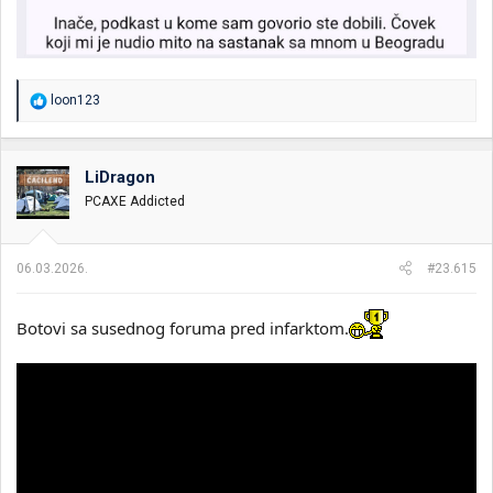
R
loon123
e
a
g
o
LiDragon
v
PCAXE Addicted
a
n
j
a
06.03.2026.
#23.615
:
Botovi sa susednog foruma pred infarktom.