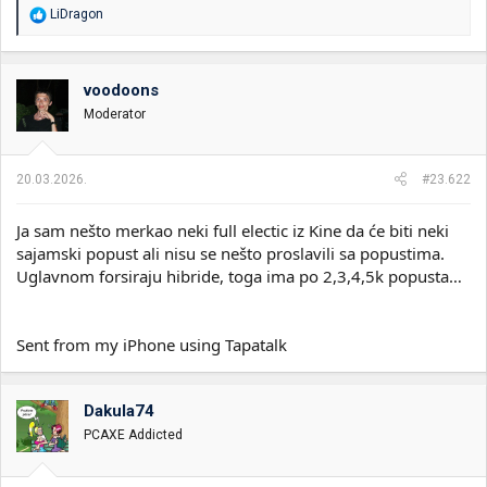
R
LiDragon
e
a
g
o
voodoons
v
Moderator
a
n
j
a
20.03.2026.
#23.622
:
Ja sam nešto merkao neki full electic iz Kine da će biti neki
sajamski popust ali nisu se nešto proslavili sa popustima.
Uglavnom forsiraju hibride, toga ima po 2,3,4,5k popusta…
Sent from my iPhone using Tapatalk
Dakula74
PCAXE Addicted