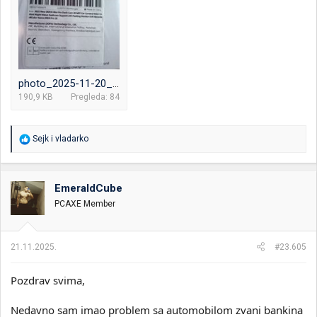
photo_2025-11-20_11-06-44.jpg
190,9 KB
Pregleda: 84
R
Sejk
i
vladarko
e
a
g
o
EmeraldCube
v
PCAXE Member
a
n
j
a
21.11.2025.
#23.605
:
Pozdrav svima,
Nedavno sam imao problem sa automobilom zvani bankina