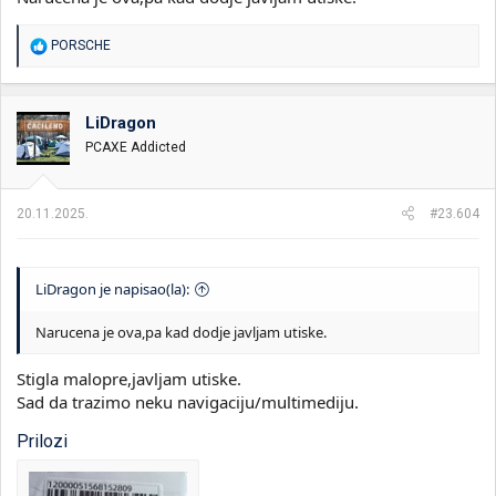
R
PORSCHE
e
a
g
o
LiDragon
v
PCAXE Addicted
a
n
j
a
20.11.2025.
#23.604
:
LiDragon je napisao(la):
Narucena je ova,pa kad dodje javljam utiske.
Stigla malopre,javljam utiske.
Sad da trazimo neku navigaciju/multimediju.
Prilozi