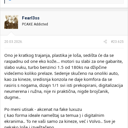
e
a
g
o
Fearl3ss
v
PCAXE Addicted
a
n
j
a
20.03.2026.
#23.625
:
Ono je kratkog trajanja, plastika je loša, sedišta će da se
raspadnu od one eko kože... motori su slabi za one gabarite,
slabo vuku, turbo benzinci 1.5 od 180ks na džipčine
videćemo koliko prelaze. Sedenje skučeno na onoliki auto,
kao za kineze, sredisnja konzola ne daje komfora da se
rasiris s nogama, dizajn 1/1 svi isti prekopirani, digitalizacija
neumerena i ružna, nije ni praktična, nigde brojčanik,
dugme..
Po meni utisak - akcenat na fake luxuzu
( kao forma ideale nameštaj sa temua ) i digitalnim
ekranima.. To ne vaši samo za kineze, već i Volvo.. Sve je
nekako loše i izveštačeno.