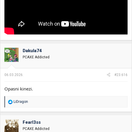
Dakula74
PCAXE Addicted
06.03.2026.
#23.616
Opasni kinezi.
R
LiDragon
e
a
g
o
Fearl3ss
v
PCAXE Addicted
a