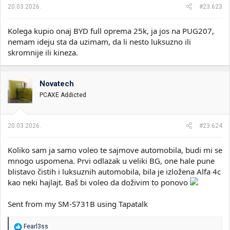
20.03.2026.
#23.623
Kolega kupio onaj BYD full oprema 25k, ja jos na PUG207,
nemam ideju sta da uzimam, da li nesto luksuzno ili
skromnije ili kineza.
Novatech
PCAXE Addicted
20.03.2026.
#23.624
Koliko sam ja samo voleo te sajmove automobila, budi mi se
mnogo uspomena. Prvi odlazak u veliki BG, one hale pune
blistavo čistih i luksuznih automobila, bila je izložena Alfa 4c
kao neki hajlajt. Baš bi voleo da doživim to ponovo
Sent from my SM-S731B using Tapatalk
R
Fearl3ss