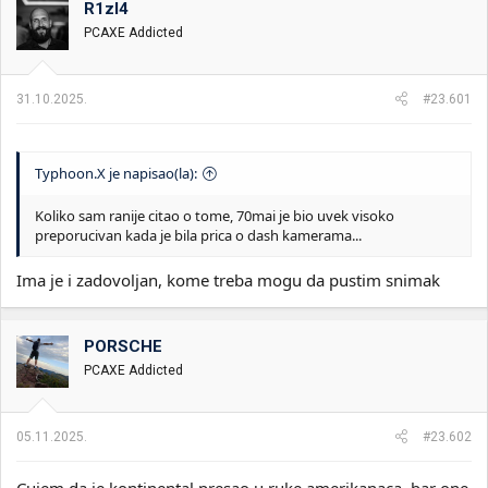
R1zl4
i
o
k
k
PCAXE Addicted
t
r
e
e
m
t
31.10.2025.
#23.601
e
a
n
j
a
Typhoon.X je napisao(la):
Koliko sam ranije citao o tome, 70mai je bio uvek visoko
preporucivan kada je bila prica o dash kamerama...
Ima je i zadovoljan, kome treba mogu da pustim snimak
PORSCHE
PCAXE Addicted
05.11.2025.
#23.602
Cujem da je kontinental presao u ruke amerikanaca, bar one