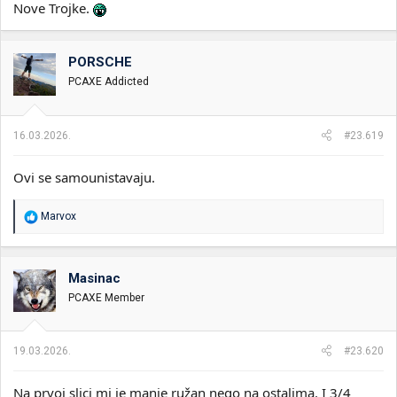
Nove Trojke.
PORSCHE
PCAXE Addicted
16.03.2026.
#23.619
Ovi se samounistavaju.
R
Marvox
e
a
g
o
Masinac
v
PCAXE Member
a
n
j
a
19.03.2026.
#23.620
:
Na prvoj slici mi je manje ružan nego na ostalima. I 3/4