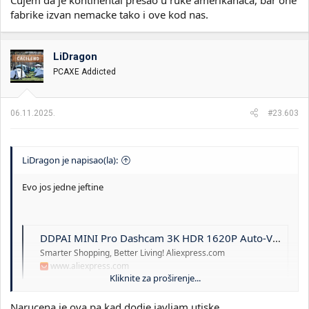
fabrike izvan nemacke tako i ove kod nas.
LiDragon
PCAXE Addicted
06.11.2025.
#23.603
LiDragon je napisao(la):
Evo jos jedne jeftine
DDPAI MINI Pro Dashcam 3K HDR 1620P Auto-Videorekorder mit WLAN, Nachtsicht, WDR, Sprachsteuerung, 24-Stunden-Parküberwachung 143 ° Sichtfeld
Smarter Shopping, Better Living! Aliexpress.com
www.aliexpress.com
Kliknite za proširenje...
Narucena je ova,pa kad dodje javljam utiske.