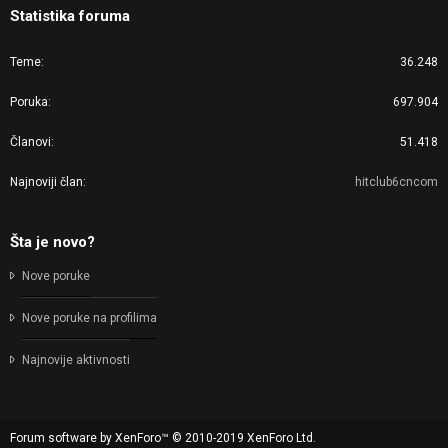
Statistika foruma
Teme
36.248
Poruka
697.904
Članovi
51.418
Najnoviji član
hitclub6cncom
Šta je novo?
Nove poruke
Nove poruke na profilima
Najnovije aktivnosti
Forum software by XenForo™
© 2010-2019 XenForo Ltd.