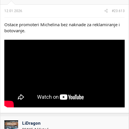
12.01.2026.
#23.613
Sent from my SM-S938B using Tapatalk
Ostace promoteri Michelina bez naknade za reklamiranje i
botovanje.
LiDragon