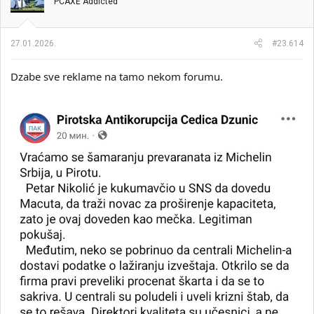
PCAXE Addicted
27.01.2026.
#23.614
Dzabe sve reklame na tamo nekom forumu.