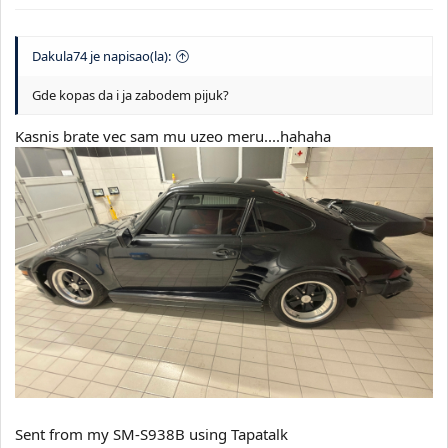
Dakula74 je napisao(la):
Gde kopas da i ja zabodem pijuk?
Kasnis brate vec sam mu uzeo meru....hahaha
Sent from my SM-S938B using Tapatalk