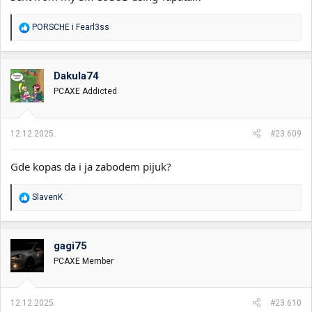
R
PORSCHE
i
Fearl3ss
e
a
g
o
Dakula74
v
PCAXE Addicted
a
n
j
a
12.12.2025.
#23.609
:
Gde kopas da i ja zabodem pijuk?
R
SlavenK
e
a
g
o
gagi75
v
PCAXE Member
a
n
j
a
12.12.2025.
#23.610
: