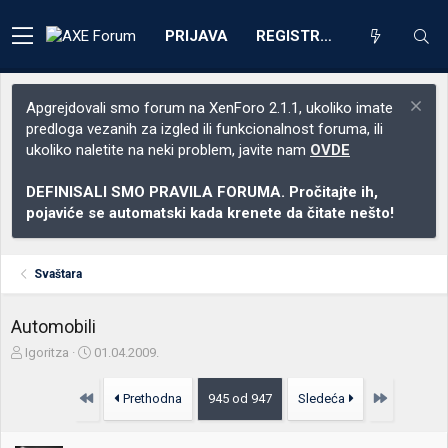
PRIJAVA
REGISTRACIJA
Apgrejdovali smo forum na XenForo 2.1.1, ukoliko imate
predloga vezanih za izgled ili funkcionalnost foruma, ili
ukoliko naletite na neki problem, javite nam
OVDE
DEFINISALI SMO PRAVILA FORUMA. Pročitajte ih,
pojaviće se automatski kada krenete da čitate nešto!
Svaštara
Automobili
Z
D
Igoritza
01.04.2009.
a
a
č
t
Prvo
Poslednja
Prethodna
945 od 947
Sledeća
e
u
t
m
n
p