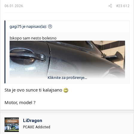
a
06.01.2026.
#23.612
:
gagi75 je napisao(la):
Iskopo sam nesto bolesno
Kliknite za proširenje...
Sta je ovo sunce ti kalajsano
Motor, model ?
LiDragon
PCAXE Addicted