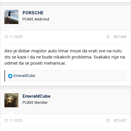
PORSCHE
PCAXE Addicted
21.11.2025.
#23.606
Ako je dobar majstor auto limar moze da vrati sve na nulu
sto se kaze i da ne bude nikakvih problema. Svakako nije na
odmet da se poseti mehanicar.
R
EmeraldCube
e
a
g
o
EmeraldCube
v
PCAXE Member
a
n
j
a
21.11.2025.
#23.607
: