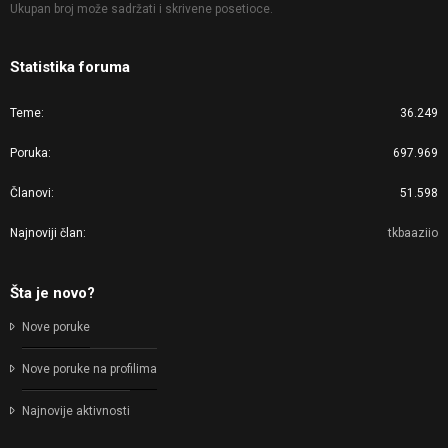
Ukupan broj može sadržati i skrivene posetioce.
Statistika foruma
Teme
36.249
Poruka
697.969
Članovi
51.598
Najnoviji član
tkbaaziio
Šta je novo?
Nove poruke
Nove poruke na profilima
Najnovije aktivnosti