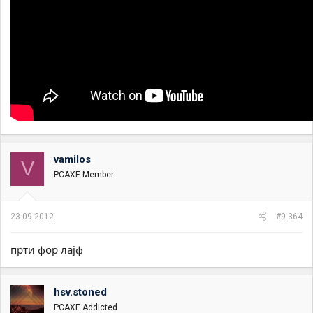
vamilos
V
PCAXE Member
23.09.2012.
#9.364
прти фор лајф
hsv.stoned
PCAXE Addicted