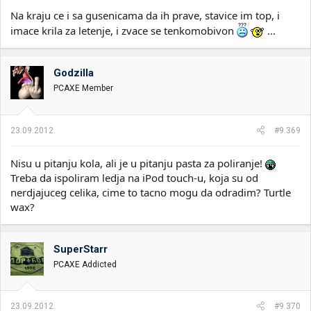
Na kraju ce i sa gusenicama da ih prave, stavice im top, i
imace krila za letenje, i zvace se tenkomobivon
...
Godzilla
PCAXE Member
23.09.2012.
#9.369
Nisu u pitanju kola, ali je u pitanju pasta za poliranje!
Treba da ispoliram ledja na iPod touch-u, koja su od
nerdjajuceg celika, cime to tacno mogu da odradim? Turtle
wax?
SuperStarr
PCAXE Addicted
23.09.2012.
#9.370