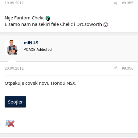
19.09.2012.
#9.355
Nije Fantom Chelic
E samo nam na sekiri fale Chelic i DrCsoworth
mINUS
PCAXE Addicted
20.09.2012.
#9.356
Otpakuje covek novu Hondu NSX.
Spojler