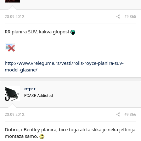
23.09.2012.
#9.365
RR planira SUV, kakva glupost
http://www.vrelegume.rs/vesti/rolls-royce-planira-suv-
model-glasine/
c-p-r
PCAXE Addicted
23.09.2012.
#9.366
Dobro, i Bentley planira, bice toga ali ta slika je neka jeftinija
montaza samo.