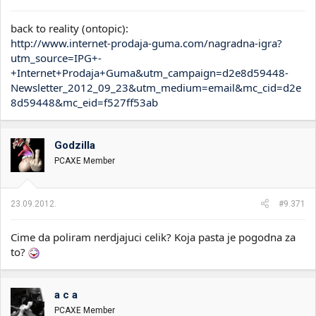
back to reality (ontopic):
http://www.internet-prodaja-guma.com/nagradna-igra?
utm_source=IPG+-
+Internet+Prodaja+Guma&utm_campaign=d2e8d59448-
Newsletter_2012_09_23&utm_medium=email&mc_cid=d2e
8d59448&mc_eid=f527ff53ab
Godzilla
PCAXE Member
23.09.2012.
#9.371
Cime da poliram nerdjajuci celik? Koja pasta je pogodna za
to?
a c a
PCAXE Member