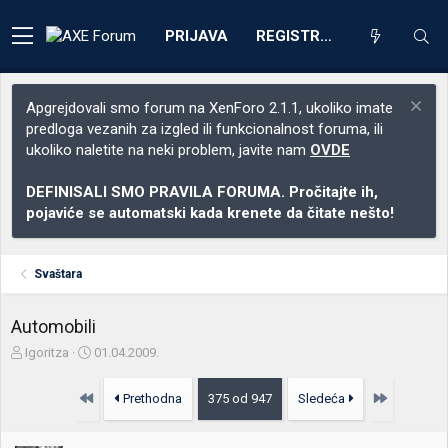
PRIJAVA
REGISTRACIJA
Apgrejdovali smo forum na XenForo 2.1.1, ukoliko imate
predloga vezanih za izgled ili funkcionalnost foruma, ili
ukoliko naletite na neki problem, javite nam
OVDE
DEFINISALI SMO PRAVILA FORUMA. Pročitajte ih,
pojaviće se automatski kada krenete da čitate nešto!
Svaštara
Automobili
Z
D
Igoritza
01.04.2009.
a
a
č
t
Prvo
Poslednja
Prethodna
375 od 947
Sledeća
e
u
t
m
n
p