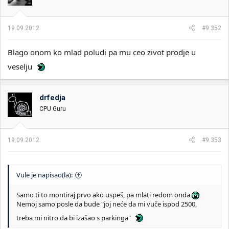
19.09.2012.
#9.352
Blago onom ko mlad poludi pa mu ceo zivot prodje u
veselju
drfedja
CPU Guru
19.09.2012.
#9.353
Vule je napisao(la):
Samo ti to montiraj prvo ako uspeš, pa mlati redom onda
Nemoj samo posle da bude "joj neće da mi vuče ispod 2500,
treba mi nitro da bi izašao s parkinga"