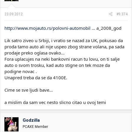
23.09.2012.
#9.374
http://www.mojauto.rs/polovni-automobil
... a_2008_god
Lik satro ziveo u Srbiji, i vratio se nazad za UK, pokusao da
proda tamo auto ali nije uspeo zbog strane volana, pa sada
prodaje preko oglasa ovako...
Fora uplacujes na neki bankovni racun tu lovu, on ti salje
auto o svom trosku, kad auto stigne on tek moze da
podigne novac .
Unapred treba da se da 4100E.
Cime se sve ljudi bave...
a mislim da sam vec nesto slicno citao u ovoj temi
Godzilla
PCAXE Member