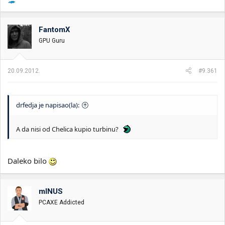
FantomX
GPU Guru
20.09.2012.
#9.361
drfedja je napisao(la):
A da nisi od Chelica kupio turbinu?
Daleko bilo
mINUS
PCAXE Addicted