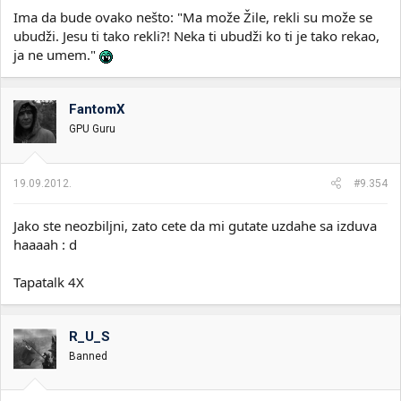
Ima da bude ovako nešto: "Ma može Žile, rekli su može se
ubudži. Jesu ti tako rekli?! Neka ti ubudži ko ti je tako rekao,
ja ne umem."
FantomX
GPU Guru
19.09.2012.
#9.354
Jako ste neozbiljni, zato cete da mi gutate uzdahe sa izduva
haaaah : d
Tapatalk 4X
R_U_S
Banned