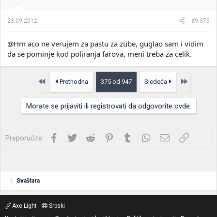
23.09.2012.
#9.375
@Hm aco ne verujem za pastu za zube, guglao sam i vidim
da se pominje kod poliranja farova, meni treba za celik.
Prvo
Poslednja
Prethodna
375 od 947
Sledeća
Morate se prijaviti ili registrovati da odgovorite ovde.
Facebook
Twitter
Reddit
Pinterest
Tumblr
WhatsApp
Imejl
Link
Preporučite:
Svaštara
Axe Light
Srpski