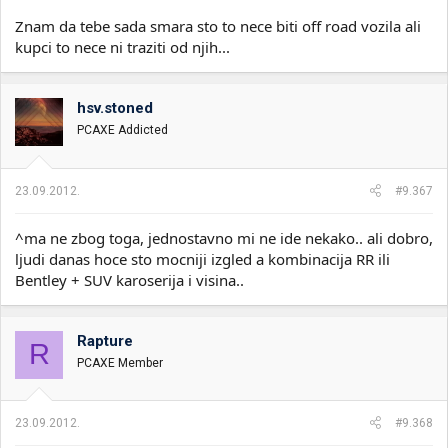
Znam da tebe sada smara sto to nece biti off road vozila ali
kupci to nece ni traziti od njih...
hsv.stoned
PCAXE Addicted
23.09.2012.
#9.367
^ma ne zbog toga, jednostavno mi ne ide nekako.. ali dobro,
ljudi danas hoce sto mocniji izgled a kombinacija RR ili
Bentley + SUV karoserija i visina..
Rapture
R
PCAXE Member
23.09.2012.
#9.368