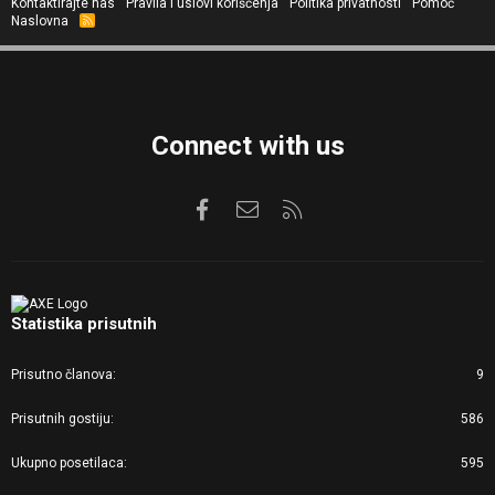
Kontaktirajte nas
Pravila i uslovi korišćenja
Politika privatnosti
Pomoć
Naslovna
R
S
S
Connect with us
Facebook
Kontaktirajte nas
RSS
Statistika prisutnih
Prisutno članova
9
Prisutnih gostiju
586
Ukupno posetilaca
595