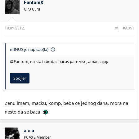
FantomX
i
o
k
k
GPU Guru
t
r
e
e
m
t
19.09.2012.
#9.351
e
a
n
j
a
mINUS je napisao(la):
@Fantom, na sta ti bratac bacas pare vise, aman :ajoj:
Spojler
Zenu imam, macku, komp, beba ce jednog dana, mora na
nesto da se baca
a c a
PCAXE Member