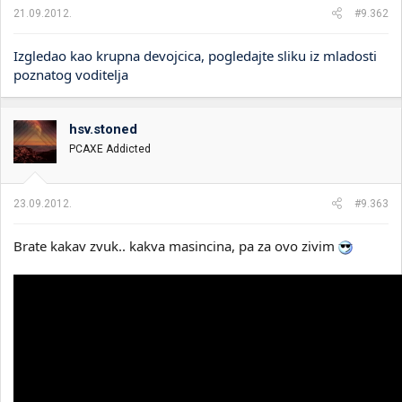
21.09.2012.
#9.362
Izgledao kao krupna devojcica, pogledajte sliku iz mladosti
poznatog voditelja
hsv.stoned
PCAXE Addicted
23.09.2012.
#9.363
Brate kakav zvuk.. kakva masincina, pa za ovo zivim