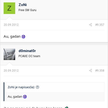
ZoNi
Z
Free SW Guru
20.09.2012.
#9.357
Au, gadan
d0minat0r
PCAXE OC team
20.09.2012.
#9.358
ZoNi je napisao(la):
Au, gadan