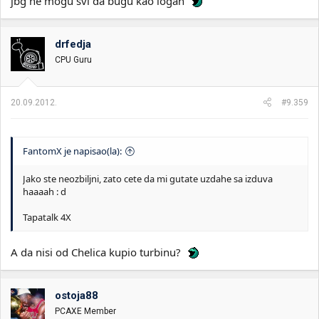
jbg ne mogu svi da bugu kao logan
drfedja
CPU Guru
20.09.2012.
#9.359
FantomX je napisao(la):
Jako ste neozbiljni, zato cete da mi gutate uzdahe sa izduva
haaaah : d
Tapatalk 4X
A da nisi od Chelica kupio turbinu?
ostoja88
PCAXE Member