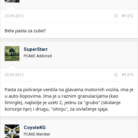
23.09.2012.
#9.372
Bela pasta za zube?
SuperStarr
PCAXE Addicted
23.09.2012.
#9.373
Pasta za poliranje ventila na glavama motornih vozila, ima je
u auto-šopovima. Ima je u raznim granulacijama (kao
šmirgle), najbolje je uzeti 2, jednu za "grubo" (skidanje
korozije npr) i drugu, "sitniju", za izvlačenje sjaja.
CoyoteKG
PCAXE Member