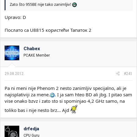
Zato što 955BE nije tako zanimljiv!
Upravo: D
Послато са U8815 користећи Тапаток 2
Chabex
PCAXE Member
29.08.2012.
#241
Pa ni meni nije Phenom 2 nesto zanimljiv specijalno, ali je
najisplativiji za mene.
. I ja sam hteo BD ali jbg. I pitao sam
vise onako bzvz i zato sto si spominjao 4,2 GHz samo, na
toliko bas i nije nesto brz... Ajd
drfedja
CPU Guru