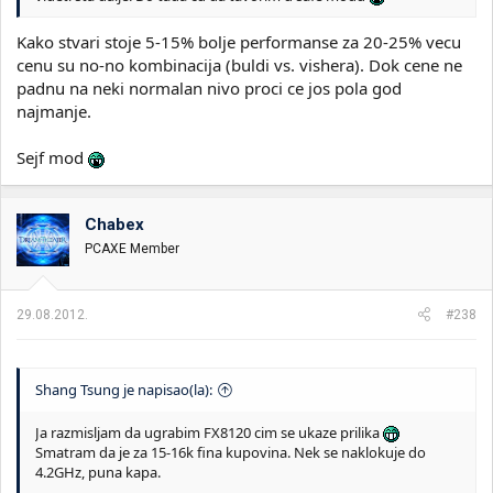
Kako stvari stoje 5-15% bolje performanse za 20-25% vecu
cenu su no-no kombinacija (buldi vs. vishera). Dok cene ne
padnu na neki normalan nivo proci ce jos pola god
najmanje.
Sejf mod
Chabex
PCAXE Member
29.08.2012.
#238
Shang Tsung je napisao(la):
Ja razmisljam da ugrabim FX8120 cim se ukaze prilika
Smatram da je za 15-16k fina kupovina. Nek se naklokuje do
4.2GHz, puna kapa.