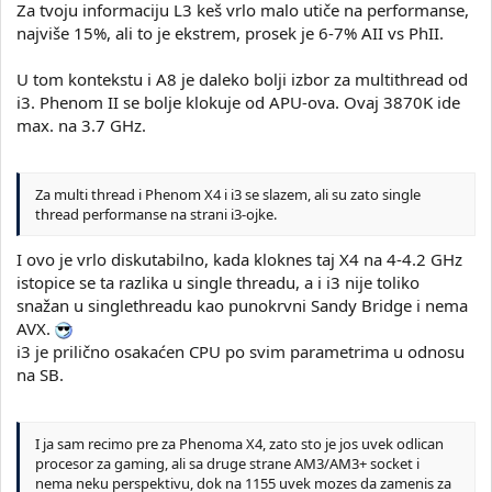
Za tvoju informaciju L3 keš vrlo malo utiče na performanse,
najviše 15%, ali to je ekstrem, prosek je 6-7% AII vs PhII.
U tom kontekstu i A8 je daleko bolji izbor za multithread od
i3. Phenom II se bolje klokuje od APU-ova. Ovaj 3870K ide
max. na 3.7 GHz.
Za multi thread i Phenom X4 i i3 se slazem, ali su zato single
thread performanse na strani i3-ojke.
I ovo je vrlo diskutabilno, kada kloknes taj X4 na 4-4.2 GHz
istopice se ta razlika u single threadu, a i i3 nije toliko
snažan u singlethreadu kao punokrvni Sandy Bridge i nema
AVX.
i3 je prilično osakaćen CPU po svim parametrima u odnosu
na SB.
I ja sam recimo pre za Phenoma X4, zato sto je jos uvek odlican
procesor za gaming, ali sa druge strane AM3/AM3+ socket i
nema neku perspektivu, dok na 1155 uvek mozes da zamenis za