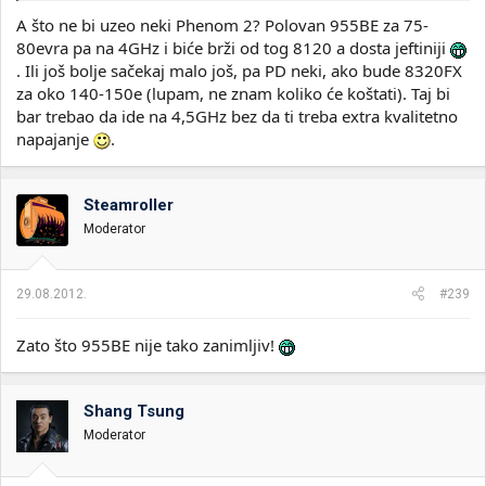
A što ne bi uzeo neki Phenom 2? Polovan 955BE za 75-
80evra pa na 4GHz i biće brži od tog 8120 a dosta jeftiniji
. Ili još bolje sačekaj malo još, pa PD neki, ako bude 8320FX
za oko 140-150e (lupam, ne znam koliko će koštati). Taj bi
bar trebao da ide na 4,5GHz bez da ti treba extra kvalitetno
napajanje
.
Steamroller
Moderator
29.08.2012.
#239
Zato što 955BE nije tako zanimljiv!
Shang Tsung
Moderator