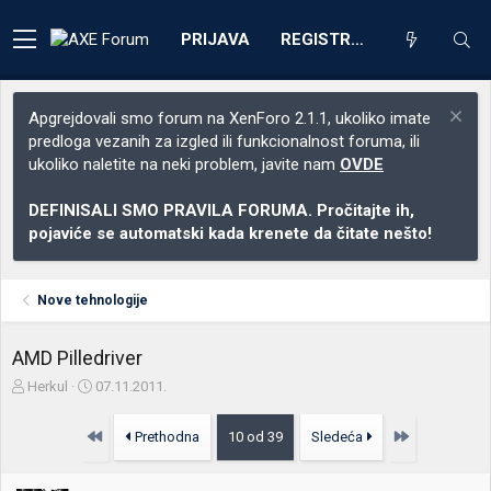
PRIJAVA
REGISTRACIJA
Apgrejdovali smo forum na XenForo 2.1.1, ukoliko imate
predloga vezanih za izgled ili funkcionalnost foruma, ili
ukoliko naletite na neki problem, javite nam
OVDE
DEFINISALI SMO PRAVILA FORUMA. Pročitajte ih,
pojaviće se automatski kada krenete da čitate nešto!
Nove tehnologije
AMD Pilledriver
Z
D
Herkul
07.11.2011.
a
a
č
t
Prvo
Poslednja
Prethodna
10 od 39
Sledeća
e
u
t
m
n
p