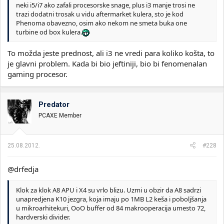
neki i5/i7 ako zafali procesorske snage, plus i3 manje trosi ne
trazi dodatni trosak u vidu aftermarket kulera, sto je kod
Phenoma obavezno, osim ako nekom ne smeta buka one
turbine od box kulera.
To možda jeste prednost, ali i3 ne vredi para koliko košta, to
je glavni problem. Kada bi bio jeftiniji, bio bi fenomenalan
gaming procesor.
Predator
PCAXE Member
25.08.2012.
#228
@drfedja
Klok za klok A8 APU i X4 su vrlo blizu. Uzmi u obzir da A8 sadrzi
unapredjena K10 jezgra, koja imaju po 1MB L2 keša i poboljšanja
u mikroarhitekuri, OoO buffer od 84 makrooperacija umesto 72,
hardverski divider.