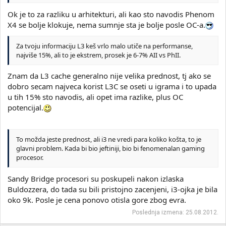
Ok je to za razliku u arhitekturi, ali kao sto navodis Phenom
X4 se bolje klokuje, nema sumnje sta je bolje posle OC-a.
Za tvoju informaciju L3 keš vrlo malo utiče na performanse,
najviše 15%, ali to je ekstrem, prosek je 6-7% AII vs PhII.
Znam da L3 cache generalno nije velika prednost, tj ako se
dobro secam najveca korist L3C se oseti u igrama i to upada
u tih 15% sto navodis, ali opet ima razlike, plus OC
potencijal.
To možda jeste prednost, ali i3 ne vredi para koliko košta, to je
glavni problem. Kada bi bio jeftiniji, bio bi fenomenalan gaming
procesor.
Sandy Bridge procesori su poskupeli nakon izlaska
Buldozzera, do tada su bili pristojno zacenjeni, i3-ojka je bila
oko 9k. Posle je cena ponovo otisla gore zbog evra.
Poslednja izmena:
25.08.2012.