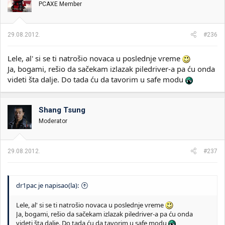
PCAXE Member
29.08.2012.
#236
Lele, al' si se ti natrošio novaca u poslednje vreme
Ja, bogami, rešio da sačekam izlazak piledriver-a pa ću onda
videti šta dalje. Do tada ću da tavorim u safe modu
Shang Tsung
Moderator
29.08.2012.
#237
dr1pac je napisao(la):
Lele, al' si se ti natrošio novaca u poslednje vreme
Ja, bogami, rešio da sačekam izlazak piledriver-a pa ću onda
videti šta dalje. Do tada ću da tavorim u safe modu