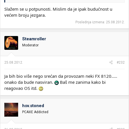
Slažem se u potpunosti. Mislim da je ipak budućnost u
većem broju jezgara.
Poslednja izmena:
25.08.2012.
Steamroller
Moderator
25.08.2012.
#232
Ja bih bio više nego srećan da provozam neki FX 8120.....
onako da bude nasviran.
Baš me zanima kako bi
reagovao OS itd.
hsv.stoned
PCAXE Addicted