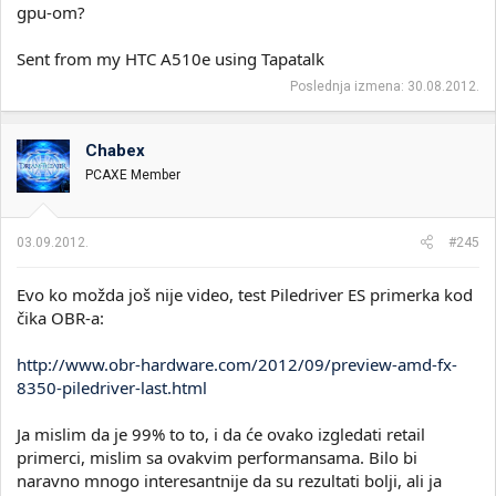
gpu-om?
Sent from my HTC A510e using Tapatalk
Poslednja izmena:
30.08.2012.
Chabex
PCAXE Member
03.09.2012.
#245
Evo ko možda još nije video, test Piledriver ES primerka kod
čika OBR-a:
http://www.obr-hardware.com/2012/09/preview-amd-fx-
8350-piledriver-last.html
Ja mislim da je 99% to to, i da će ovako izgledati retail
primerci, mislim sa ovakvim performansama. Bilo bi
naravno mnogo interesantnije da su rezultati bolji, ali ja