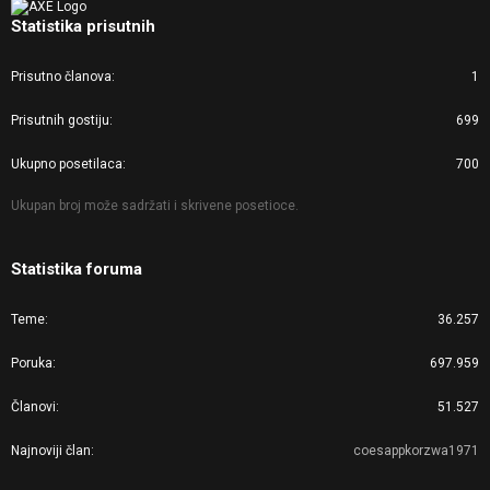
Statistika prisutnih
Prisutno članova
1
Prisutnih gostiju
699
Ukupno posetilaca
700
Ukupan broj može sadržati i skrivene posetioce.
Statistika foruma
Teme
36.257
Poruka
697.959
Članovi
51.527
Najnoviji član
coesappkorzwa1971