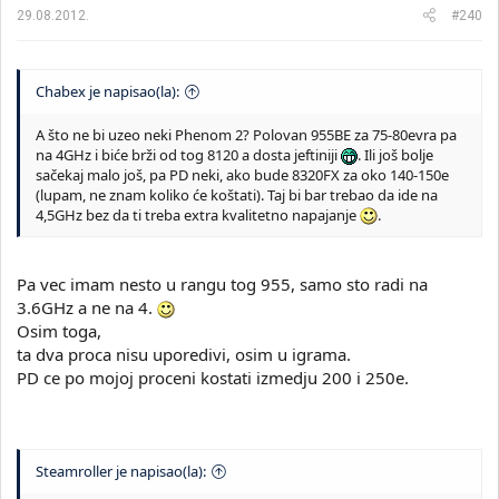
29.08.2012.
#240
Chabex je napisao(la):
A što ne bi uzeo neki Phenom 2? Polovan 955BE za 75-80evra pa
na 4GHz i biće brži od tog 8120 a dosta jeftiniji
. Ili još bolje
sačekaj malo još, pa PD neki, ako bude 8320FX za oko 140-150e
(lupam, ne znam koliko će koštati). Taj bi bar trebao da ide na
4,5GHz bez da ti treba extra kvalitetno napajanje
.
Pa vec imam nesto u rangu tog 955, samo sto radi na
3.6GHz a ne na 4.
Osim toga,
ta dva proca nisu uporedivi, osim u igrama.
PD ce po mojoj proceni kostati izmedju 200 i 250e.
Steamroller je napisao(la):