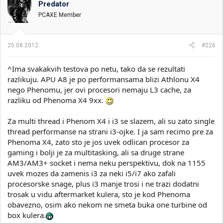
Predator
i
o
k
k
PCAXE Member
t
r
e
e
m
t
25.08.2012.
#226
e
a
n
^Ima svakakvih testova po netu, tako da se rezultati
j
a
razlikuju. APU A8 je po performansama blizi Athlonu X4
nego Phenomu, jer ovi procesori nemaju L3 cache, za
razliku od Phenoma X4 9xx.
Za multi thread i Phenom X4 i i3 se slazem, ali su zato single
thread performanse na strani i3-ojke. I ja sam recimo pre za
Phenoma X4, zato sto je jos uvek odlican procesor za
gaming i bolji je za multitasking, ali sa druge strane
AM3/AM3+ socket i nema neku perspektivu, dok na 1155
uvek mozes da zamenis i3 za neki i5/i7 ako zafali
procesorske snage, plus i3 manje trosi i ne trazi dodatni
trosak u vidu aftermarket kulera, sto je kod Phenoma
obavezno, osim ako nekom ne smeta buka one turbine od
box kulera.