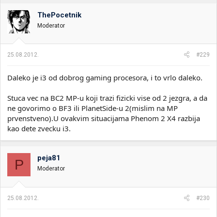
ThePocetnik
Moderator
25.08.2012.
#229
Daleko je i3 od dobrog gaming procesora, i to vrlo daleko.
Stuca vec na BC2 MP-u koji trazi fizicki vise od 2 jezgra, a da
ne govorimo o BF3 ili PlanetSide-u 2(mislim na MP
prvenstveno).U ovakvim situacijama Phenom 2 X4 razbija
kao dete zvecku i3.
peja81
P
Moderator
25.08.2012.
#230