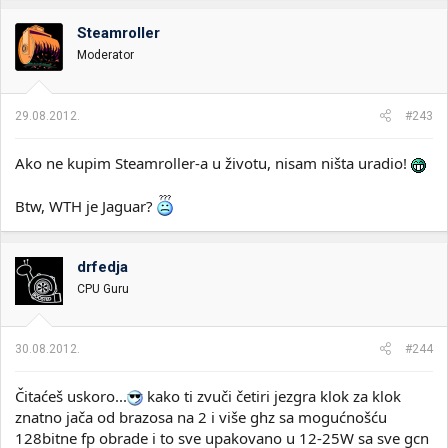
Steamroller
Moderator
29.08.2012.
#243
Ako ne kupim Steamroller-a u životu, nisam ništa uradio!
Btw, WTH je Jaguar?
drfedja
CPU Guru
30.08.2012.
#244
Čitaćeš uskoro...
kako ti zvuči četiri jezgra klok za klok
znatno jača od brazosa na 2 i više ghz sa mogućnošću
128bitne fp obrade i to sve upakovano u 12-25W sa sve gcn