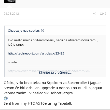
29.08.2012.
#242
Chabex je napisao(la):
Evo nešto malo i o Steamrolleru, neću da otvaram novu temu,
još je rano:
http://techreport.com/articles.x/23485
i ovde
http://www.tomshardware.com/news/AMD-Steamroller-
Kliknite za proširenje...
Piledriver-Kaveri-processors,17217.html
Očekuj vrlo brzo tekst na Srpskom za Steamroller i Jaguar.
Steam će biti ozbiljan upgrade u odnosu na Buldi, a Jaguar
veoma zanimljiv naslednik Bobcat jezgra.
Sent from my HTC A510e using Tapatalk