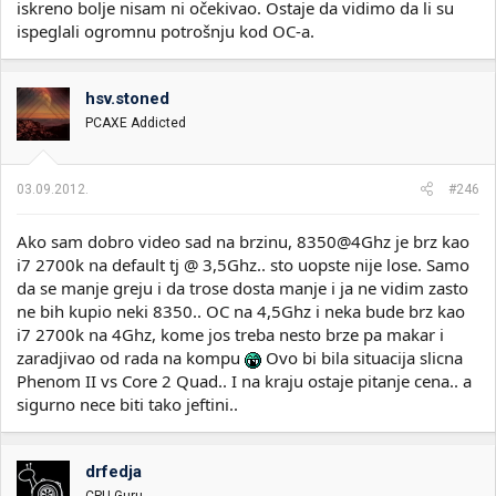
iskreno bolje nisam ni očekivao. Ostaje da vidimo da li su
ispeglali ogromnu potrošnju kod OC-a.
hsv.stoned
PCAXE Addicted
03.09.2012.
#246
Ako sam dobro video sad na brzinu, 8350@4Ghz je brz kao
i7 2700k na default tj @ 3,5Ghz.. sto uopste nije lose. Samo
da se manje greju i da trose dosta manje i ja ne vidim zasto
ne bih kupio neki 8350.. OC na 4,5Ghz i neka bude brz kao
i7 2700k na 4Ghz, kome jos treba nesto brze pa makar i
zaradjivao od rada na kompu
Ovo bi bila situacija slicna
Phenom II vs Core 2 Quad.. I na kraju ostaje pitanje cena.. a
sigurno nece biti tako jeftini..
drfedja