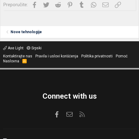
Facebook
Twitter
Reddit
Pinterest
Tumblr
WhatsApp
Imejl
Link
Preporučite:
Nove tehnologije
Axe Light
Srpski
Kontaktirajte nas
Pravila i uslovi korišćenja
Politika privatnosti
Pomoć
Naslovna
R
S
S
Connect with us
Facebook
Kontaktirajte nas
RSS