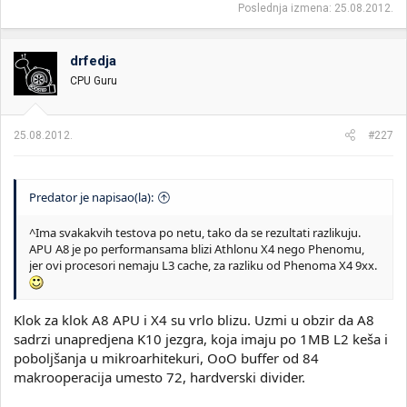
Poslednja izmena:
25.08.2012.
drfedja
CPU Guru
25.08.2012.
#227
Predator je napisao(la):
^Ima svakakvih testova po netu, tako da se rezultati razlikuju.
APU A8 je po performansama blizi Athlonu X4 nego Phenomu,
jer ovi procesori nemaju L3 cache, za razliku od Phenoma X4 9xx.
Klok za klok A8 APU i X4 su vrlo blizu. Uzmi u obzir da A8
sadrzi unapredjena K10 jezgra, koja imaju po 1MB L2 keša i
poboljšanja u mikroarhitekuri, OoO buffer od 84
makrooperacija umesto 72, hardverski divider.