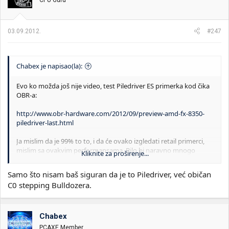
CPU Guru
03.09.2012.
#247
Chabex je napisao(la):
Evo ko možda još nije video, test Piledriver ES primerka kod čika
OBR-a:
http://www.obr-hardware.com/2012/09/preview-amd-fx-8350-
piledriver-last.html
Ja mislim da je 99% to to, i da će ovako izgledati retail primerci,
mislim sa ovakvim performansama. Bilo bi naravno mnogo
Kliknite za proširenje...
interesantnije da su rezultati bolji, ali ja iskreno bolje nisam ni
očekivao. Ostaje da vidimo da li su ispeglali ogromnu potrošnju
Samo što nisam baš siguran da je to Piledriver, već običan
kod OC-a.
C0 stepping Bulldozera.
Chabex
PCAXE Member