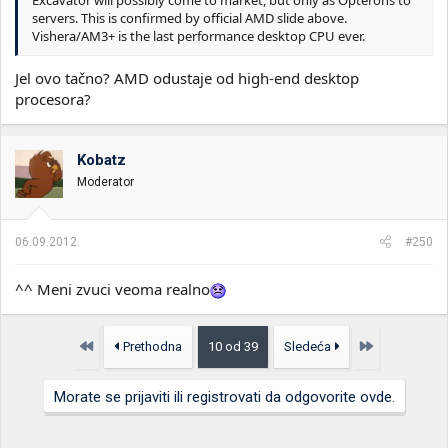
Excavator will possibly come to market, but only as Opterons to
servers. This is confirmed by official AMD slide above.
Vishera/AM3+ is the last performance desktop CPU ever.
Jel ovo tačno? AMD odustaje od high-end desktop
procesora?
Kobatz
Moderator
06.09.2012.
#250
^^ Meni zvuci veoma realno
Prvo
Poslednja
Prethodna
10 od 39
Sledeća
Morate se prijaviti ili registrovati da odgovorite ovde.