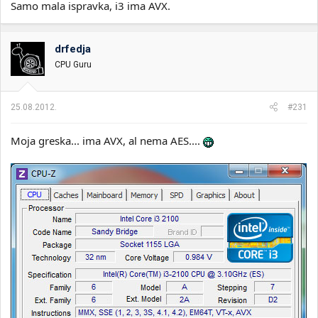
Samo mala ispravka, i3 ima AVX.
drfedja
CPU Guru
25.08.2012.
#231
Moja greska... ima AVX, al nema AES....