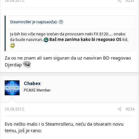
26.08.2012.
#233
Steamroller je napisao(la):
Ja bih bio više nego srećan da provozam neki FX 8120..... onako
da bude nasviran.
Baš me zanima kako bi reagovao OS
itd.
Za os ne znam ali sam siguran da uz nasviran BD reagovao
Djerdap
Chabex
PCAXE Member
29.08.2012.
#234
Evo nešto malo i o Steamrolleru, neću da otvaram novu
temu, još je rano: