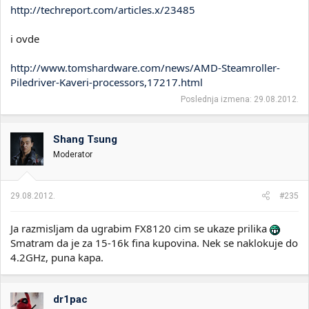
http://techreport.com/articles.x/23485
i ovde
http://www.tomshardware.com/news/AMD-Steamroller-
Piledriver-Kaveri-processors,17217.html
Poslednja izmena:
29.08.2012.
Shang Tsung
Moderator
29.08.2012.
#235
Ja razmisljam da ugrabim FX8120 cim se ukaze prilika
Smatram da je za 15-16k fina kupovina. Nek se naklokuje do
4.2GHz, puna kapa.
dr1pac