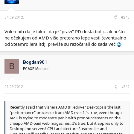
04.09.2012.
#248
Voleo bih da je tako i da je "pravi" PD dosta bolji...ali nešto
ne očekujem od AMD više preterano lepe vesti (eventualno
od Steamrollera itd), previše su razočarali do sada već
.
Bogdan901
B
PCAXE Member
06.09.2012.
#249
Recently I said that Vishera AMD (Piledriver Desktop) is the last
"performance" processor from AMD ever. It's true, even though
AMD is trying to moderate panic with pronouncements on the
cheapo AMD-paid web magazines. It's true, but it applies only to
Desktop! no servers! CPU architecture Steamroller and