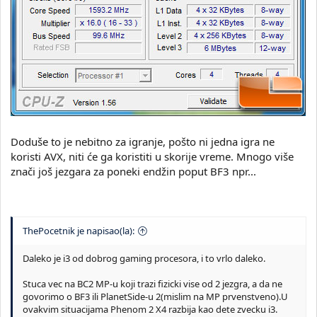
Doduše to je nebitno za igranje, pošto ni jedna igra ne
koristi AVX, niti će ga koristiti u skorije vreme. Mnogo više
znači još jezgara za poneki endžin poput BF3 npr...
ThePocetnik je napisao(la):
Daleko je i3 od dobrog gaming procesora, i to vrlo daleko.
Stuca vec na BC2 MP-u koji trazi fizicki vise od 2 jezgra, a da ne
govorimo o BF3 ili PlanetSide-u 2(mislim na MP prvenstveno).U
ovakvim situacijama Phenom 2 X4 razbija kao dete zvecku i3.