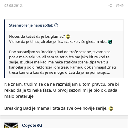
02.08.2012.
#949
Steamroller je napisao(la):
Hoćeš da kažeš da je loš glumac?
Vidi se da je klinac, ali oke je lik... svakako više gledam ribe.
Btw nastavljam sa Breaking Bad od treće sezone, stvarno se
posle malo zakuva, ali sam se setio šta me jako iritira kod te
serije. Izluđuje me kad ima neka statična scena (tipa Walt u
kancelariji od direktorice) i oni tresu kameru dok snimaju! Znači
tresu kameru kao da je ne mogu držati da je ne pomeraju....
Ne znam, trudim se da ne razmisljam u tom pravcu, pre bi
rekao da je to neka faza. U prvoj sezoni mi je bio ok, sada
malo preteruje.
Breaking Bad je mama i tata za sve ove novije serije.
CoyoteKG