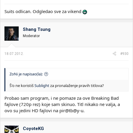
Suits odlican. Odgledao sve za vikend
Shang Tsung
Moderator
18.07.2012.
#930
ZoNi je napisao(la):
Š'o ne koristiš
Sublight
za pronalaženje pravih titlova?
Probao sam program, i ne pomaze za ove Breaking Bad
fajlove (720p rez) koje sam skinuo. Titl nikako ne valja, a
ovo su jedini HD fajlovi na pir@tb@y-u.
CoyoteKG