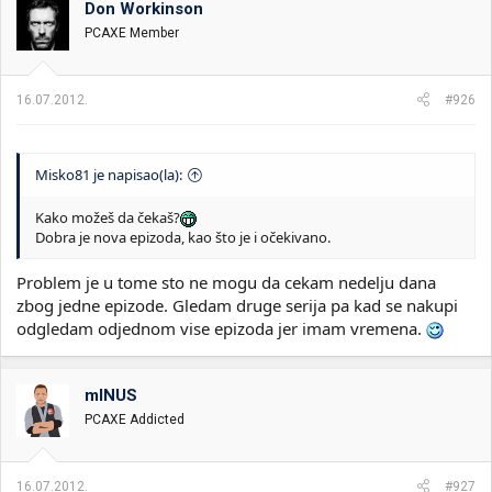
Don Workinson
i
o
k
k
PCAXE Member
t
r
e
e
m
t
16.07.2012.
#926
e
a
n
j
a
Misko81 je napisao(la):
Kako možeš da čekaš?
Dobra je nova epizoda, kao što je i očekivano.
Problem je u tome sto ne mogu da cekam nedelju dana
zbog jedne epizode. Gledam druge serija pa kad se nakupi
odgledam odjednom vise epizoda jer imam vremena.
mINUS
PCAXE Addicted
16.07.2012.
#927