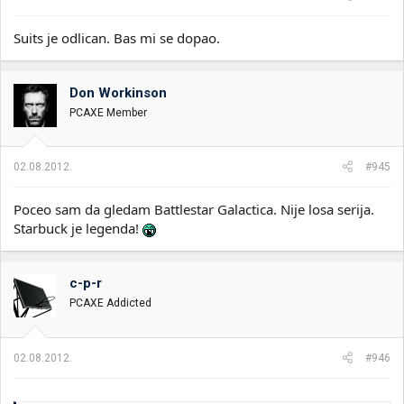
Suits je odlican. Bas mi se dopao.
Don Workinson
PCAXE Member
02.08.2012.
#945
Poceo sam da gledam Battlestar Galactica. Nije losa serija.
Starbuck je legenda!
c-p-r
PCAXE Addicted
02.08.2012.
#946