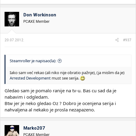
Don Workinson
PCAXE Member
20.07.2012.
#937
Steamroller je napisao(la):
Iako sam već rekao (ali niko nije obratio pažnje), (ja mislim da je)
Arrested Development
must see serija.
Gledao sam je pomalo ranije na tv-u. Bas cu sad da je
nabavim i odgledam.
Btw jer je neko gledao Oz ? Dobro je ocenjena serija i
nahvaljena al nekako je prosla nezapazeno.
Marko207
PCAXE Member