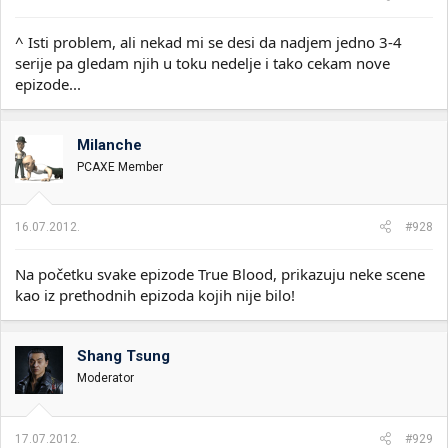
^ Isti problem, ali nekad mi se desi da nadjem jedno 3-4
serije pa gledam njih u toku nedelje i tako cekam nove
epizode...
Milanche
PCAXE Member
16.07.2012.
#928
Na početku svake epizode True Blood, prikazuju neke scene
kao iz prethodnih epizoda kojih nije bilo!
Shang Tsung
Moderator
17.07.2012.
#929