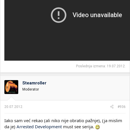
Poslednja izmena:
19.07.2012.
Steamroller
Moderator
20.07.2012.
#936
Iako sam već rekao (ali niko nije obratio pažnje), (ja mislim
da je)
Arrested Development
must see serija.