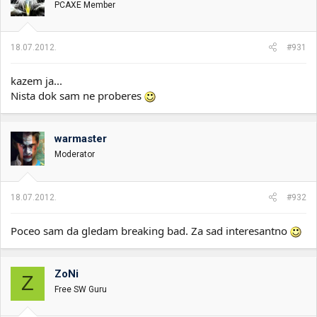
PCAXE Member
18.07.2012.
#931
kazem ja...
Nista dok sam ne proberes
warmaster
Moderator
18.07.2012.
#932
Poceo sam da gledam breaking bad. Za sad interesantno
ZoNi
Z
Free SW Guru