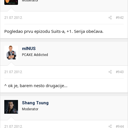
Moderator
21.07.2012.
#942
Pogledao prvu epizodu Suits-a, +1. Serija obećava.
mINUS
PCAXE Addicted
21.07.2012.
#943
^ ok je, barem nesto drugacije...
Shang Tsung
Moderator
21.07.2012.
#944