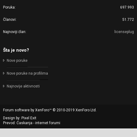
Poruka
697.993
Članovi
51.772
Najnoviji član
licenseplug
Šta je novo?
Nove poruke
Nove poruke na profilima
Najnovije aktivnosti
Forum software by XenForo™
© 2010-2019 XenForo Ltd.
Design by:
Pixel Exit
Prevod: Ćaskanja - internet forumi