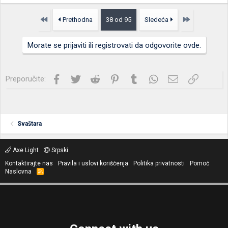
Prvo
Poslednja
Prethodna
38 od 95
Sledeća
Morate se prijaviti ili registrovati da odgovorite ovde.
Facebook
Twitter
Reddit
Pinterest
Tumblr
WhatsApp
Imejl
Link
Preporučite:
Svaštara
Axe Light
Srpski
Kontaktirajte nas
Pravila i uslovi korišćenja
Politika privatnosti
Pomoć
Naslovna
R
S
S