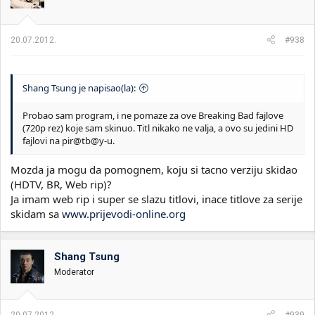
20.07.2012.
#938
Shang Tsung je napisao(la):
Probao sam program, i ne pomaze za ove Breaking Bad fajlove
(720p rez) koje sam skinuo. Titl nikako ne valja, a ovo su jedini HD
fajlovi na pir@tb@y-u.
Mozda ja mogu da pomognem, koju si tacno verziju skidao
(HDTV, BR, Web rip)?
Ja imam web rip i super se slazu titlovi, inace titlove za serije
skidam sa
www.prijevodi-online.org
Shang Tsung
Moderator
20.07.2012.
#939