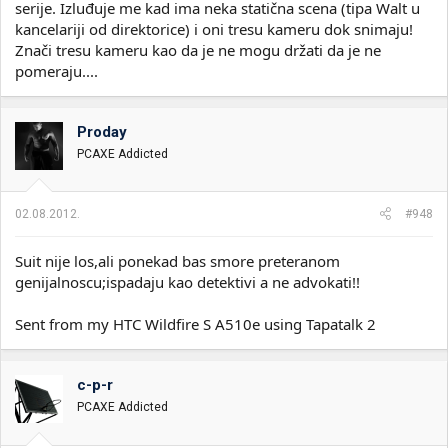
serije. Izluđuje me kad ima neka statična scena (tipa Walt u
kancelariji od direktorice) i oni tresu kameru dok snimaju!
Znači tresu kameru kao da je ne mogu držati da je ne
pomeraju....
Proday
PCAXE Addicted
02.08.2012.
#948
Suit nije los,ali ponekad bas smore preteranom
genijalnoscu;ispadaju kao detektivi a ne advokati!!
Sent from my HTC Wildfire S A510e using Tapatalk 2
c-p-r
PCAXE Addicted