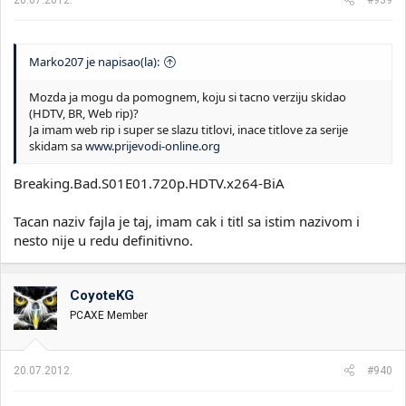
Marko207 je napisao(la):
Mozda ja mogu da pomognem, koju si tacno verziju skidao
(HDTV, BR, Web rip)?
Ja imam web rip i super se slazu titlovi, inace titlove za serije
skidam sa
www.prijevodi-online.org
Breaking.Bad.S01E01.720p.HDTV.x264-BiA
Tacan naziv fajla je taj, imam cak i titl sa istim nazivom i
nesto nije u redu definitivno.
CoyoteKG
PCAXE Member
20.07.2012.
#940