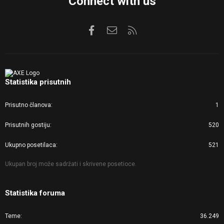
Connect with us
Facebook
Kontaktirajte nas
RSS
Statistika prisutnih
Prisutno članova
1
Prisutnih gostiju
520
Ukupno posetilaca
521
Ukupan broj može sadržati i skrivene posetioce.
Statistika foruma
Teme
36.249