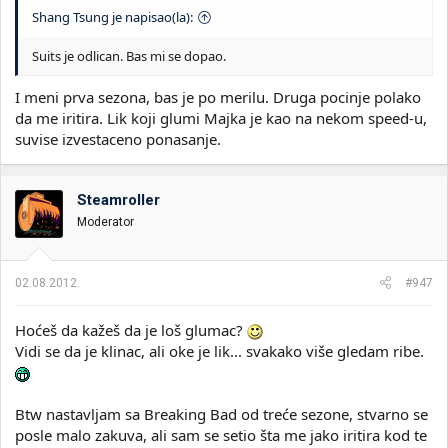
Shang Tsung je napisao(la):
Suits je odlican. Bas mi se dopao.
I meni prva sezona, bas je po merilu. Druga pocinje polako
da me iritira. Lik koji glumi Majka je kao na nekom speed-u,
suvise izvestaceno ponasanje.
Steamroller
Moderator
02.08.2012.
#947
Hoćeš da kažeš da je loš glumac?
Vidi se da je klinac, ali oke je lik... svakako više gledam ribe.
Btw nastavljam sa Breaking Bad od treće sezone, stvarno se
posle malo zakuva, ali sam se setio šta me jako iritira kod te