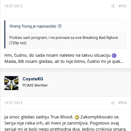
18.07.2012.
#933
Shang Tsung je napisao(la):
Probao sam program, i ne pomaze za ove Breaking Bad fajlove
(720p rez)
Hm, čudno, do sada nisam naleteo na takvu situaciju
Mada, BB nisam gledao, ali to nije bitno, čudno mi je ipak...
CoyoteKG
PCAXE Member
19.07.2012.
#934
Ja sinoc gledao zadnju True Blood.
Zakomplikovalo se.
Serija nije neka vrh, ali meni je zanimljiva. Pogotovo ovaj
serijal mi je bolji nego prethodna dva. Jedino crnkinja smara.