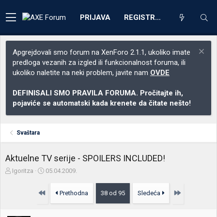
PRIJAVA
REGISTRACIJA
Apgrejdovali smo forum na XenForo 2.1.1, ukoliko imate
predloga vezanih za izgled ili funkcionalnost foruma, ili
ukoliko naletite na neki problem, javite nam
OVDE
DEFINISALI SMO PRAVILA FORUMA. Pročitajte ih,
pojaviće se automatski kada krenete da čitate nešto!
Svaštara
Aktuelne TV serije - SPOILERS INCLUDED!
Z
D
Igoritza
05.04.2009.
a
a
č
t
Prvo
Poslednja
Prethodna
38 od 95
Sledeća
e
u
t
m
n
p