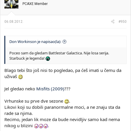
PCAXE Member
06.08.2012.
#950
Don Workinson je napisao(la):
Poceo sam da gledam Battlestar Galactica. Nije losa serija.
Starbuck je legenda!
Blago tebi što još nisi to pogledao, pa ćeš imati u čemu da
uživaš
Jel gledao neko
Misfits (2009)
???
Vrhunske su prve dve sezone
.
Likovi koji su dobili paranormalne moci, a ne znaju sta da
rade sa njima.
Recimo, jedan lik moze da bude nevidljiv samo kad nema
nikog u blizini
.