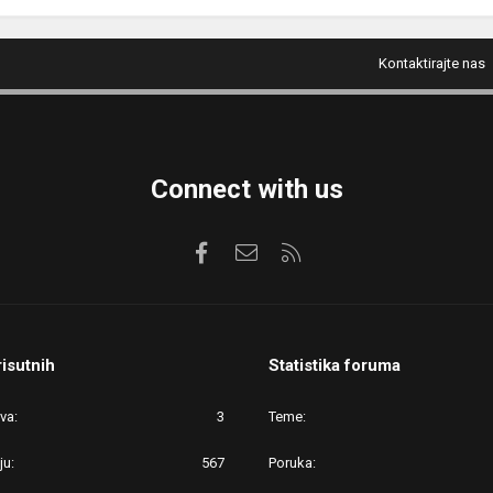
Kontaktirajte nas
Connect with us
Facebook
Kontaktirajte nas
RSS
risutnih
Statistika foruma
ova
3
Teme
ju
567
Poruka