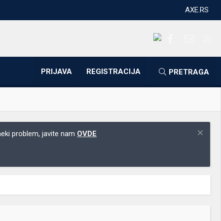
AXE.RS
Facebook
Kontakti
RS
PRIJAVA
REGISTRACIJA
PRETRAGA
 neki problem, javite nam
OVDE