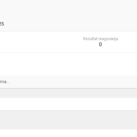
25.
Rezultat reagovanja
0
ma...