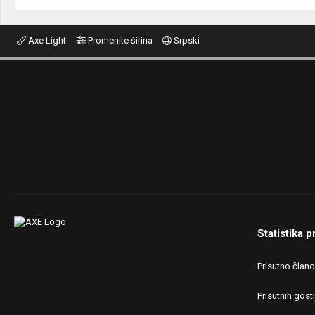
Axe Light
Promenite širina
Srpski
Statistika p
Prisutno član
Prisutnih gosti