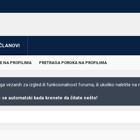
ČLANOVI
E NA PROFILIMA
PRETRAGA PORUKA NA PROFILIMA
 vezanih za izgled ili funkcionalnost foruma, ili ukoliko naletite na
se automatski kada krenete da čitate nešto!