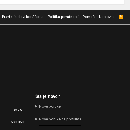
Pravila i uslovi korišćenja
Politika privatnosti
Pomoć
Naslovna
R
S
S
Šta je novo?
Nove poruke
36.251
Nove poruke na profilima
698.068