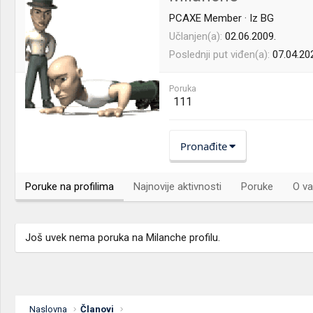
PCAXE Member
·
Iz
BG
Učlanjen(a)
02.06.2009.
Poslednji put viđen(a)
07.04.20
Poruka
111
Pronađite
Poruke na profilima
Najnovije aktivnosti
Poruke
O va
Još uvek nema poruka na Milanche profilu.
Naslovna
Članovi