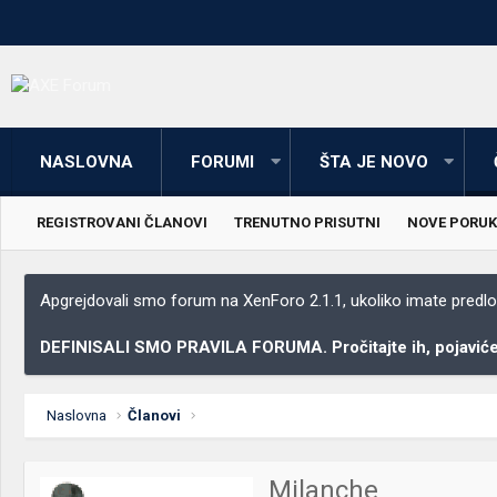
NASLOVNA
FORUMI
ŠTA JE NOVO
REGISTROVANI ČLANOVI
TRENUTNO PRISUTNI
NOVE PORUK
Apgrejdovali smo forum na XenForo 2.1.1, ukoliko imate predloga
DEFINISALI SMO PRAVILA FORUMA. Pročitajte ih, pojaviće 
Naslovna
Članovi
Milanche