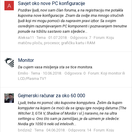
Savjet oko nove PC konfiguracije
A
Pozdrav ljudi, novi sam član foruma, a na registraciju me potakla
kupovina nove konfiguracije. Znam da ovdje ima mnogo stručnih
ljudi koji mi mogu pomoći da napravim pravi izbor. Sa svojim
osrednjim razumijevanjem PC komponenti i poznavanjem trenutne
ponude na tržištu sastavio sam sljedeće...
Aleksa11
Tema
01.07.2018.
Odgovora: 7
Forum:
Koju
matičnu ploču, procesor, grafičku kartu i RAM
Monitor
Da cujem vasa misljenja sta se tice monitora.
Emilio
Tema
10.06.2018.
Odgovora: 0
Forum:
Koji monitor ili
LCD/Plasma TV?
Gejmerski računar za oko 60 000
Ljudi, treba mi pomoć oko kupovine kompjutera. Želim da kupim
kompjuter na kojem će moći da se igraju igre novijeg datuma (The
Witcher 3, GTA V, Shadow of Mordor i sl.) naravno, ne na ultra
settings-u. Ono što sam ja zamišljao, je da uzmem je sledeće:
Nvidia gtx 1050 ti neki od intelovih...
bridzis2
Tema
04.06.2018.
Odgovora: 14
Forum:
Koju