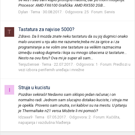
Procesor: AMD FX6100 Grafička: AMD RX550 2GB...
Dylan
Tema
30.08.2017.
Odgovora: 25
Forum:
Servis
Tastatura za najvise 5000?
T
Zdravo. Da li mozda znate neku tastaturu da su joj dugmici onako
malo uvuceni u nju ako me razumete,treba mi za igrice a i za
programiranje a ne volim one tastature sa velikim razmacima
izmedju svakog dugmeta i koja su mnogo izbacena iz tastature...
Nesto na ovu foru? Ova mi je super ali sam...
TenjuSensei
Tema
22.07.2017.
Odgovora: 1
Forum:
Predlozi u
vezi izbora perifernih uređaja i mrežne
Struja u kucistu
I
Pozdrav sekiraši! Nedavno sam sklopio jedan računar, i on
normalno radi. Jednom sam slucajno dotakao kuciste, i struja me
je opekla. Proverio sam unutra, svi kablovi su na mestu. U pitanju
je Thermaltake n21 versa Možete li mi pomoći?
Idzaaa9
Tema
07.05.2017.
Odgovora: 2
Forum:
Kućišta,
napajanja i vazdušna hlađenja