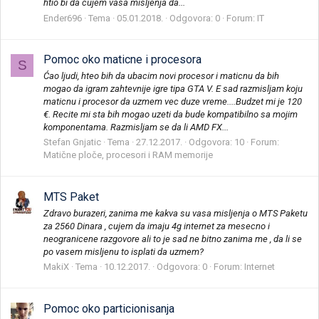
htio bi da cujem vasa misljenja da...
Ender696
Tema
05.01.2018.
Odgovora: 0
Forum:
IT
Pomoc oko maticne i procesora
S
Ćao ljudi, hteo bih da ubacim novi procesor i maticnu da bih
mogao da igram zahtevnije igre tipa GTA V. E sad razmisljam koju
maticnu i procesor da uzmem vec duze vreme....Budzet mi je 120
€. Recite mi sta bih mogao uzeti da bude kompatibilno sa mojim
komponentama. Razmisljam se da li AMD FX...
Stefan Gnjatic
Tema
27.12.2017.
Odgovora: 10
Forum:
Matične ploče, procesori i RAM memorije
MTS Paket
Zdravo burazeri, zanima me kakva su vasa misljenja o MTS Paketu
za 2560 Dinara , cujem da imaju 4g internet za mesecno i
neogranicene razgovore ali to je sad ne bitno zanima me , da li se
po vasem misljenu to isplati da uzmem?
MakiX
Tema
10.12.2017.
Odgovora: 0
Forum:
Internet
Pomoc oko particionisanja