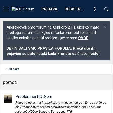
PRIJAVA
REGISTRACIJA
Apgrejdovali smo forum na XenForo 2.1.1, ukoliko imate
predloga vezanih za izgled ili funkcionalnost foruma, ili
ukoliko naletite na neki problem, javite nam
OVDE
DEFINISALI SMO PRAVILA FORUMA. Pročitajte ih,
pojaviće se automatski kada krenete da čitate nešto!
Oznake
pomoc
Problem sa HDD-om
Potpuno nova mašina, pokazuje mi da je hdd od 1tb tu ali piše da
disk unallocated. SSD mi prepoznaje normalno. Da li neko ima
rešenje? HDD je Seagate Barracuda 1TB