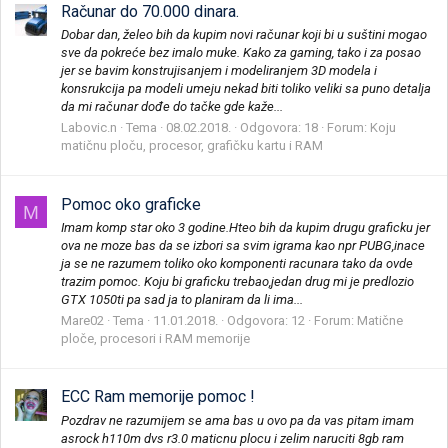
Računar do 70.000 dinara.
Dobar dan, želeo bih da kupim novi računar koji bi u suštini mogao
sve da pokreće bez imalo muke. Kako za gaming, tako i za posao
jer se bavim konstrujisanjem i modeliranjem 3D modela i
konsrukcija pa modeli umeju nekad biti toliko veliki sa puno detalja
da mi računar dođe do tačke gde kaže...
Labovic.n
Tema
08.02.2018.
Odgovora: 18
Forum:
Koju
matičnu ploču, procesor, grafičku kartu i RAM
Pomoc oko graficke
M
Imam komp star oko 3 godine.Hteo bih da kupim drugu graficku jer
ova ne moze bas da se izbori sa svim igrama kao npr PUBG,inace
ja se ne razumem toliko oko komponenti racunara tako da ovde
trazim pomoc. Koju bi graficku trebao,jedan drug mi je predlozio
GTX 1050ti pa sad ja to planiram da li ima...
Mare02
Tema
11.01.2018.
Odgovora: 12
Forum:
Matične
ploče, procesori i RAM memorije
ECC Ram memorije pomoc !
Pozdrav ne razumijem se ama bas u ovo pa da vas pitam imam
asrock h110m dvs r3.0 maticnu plocu i zelim naruciti 8gb ram