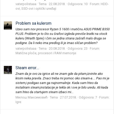
vaterpolistaaa
Tema
22.08.2018.
Odgovora: 10
Forum:
HDD-
ovi, SSD-ovi i optički uređaji
Problem sa kulerom
Uzeo sam nov procesor Ryzen 5 1600 i matičnu ASUS PRIME B350
PLUS. Problem je to što su šrafovi izgleda previše kratki na stock
kuleru (Wraith Spire) i čim se jedna strana zašrafi malo druga se
podigne. Da li neko ima predlog ili je imao sličan problem?
vaterpolistaaa
Tema
20.08.2018.
Odgovora: 23
Forum:
Matične ploče, procesori i RAM memorije
Steam error....
Znam da je ovo za igrice ali ne znam gde da pitam,izvinite ako
krsim neka pravila. Znaci treba mi pomoc oko steam-a.... Pao mi je
sistem,i podigao sam ga najnormalnije. Kada sam hteo da
instaliram steam,instalacije je tekla ok i sve je bilo uredu. Ali kada
sam hteo da startujem steam izbaci mi...
Милош Максимовић
Tema
27.07.2018.
Odgovora: 7
Forum:
Igre