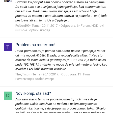
Pozdrav. Po prvi put sam oborio i podigao sistem sa particijama.
Do sada sam sve stavljao na jednu particiju i kad obaram sistem
brisem sve. Medjutim,u ovom slucaju ja sam odvojio 15gb
prostora za sistem a ostatak sam ostavio za podatke. E sad, kada
nesto instaliram to mi ide u C (gde je...
PcNerd99
Tema
20.11.2017.
Odgovora: 6
Forum:
HDD-ovi,
SSD-ovi i optički uređaji
Problem sa router-om!
T
Hitno, potrebna mi je pomoc oko rutera, naime u pitanju je router
od mts model H168N. E sada, prvo pogledajte sliku : 1 Kao sto
mozete da vidite default gateway mi je: 10.1.255.2 , a treba da mi
bude 192.168.1.1 I nikako ne mogu da pristupim ruteru, jedino kad
izvadim LAN kabl. Koristim Windows...
The_Trxon
Tema
26.10.2017.
Odgovora: 11
Forum:
Povezivanje i podešavanje
Novi komp, šta sad?
D
Ako sam stavio temu na pogrešno mesto, molim vas da je
prebacite. Dakle, ceo život se mučim s nekim integrisanim
grafičkim karticama, s dvojezgranim procesorima i tako... Skupio
se keš i sad sam kupio pristojnu mašinu, bar po mom mišljenju: