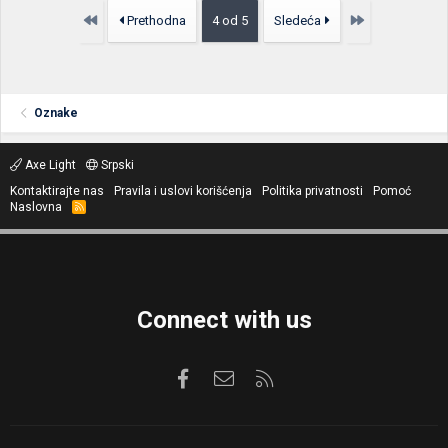
Prvo
Poslednja
Prethodna
4 od 5
Sledeća
Oznake
Axe Light
Srpski
Kontaktirajte nas
Pravila i uslovi korišćenja
Politika privatnosti
Pomoć
Naslovna
R
S
S
Connect with us
Facebook
Kontaktirajte nas
RSS