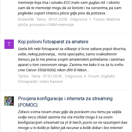
memorije koja ima i oznaku ECC malo sam guglao itd. i skonto
sam da te memorije mogu da se koriste i na serverima, pa sam
pogledao suport stranicu ploce gdje pise da potrzava...
Ender696
Tema
09.01.2018.
Odgovora: 1
Forum:
Matične
ploče, procesori i RAM memorije
Koji polovni fotoaparat za amatere
T
Uzela bih neki fotoaparat za slikanje iz licne zabave poput drustva,
sebe, nekog putovanja,.. nista specijalno, samo svakodnevni
trenuci, pa bi me prema svojim amaterskim potrebama i zanimao
aparat u tom cenovnom rangu. Zanima me kako ti se za tu svrhu
cine Canon 550d/600d, nikon d90 ili Nikon...
Tylizle
Tema
07.01.2018.
Odgovora: 4
Forum:
Digitalni
fotoaparati i video kamere
Procjena konfiguracije i interneta za streaming
|POMOC|
Zdravo svima nisam znao gdje da postavim ovu temu pa valjda
ovdje necu ofulati zanima me sta mislite mogu li sa ovom
konfiguracijom streamati na yt ili twich, posto se ne razumijem bas
mnogo u to koliki je faktor jak racunar a koliki dobar i brz internet