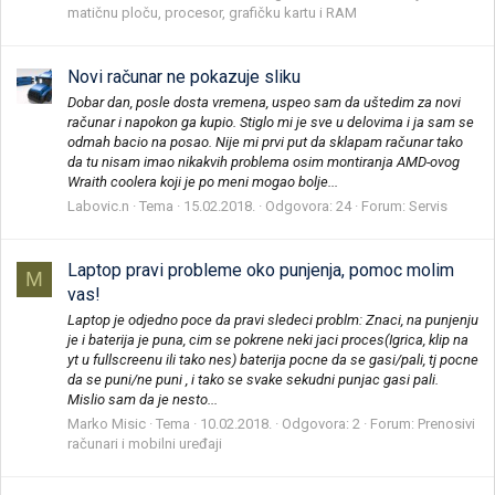
matičnu ploču, procesor, grafičku kartu i RAM
Novi računar ne pokazuje sliku
Dobar dan, posle dosta vremena, uspeo sam da uštedim za novi
računar i napokon ga kupio. Stiglo mi je sve u delovima i ja sam se
odmah bacio na posao. Nije mi prvi put da sklapam računar tako
da tu nisam imao nikakvih problema osim montiranja AMD-ovog
Wraith coolera koji je po meni mogao bolje...
Labovic.n
Tema
15.02.2018.
Odgovora: 24
Forum:
Servis
Laptop pravi probleme oko punjenja, pomoc molim
M
vas!
Laptop je odjedno poce da pravi sledeci problm: Znaci, na punjenju
je i baterija je puna, cim se pokrene neki jaci proces(Igrica, klip na
yt u fullscreenu ili tako nes) baterija pocne da se gasi/pali, tj pocne
da se puni/ne puni , i tako se svake sekudni punjac gasi pali.
Mislio sam da je nesto...
Marko Misic
Tema
10.02.2018.
Odgovora: 2
Forum:
Prenosivi
računari i mobilni uređaji