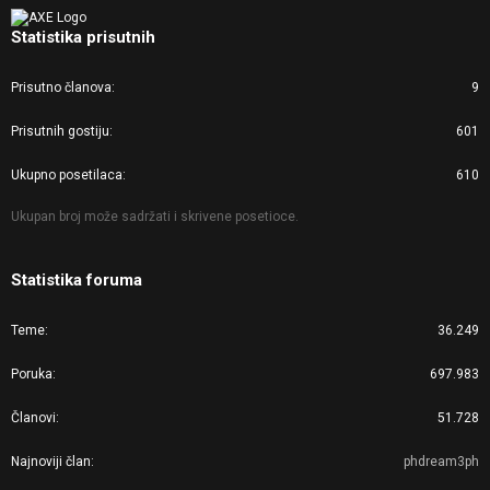
Statistika prisutnih
Prisutno članova
9
Prisutnih gostiju
601
Ukupno posetilaca
610
Ukupan broj može sadržati i skrivene posetioce.
Statistika foruma
Teme
36.249
Poruka
697.983
Članovi
51.728
Najnoviji član
phdream3ph