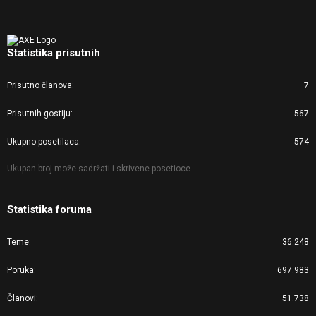
Statistika prisutnih
Prisutno članova
7
Prisutnih gostiju
567
Ukupno posetilaca
574
Ukupan broj može sadržati i skrivene posetioce.
Statistika foruma
Teme
36.248
Poruka
697.983
Članovi
51.738