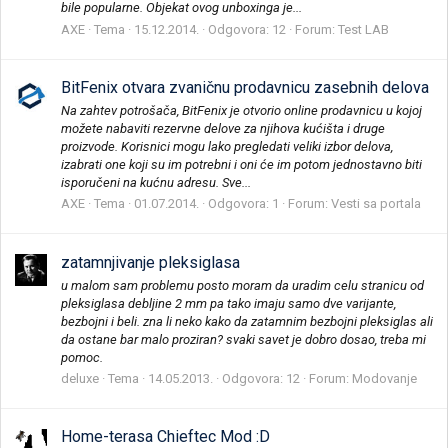
bile popularne. Objekat ovog unboxinga je...
AXE
Tema
15.12.2014.
Odgovora: 12
Forum:
Test LAB
BitFenix otvara zvaničnu prodavnicu zasebnih delova
Na zahtev potrošača, BitFenix je otvorio online prodavnicu u kojoj
možete nabaviti rezervne delove za njihova kućišta i druge
proizvode. Korisnici mogu lako pregledati veliki izbor delova,
izabrati one koji su im potrebni i oni će im potom jednostavno biti
isporučeni na kućnu adresu. Sve...
AXE
Tema
01.07.2014.
Odgovora: 1
Forum:
Vesti sa portala
zatamnjivanje pleksiglasa
u malom sam problemu posto moram da uradim celu stranicu od
pleksiglasa debljine 2 mm pa tako imaju samo dve varijante,
bezbojni i beli. zna li neko kako da zatamnim bezbojni pleksiglas ali
da ostane bar malo proziran? svaki savet je dobro dosao, treba mi
pomoc.
deluxe
Tema
14.05.2013.
Odgovora: 12
Forum:
Modovanje
Home-terasa Chieftec Mod :D