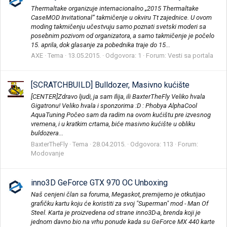
Thermaltake organizuje internacionalno „2015 Thermaltake
CaseMOD Invitational“ takmičenje u okviru Tt zajednice. U ovom
moding takmičenju učestvuju samo poznati svetski moderi sa
posebnim pozivom od organizatora, a samo takmičenje je počelo
15. aprila, dok glasanje za pobednika traje do 15...
AXE
Tema
13.05.2015.
Odgovora: 1
Forum:
Vesti sa portala
[SCRATCHBUILD] Bulldozer, Masivno kućište
[CENTER]Zdravo ljudi, ja sam Ilija, ili BaxterTheFly Veliko hvala
Gigatronu! Veliko hvala i sponzorima :D : Phobya AlphaCool
AquaTuning Počeo sam da radim na ovom kućištu pre izvesnog
vremena, i u kratkim crtama, biće masivno kućište u obliku
buldozera...
BaxterTheFly
Tema
28.04.2015.
Odgovora: 113
Forum:
Modovanje
inno3D GeForce GTX 970 OC Unboxing
Naš cenjeni član sa foruma, Megaskot, premijerno je otkutijao
grafičku kartu koju će koristiti za svoj "Superman" mod - Man Of
Steel. Karta je proizvedena od strane inno3D-a, brenda koji je
jednom davno bio na vrhu ponude kada su GeForce MX 440 karte