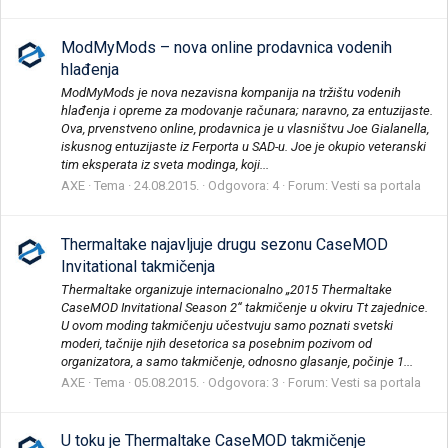
ModMyMods – nova online prodavnica vodenih
hlađenja
ModMyMods je nova nezavisna kompanija na tržištu vodenih
hlađenja i opreme za modovanje računara; naravno, za entuzijaste.
Ova, prvenstveno online, prodavnica je u vlasništvu Joe Gialanella,
iskusnog entuzijaste iz Ferporta u SAD-u. Joe je okupio veteranski
tim eksperata iz sveta modinga, koji...
AXE
Tema
24.08.2015.
Odgovora: 4
Forum:
Vesti sa portala
Thermaltake najavljuje drugu sezonu CaseMOD
Invitational takmičenja
Thermaltake organizuje internacionalno „2015 Thermaltake
CaseMOD Invitational Season 2“ takmičenje u okviru Tt zajednice.
U ovom moding takmičenju učestvuju samo poznati svetski
moderi, tačnije njih desetorica sa posebnim pozivom od
organizatora, a samo takmičenje, odnosno glasanje, počinje 1...
AXE
Tema
05.08.2015.
Odgovora: 3
Forum:
Vesti sa portala
U toku je Thermaltake CaseMOD takmičenje