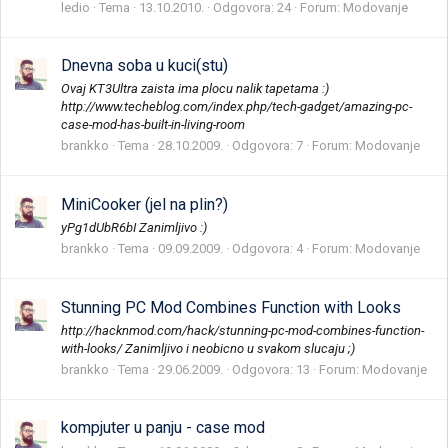
ledio
Tema
13.10.2010.
Odgovora: 24
Forum:
Modovanje
Dnevna soba u kuci(stu)
Ovaj KT3Ultra zaista ima plocu nalik tapetama :)
http://www.techeblog.com/index.php/tech-gadget/amazing-pc-
case-mod-has-built-in-living-room
brankko
Tema
28.10.2009.
Odgovora: 7
Forum:
Modovanje
MiniCooker (jel na plin?)
yPg1dUbR6bI Zanimljivo :)
brankko
Tema
09.09.2009.
Odgovora: 4
Forum:
Modovanje
Stunning PC Mod Combines Function with Looks
http://hacknmod.com/hack/stunning-pc-mod-combines-function-
with-looks/ Zanimljivo i neobicno u svakom slucaju ;)
brankko
Tema
29.06.2009.
Odgovora: 13
Forum:
Modovanje
kompjuter u panju - case mod