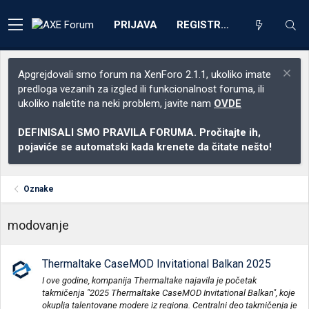
PRIJAVA
REGISTRACIJA
Apgrejdovali smo forum na XenForo 2.1.1, ukoliko imate
predloga vezanih za izgled ili funkcionalnost foruma, ili
ukoliko naletite na neki problem, javite nam
OVDE
DEFINISALI SMO PRAVILA FORUMA. Pročitajte ih,
pojaviće se automatski kada krenete da čitate nešto!
Oznake
modovanje
Thermaltake CaseMOD Invitational Balkan 2025
I ove godine, kompanija Thermaltake najavila je početak
takmičenja "2025 Thermaltake CaseMOD Invitational Balkan", koje
okuplja talentovane modere iz regiona. Centralni deo takmičenja je