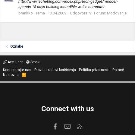
http://www.techeblog.com/index.php/tech-gadget/modder-
spends-18-days-building-incredible-wall-e-computer
brankko
Tema
10.04.2009.
Odgovora: 9
Forum:
Modovanje
Oznake
Axe Light
Srpski
Kontaktirajte nas
Pravila i uslovi korišćenja
Politika privatnosti
Pomoć
Naslovna
R
S
S
Connect with us
Facebook
Kontaktirajte nas
RSS