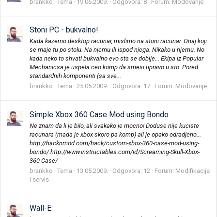
brankko
Tema
19.06.2009.
Odgovora: 8
Forum:
Modovanje
Stoni PC - bukvalno!
Kada kazemo desktop racunar, mislimo na stoni racunar. Onaj koji
se maje tu po stolu. Na njemu ili ispod njega. Nikako u njemu. No
kada neko to shvati bukvalno evo sta se dobije... Ekipa iz Popular
Mechanicsa je uspela ceo komp da smesi upravo u sto. Pored
standardnih komponenti (sa sve...
brankko
Tema
25.05.2009.
Odgovora: 17
Forum:
Modovanje
Simple Xbox 360 Case Mod using Bondo
Ne znam da li je bilo, ali svakako je mocno! Doduse nije kuciste
racunara (mada je xbox skoro pa komp) ali je opako odradjeno...
http://hacknmod.com/hack/custom-xbox-360-case-mod-using-
bondo/ http://www.instructables.com/id/Screaming-Skull-Xbox-
360-Case/
brankko
Tema
13.05.2009.
Odgovora: 12
Forum:
Modifikacije
i servis
Wall-E