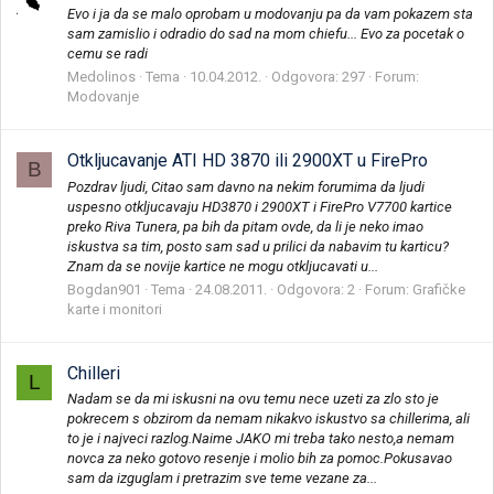
Evo i ja da se malo oprobam u modovanju pa da vam pokazem sta
sam zamislio i odradio do sad na mom chiefu... Evo za pocetak o
cemu se radi
Medolinos
Tema
10.04.2012.
Odgovora: 297
Forum:
Modovanje
Otkljucavanje ATI HD 3870 ili 2900XT u FirePro
B
Pozdrav ljudi, Citao sam davno na nekim forumima da ljudi
uspesno otkljucavaju HD3870 i 2900XT i FirePro V7700 kartice
preko Riva Tunera, pa bih da pitam ovde, da li je neko imao
iskustva sa tim, posto sam sad u prilici da nabavim tu karticu?
Znam da se novije kartice ne mogu otkljucavati u...
Bogdan901
Tema
24.08.2011.
Odgovora: 2
Forum:
Grafičke
karte i monitori
Chilleri
L
Nadam se da mi iskusni na ovu temu nece uzeti za zlo sto je
pokrecem s obzirom da nemam nikakvo iskustvo sa chillerima, ali
to je i najveci razlog.Naime JAKO mi treba tako nesto,a nemam
novca za neko gotovo resenje i molio bih za pomoc.Pokusavao
sam da izguglam i pretrazim sve teme vezane za...