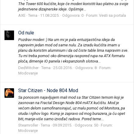
The Tower 600 kućište, koje će moderi koristiti kao platno za svoje
jedinstvene dizajnerske ideje. Opširnije...
AXE
Tema
11.08.2025.
Odgovora: 0
Forum:
Vesti sa portala
Od nule
Pozdrav moderi :) Na um mi je pala entuzijastična ideja da
napravim jedan mod od same nulu. Za izradu kućišta imam u
planu da koristim aluminium i da od čiste table lima napravim sve.
Tu mi treba pomoć oko dimenzija raspored rupa na ATX formatu
ploča, dimenije IO panela i ekspanzionih slotova...
DedWitcher
Tema
25.03.2016.
Odgovora: 8
Forum:
Modovanje
Star Citizen - Node 804 Mod
Sa ponosom najavljujem mali mod sa Star Citizen temom koji je
zasnovan na Fractal Design Node 804 mATX kućištu. Mod je
većom delom samofinansirajuć, uz malu pomoć od Monitora, pa
otuda i njihov logo. Komp je zapravo od mog burazera, ja ću opet
biti, manje-više samo izvođač radova. Pored teme...
Steamroller
Tema
09.09.2015.
Odgovora: 50
Forum:
Modovanje