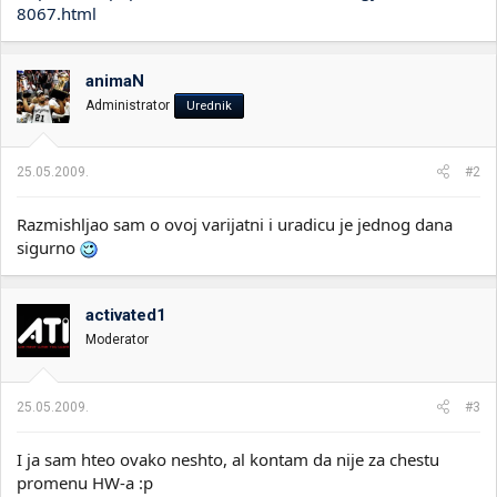
8067.html
animaN
Administrator
Urednik
25.05.2009.
#2
Razmishljao sam o ovoj varijatni i uradicu je jednog dana
sigurno
activated1
Moderator
25.05.2009.
#3
I ja sam hteo ovako neshto, al kontam da nije za chestu
promenu HW-a :p