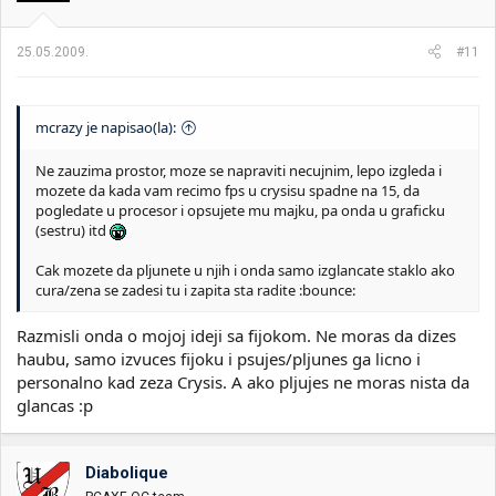
25.05.2009.
#11
mcrazy je napisao(la):
Ne zauzima prostor, moze se napraviti necujnim, lepo izgleda i
mozete da kada vam recimo fps u crysisu spadne na 15, da
pogledate u procesor i opsujete mu majku, pa onda u graficku
(sestru) itd
Cak mozete da pljunete u njih i onda samo izglancate staklo ako
cura/zena se zadesi tu i zapita sta radite :bounce:
Razmisli onda o mojoj ideji sa fijokom. Ne moras da dizes
haubu, samo izvuces fijoku i psujes/pljunes ga licno i
personalno kad zeza Crysis. A ako pljujes ne moras nista da
glancas :p
Diabolique