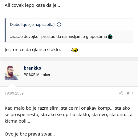
Ali covek lepo kaze da je...
Diabolique je napisao(la):
..nasao devojku i prestao da razmisljam o glupostima
Jes, on ce da glanca staklo.
brankko
PCAXE Member
18.09.2009.
#17
Kad malo bolje razmislim, sta ce mi onakav komp... sta ako
se prospe nesto, sta ako se uprlja staklo, sta ovo, sta ono... a
kicma boli...
Ovo je bre prava stvar...