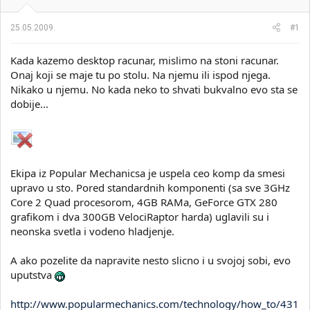
i
o
k
k
25.05.2009.
#1
t
r
e
e
m
t
Kada kazemo desktop racunar, mislimo na stoni racunar.
e
a
Onaj koji se maje tu po stolu. Na njemu ili ispod njega.
n
Nikako u njemu. No kada neko to shvati bukvalno evo sta se
j
dobije...
a
Ekipa iz Popular Mechanicsa je uspela ceo komp da smesi
upravo u sto. Pored standardnih komponenti (sa sve 3GHz
Core 2 Quad procesorom, 4GB RAMa, GeForce GTX 280
grafikom i dva 300GB VelociRaptor harda) uglavili su i
neonska svetla i vodeno hladjenje.
A ako pozelite da napravite nesto slicno i u svojoj sobi, evo
uputstva
http://www.popularmechanics.com/technology/how_to/431