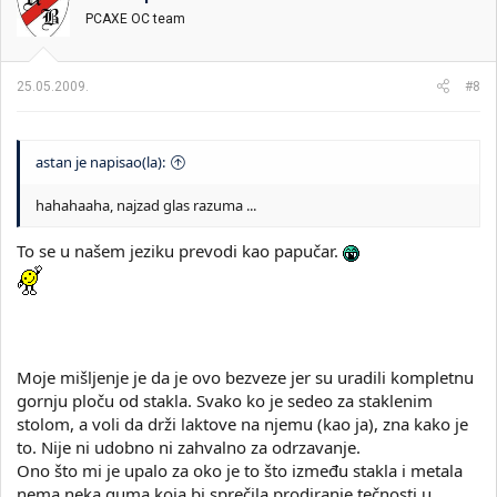
PCAXE OC team
25.05.2009.
#8
astan je napisao(la):
hahahaaha, najzad glas razuma ...
To se u našem jeziku prevodi kao papučar.
Moje mišljenje je da je ovo bezveze jer su uradili kompletnu
gornju ploču od stakla. Svako ko je sedeo za staklenim
stolom, a voli da drži laktove na njemu (kao ja), zna kako je
to. Nije ni udobno ni zahvalno za odrzavanje.
Ono što mi je upalo za oko je to što između stakla i metala
nema neka guma koja bi sprečila prodiranje tečnosti u