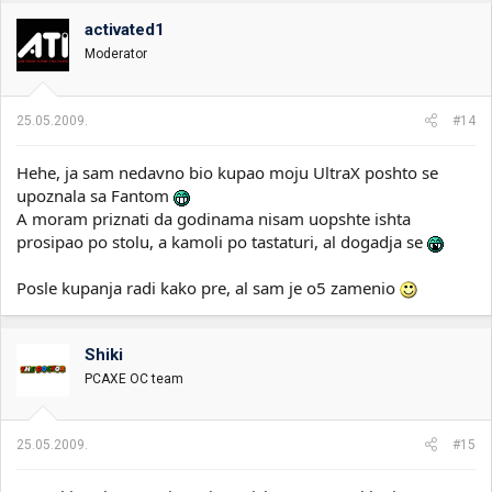
activated1
Moderator
25.05.2009.
#14
Hehe, ja sam nedavno bio kupao moju UltraX poshto se
upoznala sa Fantom
A moram priznati da godinama nisam uopshte ishta
prosipao po stolu, a kamoli po tastaturi, al dogadja se
Posle kupanja radi kako pre, al sam je o5 zamenio
Shiki
PCAXE OC team
25.05.2009.
#15