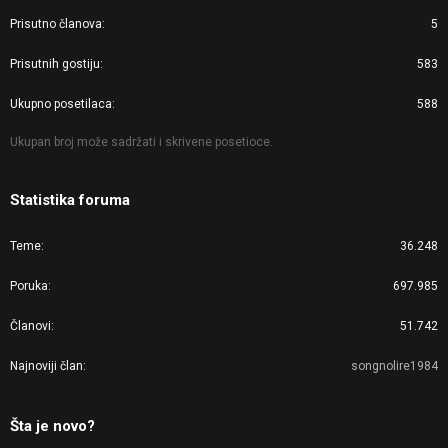
Prisutno članova
5
Prisutnih gostiju
583
Ukupno posetilaca
588
Ukupan broj može sadržati i skrivene posetioce.
Statistika foruma
Teme
36.248
Poruka
697.985
Članovi
51.742
Najnoviji član
songnolire1984
Šta je novo?