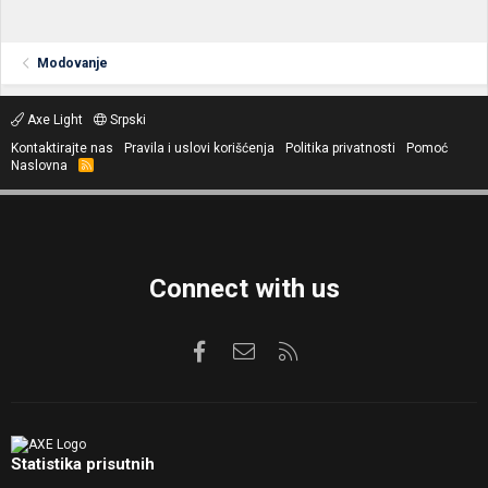
Modovanje
Axe Light
Srpski
Kontaktirajte nas
Pravila i uslovi korišćenja
Politika privatnosti
Pomoć
Naslovna
R
S
S
Connect with us
Facebook
Kontaktirajte nas
RSS
Statistika prisutnih