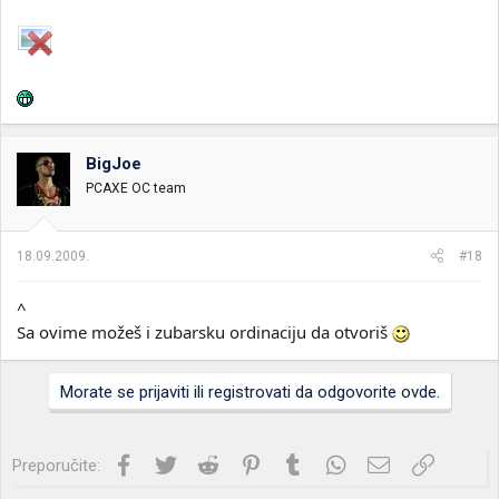
BigJoe
PCAXE OC team
18.09.2009.
#18
^
Sa ovime možeš i zubarsku ordinaciju da otvoriš
Morate se prijaviti ili registrovati da odgovorite ovde.
Facebook
Twitter
Reddit
Pinterest
Tumblr
WhatsApp
Imejl
Link
Preporučite: