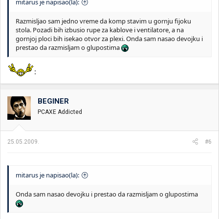
mitarus je napisao(la):
Razmisljao sam jedno vreme da komp stavim u gornju fijoku
stola. Pozadi bih izbusio rupe za kablove i ventilatore, a na
gornjoj ploci bih isekao otvor za plexi. Onda sam nasao devojku i
prestao da razmisljam o glupostima
:
BEGINER
PCAXE Addicted
25.05.2009.
#6
mitarus je napisao(la):
Onda sam nasao devojku i prestao da razmisljam o glupostima