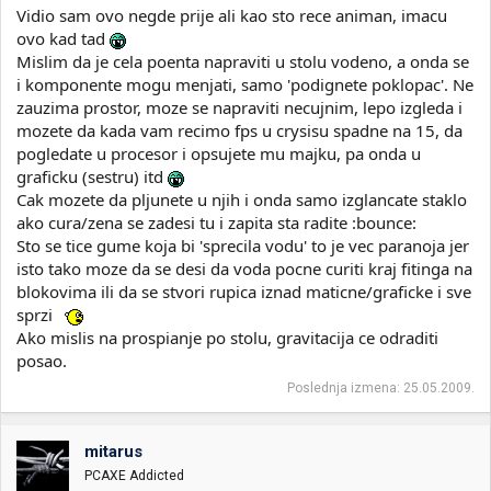
Vidio sam ovo negde prije ali kao sto rece animan, imacu
ovo kad tad
Mislim da je cela poenta napraviti u stolu vodeno, a onda se
i komponente mogu menjati, samo 'podignete poklopac'. Ne
zauzima prostor, moze se napraviti necujnim, lepo izgleda i
mozete da kada vam recimo fps u crysisu spadne na 15, da
pogledate u procesor i opsujete mu majku, pa onda u
graficku (sestru) itd
Cak mozete da pljunete u njih i onda samo izglancate staklo
ako cura/zena se zadesi tu i zapita sta radite :bounce:
Sto se tice gume koja bi 'sprecila vodu' to je vec paranoja jer
isto tako moze da se desi da voda pocne curiti kraj fitinga na
blokovima ili da se stvori rupica iznad maticne/graficke i sve
sprzi
Ako mislis na prospianje po stolu, gravitacija ce odraditi
posao.
Poslednja izmena:
25.05.2009.
mitarus
PCAXE Addicted