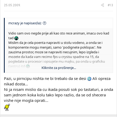
25.05.2009.
#13
mcrazy je napisao(la):
Vidio sam ovo negde prije ali kao sto rece animan, imacu ovo kad
tad
Mislim da je cela poenta napraviti u stolu vodeno, a onda se i
komponente mogu menjati, samo 'podignete poklopac'. Ne
zauzima prostor, moze se napraviti necujnim, lepo izgleda i
mozete da kada vam recimo fps u crysisu spadne na 15, da
pogledate u procesor i opsujete mu majku, pa onda u graficku
(sestru) itd
Kliknite za proširenje...
Cak mozete da pljunete u njih i onda samo izglancate staklo ako
cura/zena se zadesi tu i zapita sta radite :bounce:
Pazi, u pirncipu nishta ne bi trebalo da se desi
Ali opreza
Sto se tice gume koja bi 'sprecila vodu' to je vec paranoja jer isto
nikad dosta...
tako moze da se desi da voda pocne curiti kraj fitinga na
Ni ja nisam mislio da cu ikada posuti sok po tastaturi, a onda
blokovima ili da se stvori rupica iznad maticne/graficke i sve sprzi
sam jednom koka kolu tako lepo razlio, da se od shecera
Ako mislis na prospianje po stolu, gravitacija ce odraditi posao.
vishe nije mogla oprati...