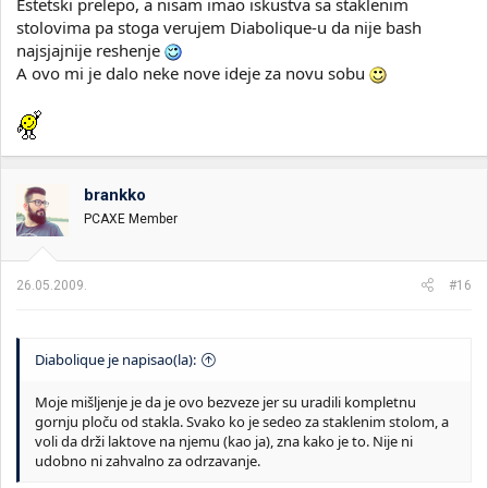
Estetski prelepo, a nisam imao iskustva sa staklenim
stolovima pa stoga verujem Diabolique-u da nije bash
najsjajnije reshenje
A ovo mi je dalo neke nove ideje za novu sobu
brankko
PCAXE Member
26.05.2009.
#16
Diabolique je napisao(la):
Moje mišljenje je da je ovo bezveze jer su uradili kompletnu
gornju ploču od stakla. Svako ko je sedeo za staklenim stolom, a
voli da drži laktove na njemu (kao ja), zna kako je to. Nije ni
udobno ni zahvalno za odrzavanje.