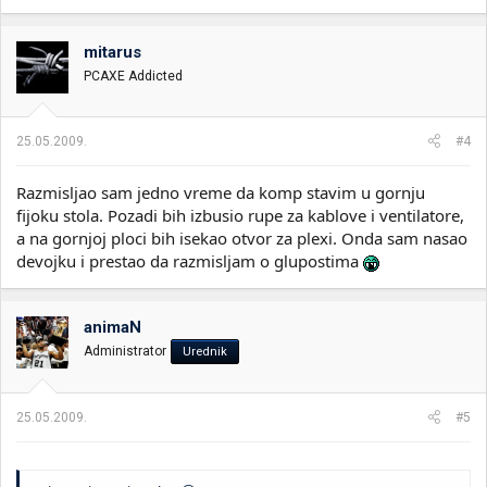
mitarus
PCAXE Addicted
25.05.2009.
#4
Razmisljao sam jedno vreme da komp stavim u gornju
fijoku stola. Pozadi bih izbusio rupe za kablove i ventilatore,
a na gornjoj ploci bih isekao otvor za plexi. Onda sam nasao
devojku i prestao da razmisljam o glupostima
animaN
Administrator
Urednik
25.05.2009.
#5