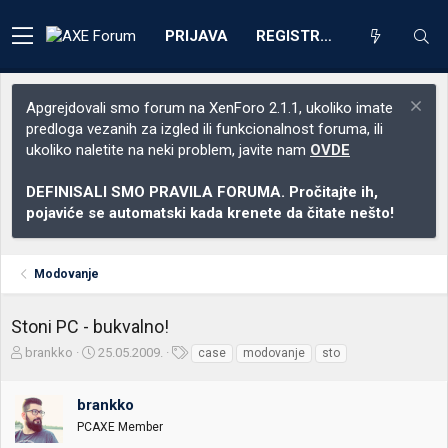
PRIJAVA
REGISTRACIJA
Apgrejdovali smo forum na XenForo 2.1.1, ukoliko imate
predloga vezanih za izgled ili funkcionalnost foruma, ili
ukoliko naletite na neki problem, javite nam
OVDE
DEFINISALI SMO PRAVILA FORUMA. Pročitajte ih,
pojaviće se automatski kada krenete da čitate nešto!
Modovanje
Stoni PC - bukvalno!
Z
D
O
brankko
25.05.2009.
case
modovanje
sto
a
a
z
č
t
n
brankko
e
u
a
t
m
k
PCAXE Member
n
p
e