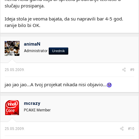
slučaju prosipanja.
Ideja stola je veoma bajata, da su napravili bar 4-5 god.
ranije bilo bi OK.
animaN
Administrator
Urednik
25.05.2009.
#9
jao jao jao...A tvoj projekat nikada nisi objavio...
mcrazy
PCAXE Member
25.05.2009.
#10