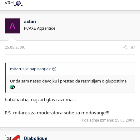
VRH
astan
A
PCAXE Apprentice
25.05.2009.
#7
mitarus je napisao(la):
Onda sam nasao devojku i prestao da razmisljam o glupostima
hahahaaha, najzad glas razuma ...
P.S. mitarus za moderatora sobe za modovanje!!!
Poslednja izmena:
25.05.2009.
Diabolique