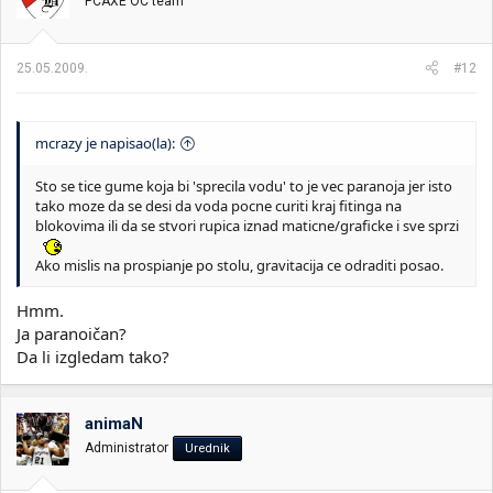
PCAXE OC team
25.05.2009.
#12
mcrazy je napisao(la):
Sto se tice gume koja bi 'sprecila vodu' to je vec paranoja jer isto
tako moze da se desi da voda pocne curiti kraj fitinga na
blokovima ili da se stvori rupica iznad maticne/graficke i sve sprzi
Ako mislis na prospianje po stolu, gravitacija ce odraditi posao.
Hmm.
Ja paranoičan?
Da li izgledam tako?
animaN
Administrator
Urednik