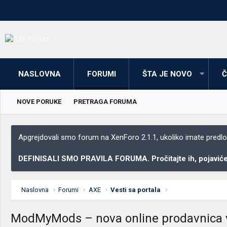
NASLOVNA
FORUMI
ŠTA JE NOVO
Č
NOVE PORUKE
PRETRAGA FORUMA
Apgrejdovali smo forum na XenForo 2.1.1, ukoliko imate predloga
DEFINISALI SMO PRAVILA FORUMA. Pročitajte ih, pojaviće 
Naslovna
Forumi
AXE
Vesti sa portala
ModMyMods – nova online prodavnica 