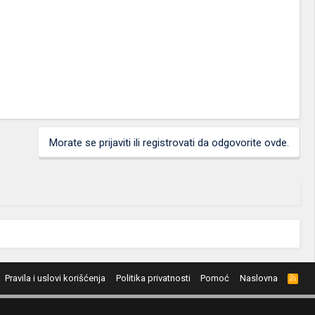
Morate se prijaviti ili registrovati da odgovorite ovde.
Pravila i uslovi korišćenja
Politika privatnosti
Pomoć
Naslovna
R
S
S