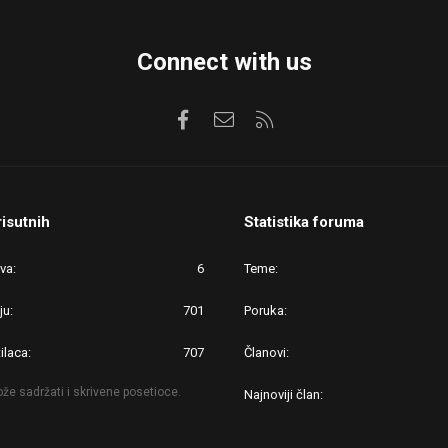
Connect with us
Facebook
Kontaktirajte nas
RSS
risutnih
Statistika foruma
ova
6
Teme
ju
701
Poruka
ilaca
707
Članovi
že sadržati i skrivene posetioce.
Najnoviji član