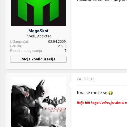
OS & Browser:
Ubuntu 14.04/Windows 10,
RGB DDR5 6000MHz CL28
Google chrome
VGA & cooler:
Asus ROG Strix RTX3080
Display:
ASUS ROG Strix
XG27ACDNG/Hisense
MegaSkot
65u8gq
PCAXE Addicted
Učlanjen(a)
02.04.2009.
HDD:
Seagate Firecuda 520
Poruka
2.606
1tb/Seagate Firecuda 520
Rezultat reagovanja
7
1tb/WD 3TB RED/WD 2TB
Black
Moja konfiguracija
Sound:
Samsung Q800c/Razer
Blackshark v2 Pro/JBL Flip
5
24.08.2015.
Case:
HAVN HS420/Phantesk D30
Ima se moze se
RGB x7
Bolje biti bogat i zdrav,jer ako si
PSU:
MONTECH 1000W
Mice &
Monsgeek M1V3/Zuoya
keyboard:
GMK26/Razer Naga
2014/Razer Deathadder v3