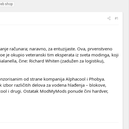
eb shop
#1
je računara; naravno, za entuzijaste. Ova, prvenstveno
 Joe je okupio veteranski tim eksperata iz sveta modinga, koji
anella, čine: Richard Whiten (zadužen za logistiku),
onzorisanim od strane kompanija Alphacool i Phobya.
zbor različitih delova za vodena hlađenja – blokove,
acool i drugi. Ostatak ModMyMods ponude čini hardver,