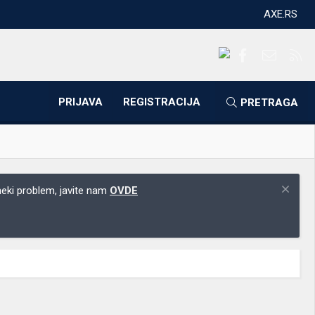
AXE.RS
Facebook
Kontakti
RS
PRIJAVA
REGISTRACIJA
PRETRAGA
 neki problem, javite nam
OVDE