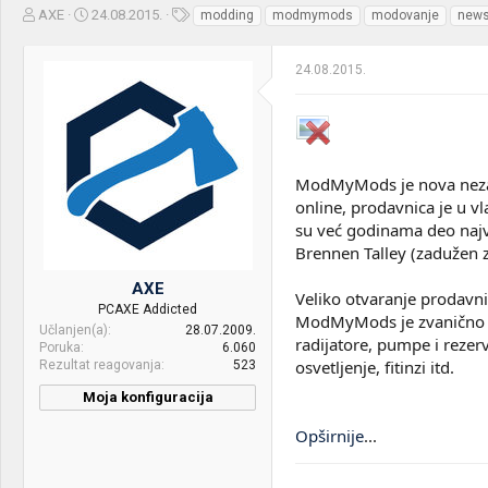
Z
D
O
AXE
24.08.2015.
modding
modmymods
modovanje
new
a
a
z
č
t
n
24.08.2015.
e
u
a
t
m
k
n
p
e
i
o
k
k
t
r
ModMyMods je nova nezavi
e
e
online, prodavnica je u vl
m
t
su već godinama deo najvi
e
a
n
Brennen Talley (zadužen za
j
AXE
a
Veliko otvaranje prodavn
PCAXE Addicted
ModMyMods je zvanično po
Učlanjen(a)
28.07.2009.
radijatore, pumpe i reze
Poruka
6.060
osvetljenje, fitinzi itd.
Rezultat reagovanja
523
Moja konfiguracija
Opširnije
...