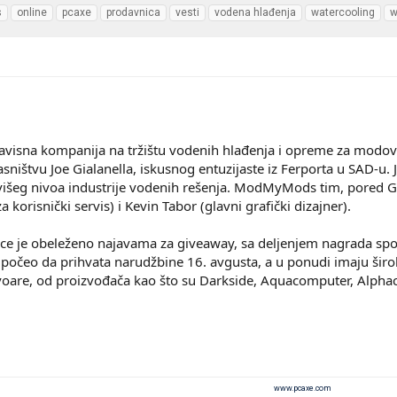
s
online
pcaxe
prodavnica
vesti
vodena hlađenja
watercooling
w
sna kompanija na tržištu vodenih hlađenja i opreme za modovan
asništvu Joe Gialanella, iskusnog entuzijaste iz Ferporta u SAD-u.
šeg nivoa industrije vodenih rešenja. ModMyMods tim, pored Gial
 korisnički servis) i Kevin Tabor (glavni grafički dizajner).
ice je obeleženo najavama za giveaway, sa deljenjem nagrada sp
čeo da prihvata narudžbine 16. avgusta, a u ponudi imaju širok i
rvoare, od proizvođača kao što su Darkside, Aquacomputer, Alph
www.pcaxe.com