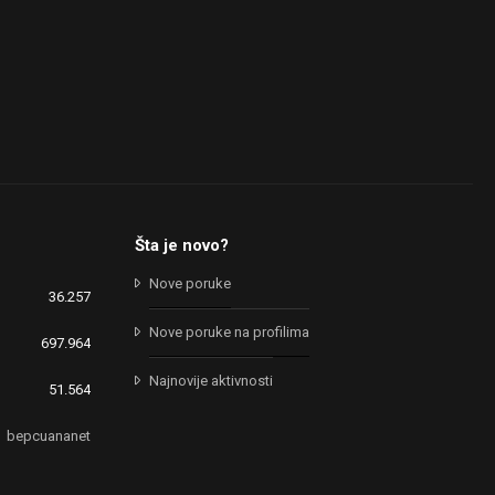
Šta je novo?
Nove poruke
36.257
Nove poruke na profilima
697.964
Najnovije aktivnosti
51.564
bepcuananet