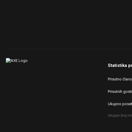
Samsung HDD + Samsung
1TB ssd 870 evo
Sound:
default
Case:
Coller Master
MASTERCASE H500 RGB
window
PSU:
Corsair CX 850w M
Optical drives:
None
Statistika p
Mice &
Logitech Hyperion + Natec
keyboard:
RX22
Prisutno član
Internet:
Optika MTS 500/160
Prisutnih gosti
OS & Browser:
Win 11 x64 PRO Legalan
bato...
Ukupno poset
Other:
TV LG 55 4k
Ukupan broj mo