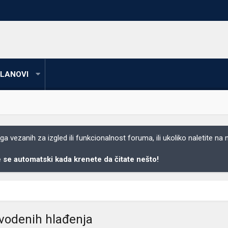
LANOVI
 vezanih za izgled ili funkcionalnost foruma, ili ukoliko naletite na
se automatski kada krenete da čitate nešto!
vodenih hlađenja