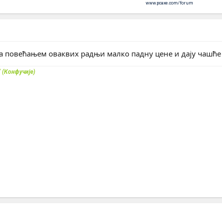
www.pcaxe.com/forum
а повећањем оваквих радњи малко падну цене и дају чашће 
" (Конфучије)