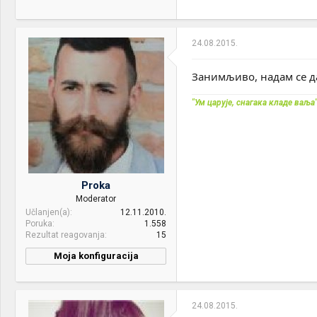
24.08.2015.
Занимљиво, надам се д
"Ум царује, снагака кладе ваља
Proka
Moderator
Učlanjen(a)
12.11.2010.
Poruka
1.558
Rezultat reagovanja
15
Moja konfiguracija
PC / Laptop
Prox
Name:
24.08.2015.
CPU & cooler:
I7 4790k