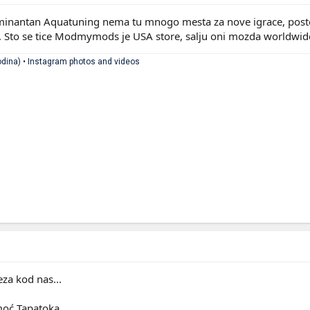
ominantan Aquatuning nema tu mnogo mesta za nove igrace, posto
a. Sto se tice Modmymods je USA store, salju oni mozda worldwide 
dina) • Instagram photos and videos
reza kod nas...
moć Tapatoka