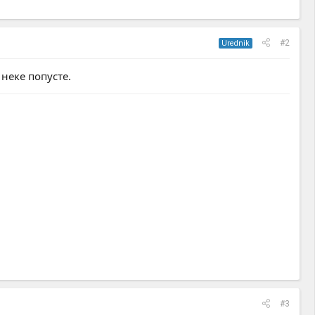
#2
Urednik
неке попусте.
#3