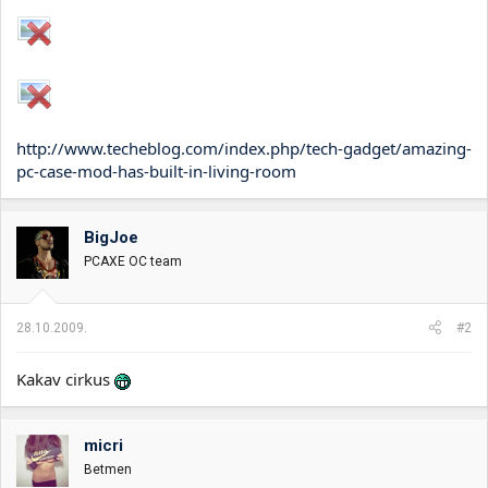
http://www.techeblog.com/index.php/tech-gadget/amazing-
pc-case-mod-has-built-in-living-room
BigJoe
PCAXE OC team
28.10.2009.
#2
Kakav cirkus
micri
Betmen