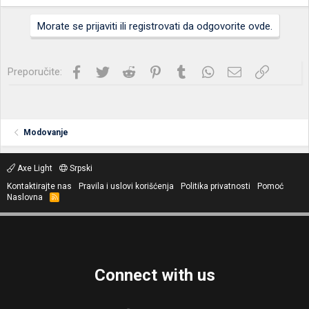
Morate se prijaviti ili registrovati da odgovorite ovde.
Facebook
Twitter
Reddit
Pinterest
Tumblr
WhatsApp
Imejl
Link
Preporučite:
Modovanje
Axe Light
Srpski
Kontaktirajte nas
Pravila i uslovi korišćenja
Politika privatnosti
Pomoć
Naslovna
R
S
S
Connect with us