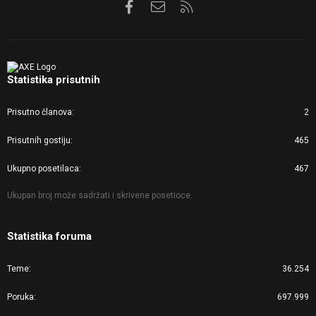
Facebook
Kontaktirajte nas
RSS
Statistika prisutnih
Prisutno članova
2
Prisutnih gostiju
465
Ukupno posetilaca
467
Ukupan broj može sadržati i skrivene posetioce.
Statistika foruma
Teme
36.254
Poruka
697.999