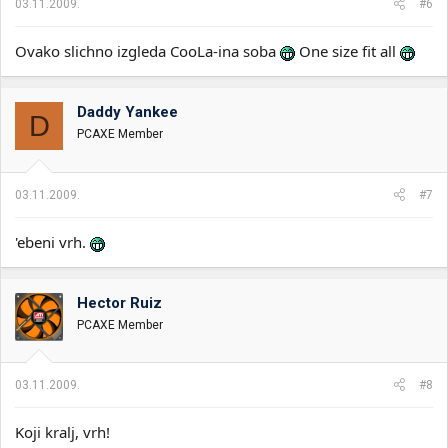
03.11.2009.
#6
Ovako slichno izgleda CooLa-ina soba
One size fit all
Daddy Yankee
D
PCAXE Member
03.11.2009.
#7
'ebeni vrh.
Hector Ruiz
PCAXE Member
03.11.2009.
#8
Koji kralj, vrh!