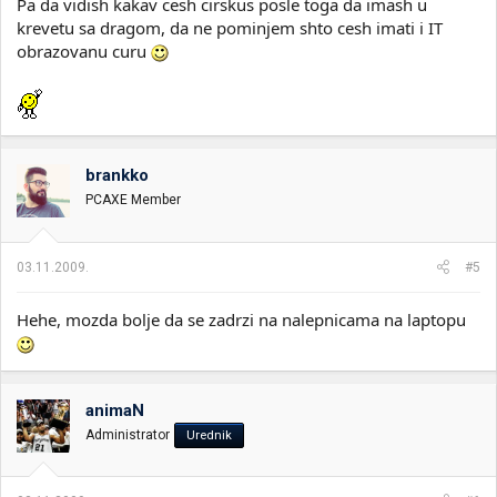
Pa da vidish kakav cesh cirskus posle toga da imash u
krevetu sa dragom, da ne pominjem shto cesh imati i IT
obrazovanu curu
brankko
PCAXE Member
03.11.2009.
#5
Hehe, mozda bolje da se zadrzi na nalepnicama na laptopu
animaN
Administrator
Urednik