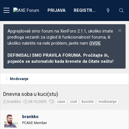
PRIJAVA
REGISTRACIJA
Apgrejdovali smo forum na XenForo 2.1.1, ukoliko imate
predloga vezanih za izgled ili funkcionalnost foruma, ili
ukoliko naletite na neki problem, javite nam
OVDE
DEFINISALI SMO PRAVILA FORUMA. Pročitajte ih,
pojaviće se automatski kada krenete da čitate nešto!
Modovanje
Dnevna soba u kuci(stu)
Z
D
O
brankko
28.10.2009.
case
cool
kuciste
modovanje
a
a
z
č
t
n
brankko
e
u
a
t
m
k
PCAXE Member
n
p
e