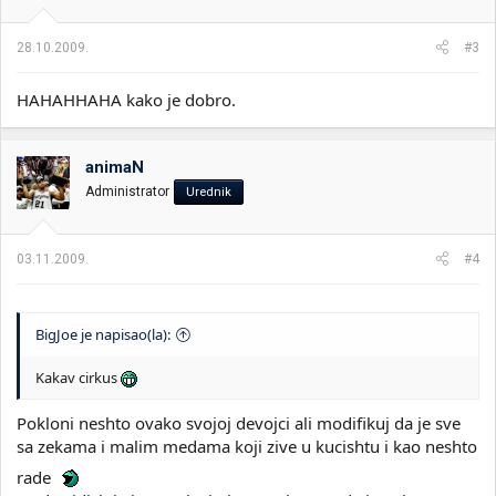
28.10.2009.
#3
HAHAHHAHA kako je dobro.
animaN
Administrator
Urednik
03.11.2009.
#4
BigJoe je napisao(la):
Kakav cirkus
Pokloni neshto ovako svojoj devojci ali modifikuj da je sve
sa zekama i malim medama koji zive u kucishtu i kao neshto
rade