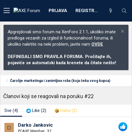
PRIJAVA
REGISTRACIJA
Apgrejdovali smo forum na XenForo 2.1.1, ukoliko imate
predloga vezanih za izgled ili funkcionalnost foruma, ili
ukoliko naletite na neki problem, javite nam
OVDE
DEFINISALI SMO PRAVILA FORUMA. Pročitajte ih,
pojaviće se automatski kada krenete da čitate nešto!
Čarolije marketinga i zanimljiva roba (koja čeka svog kupca)
Članovi koji se reagovali na poruku #22
Sve
(4)
Like
(2)
Haha
(2)
Darko Jankovic
D
PCAXE Member
·
37