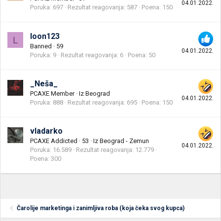
04.01.2022.
Poruka
697
Rezultat reagovanja
587
Poena
150
loon123
L
Banned
·
59
04.01.2022.
Poruka
9
Rezultat reagovanja
6
Poena
50
_Neša_
PCAXE Member
·
Iz
Beograd
04.01.2022.
Poruka
888
Rezultat reagovanja
695
Poena
150
vladarko
PCAXE Addicted
·
53
·
Iz
Beograd - Zemun
04.01.2022.
Poruka
16.589
Rezultat reagovanja
12.779
Poena
300
Čarolije marketinga i zanimljiva roba (koja čeka svog kupca)