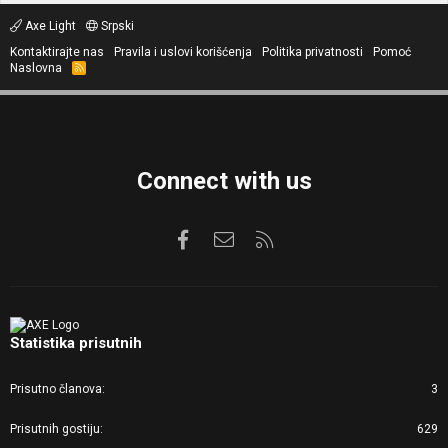
Axe Light
Srpski
Kontaktirajte nas
Pravila i uslovi korišćenja
Politika privatnosti
Pomoć
Naslovna
R
S
S
Connect with us
Facebook
Kontaktirajte nas
RSS
Statistika prisutnih
Prisutno članova
3
Prisutnih gostiju
629