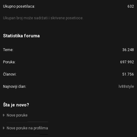
Ukupno posetilaca
632
Ukupan broj može sadržati i skrivene posetioce.
Statistika foruma
Teme
36.248
Poruka
697.992
Članovi
51.756
Najnoviji član
lv88style
Šta je novo?
Nove poruke
Nove poruke na profilima