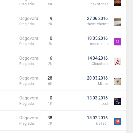
Pregleda
5K
hsv.stoned
Odgovora
9
27.06.2016.
Pregleda
2K
thewitchermr
Odgovora
0
10.05.2016.
M
Pregleda
2K
markozutic
Odgovora
6
14.04.2016.
Pregleda
2K
Cloudhate
Odgovora
28
20.03.2016.
Pregleda
6K
Mi-Los
Odgovora
0
13.03.2016.
Pregleda
1K
noodi
Odgovora
38
18.02.2016.
Pregleda
7K
kiaTech