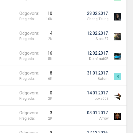
Odgovora
10
28.02.2017.
Pregleda
10K
Shang Tsung
Odgovora
4
12.02.2017.
Pregleda
2K
Sloba87
Odgovora
16
12.02.2017.
Pregleda
5K
Dom1nat0R
Odgovora
8
31.01.2017.
B
Pregleda
6K
Batum
Odgovora
0
14.01.2017.
Pregleda
2K
boka003
Odgovora
3
03.01.2017.
Pregleda
2K
Arrow
Odgovora
3
17.12.2016.