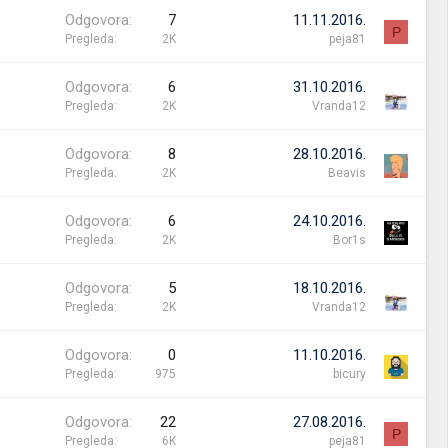
Odgovora
7
11.11.2016.
P
Pregleda
2K
peja81
Odgovora
6
31.10.2016.
Pregleda
2K
Vranda12
Odgovora
8
28.10.2016.
Pregleda
2K
Beavis
Odgovora
6
24.10.2016.
Pregleda
2K
Bor1s
Odgovora
5
18.10.2016.
Pregleda
2K
Vranda12
Odgovora
0
11.10.2016.
Pregleda
975
bicury
Odgovora
22
27.08.2016.
P
Pregleda
6K
peja81