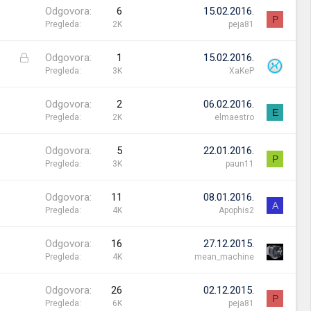
Odgovora
6
15.02.2016.
P
Pregleda
2K
peja81
Z
Odgovora
1
15.02.2016.
a
Pregleda
3K
XaKeP
t
v
Odgovora
2
06.02.2016.
E
o
Pregleda
2K
elmaestro
r
e
Odgovora
5
22.01.2016.
n
P
Pregleda
3K
paun11
a
Odgovora
11
08.01.2016.
A
Pregleda
4K
Apophis2
Odgovora
16
27.12.2015.
Pregleda
4K
mean_machine
Odgovora
26
02.12.2015.
P
Pregleda
6K
peja81