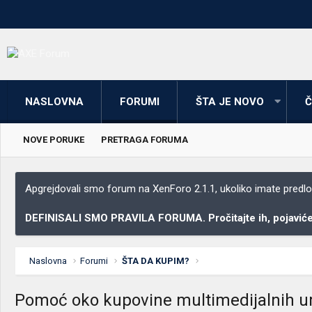
NASLOVNA
FORUMI
ŠTA JE NOVO
Č
NOVE PORUKE
PRETRAGA FORUMA
Apgrejdovali smo forum na XenForo 2.1.1, ukoliko imate predloga
DEFINISALI SMO PRAVILA FORUMA. Pročitajte ih, pojaviće 
Naslovna
Forumi
ŠTA DA KUPIM?
Pomoć oko kupovine multimedijalnih u