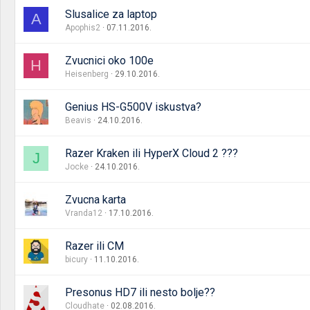
Slusalice za laptop
A
Apophis2
07.11.2016.
Zvucnici oko 100e
H
Heisenberg
29.10.2016.
Genius HS-G500V iskustva?
Beavis
24.10.2016.
Razer Kraken ili HyperX Cloud 2 ???
J
Jocke
24.10.2016.
Zvucna karta
Vranda12
17.10.2016.
Razer ili CM
bicury
11.10.2016.
Presonus HD7 ili nesto bolje??
Cloudhate
02.08.2016.