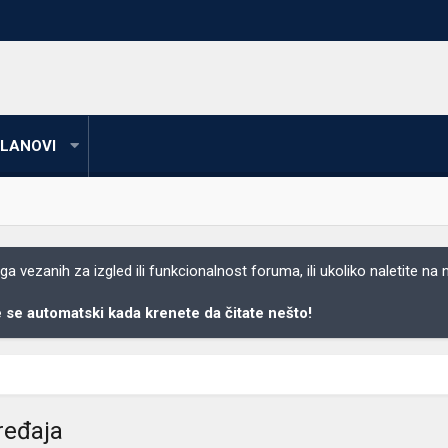
LANOVI
 vezanih za izgled ili funkcionalnost foruma, ili ukoliko naletite na
se automatski kada krenete da čitate nešto!
ređaja