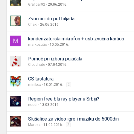
Graficar92
29.06.2016.
Zvucnici do pet hiljada.
Chaki
26.06.2016.
kondenzatorski mikrofon + usb zvučna kartica
M
markozutic
10.05.2016.
Pomoć pri izboru pojačala
Cloudhate
07.04.2016.
CS tastatura
minibox
18.01.2016.
2
Region free blu ray player u Srbiji?
noodi
13.03.2016.
Slušalice za video igre i muziku do 5000din
Marezz
11.02.2016.
2