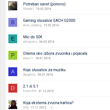
Potreban savet (ponovo)
Sloba87
10.02.2016.
Gaming slusalice EACH G2000
B
blu3r_dubbing
15.02.2016.
Mic do 50€
E
elmaestro
06.02.2016.
Dilema oko izbora zvucnika i pojacala
P
paun11
18.01.2016.
Koje slusalice za muziku
A
Apophis2
06.01.2016.
2.1 ili 5.1
D
Dz0n1Pr0
21.12.2015.
Koja eksterna zvucna kartica?
Villy
11.11.2015.
2