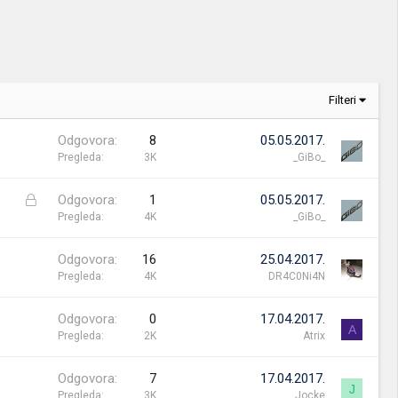
Filteri
Odgovora
8
05.05.2017.
Pregleda
3K
_GiBo_
Z
Odgovora
1
05.05.2017.
a
Pregleda
4K
_GiBo_
t
v
Odgovora
16
25.04.2017.
o
Pregleda
4K
DR4C0Ni4N
r
e
Odgovora
0
17.04.2017.
n
A
Pregleda
2K
Atrix
a
Odgovora
7
17.04.2017.
J
Pregleda
3K
Jocke