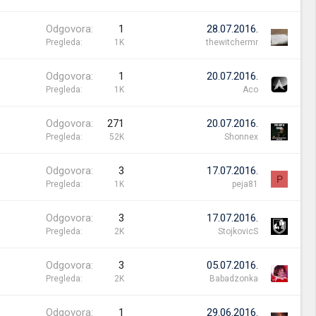
Odgovora
1
28.07.2016.
Pregleda
1K
thewitchermr
Odgovora
1
20.07.2016.
Pregleda
1K
Aco
Odgovora
271
20.07.2016.
Pregleda
52K
Shonnex
Odgovora
3
17.07.2016.
P
Pregleda
1K
peja81
Odgovora
3
17.07.2016.
Pregleda
2K
StojkovicS
Odgovora
3
05.07.2016.
Pregleda
2K
Babadzonka
Odgovora
1
29.06.2016.