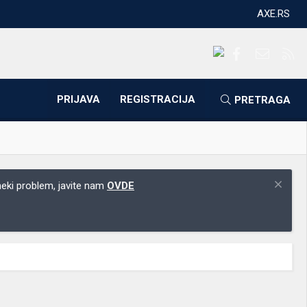
AXE.RS
Facebook
Kontakti
RS
PRIJAVA
REGISTRACIJA
PRETRAGA
 neki problem, javite nam
OVDE