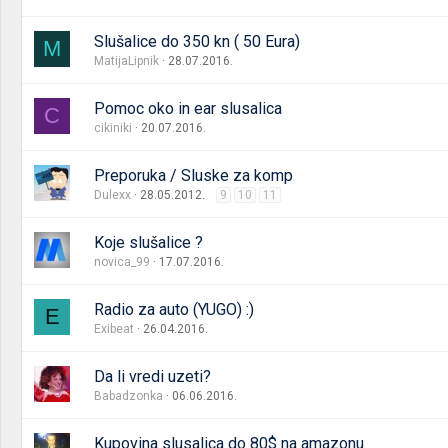
Slušalice do 350 kn ( 50 Eura)
M
MatijaLipnik
28.07.2016.
Pomoc oko in ear slusalica
C
cikiniki
20.07.2016.
Preporuka / Sluske za komp
Dulexx
28.05.2012.
9
10
11
Koje slušalice ?
novica_99
17.07.2016.
Radio za auto (YUGO) :)
E
Exibeat
26.04.2016.
Da li vredi uzeti?
Babadzonka
06.06.2016.
Kupovina slusalica do 80$ na amazonu