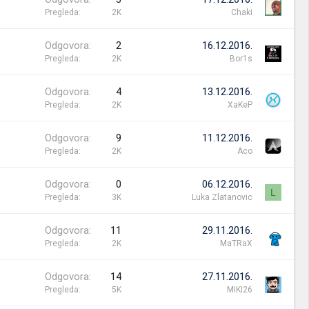
Pregleda
2K
Chaki
Odgovora
2
16.12.2016.
Pregleda
2K
Bor1s
Odgovora
4
13.12.2016.
Pregleda
2K
XaKeP
Odgovora
9
11.12.2016.
Pregleda
2K
Aco
Odgovora
0
06.12.2016.
L
Pregleda
3K
Luka Zlatanovic
Odgovora
11
29.11.2016.
Pregleda
2K
MaTRaX
Odgovora
14
27.11.2016.
Pregleda
5K
MIKI26