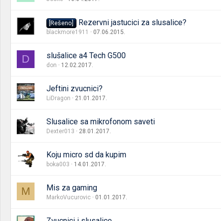
Rezervni jastucici za slusalice?
[Rešeno]
blackmore1911
07.06.2015.
slušalice a4 Tech G500
D
don
12.02.2017.
Jeftini zvucnici?
LiDragon
21.01.2017.
Slusalice sa mikrofonom saveti
Dexter013
28.01.2017.
Koju micro sd da kupim
boka003
14.01.2017.
Mis za gaming
M
MarkoVucurovic
01.01.2017.
Zvucnici i slusalice.