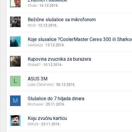
Chaki
16.12.2016.
Bežične slušalice sa mikrofonom
Wick
15.12.2016.
Koje slusalice ?CoolerMaster Ceres 300 ili Sharko
nasteezy
13.12.2016.
Kupovina zvucnika za burazera
Sloba87
10.12.2016.
ASUS 3M
L
Luka Zlatanovic
06.12.2016.
Slušalice do 7 hiljada dinara
M
Mrchaser
25.11.2016.
Koju zvučnu karticu
MIKI26
23.11.2016.