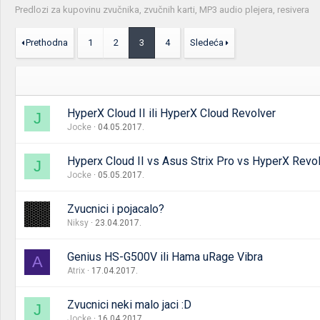
Predlozi za kupovinu zvučnika, zvučnih karti, MP3 audio plejera, resivera
Prethodna
1
2
3
4
Sledeća
HyperX Cloud II ili HyperX Cloud Revolver
J
Jocke
04.05.2017.
Hyperx Cloud II vs Asus Strix Pro vs HyperX Revo
J
Jocke
05.05.2017.
Zvucnici i pojacalo?
Niksy
23.04.2017.
Genius HS-G500V ili Hama uRage Vibra
A
Atrix
17.04.2017.
Zvucnici neki malo jaci :D
J
Jocke
16.04.2017.