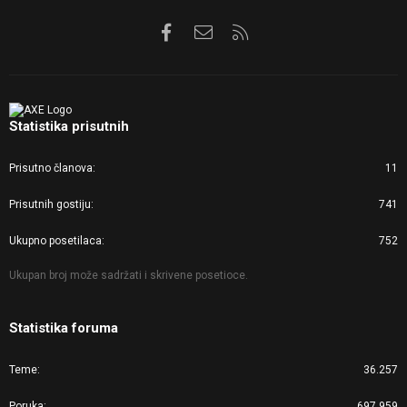
Facebook
Kontaktirajte nas
RSS
Statistika prisutnih
Prisutno članova
11
Prisutnih gostiju
741
Ukupno posetilaca
752
Ukupan broj može sadržati i skrivene posetioce.
Statistika foruma
Teme
36.257
Poruka
697.959