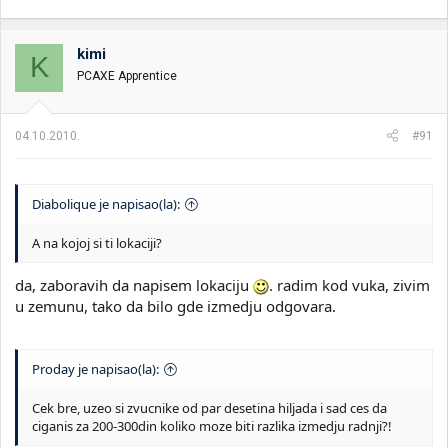
kimi
K
PCAXE Apprentice
04.10.2010.
#91
Diabolique je napisao(la):
A na kojoj si ti lokaciji?
da, zaboravih da napisem lokaciju
. radim kod vuka, zivim
u zemunu, tako da bilo gde izmedju odgovara.
Proday je napisao(la):
Cek bre, uzeo si zvucnike od par desetina hiljada i sad ces da
ciganis za 200-300din koliko moze biti razlika izmedju radnji?!