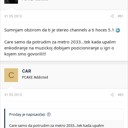
31.05.2010.
#81
Sumnjam obzirom da ti je stereo channels a ti hoces 5.1
Care samo da potrudim za metro 2033...tek kada upalim
enkodiranje na muzickoj dobijam pozicioniranje u igri o
kojem smo govorili!!!
CAR
C
PCAXE Addicted
31.05.2010.
#82
Proday je napisao(la):
Care samo da potrudim za metro 2033...tek kada upalim