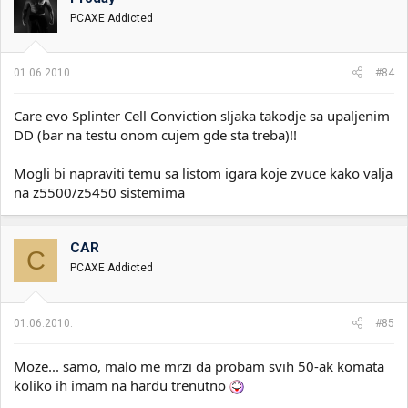
PCAXE Addicted
01.06.2010.
#84
Care evo Splinter Cell Conviction sljaka takodje sa upaljenim
DD (bar na testu onom cujem gde sta treba)!!
Mogli bi napraviti temu sa listom igara koje zvuce kako valja
na z5500/z5450 sistemima
CAR
C
PCAXE Addicted
01.06.2010.
#85
Moze... samo, malo me mrzi da probam svih 50-ak komata
koliko ih imam na hardu trenutno