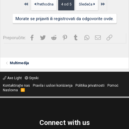
Prvo
Poslednja
Prethodna
4 od 5
Sledeća
Morate se prijaviti ili registrovati da odgovorite ovde.
Facebook
Twitter
Reddit
Pinterest
Tumblr
WhatsApp
Imejl
Link
Preporučite:
Multimedija
Axe Light
Srpski
Kontaktirajte nas
Pravila i uslovi korišćenja
Politika privatnosti
Pomoć
Naslovna
R
S
S
Connect with us