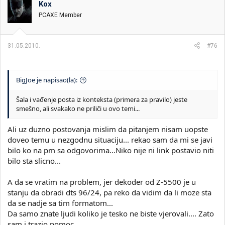
Kox
i
o
k
k
PCAXE Member
t
r
e
e
m
t
31.05.2010.
#76
e
a
n
j
a
BigJoe je napisao(la):
Šala i vađenje posta iz konteksta (primera za pravilo) jeste
smešno, ali svakako ne priliči u ovo temi...
Ali uz duzno postovanja mislim da pitanjem nisam uopste
doveo temu u nezgodnu situaciju... rekao sam da mi se javi
bilo ko na pm sa odgovorima...Niko nije ni link postavio niti
bilo sta slicno...
A da se vratim na problem, jer dekoder od Z-5500 je u
stanju da obradi dts 96/24, pa reko da vidim da li moze sta
da se nadje sa tim formatom...
Da samo znate ljudi koliko je tesko ne biste vjerovali.... Zato
sam i trazio pomoc....