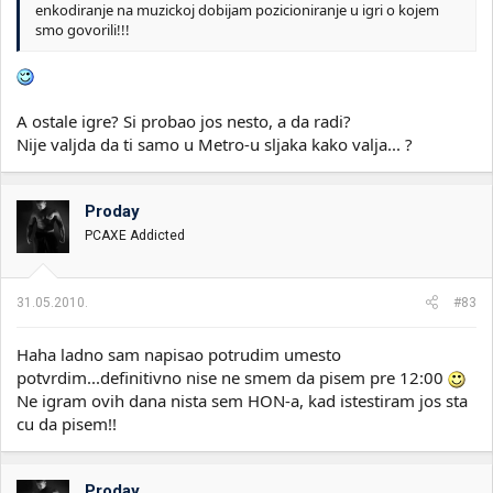
enkodiranje na muzickoj dobijam pozicioniranje u igri o kojem
smo govorili!!!
A ostale igre? Si probao jos nesto, a da radi?
Nije valjda da ti samo u Metro-u sljaka kako valja... ?
Proday
PCAXE Addicted
31.05.2010.
#83
Haha ladno sam napisao potrudim umesto
potvrdim...definitivno nise ne smem da pisem pre 12:00
Ne igram ovih dana nista sem HON-a, kad istestiram jos sta
cu da pisem!!
Proday