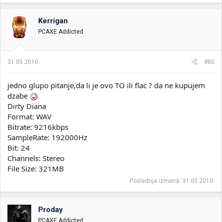
Kerrigan
PCAXE Addicted
31.05.2010.
#80
jedno glupo pitanje,da li je ovo TO ili flac ? da ne kupujem
dzabe
Dirty Diana
Format: WAV
Bitrate: 9216kbps
SampleRate: 192000Hz
Bit: 24
Channels: Stereo
File Size: 321MB
Poslednja izmena:
31.05.2010.
Proday
PCAXE Addicted