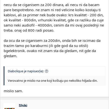
necu da se ciganisem za 200 dinara, ali necu ni da bacam
pare bespotrebno. ne znam ni red velicine kolko kostaju ti
kablovi, ali za primer nek bude ovako: krs kvalitet - 200 din,
ok kvalitet - 800din, vrhunski kvalitet, gde ce razliku da cuje
samo neki audiofil - 4000din, cenim da mi ovaj poslednji ne
treba. onaj od 800 radi posao.
da ocu da se ciganisem za 200din, onda bih se iscimao da
trazim tamo po karaburmi (ili gde god da su otisli)
bgelektronik. ovako nit znam sta da gledam, nit gde da
gledam.
Diabolique je napisao(la):
Verovatno je mislio na one koji koštaju po nekoliko hiljada din.
mislio sam.
Shiki