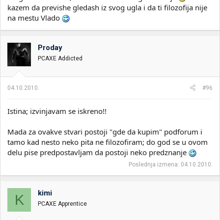
kazem da previshe gledash iz svog ugla i da ti filozofija nije
na mestu Vlado
Proday
PCAXE Addicted
04.10.2010.
#96
Istina; izvinjavam se iskreno!!
Mada za ovakve stvari postoji "gde da kupim" podforum i
tamo kad nesto neko pita ne filozofiram; do god se u ovom
delu pise predpostavljam da postoji neko predznanje
Poslednja izmena:
04.10.2010.
kimi
K
PCAXE Apprentice