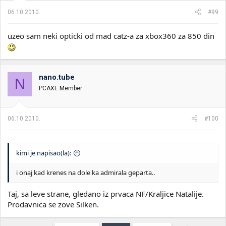
06.10.2010.
#99
uzeo sam neki opticki od mad catz-a za xbox360 za 850 din
nano.tube
N
PCAXE Member
06.10.2010.
#100
kimi je napisao(la):
i onaj kad krenes na dole ka admirala geparta..
Taj, sa leve strane, gledano iz prvaca NF/Kraljice Natalije.
Prodavnica se zove Silken.