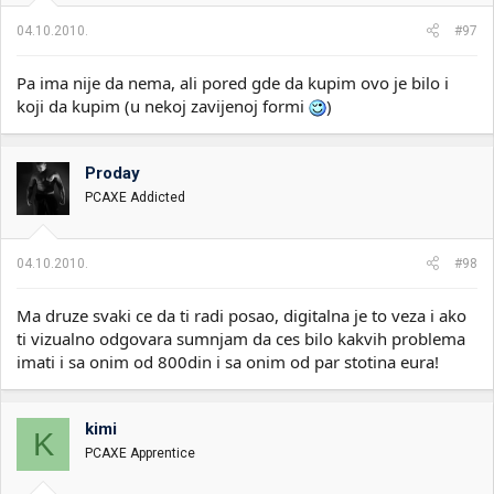
04.10.2010.
#97
Pa ima nije da nema, ali pored gde da kupim ovo je bilo i
koji da kupim (u nekoj zavijenoj formi
)
Proday
PCAXE Addicted
04.10.2010.
#98
Ma druze svaki ce da ti radi posao, digitalna je to veza i ako
ti vizualno odgovara sumnjam da ces bilo kakvih problema
imati i sa onim od 800din i sa onim od par stotina eura!
kimi
K
PCAXE Apprentice