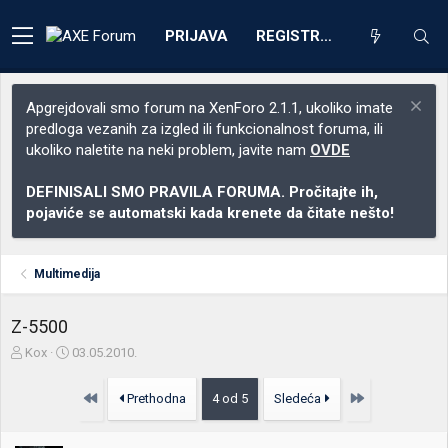
PRIJAVA
REGISTRACIJA
Apgrejdovali smo forum na XenForo 2.1.1, ukoliko imate
predloga vezanih za izgled ili funkcionalnost foruma, ili
ukoliko naletite na neki problem, javite nam
OVDE
DEFINISALI SMO PRAVILA FORUMA. Pročitajte ih,
pojaviće se automatski kada krenete da čitate nešto!
Multimedija
Z-5500
Z
D
Kox
03.05.2010.
a
a
č
t
Prvo
Poslednja
Prethodna
4 od 5
Sledeća
e
u
t
m
n
p