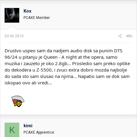
Kox
PCAXE Member
03.06.2010.
#86
Drustvo uspeo sam da nadjem audio disk sa punim DTS
96/24 u pitanju je Queen - A night at the opera, samo
muzika i zauzeto je oko 2.8gb... Prosledio sam preko optike
do dekodera u Z-5500, i zvuci extra dobro mozda najbolje
do sada sto sam slusao na njima... Napatio sam se dok sam
iskopao ovo ali vredi...
kimi
K
PCAXE Apprentice