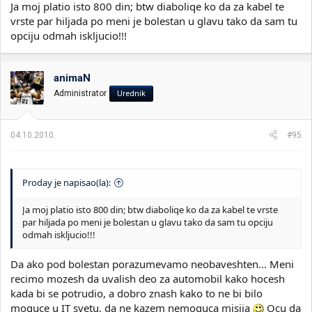
Ja moj platio isto 800 din; btw diaboliqe ko da za kabel te
vrste par hiljada po meni je bolestan u glavu tako da sam tu
opciju odmah iskljucio!!!
animaN
Administrator
Urednik
04.10.2010.
#95
Proday je napisao(la):
Ja moj platio isto 800 din; btw diaboliqe ko da za kabel te vrste
par hiljada po meni je bolestan u glavu tako da sam tu opciju
odmah iskljucio!!!
Da ako pod bolestan porazumevamo neobaveshten... Meni
recimo mozesh da uvalish deo za automobil kako hocesh
kada bi se potrudio, a dobro znash kako to ne bi bilo
moguce u IT svetu, da ne kazem nemoguca misija
Ocu da