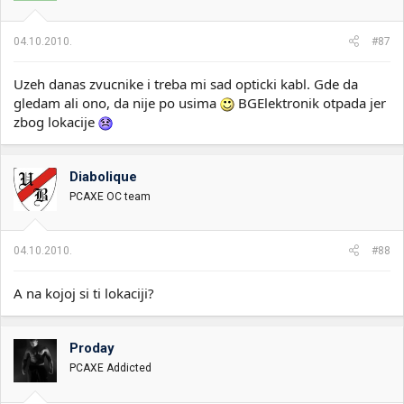
04.10.2010.
#87
Uzeh danas zvucnike i treba mi sad opticki kabl. Gde da
gledam ali ono, da nije po usima
BGElektronik otpada jer
zbog lokacije
Diabolique
PCAXE OC team
04.10.2010.
#88
A na kojoj si ti lokaciji?
Proday
PCAXE Addicted