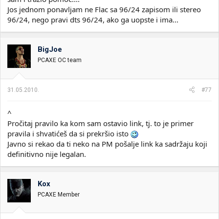
Jos jednom ponavljam ne Flac sa 96/24 zapisom ili stereo
96/24, nego pravi dts 96/24, ako ga uopste i ima...
BigJoe
PCAXE OC team
31.05.2010.
#77
^
Pročitaj pravilo ka kom sam ostavio link, tj. to je primer
pravila i shvatićeš da si prekršio isto
Javno si rekao da ti neko na PM pošalje link ka sadržaju koji
definitivno nije legalan.
Kox
PCAXE Member