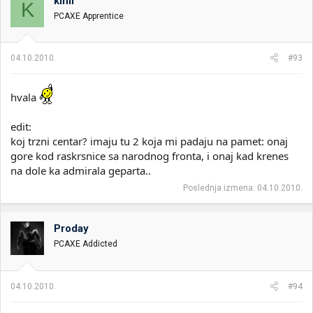
kimi
K
PCAXE Apprentice
04.10.2010.
#93
hvala
edit:
koj trzni centar? imaju tu 2 koja mi padaju na pamet: onaj
gore kod raskrsnice sa narodnog fronta, i onaj kad krenes
na dole ka admirala geparta..
Poslednja izmena:
04.10.2010.
Proday
PCAXE Addicted
04.10.2010.
#94