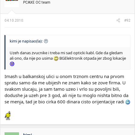
PCAXE OC team
04.10.2010.
#92
kimi je napisao(la):
Uzeh danas zvucnike i treba mi sad opticki kabl. Gde da gledam
ali ono, da nije po usima
BGElektronik otpada jer zbog lokacije
Imash u balkanskoj ulici u onom trznom centru na prvom
spratu samo da me ubijesh ne znam kako se zove firma. U
svakom slucaju, ja sam tamo uzeo i vrlo su povoljni bili,
dodushe ja uzeh pre 3 god, ali nije tu moglo nishta bitno da
se menja, tad je bio cirka 600 dinara cisto orijentacije radi