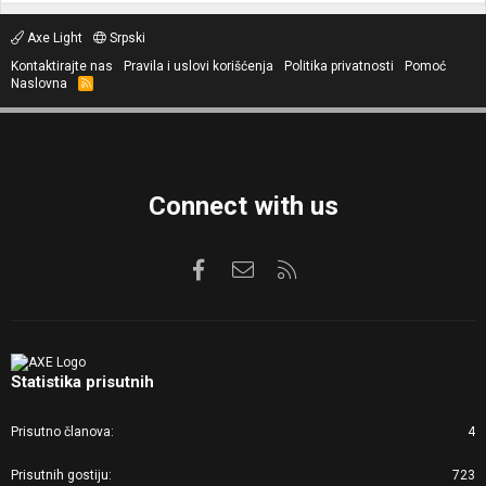
Axe Light
Srpski
Kontaktirajte nas
Pravila i uslovi korišćenja
Politika privatnosti
Pomoć
Naslovna
R
S
S
Connect with us
Facebook
Kontaktirajte nas
RSS
Statistika prisutnih
Prisutno članova
4
Prisutnih gostiju
723