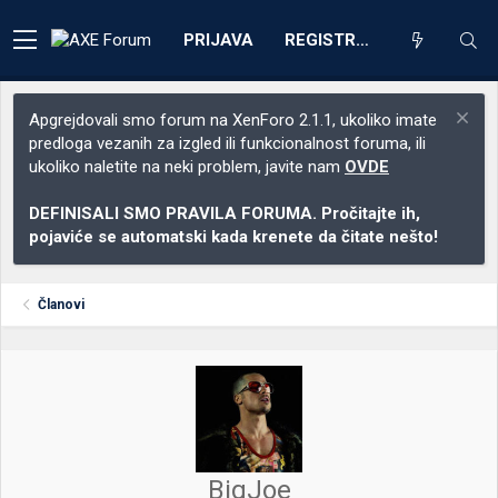
PRIJAVA
REGISTRACIJA
Apgrejdovali smo forum na XenForo 2.1.1, ukoliko imate
predloga vezanih za izgled ili funkcionalnost foruma, ili
ukoliko naletite na neki problem, javite nam
OVDE
DEFINISALI SMO PRAVILA FORUMA. Pročitajte ih,
pojaviće se automatski kada krenete da čitate nešto!
Članovi
BigJoe