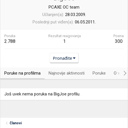
PCAXE OC team
Učlanjen(a)
28.03.2009.
Poslednji put viđen(a)
06.05.2011.
Poruka
Rezultat reagovanja
Poena
2.788
1
300
Pronađite
Poruke na profilima
Najnovije aktivnosti
Poruke
O vama.
Još uvek nema poruka na BigJoe profilu.
Članovi