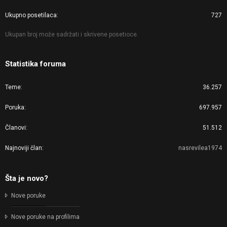
Ukupno posetilaca
727
Ukupan broj može sadržati i skrivene posetioce.
Statistika foruma
Teme
36.257
Poruka
697.957
Članovi
51.512
Najnoviji član
nasrevilea1974
Šta je novo?
Nove poruke
Nove poruke na profilima