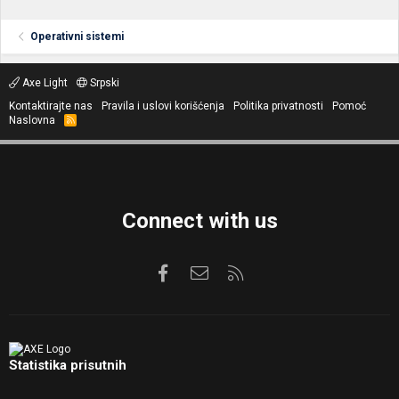
Operativni sistemi
Axe Light
Srpski
Kontaktirajte nas
Pravila i uslovi korišćenja
Politika privatnosti
Pomoć
Naslovna
R
S
S
Connect with us
Facebook
Kontaktirajte nas
RSS
Statistika prisutnih