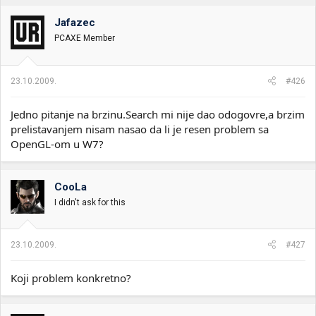
i
o
k
k
Jafazec
t
r
PCAXE Member
e
e
m
t
e
a
23.10.2009.
#426
n
j
a
Jedno pitanje na brzinu.Search mi nije dao odogovre,a brzim
prelistavanjem nisam nasao da li je resen problem sa
OpenGL-om u W7?
CooLa
I didn't ask for this
23.10.2009.
#427
Koji problem konkretno?