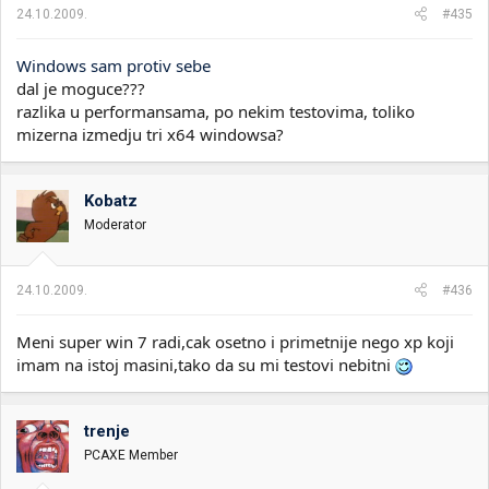
24.10.2009.
#435
Windows sam protiv sebe
dal je moguce???
razlika u performansama, po nekim testovima, toliko
mizerna izmedju tri x64 windowsa?
Kobatz
Moderator
24.10.2009.
#436
Meni super win 7 radi,cak osetno i primetnije nego xp koji
imam na istoj masini,tako da su mi testovi nebitni
trenje
PCAXE Member