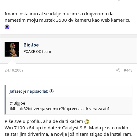
Imam instaliran al se idalje mucim sa drajverima da
namestim moju mustek 3500 dv kameru kao web kamericu
BigJoe
PCAXE OC team
24.10.2009.
#443
Jafazec je napisao(la):
@BigJoe
64bit ili 32bit verzija sedmice?Koja verzija drivera za ati?
Piše sve u profilu, al' ajde da ti kaćem
Win 7100 x64 up to date + Catalyst 9.8. Mada je isto radilo i
sa starijim driverima, a novije još nisam stigao da instaliram.