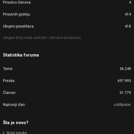
Prisutno članova
4
Prisutnih gostiju
414
Ukupno posetilaca
418
Ukupan broj može sadržati i skrivene posetioce.
Statistika foruma
Teme
36.249
Poruka
697.993
Članovi
51.779
Najnoviji član
co88poker
Šta je novo?
Nove poruke