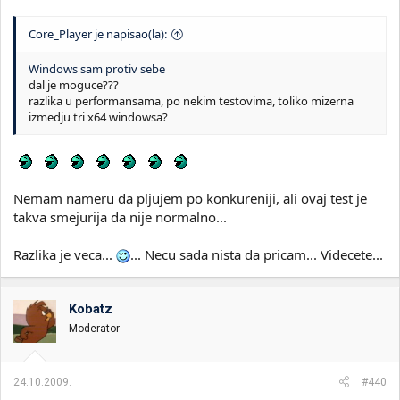
Core_Player je napisao(la):
Windows sam protiv sebe
dal je moguce???
razlika u performansama, po nekim testovima, toliko mizerna
izmedju tri x64 windowsa?
Nemam nameru da pljujem po konkureniji, ali ovaj test je
takva smejurija da nije normalno...
Razlika je veca...
... Necu sada nista da pricam... Videcete...
Kobatz
Moderator
24.10.2009.
#440