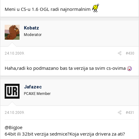
Meni u CS-u 1.6 OGL radi najnormalnim
Kobatz
Moderator
24.10.2009.
#430
Haha,radi ko podmazano bas ta verzija sa svim cs-ovima
Jafazec
PCAXE Member
24.10.2009.
#431
@BigJoe
64bit ili 32bit verzija sedmice?Koja verzija drivera za ati?