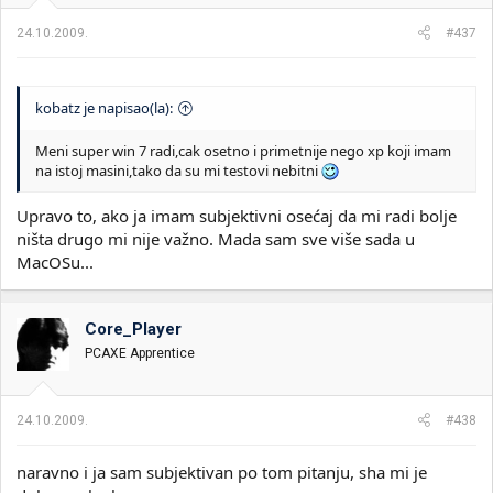
24.10.2009.
#437
kobatz je napisao(la):
Meni super win 7 radi,cak osetno i primetnije nego xp koji imam
na istoj masini,tako da su mi testovi nebitni
Upravo to, ako ja imam subjektivni osećaj da mi radi bolje
ništa drugo mi nije važno. Mada sam sve više sada u
MacOSu...
Core_Player
PCAXE Apprentice
24.10.2009.
#438
naravno i ja sam subjektivan po tom pitanju, sha mi je