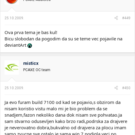
25.10.2009.
#449
Ova prva tema je bas kul!
Bicu slobodan da pogodim da su se teme vec pojavile na
deviantArt
misticx
PCAXE OC team
25.10.2009.
#450
Ja evo furam build 7100 od kad se pojavio,s obzirom da
nisam koristio vistu malo mi je bio problem da se
snadjem,fazon nekoliko dana dok nisam sve pohvatao.Ja
sam stvarno odusevljen kako brzo radi,podrska za drajvere
je neverovatno dobra,bukvalno od drajvera za plocu imam
samo zvucne,sve ostalo je sama win 7 podigla,vecj po