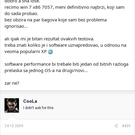
dobro a sha lose.
recimo win 7 x86 7057, meni definitivno najbrzi, koji sam
do sada probao.
bez obzira na par bagova koje sam bez problema
ignorisao...
ali ipak mi je bitan rezultat ovakvih testova.
treba znati koliko je i software uznapredovao, u odnosu na
veoma popularni XP
software performance bi trebale biti jedan od bitnih razloga
prelaska sa jednog OS-a na drugi/novi...
zar ne?
CooLa
I didn't ask for this
24.10.2009.
#439