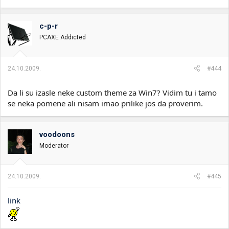
c-p-r
PCAXE Addicted
24.10.2009.
#444
Da li su izasle neke custom theme za Win7? Vidim tu i tamo
se neka pomene ali nisam imao prilike jos da proverim.
voodoons
Moderator
24.10.2009.
#445
link