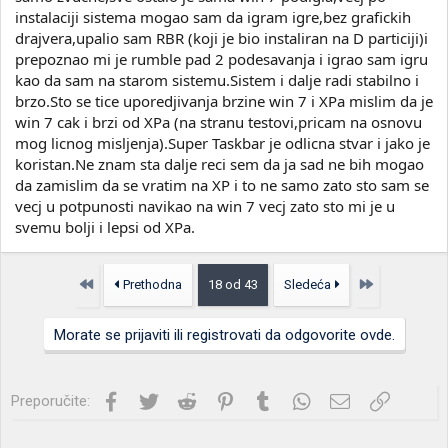
instalaciji sistema mogao sam da igram igre,bez grafickih
drajvera,upalio sam RBR (koji je bio instaliran na D particiji)i
prepoznao mi je rumble pad 2 podesavanja i igrao sam igru
kao da sam na starom sistemu.Sistem i dalje radi stabilno i
brzo.Sto se tice uporedjivanja brzine win 7 i XPa mislim da je
win 7 cak i brzi od XPa (na stranu testovi,pricam na osnovu
mog licnog misljenja).Super Taskbar je odlicna stvar i jako je
koristan.Ne znam sta dalje reci sem da ja sad ne bih mogao
da zamislim da se vratim na XP i to ne samo zato sto sam se
vecj u potpunosti navikao na win 7 vecj zato sto mi je u
svemu bolji i lepsi od XPa.
Prvo
Poslednja
Prethodna
18 od 43
Sledeća
Morate se prijaviti ili registrovati da odgovorite ovde.
Facebook
Twitter
Reddit
Pinterest
Tumblr
WhatsApp
Imejl
Link
Preporučite: