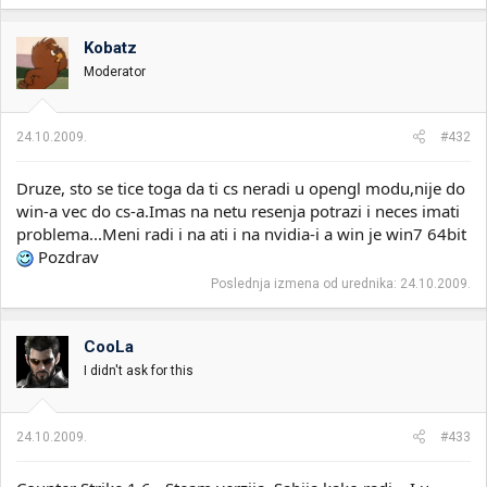
Kobatz
Moderator
24.10.2009.
#432
Druze, sto se tice toga da ti cs neradi u opengl modu,nije do
win-a vec do cs-a.Imas na netu resenja potrazi i neces imati
problema...Meni radi i na ati i na nvidia-i a win je win7 64bit
Pozdrav
Poslednja izmena od urednika:
24.10.2009.
CooLa
I didn't ask for this
24.10.2009.
#433