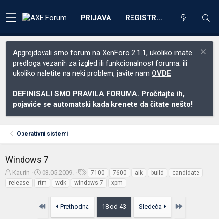
PRIJAVA
REGISTRACIJA
Apgrejdovali smo forum na XenForo 2.1.1, ukoliko imate
predloga vezanih za izgled ili funkcionalnost foruma, ili
ukoliko naletite na neki problem, javite nam
OVDE
DEFINISALI SMO PRAVILA FORUMA. Pročitajte ih,
pojaviće se automatski kada krenete da čitate nešto!
Operativni sistemi
Windows 7
Z
D
O
Kaurin
03.05.2009.
7100
7600
aik
build
candidate
a
a
z
release
rtm
wdk
windows 7
xpm
č
t
n
e
u
a
Prvo
Poslednja
Prethodna
18 od 43
Sledeća
t
m
k
n
p
e