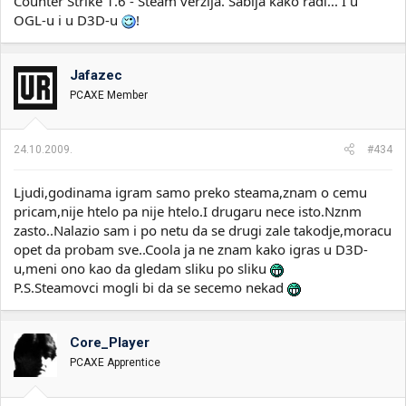
Counter Strike 1.6 - Steam verzija. Sabija kako radi... I u
OGL-u i u D3D-u
!
Jafazec
PCAXE Member
24.10.2009.
#434
Ljudi,godinama igram samo preko steama,znam o cemu
pricam,nije htelo pa nije htelo.I drugaru nece isto.Nznm
zasto..Nalazio sam i po netu da se drugi zale takodje,moracu
opet da probam sve..Coola ja ne znam kako igras u D3D-
u,meni ono kao da gledam sliku po sliku
P.S.Steamovci mogli bi da se secemo nekad
Core_Player
PCAXE Apprentice