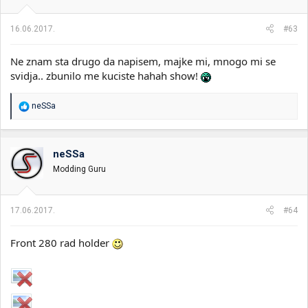
n
j
a
16.06.2017.
#63
:
Ne znam sta drugo da napisem, majke mi, mnogo mi se
svidja.. zbunilo me kuciste hahah show!
R
neSSa
e
a
g
o
neSSa
v
Modding Guru
a
n
j
a
17.06.2017.
#64
:
Front 280 rad holder