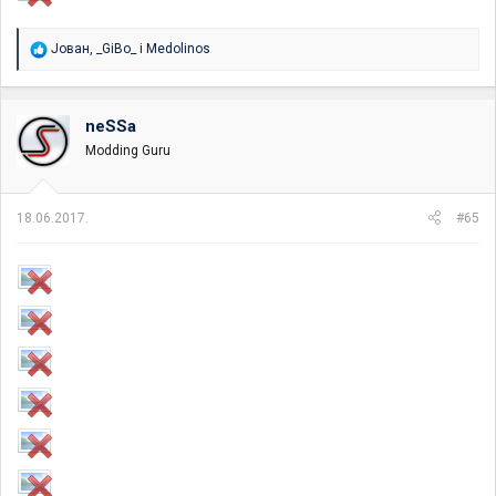
R
Јован
,
_GiBo_
i
Medolinos
e
a
g
o
neSSa
v
Modding Guru
a
n
j
a
18.06.2017.
#65
: