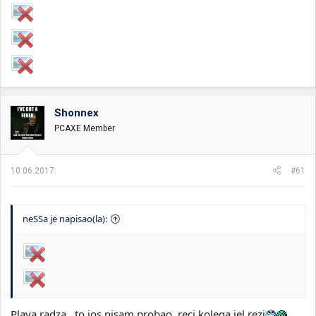
Shonnex
PCAXE Member
10.06.2017.
#61
neSSa je napisao(la):
Plava radza.. to jos nisam probao, reci kolega jel rezi