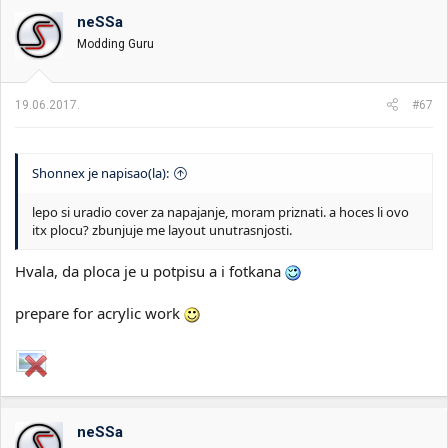
neSSa
Modding Guru
19.06.2017.
#67
Shonnex je napisao(la):
lepo si uradio cover za napajanje, moram priznati. a hoces li ovo
itx plocu? zbunjuje me layout unutrasnjosti.
Hvala, da ploca je u potpisu a i fotkana
prepare for acrylic work
neSSa