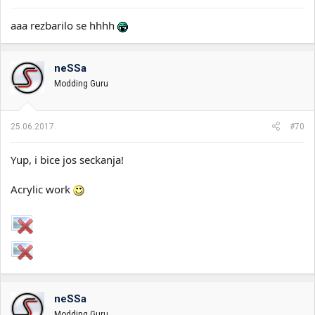
aaa rezbarilo se hhhh
neSSa
Modding Guru
25.06.2017.
#70
Yup, i bice jos seckanja!
Acrylic work
neSSa
Modding Guru