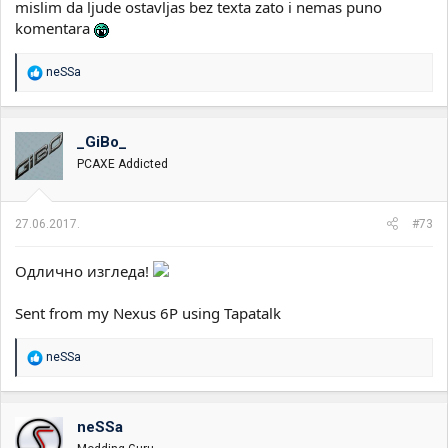
mislim da ljude ostavljas bez texta zato i nemas puno
komentara
R
neSSa
e
a
g
o
_GiBo_
v
PCAXE Addicted
a
n
j
a
27.06.2017.
#73
:
Одлично изгледа!
Sent from my Nexus 6P using Tapatalk
R
neSSa
e
a
g
o
neSSa
v