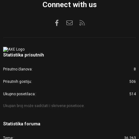
Connect with us
Facebook
Kontaktirajte nas
RSS
Statistika prisutnih
Prisutno članova
8
Prisutnih gostiju
506
Ukupno posetilaca
514
Ukupan broj može sadržati i skrivene posetioce.
Statistika foruma
Teme
36.263