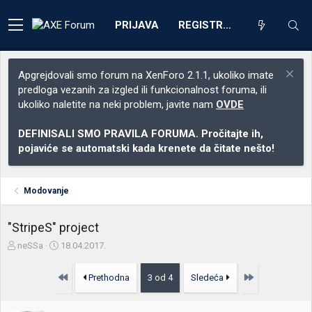
PRIJAVA
REGISTRACIJA
Apgrejdovali smo forum na XenForo 2.1.1, ukoliko imate
predloga vezanih za izgled ili funkcionalnost foruma, ili
ukoliko naletite na neki problem, javite nam
OVDE
DEFINISALI SMO PRAVILA FORUMA. Pročitajte ih,
pojaviće se automatski kada krenete da čitate nešto!
Modovanje
"StripeS" project
Z
D
neSSa
18.04.2017.
a
a
č
t
Prvo
Poslednja
Prethodna
3 od 4
Sledeća
e
u
t
m
n
p