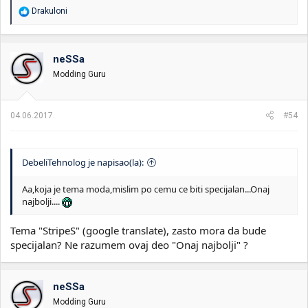
R
Drakuloni
e
a
g
o
neSSa
v
Modding Guru
a
n
j
a
04.06.2017.
#54
:
DebeliTehnolog je napisao(la):
Aa,koja je tema moda,mislim po cemu ce biti specijalan...Onaj
najbolji....
Tema "StripeS" (google translate), zasto mora da bude
specijalan? Ne razumem ovaj deo "Onaj najbolji" ?
neSSa
Modding Guru