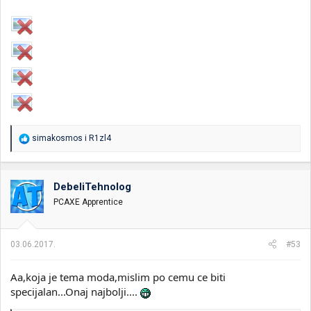
R
simakosmos
i
R1zl4
e
a
g
o
DebeliTehnolog
v
PCAXE Apprentice
a
n
j
a
03.06.2017.
#53
:
Aa,koja je tema moda,mislim po cemu ce biti
specijalan...Onaj najbolji....