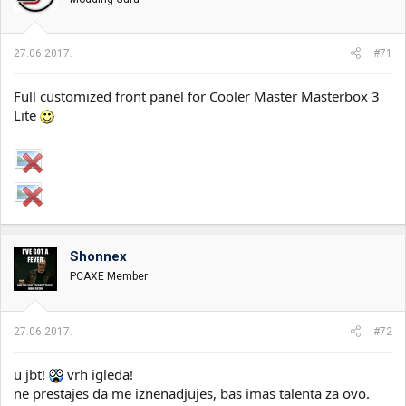
27.06.2017.
#71
Full customized front panel for Cooler Master Masterbox 3
Lite
Shonnex
PCAXE Member
27.06.2017.
#72
u jbt!
vrh igleda!
ne prestajes da me iznenadjujes, bas imas talenta za ovo.