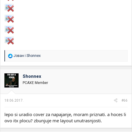
R
Јован
i
Shonnex
e
a
g
o
Shonnex
v
PCAXE Member
a
n
j
a
18.06.2017.
#66
:
lepo si uradio cover za napajanje, moram priznati. a hoces li
ovo itx plocu? zbunjuje me layout unutrasnjosti.