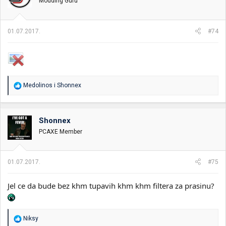
Modding Guru
a
n
j
a
01.07.2017.
#74
:
R
Medolinos
i
Shonnex
e
a
g
o
Shonnex
v
PCAXE Member
a
n
j
a
01.07.2017.
#75
:
Jel ce da bude bez khm tupavih khm khm filtera za prasinu?
R
Niksy