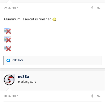
09.06.2017.
#59
Aluminum lasercut is finished
R
Drakuloni
e
a
g
o
neSSa
v
Modding Guru
a
n
j
a
10.06.2017.
#60
: