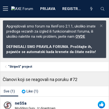
PRIJAVA
REGISTRACIJA
Apgrejdovali smo forum na XenForo 2.1.1, ukoliko imate
predloga vezanih za izgled ili funkcionalnost foruma, ili
ukoliko naletite na neki problem, javite nam
OVDE
DEFINISALI SMO PRAVILA FORUMA. Pročitajte ih,
pojaviće se automatski kada krenete da čitate nešto!
"StripeS" project
Članovi koji se reagovali na poruku #72
Sve
(1)
Like
(1)
neSSa
Modding Guru
·
Iz
downtown