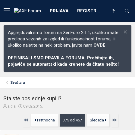
PRIJAVA
REGISTRACIJA
Apgrejdovali smo forum na XenForo 2.1.1, ukoliko imate
predloga vezanih za izgled ili funkcionalnost foruma, ili
ukoliko naletite na neki problem, javite nam
OVDE
DEFINISALI SMO PRAVILA FORUMA. Pročitajte ih,
pojaviće se automatski kada krenete da čitate nešto!
Svaštara
Sta ste poslednje kupili?
Z
D
a c a
09.02.2015.
a
a
č
t
Prvo
Poslednja
Prethodna
375 od 467
Sledeća
e
u
t
m
n
p