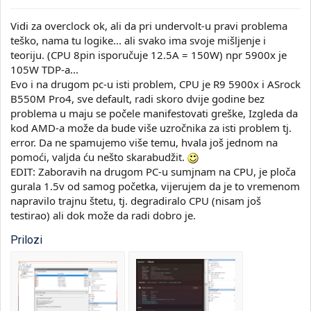
Vidi za overclock ok, ali da pri undervolt-u pravi problema
teško, nama tu logike... ali svako ima svoje mišljenje i
teoriju. (CPU 8pin isporučuje 12.5A = 150W) npr 5900x je
105W TDP-a...
Evo i na drugom pc-u isti problem, CPU je R9 5900x i ASrock
B550M Pro4, sve default, radi skoro dvije godine bez
problema u maju se počele manifestovati greške, Izgleda da
kod AMD-a može da bude više uzročnika za isti problem tj.
error. Da ne spamujemo više temu, hvala još jednom na
pomoći, valjda ću nešto skarabudžit.
EDIT: Zaboravih na drugom PC-u sumjnam na CPU, je ploča
gurala 1.5v od samog početka, vijerujem da je to vremenom
napravilo trajnu štetu, tj. degradiralo CPU (nisam još
testirao) ali dok može da radi dobro je.
Prilozi