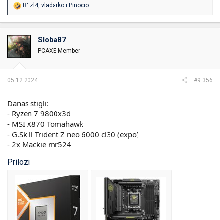
R
R1zl4
,
vladarko
i
Pinocio
e
a
g
o
Sloba87
v
PCAXE Member
a
n
j
a
05.12.2024.
#9.356
:
Danas stigli:
- Ryzen 7 9800x3d
- MSI X870 Tomahawk
- G.Skill Trident Z neo 6000 cl30 (expo)
- 2x Mackie mr524
Prilozi