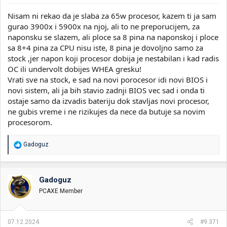
Nisam ni rekao da je slaba za 65w procesor, kazem ti ja sam
gurao 3900x i 5900x na njoj, ali to ne preporucijem, za
naponsku se slazem, ali ploce sa 8 pina na naponskoj i ploce
sa 8+4 pina za CPU nisu iste, 8 pina je dovoljno samo za
stock ,jer napon koji procesor dobija je nestabilan i kad radis
OC ili undervolt dobijes WHEA gresku!
Vrati sve na stock, e sad na novi porocesor idi novi BIOS i
novi sistem, ali ja bih stavio zadnji BIOS vec sad i onda ti
ostaje samo da izvadis bateriju dok stavljas novi procesor,
ne gubis vreme i ne rizikujes da nece da butuje sa novim
procesorom.
R
Gadoguz
e
a
g
o
Gadoguz
v
PCAXE Member
a
n
j
a
07.12.2024.
#9.371
: