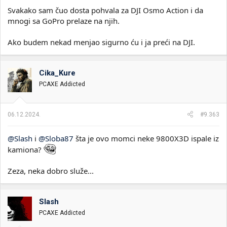
Svakako sam čuo dosta pohvala za DJI Osmo Action i da
mnogi sa GoPro prelaze na njih.
Ako budem nekad menjao sigurno ću i ja preći na DJI.
Cika_Kure
PCAXE Addicted
06.12.2024.
#9.363
@Slash
i
@Sloba87
šta je ovo momci neke 9800X3D ispale iz
kamiona?
Zeza, neka dobro služe...
Slash
PCAXE Addicted