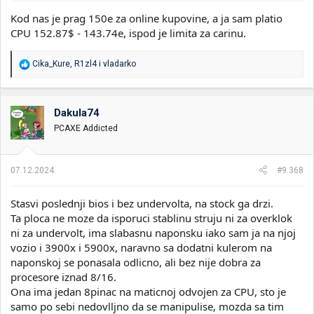
Kod nas je prag 150e za online kupovine, a ja sam platio
CPU 152.87$ - 143.74e, ispod je limita za carinu.
R
Cika_Kure
,
R1zl4
i
vladarko
e
a
g
o
Dakula74
v
PCAXE Addicted
a
n
j
a
07.12.2024.
#9.368
:
Stasvi poslednji bios i bez undervolta, na stock ga drzi.
Ta ploca ne moze da isporuci stablinu struju ni za overklok
ni za undervolt, ima slabasnu naponsku iako sam ja na njoj
vozio i 3900x i 5900x, naravno sa dodatni kulerom na
naponskoj se ponasala odlicno, ali bez nije dobra za
procesore iznad 8/16.
Ona ima jedan 8pinac na maticnoj odvojen za CPU, sto je
samo po sebi nedovlljno da se manipulise, mozda sa tim