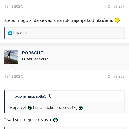
a
05.12.2024.
#9.354
:
Šteta..mogo si da se vadiš na rok trajanja kod ukućana.
R
Novatech
e
a
g
o
PORSCHE
v
PCAXE Addicted
a
n
j
a
05.12.2024.
#9.355
:
Pinocio je napisao(la):
Moj covek
I ja sam tako poceo sa 1kg
I sad se smejes krezavo.