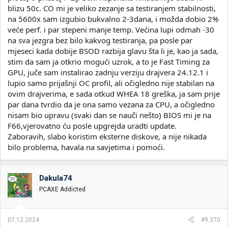
blizu 50c. CO mi je veliko zezanje sa testiranjem stabilnosti,
na 5600x sam izgubio bukvalno 2-3dana, i možda dobio 2%
veće perf. i par stepeni manje temp. Većina lupi odmah -30
na sva jezgra bez bilo kakvog testiranja, pa posle par
mjeseci kada dobije BSOD razbija glavu šta li je, kao ja sada,
stim da sam ja otkrio mogući uzrok, a to je Fast Timing za
GPU, juče sam instalirao zadnju verziju drajvera 24.12.1 i
lupio samo prijašnji OC profil, ali očigledno nije stabilan na
ovim drajverima, e sada otkud WHEA 18 greška, ja sam prije
par dana tvrdio da je ona samo vezana za CPU, a očigledno
nisam bio upravu (svaki dan se nauči nešto) BIOS mi je na
F66,vjerovatno ću posle upgrejda uradti update.
Zaboravih, slabo koristim eksterne diskove, a nije nikada
bilo problema, havala na savjetima i pomoći.
Dakula74
PCAXE Addicted
07.12.2024.
#9.370