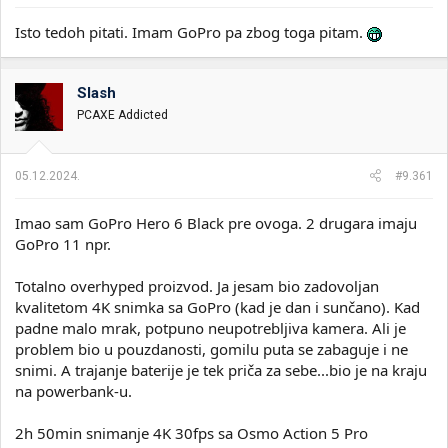
Isto tedoh pitati. Imam GoPro pa zbog toga pitam.
Slash
PCAXE Addicted
05.12.2024.
#9.361
Imao sam GoPro Hero 6 Black pre ovoga. 2 drugara imaju
GoPro 11 npr.
Totalno overhyped proizvod. Ja jesam bio zadovoljan
kvalitetom 4K snimka sa GoPro (kad je dan i sunčano). Kad
padne malo mrak, potpuno neupotrebljiva kamera. Ali je
problem bio u pouzdanosti, gomilu puta se zabaguje i ne
snimi. A trajanje baterije je tek priča za sebe...bio je na kraju
na powerbank-u.
2h 50min snimanje 4K 30fps sa Osmo Action 5 Pro