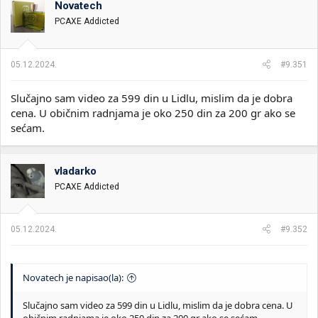
Novatech
i
o
k
k
PCAXE Addicted
t
r
e
e
m
t
05.12.2024.
#9.351
e
a
n
Slučajno sam video za 599 din u Lidlu, mislim da je dobra
j
a
cena. U običnim radnjama je oko 250 din za 200 gr ako se
sećam.
vladarko
PCAXE Addicted
05.12.2024.
#9.352
Novatech je napisao(la):
Slučajno sam video za 599 din u Lidlu, mislim da je dobra cena. U