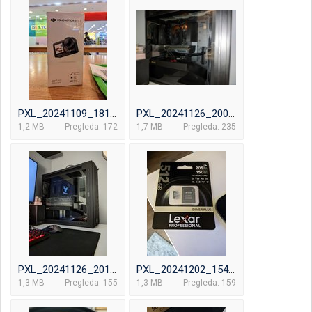
PXL_20241109_181751807~2.jpg
PXL_20241126_200550696.jpg
1,2 MB
Pregleda: 172
1,7 MB
Pregleda: 235
PXL_20241126_201639759.jpg
PXL_20241202_154133757.jpg
1,3 MB
Pregleda: 155
1,3 MB
Pregleda: 159