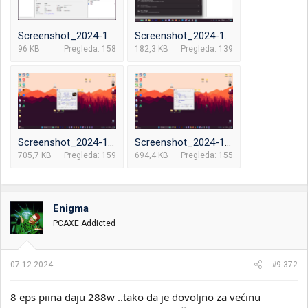
Screenshot_2024-12-07_111627.png
Screenshot_2024-12-07_111748.png
96 KB
Pregleda: 158
182,3 KB
Pregleda: 139
Screenshot_2024-12-07_111901.png
Screenshot_2024-12-07_111912.png
705,7 KB
Pregleda: 159
694,4 KB
Pregleda: 155
Enigma
PCAXE Addicted
07.12.2024.
#9.372
8 eps piina daju 288w ..tako da je dovoljno za većinu