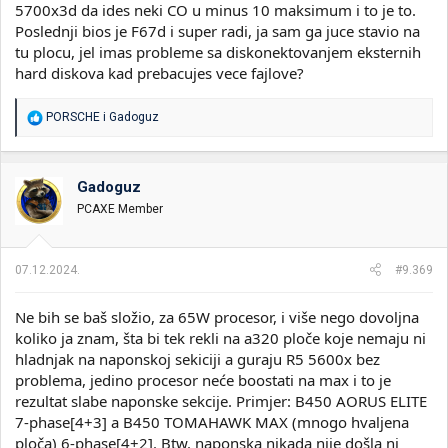
5700x3d da ides neki CO u minus 10 maksimum i to je to.
Poslednji bios je F67d i super radi, ja sam ga juce stavio na
tu plocu, jel imas probleme sa diskonektovanjem eksternih
hard diskova kad prebacujes vece fajlove?
R
PORSCHE
i
Gadoguz
e
a
g
o
Gadoguz
v
PCAXE Member
a
n
j
a
07.12.2024.
#9.369
:
Ne bih se baš složio, za 65W procesor, i više nego dovoljna
koliko ja znam, šta bi tek rekli na a320 ploče koje nemaju ni
hladnjak na naponskoj sekiciji a guraju R5 5600x bez
problema, jedino procesor neće boostati na max i to je
rezultat slabe naponske sekcije. Primjer: B450 AORUS ELITE
7-phase[4+3] a B450 TOMAHAWK MAX (mnogo hvaljena
ploča) 6-phase[4+2]. Btw. naponska nikada nije došla ni