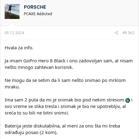
g
o
PORSCHE
v
PCAXE Addicted
a
n
j
a
05.12.2024.
#9.362
:
Hvala za info.
Ja imam GoPro Hero 8 Black i ono zadovoljan sam, al nisam
nešto mnogo zahtevan korisnik.
Ne mogu da se setim da li sam nešto snimao po mrklom
mraku.
Ima sam 2 puta da mi je snimak bio pod nekim stresom
i
svo vreme se slika tresla i snimak je bio ne upotrebljiv, al
sreća to su bili ne bitni snimci.
Baterija jeste diskutabilna, al meni za ono šta mi treba
odrađuju posao (2 kom).