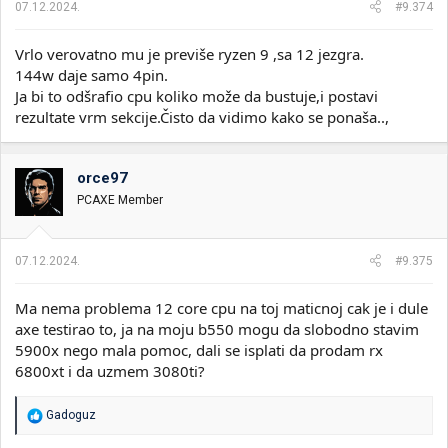
07.12.2024.
#9.374
Vrlo verovatno mu je previše ryzen 9 ,sa 12 jezgra.
144w daje samo 4pin.
Ja bi to odšrafio cpu koliko može da bustuje,i postavi
rezultate vrm sekcije.Čisto da vidimo kako se ponaša..,
orce97
PCAXE Member
07.12.2024.
#9.375
Ma nema problema 12 core cpu na toj maticnoj cak je i dule
axe testirao to, ja na moju b550 mogu da slobodno stavim
5900x nego mala pomoc, dali se isplati da prodam rx
6800xt i da uzmem 3080ti?
R
Gadoguz
e
a