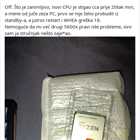
Off. Što je zanimljivo, novi CPU je stigao cca prije 20tak min,
a mene od juče zeza PC, prvo se nije želio probudit iz
standby-a, a jutros restart i WHEA greška 18.
Nemoguće da mi već drugi 5600x pravi iste probleme, ovo
sam ja stručnjak nešto zaje*ao.