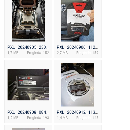
PXL_20240905_230325742.jpg
PXL_20240906_112223969.jpg
1,7 MB
Pregleda: 152
2,7 MB
Pregleda: 159
PXL_20240908_084502396.jpg
PXL_20240912_113103849~2.jpg
1,9 MB
Pregleda: 193
1,4 MB
Pregleda: 143