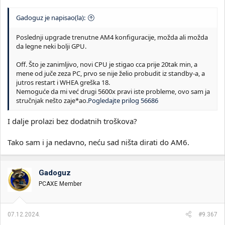
Gadoguz je napisao(la):
Poslednji upgrade trenutne AM4 konfiguracije, možda ali možda
da legne neki bolji GPU.
Off. Što je zanimljivo, novi CPU je stigao cca prije 20tak min, a
mene od juče zeza PC, prvo se nije želio probudit iz standby-a, a
jutros restart i WHEA greška 18.
Nemoguće da mi već drugi 5600x pravi iste probleme, ovo sam ja
stručnjak nešto zaje*ao.
Pogledajte prilog 56686
I dalje prolazi bez dodatnih troškova?
Tako sam i ja nedavno, neću sad ništa dirati do AM6.
Gadoguz
PCAXE Member
07.12.2024.
#9.367