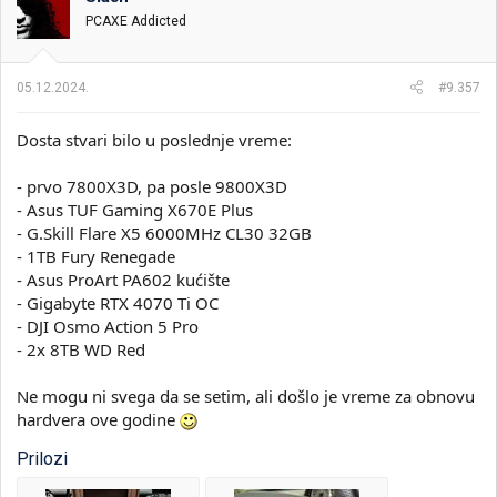
v
PCAXE Addicted
a
n
j
a
05.12.2024.
#9.357
:
Dosta stvari bilo u poslednje vreme:
- prvo 7800X3D, pa posle 9800X3D
- Asus TUF Gaming X670E Plus
- G.Skill Flare X5 6000MHz CL30 32GB
- 1TB Fury Renegade
- Asus ProArt PA602 kućište
- Gigabyte RTX 4070 Ti OC
- DJI Osmo Action 5 Pro
- 2x 8TB WD Red
Ne mogu ni svega da se setim, ali došlo je vreme za obnovu
hardvera ove godine
Prilozi