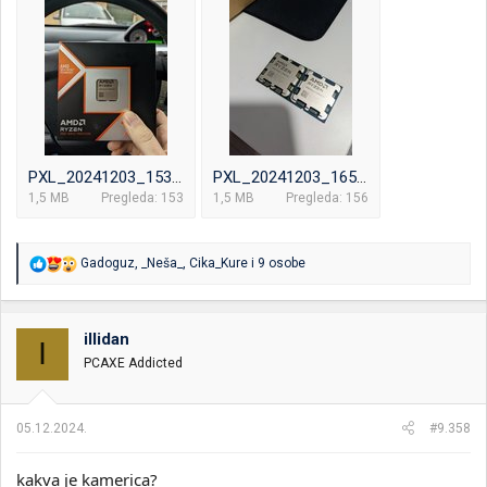
PXL_20241203_153319657.jpg
PXL_20241203_165535639.jpg
1,5 MB
Pregleda: 153
1,5 MB
Pregleda: 156
R
Gadoguz
,
_Neša_
,
Cika_Kure
i 9 osobe
e
a
g
o
illidan
I
v
PCAXE Addicted
a
n
j
a
05.12.2024.
#9.358
:
kakva je kamerica?