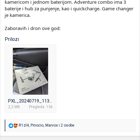
kamericom i jednom baterijom. Adventure combo ima 3
baterije i hub za punjenje, kao i quickcharge. Game changer
je kamerica.
Zaboravih i dron ove god:
Prilozi
PXL_20240719_113311572~2.jpg
2,2 MB
Pregleda: 136
R
R1zl4
,
Pinocio
,
Marvox
i 2 osobe
e
a