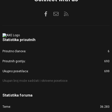
Facebook
Kontaktirajte nas
RSS
Statistika prisutnih
Prisutno članova
6
Prisutnih gostiju
693
Ukupno posetilaca
699
Ukupan broj može sadržati i skrivene posetioce.
Statistika foruma
Teme
36.283