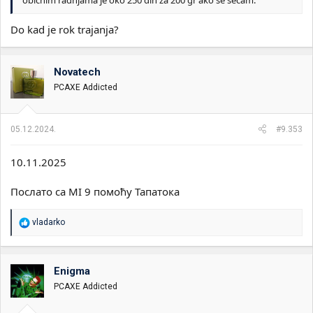
običnim radnjama je oko 250 din za 200 gr ako se sećam.
Do kad je rok trajanja?
Novatech
PCAXE Addicted
05.12.2024.
#9.353
10.11.2025
Послато са MI 9 помоћу Тапатока
R
vladarko
e
a
g
o
Enigma
v
PCAXE Addicted
a
n
j