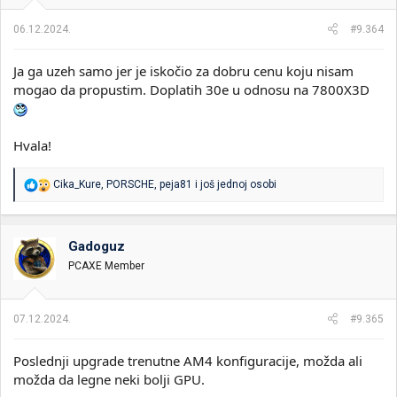
06.12.2024.
#9.364
Ja ga uzeh samo jer je iskočio za dobru cenu koju nisam
mogao da propustim. Doplatih 30e u odnosu na 7800X3D
Hvala!
R
Cika_Kure
,
PORSCHE
,
peja81
i još jednoj osobi
e
a
g
o
Gadoguz
v
PCAXE Member
a
n
j
a
07.12.2024.
#9.365
:
Poslednji upgrade trenutne AM4 konfiguracije, možda ali
možda da legne neki bolji GPU.