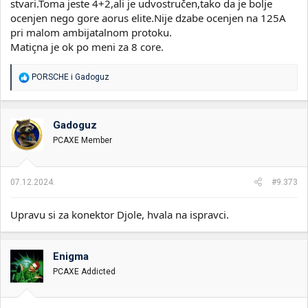
stvari.Toma jeste 4+2,ali je udvostručen,tako da je bolje
ocenjen nego gore aorus elite.Nije dzabe ocenjen na 125A
pri malom ambijatalnom protoku.
Matiçna je ok po meni za 8 core.
R
PORSCHE
i
Gadoguz
e
a
g
o
Gadoguz
v
PCAXE Member
a
n
j
a
07.12.2024.
#9.373
:
Upravu si za konektor Djole, hvala na ispravci.
Enigma
PCAXE Addicted