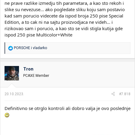
ne prave razlike izmedju tih parametara, a kao sto rekoh i
slike su nevezuse... ako pogledate sliku koju sam postavio
kad sam porucio videcete da ispod broja 250 pise Special
Edition, a to cak ni na sajtu proizvodjaca ne videh... i
rizikovao sam i porucio, a kao sto se vidi stigla kutija gde
ispod 250 pise Multicolor+White
R
PORSCHE
i
vladarko
e
a
g
o
Tron
v
PCAXE Member
a
n
j
a
20.10.2023.
#7.818
:
Definitivno se otrglo kontroli ali dobro valja je ovo poslednje