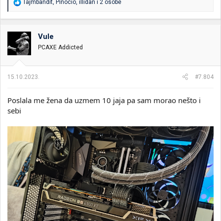
R
Tajmbandit
,
Pinocio
,
illidan
i 2 osobe
e
a
g
o
Vule
v
PCAXE Addicted
a
n
j
a
15.10.2023.
#7.804
:
Poslala me žena da uzmem 10 jaja pa sam morao nešto i
sebi