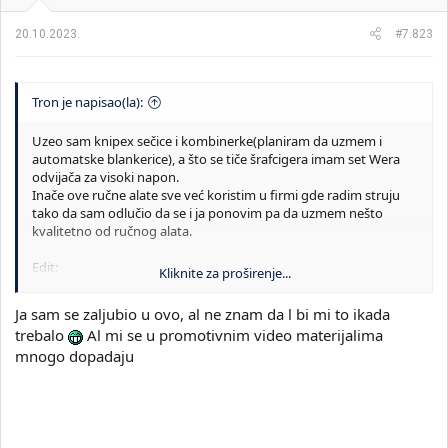
j
a
20.10.2023.
#7.823
:
Tron je napisao(la):
Uzeo sam knipex sečice i kombinerke(planiram da uzmem i
automatske blankerice), a što se tiče šrafcigera imam set Wera
odvijača za visoki napon.
Inače ove ručne alate sve već koristim u firmi gde radim struju
tako da sam odlučio da se i ja ponovim pa da uzmem nešto
kvalitetno od ručnog alata.
Edit:
Kliknite za proširenje...
U planu je i Knipex ergostrip
Ja sam se zaljubio u ovo, al ne znam da l bi mi to ikada
trebalo
Al mi se u promotivnim video materijalima
mnogo dopadaju