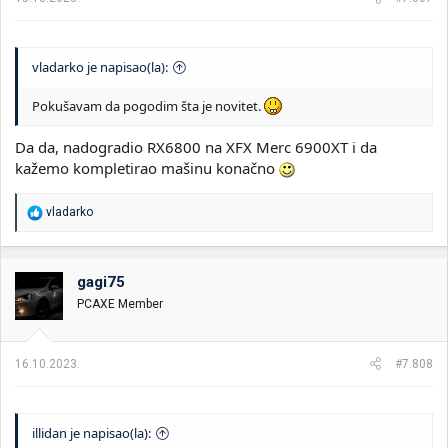
:
vladarko je napisao(la):
Pokušavam da pogodim šta je novitet.
Da da, nadogradio RX6800 na XFX Merc 6900XT i da
kažemo kompletirao mašinu konačno
R
vladarko
e
a
g
o
gagi75
v
PCAXE Member
a
n
j
a
16.10.2023.
#7.808
:
illidan je napisao(la):