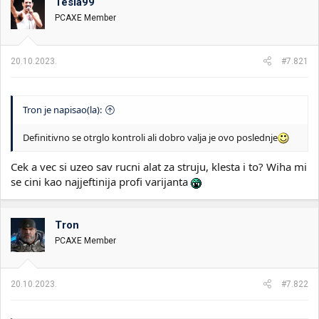
Tesla99
v
PCAXE Member
a
n
j
a
20.10.2023.
#7.821
:
Tron je napisao(la):
Definitivno se otrglo kontroli ali dobro valja je ovo poslednje
Cek a vec si uzeo sav rucni alat za struju, klesta i to? Wiha mi
se cini kao najjeftinija profi varijanta
Tron
PCAXE Member
20.10.2023.
#7.822