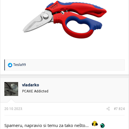
R
Tesla99
e
a
g
o
vladarko
v
PCAXE Addicted
a
n
j
a
20.10.2023.
#7.824
:
Spameru, napravio si temu za tako nešto...