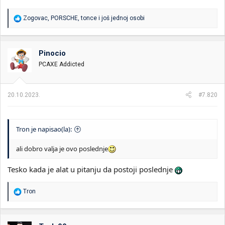
R
Zogovac
,
PORSCHE
,
tonce
i još jednoj osobi
e
a
g
o
Pinocio
v
PCAXE Addicted
a
n
j
a
20.10.2023.
#7.820
:
Tron je napisao(la):
ali dobro valja je ovo poslednje
Tesko kada je alat u pitanju da postoji poslednje
R
Tron
e
a
g
o