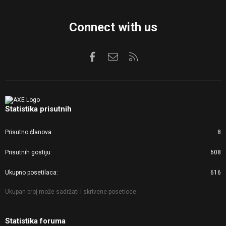
Connect with us
Facebook
Kontaktirajte nas
RSS
Statistika prisutnih
Prisutno članova
8
Prisutnih gostiju
608
Ukupno posetilaca
616
Ukupan broj može sadržati i skrivene posetioce.
Statistika foruma