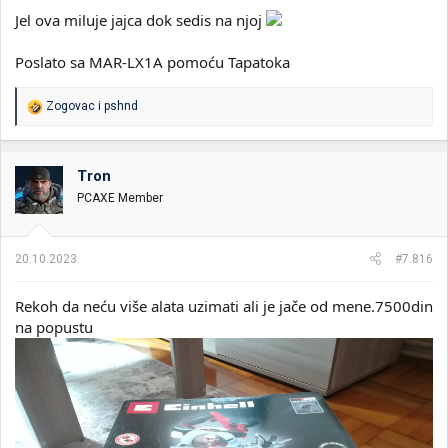
Jel ova miluje jajca dok sedis na njoj
Poslato sa MAR-LX1A pomoću Tapatoka
R
Zogovac
i
pshnd
e
a
g
o
Tron
v
PCAXE Member
a
n
j
a
20.10.2023.
#7.816
:
Rekoh da neću više alata uzimati ali je jače od mene.7500din
na popustu