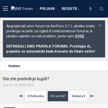
PRIJAVA
REGISTRACIJA
Apgrejdovali smo forum na XenForo 2.1.1, ukoliko imate
predloga vezanih za izgled ili funkcionalnost foruma, ili
ukoliko naletite na neki problem, javite nam
OVDE
DEFINISALI SMO PRAVILA FORUMA. Pročitajte ih,
pojaviće se automatski kada krenete da čitate nešto!
Svaštara
Sta ste poslednje kupili?
Z
D
a c a
09.02.2015.
a
a
č
t
Prvo
Poslednja
Prethodna
313 od 467
Sledeća
e
u
t
m
n
p