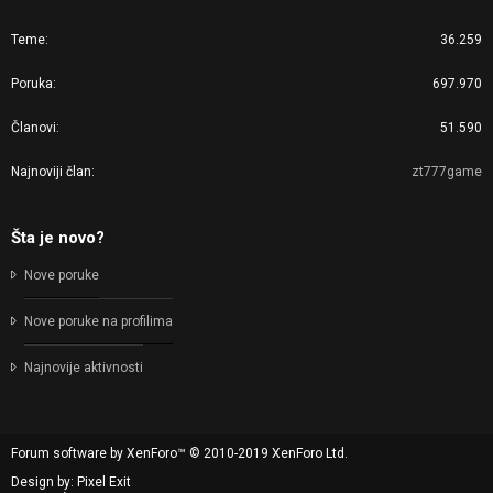
Teme
36.259
Poruka
697.970
Članovi
51.590
Najnoviji član
zt777game
Šta je novo?
Nove poruke
Nove poruke na profilima
Najnovije aktivnosti
Forum software by XenForo™
© 2010-2019 XenForo Ltd.
Design by:
Pixel Exit