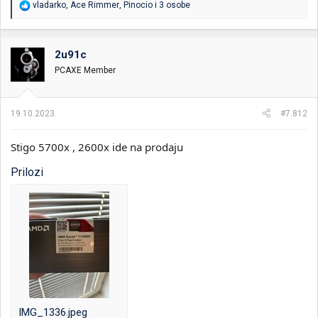
R
vladarko
,
Ace Rimmer
,
Pinocio
i 3 osobe
e
a
g
o
2u91c
v
PCAXE Member
a
n
j
a
19.10.2023.
#7.812
:
Stigo 5700x , 2600x ide na prodaju
Prilozi
IMG_1336.jpeg