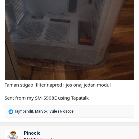
Taman stigao ifilter napred i jos onaj jedan modul
Sent from my SM-S908E using Tapatalk
R
Tajmbandit
,
Marvox
,
Vule
i 6 osobe
e
a
g
o
Pinocio
v