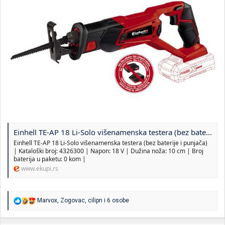
Einhell TE-AP 18 Li-Solo višenamenska testera (bez baterije i punjača) | Einhell alati | eKupi.rs - Vaša Internet prodavnica
Einhell TE-AP 18 Li-Solo višenamenska testera (bez baterije i punjača)
| Kataloški broj: 4326300 | Napon: 18 V | Dužina noža: 10 cm | Broj
baterija u paketu: 0 kom |
www.ekupi.rs
R
Marvox
,
Zogovac
,
cilipn
i 6 osobe
e
a
g