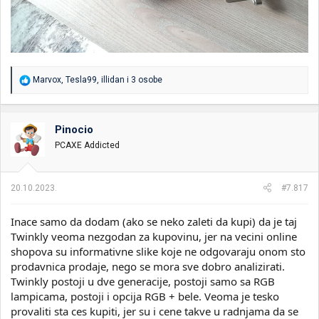
R
Marvox
,
Tesla99
,
illidan
i 3 osobe
e
a
g
o
Pinocio
v
PCAXE Addicted
a
n
j
a
20.10.2023.
#7.817
:
Inace samo da dodam (ako se neko zaleti da kupi) da je taj
Twinkly veoma nezgodan za kupovinu, jer na vecini online
shopova su informativne slike koje ne odgovaraju onom sto
prodavnica prodaje, nego se mora sve dobro analizirati.
Twinkly postoji u dve generacije, postoji samo sa RGB
lampicama, postoji i opcija RGB + bele. Veoma je tesko
provaliti sta ces kupiti, jer su i cene takve u radnjama da se