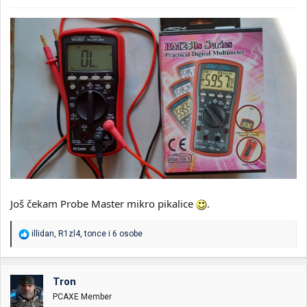
Još čekam Probe Master mikro pikalice
.
R
illidan
,
R1zl4
,
tonce
i 6 osobe
e
a
g
o
Tron
v
PCAXE Member
a