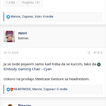
1,4 MB
Pregleda: 181
R
Marvox
,
Zogovac
,
Vule
i 4 osobe
e
a
g
o
micri
v
Betmen
a
n
j
a
20.10.2023.
#7.813
:
Ja se ovde pojavim samo kad treba da se kurcim, tako da
Embody Gaming Chair - Cyan
Uskoro na prodaju Steelcase Gesture sa headrestom.
R
BEASTMODE
,
Marvox
,
Zogovac
i 5 osobe
e
a
g
o
Pinocio