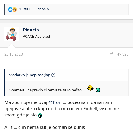
R
PORSCHE
i
Pinocio
e
a
g
o
Pinocio
v
PCAXE Addicted
a
n
j
a
20.10.2023.
#7.825
:
vladarko je napisao(la):
Spameru, napravio si temu za tako nešto...
Ma zbunjuje me ovaj
@Tron
... poceo sam da sanjam
njegove alate, u koju god temu udjem Einhell, vise ni ne
znam gde je sta
A i ti... cim nema kutije odmah se bunis