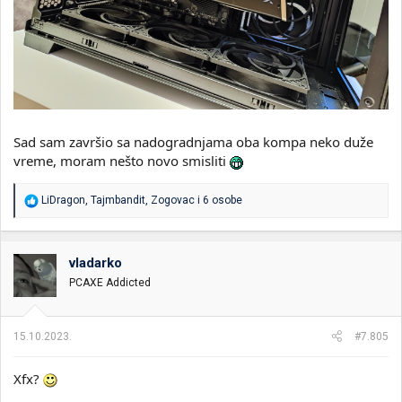
Sad sam završio sa nadogradnjama oba kompa neko duže
vreme, moram nešto novo smisliti
R
LiDragon
,
Tajmbandit
,
Zogovac
i 6 osobe
e
a
g
o
vladarko
v
PCAXE Addicted
a
n
j
a
15.10.2023.
#7.805
:
Xfx?