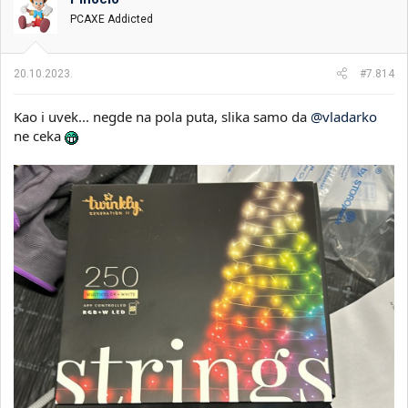
v
PCAXE Addicted
a
n
j
a
20.10.2023.
#7.814
:
Kao i uvek... negde na pola puta, slika samo da
@vladarko
ne ceka