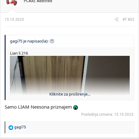
PCAXE Addicted
a
n
j
a
15.10.2023.
#7.802
:
gagi75 je napisao(la):
Lian li 216
Kliknite za proširenje...
Samo LIAM Neesona priznajem
Poslednja izmena:
15.10.2023.
R
gagi75
e
a