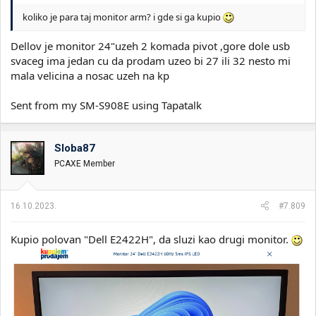
koliko je para taj monitor arm? i gde si ga kupio
Dellov je monitor 24"uzeh 2 komada pivot ,gore dole usb
svaceg ima jedan cu da prodam uzeo bi 27 ili 32 nesto mi
mala velicina a nosac uzeh na kp
Sent from my SM-S908E using Tapatalk
Sloba87
PCAXE Member
16.10.2023.
#7.809
Kupio polovan "Dell E2422H", da sluzi kao drugi monitor.