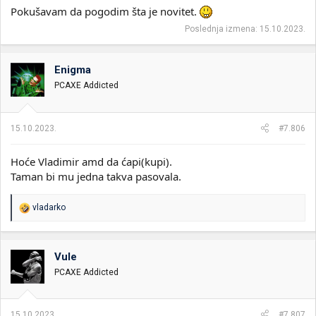
Pokušavam da pogodim šta je novitet.
Poslednja izmena:
15.10.2023.
Enigma
PCAXE Addicted
15.10.2023.
#7.806
Hoće Vladimir amd da ćapi(kupi).
Taman bi mu jedna takva pasovala.
R
vladarko
e
a
g
o
Vule
v
PCAXE Addicted
a
n
j
a
15.10.2023.
#7.807