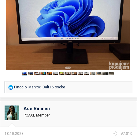
R
Pinocio
,
Marvox
,
Dali
i 6 osobe
e
a
g
o
Ace Rimmer
v
PCAXE Member
a
n
j
a
18.10.2023.
#7.810
: