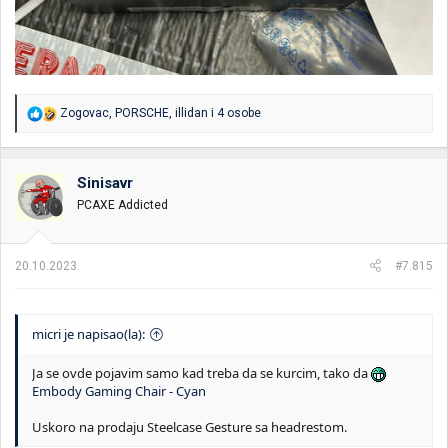
R
Zogovac
,
PORSCHE
,
illidan
i 4 osobe
e
a
g
o
Sinisavr
v
PCAXE Addicted
a
n
j
a
20.10.2023.
#7.815
:
micri je napisao(la):
Ja se ovde pojavim samo kad treba da se kurcim, tako da
Embody Gaming Chair - Cyan
Uskoro na prodaju Steelcase Gesture sa headrestom.