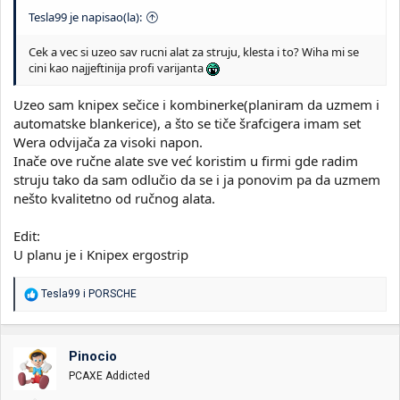
Tesla99 je napisao(la):
Cek a vec si uzeo sav rucni alat za struju, klesta i to? Wiha mi se
cini kao najjeftinija profi varijanta
Uzeo sam knipex sečice i kombinerke(planiram da uzmem i
automatske blankerice), a što se tiče šrafcigera imam set
Wera odvijača za visoki napon.
Inače ove ručne alate sve već koristim u firmi gde radim
struju tako da sam odlučio da se i ja ponovim pa da uzmem
nešto kvalitetno od ručnog alata.
Edit:
U planu je i Knipex ergostrip
R
Tesla99
i
PORSCHE
e
a
g
o
Pinocio
v
PCAXE Addicted
a
n