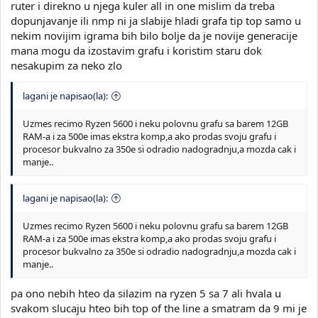
ruter i direkno u njega kuler all in one mislim da treba
dopunjavanje ili nmp ni ja slabije hladi grafa tip top samo u
nekim novijim igrama bih bilo bolje da je novije generacije
mana mogu da izostavim grafu i koristim staru dok
nesakupim za neko zlo
lagani je napisao(la):
Uzmes recimo Ryzen 5600 i neku polovnu grafu sa barem 12GB
RAM-a i za 500e imas ekstra komp,a ako prodas svoju grafu i
procesor bukvalno za 350e si odradio nadogradnju,a mozda cak i
manje..
lagani je napisao(la):
Uzmes recimo Ryzen 5600 i neku polovnu grafu sa barem 12GB
RAM-a i za 500e imas ekstra komp,a ako prodas svoju grafu i
procesor bukvalno za 350e si odradio nadogradnju,a mozda cak i
manje..
pa ono nebih hteo da silazim na ryzen 5 sa 7 ali hvala u
svakom slucaju hteo bih top of the line a smatram da 9 mi je