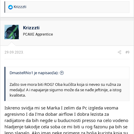
R
Krizzzti
e
a
g
o
Krizzzti
v
PCAXE Apprentice
a
n
j
a
29.09.2023.
#9
:
DmasteRNo1 je napisao(la):
Zašto sve mora biti ROG? Oba kućišta koja si neveo su ružna za
medalju! A i napajanje sigurno može da se nađe jeftinije, a istog
kvaliteta.
Iskreno svidja mi se Marka I zelim da Pc izgleda veoma
agresivno I da I'ma dobar airflow I dobra lezista za
radijatore da bih negde u buducnosti presso na celo vodeno
hladjenje takodje cela soba ce mi biti u rog fazonu pa bih se
lepo slagalo. Ako imas neke primere za bolja kucista koja su