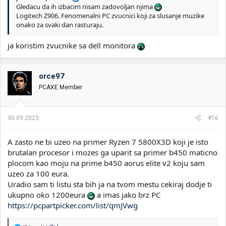
Gledacu da ih izbacim nisam zadovoljan njima
Logitech Z906. Fenomenalni PC zvucnici koji za slusanje muzike
onako za svaki dan rasturaju.
ja koristim zvucnike sa dell monitora
orce97
PCAXE Member
30.09.2023.
#16
A zasto ne bi uzeo na primer Ryzen 7 5800X3D koji je isto
brutalan procesor i mozes ga uparit sa primer b450 maticno
plocom kao moju na prime b450 aorus elite v2 koju sam
uzeo za 100 eura.
Uradio sam ti listu sta bih ja na tvom mestu cekiraj dodje ti
ukupno oko 1200eura
a imas jako brz PC
https://pcpartpicker.com/list/qmJVwg