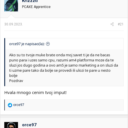
Krizzzti
PCAXE Apprentice
30.09.2023.
#21
orce97 je napisao(la):
Ako su to tvoje muke brate onda moj savet ti je da ne bacas
puno para i uzes samo cpu, razumi am4 platforma moze da te
sluzi jos dugo godina a ovo am5 je samo marketing a on sluzi da
ti uzme pare tako da bolje se provedi ili ulozi te pare u nesto
bolje
Pozdrav
Hvala mnogo cenim tvoj imput!
R
orce97
e
a
g
o
orce97
v