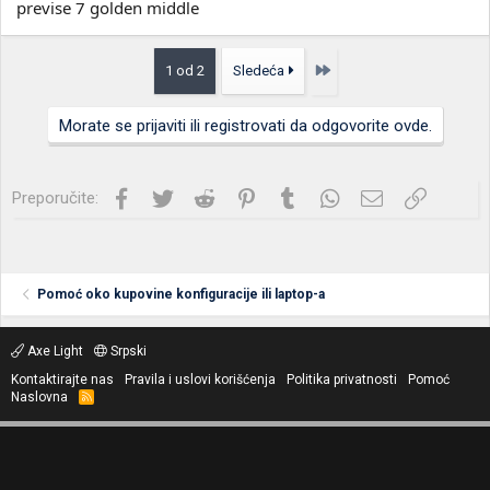
previse 7 golden middle
Poslednja
1 od 2
Sledeća
Morate se prijaviti ili registrovati da odgovorite ovde.
Facebook
Twitter
Reddit
Pinterest
Tumblr
WhatsApp
Imejl
Link
Preporučite:
Pomoć oko kupovine konfiguracije ili laptop-a
Axe Light
Srpski
Kontaktirajte nas
Pravila i uslovi korišćenja
Politika privatnosti
Pomoć
Naslovna
R
S
S