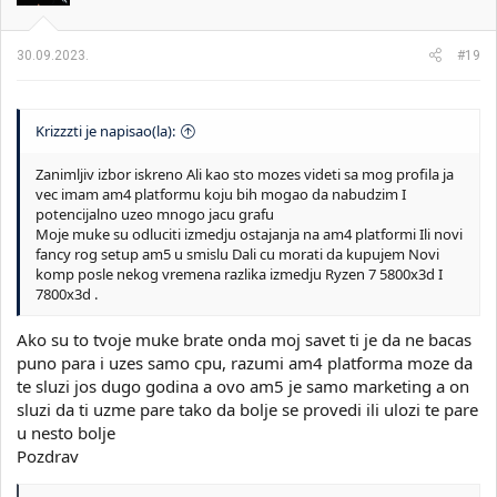
n
j
a
30.09.2023.
#19
:
Krizzzti je napisao(la):
Zanimljiv izbor iskreno Ali kao sto mozes videti sa mog profila ja
vec imam am4 platformu koju bih mogao da nabudzim I
potencijalno uzeo mnogo jacu grafu
Moje muke su odluciti izmedju ostajanja na am4 platformi Ili novi
fancy rog setup am5 u smislu Dali cu morati da kupujem Novi
komp posle nekog vremena razlika izmedju Ryzen 7 5800x3d I
7800x3d .
Ako su to tvoje muke brate onda moj savet ti je da ne bacas
puno para i uzes samo cpu, razumi am4 platforma moze da
te sluzi jos dugo godina a ovo am5 je samo marketing a on
sluzi da ti uzme pare tako da bolje se provedi ili ulozi te pare
u nesto bolje
Pozdrav