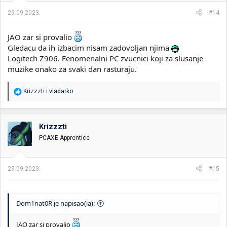
a
29.09.2023.
#14
:
JAO zar si provalio
Gledacu da ih izbacim nisam zadovoljan njima
Logitech Z906. Fenomenalni PC zvucnici koji za slusanje
muzike onako za svaki dan rasturaju.
R
Krizzzti
i
vladarko
e
a
g
o
Krizzzti
v
PCAXE Apprentice
a
n
j
a
29.09.2023.
#15
:
Dom1nat0R je napisao(la):
JAO zar si provalio