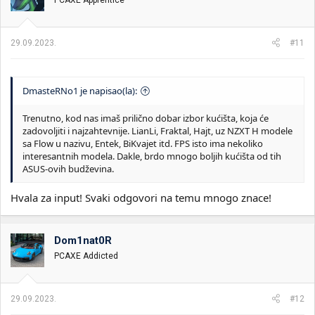
PCAXE Apprentice
a
n
j
a
29.09.2023.
#11
:
DmasteRNo1 je napisao(la):
Trenutno, kod nas imaš prilično dobar izbor kućišta, koja će
zadovoljiti i najzahtevnije. LianLi, Fraktal, Hajt, uz NZXT H modele
sa Flow u nazivu, Entek, BiKvajet itd. FPS isto ima nekoliko
interesantnih modela. Dakle, brdo mnogo boljih kućišta od tih
ASUS-ovih budževina.
Hvala za input! Svaki odgovori na temu mnogo znace!
Dom1nat0R
PCAXE Addicted
29.09.2023.
#12