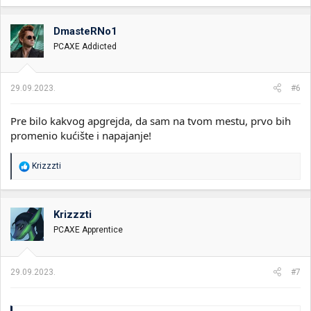
DmasteRNo1
PCAXE Addicted
29.09.2023.
#6
Pre bilo kakvog apgrejda, da sam na tvom mestu, prvo bih
promenio kućište i napajanje!
R
Krizzzti
e
a
g
o
Krizzzti
v
PCAXE Apprentice
a
n
j
a
29.09.2023.
#7
: