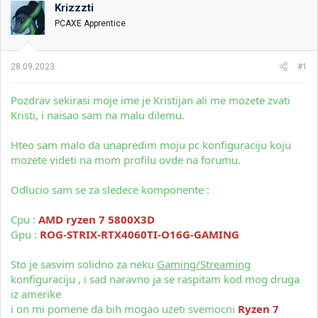
Krizzzti
i
o
k
k
PCAXE Apprentice
t
r
e
e
m
t
28.09.2023.
#1
e
a
n
j
Pozdrav sekirasi moje ime je Kristijan ali me mozete zvati
a
Kristi, i naisao sam na malu dilemu.
Hteo sam malo da unapredim moju pc konfiguraciju koju
mozete videti na mom profilu ovde na forumu.
Odlucio sam se za sledece komponente :
Cpu :
AMD ryzen 7 5800X3D
Gpu :
ROG-STRIX-RTX4060TI-O16G-GAMING
Sto je sasvim solidno za neku
Gaming/Streaming
konfiguraciju , i sad naravno ja se raspitam kod mog druga
iz amerike
i on mi pomene da bih mogao uzeti svemocni
R
yzen 7