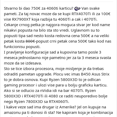
Stvarno bi dao 750€ za 4060ti karticu?
Van svake
pameti. Za taj novac moze da se kupi RTX4070Ti ili za 100€
vise RX7900XT koja razbija tu 4060Ti a cak i 4070Ti.
Cekanje crnog petka je najgora moguca stvar jer kod name
nikakvi popusta na bilo sta sto vredi. Uglavnom su to
popusti tipa sad nesto kosta redovna cena 500€ a na veliki
petak kosta
800€
popust crni petak cena 500€ tako kod nas
funkcionisu popusti.
I pravljenje konfiguracije sad a kupovina tamo posle 3
meseca jednostavno nije pametno jer za ta 3 meseca svasta
moze da se izdesava.
Sto se tice izbora procesora, moje misljenje je da trebas
odraditi pametan upgrade. Plocu vec imas B450 Asus Strix
to je dobra osnova. Kupi Ryzen 5800X3D to je odlican
gaming procesor i ulozi vise para u bolju graficku karticu.
Ako si se odlucio za nVidia idi na bar 4070Ti. Ryzen
5800X3D i RTX4070Ti ili 4080 ce raditi neuporedivo bolje
nego Ryzen 7800X3D sa RTX4060Ti.
I kakve veze sad ima drugar iz Amerike? Jel on kupuje na
amazonu pa ti donosi ili sta? Ne kapiram koja je kombinacija