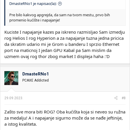
DmasteRNo1 je napisao(la):
Pre bilo kakvog apgrejda, da sam na tvom mestu, prvo bih
promenio kućište i napajanje!
Kuciste I napajanje kazes pa iskreno razmisljao Sam izmedju
rog Helios I rog Hyperion a za napajanje tuzna jedna pricica
da skratim udario mi je Grom u banderu I sprzio Ethernet
port na maticnoj I jedan GPU Kabal pa Sam mislim da
uzmem ovaj rog thor zbog market I displeja haha :'D
DmasteRNo1
PCAXE Addicted
29.09.2023.
#8
Zašto sve mora biti ROG? Oba kućišta koja si neveo su ružna
za medalju! A i napajanje sigurno može da se nađe jeftinije,
a istog kvaliteta.