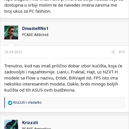
dostupna u srbiji molim te da navedes imena zanima me
tvoj ukus za PC fashion.
DmasteRNo1
PCAXE Addicted
29.09.2023.
#10
Trenutno, kod nas imaš prilično dobar izbor kućišta, koja će
zadovoljiti i najzahtevnije. LianLi, Fraktal, Hajt, uz NZXT H
modele sa Flow u nazivu, Entek, BiKvajet itd. FPS isto ima
nekoliko interesantnih modela. Dakle, brdo mnogo boljih
kućišta od tih ASUS-ovih budževina.
R
Krizzzti
i
vladarko
e
a
g
o
Krizzzti
v