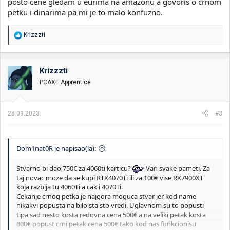
posto cene gledam u eurima na amazonu a govoris o crnom
petku i dinarima pa mi je to malo konfuzno.
R
Krizzzti
e
a
g
o
Krizzzti
v
PCAXE Apprentice
a
n
j
a
28.09.2023.
#3
:
Dom1nat0R je napisao(la):
Stvarno bi dao 750€ za 4060ti karticu?
Van svake pameti. Za
taj novac moze da se kupi RTX4070Ti ili za 100€ vise RX7900XT
koja razbija tu 4060Ti a cak i 4070Ti.
Cekanje crnog petka je najgora moguca stvar jer kod name
nikakvi popusta na bilo sta sto vredi. Uglavnom su to popusti
tipa sad nesto kosta redovna cena 500€ a na veliki petak kosta
800€
popust crni petak cena 500€ tako kod nas funkcionisu