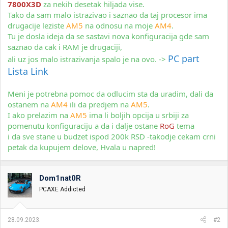
7800X3D
za nekih desetak hiljada vise.
Tako da sam malo istrazivao i saznao da taj procesor ima
drugacije leziste
AM5
na odnosu na moje
AM4
.
Tu je dosla ideja da se sastavi nova konfiguracija gde sam
saznao da cak i RAM je drugaciji,
PC part
ali uz jos malo istrazivanja spalo je na ovo. ->
Lista Link
Meni je potrebna pomoc da odlucim sta da uradim, dali da
ostanem na
AM4
ili da predjem na
AM5
.
I ako prelazim na
AM5
ima li boljih opcija u srbiji za
pomenutu konfiguraciju a da i dalje ostane
RoG
tema
i da sve stane u budzet ispod 200k RSD -takodje cekam crni
petak da kupujem delove, Hvala u napred!
Dom1nat0R
PCAXE Addicted
28.09.2023.
#2