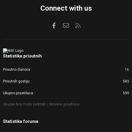
Connect with us
Facebook
Kontaktirajte nas
RSS
Statistika prisutnih
Prisutno članova
16
Prisutnih gostiju
583
Ukupno posetilaca
599
Ukupan broj može sadržati i skrivene posetioce.
Statistika foruma