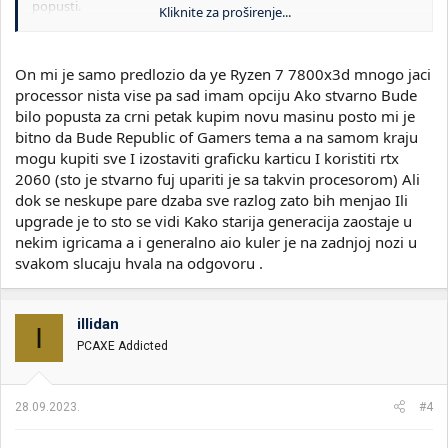
popusti.
Kliknite za proširenje...
I pravljenje konfiguracije sad a kupovina tamo posle 3 meseca
jednostavno nije pametno jer za ta 3 meseca svasta moze da se
izdesava.
On mi je samo predlozio da ye Ryzen 7 7800x3d mnogo jaci
Sto se tice izbora procesora, moje misljenje je da trebas odraditi
processor nista vise pa sad imam opciju Ako stvarno Bude
pametan upgrade. Plocu vec imas B450 Asus Strix to je dobra
osnova. Kupi Ryzen 5800X3D to je odlican gaming procesor i
bilo popusta za crni petak kupim novu masinu posto mi je
ulozi vise para u bolju graficku karticu. Ako si se odlucio za nVidia
bitno da Bude Republic of Gamers tema a na samom kraju
idi na bar 4070Ti. Ryzen 5800X3D i RTX4070Ti ili 4080 ce raditi
mogu kupiti sve I izostaviti graficku karticu I koristiti rtx
neuporedivo bolje nego Ryzen 7800X3D sa RTX4060Ti.
2060 (sto je stvarno fuj upariti je sa takvin procesorom) Ali
I kakve veze sad ima drugar iz Amerike? Jel on kupuje na
dok se neskupe pare dzaba sve razlog zato bih menjao Ili
amazonu pa ti donosi ili sta? Ne kapiram koja je kombinacija
upgrade je to sto se vidi Kako starija generacija zaostaje u
posto cene gledam u eurima na amazonu a govoris o crnom
petku i dinarima pa mi je to malo konfuzno.
nekim igricama a i generalno aio kuler je na zadnjoj nozi u
svakom slucaju hvala na odgovoru .
illidan
I
PCAXE Addicted
28.09.2023.
#4