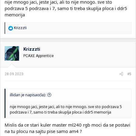
nije mnogo jaci, jeste jaci, ali to nije mnogo. sve sto
podrzava 5 podrzava i 7, samo ti treba skuplja ploca i ddr5
memorija
R
Krizzzti
e
a
g
o
Krizzzti
v
PCAXE Apprentice
a
n
j
a
28.09.2023.
#5
:
illidan je napisao(la):
nije mnogo jaci, jeste jaci, ali to nije mnogo. sve sto podrzava 5
podrzava i 7, samo ti treba skuplja ploca i ddr5 memorija
Mislis da ce stari kuler master ml240 rgb moci da se postavi
na tu plocu na sajtu pise samo am4 ?