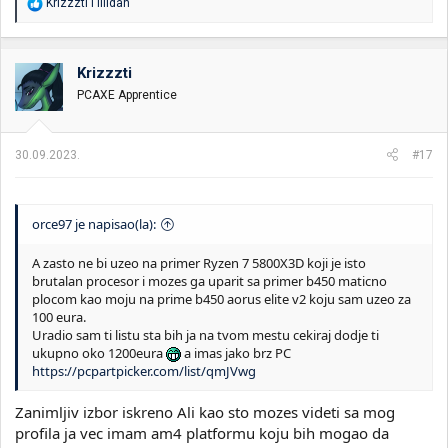
R
Krizzzti
i
illidan
e
a
g
o
Krizzzti
v
PCAXE Apprentice
a
n
j
a
30.09.2023.
#17
:
orce97 je napisao(la):
A zasto ne bi uzeo na primer Ryzen 7 5800X3D koji je isto
brutalan procesor i mozes ga uparit sa primer b450 maticno
plocom kao moju na prime b450 aorus elite v2 koju sam uzeo za
100 eura.
Uradio sam ti listu sta bih ja na tvom mestu cekiraj dodje ti
ukupno oko 1200eura
a imas jako brz PC
https://pcpartpicker.com/list/qmJVwg
Zanimljiv izbor iskreno Ali kao sto mozes videti sa mog
profila ja vec imam am4 platformu koju bih mogao da