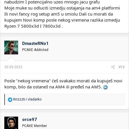
nabudzim I potencijalno uzeo mnogo jacu grafu
Moje muke su odluciti izmedju ostajanja na am4 platformi
Ili novi fancy rog setup am5 u smislu Dali cu morati da
kupujem Novi komp posle nekog vremena razlika izmedju
Ryzen 7 5800x3d I 7800x3d .
DmasteRNo1
PCAXE Addicted
30.09.2023.
#18
Posle "nekog vremena" ćeš svakako morati da kupuješ novi
komp, bilo da ostaneš na AM4 ili pređeš na AM5.
R
Krizzzti
i
vladarko
e
a
g
o
orce97
v
PCAXE Member
a