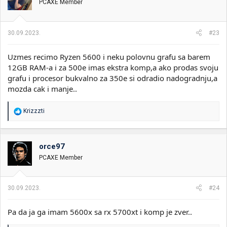
PCAXE Member
a
n
j
a
30.09.2023.
#23
:
Uzmes recimo Ryzen 5600 i neku polovnu grafu sa barem
12GB RAM-a i za 500e imas ekstra komp,a ako prodas svoju
grafu i procesor bukvalno za 350e si odradio nadogradnju,a
mozda cak i manje..
R
Krizzzti
e
a
g
o
orce97
v
PCAXE Member
a
n
j
a
30.09.2023.
#24
:
Pa da ja ga imam 5600x sa rx 5700xt i komp je zver..