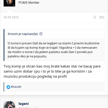
PCAXE Member
a
n
j
a
30.09.2023.
#22
:
Krizzzti je napisao(la):
O tome ti pricam Dali da se tegljam sa starim I pravim budzotine
Ili da kupim op komp koje ce trajati 10godina + I da nemoaram
da mislim o tome I da jedem pastetu svaki Dan I poneki put
patelinu Ako je na popustu.
Tvoj komp je slican kao moj brate kakav star ne bacaj pare
samo uzmi dobar cpu i to je to btw ja ga koristim i za
muzicku produkciju pogledaj na profil
R
Krizzzti
e
a
g
o
lagani
v