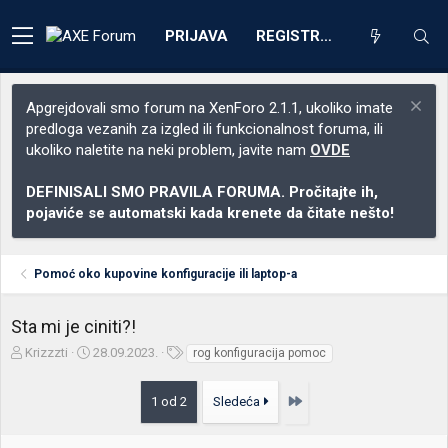
PRIJAVA
REGISTRACIJA
Apgrejdovali smo forum na XenForo 2.1.1, ukoliko imate
predloga vezanih za izgled ili funkcionalnost foruma, ili
ukoliko naletite na neki problem, javite nam
OVDE
DEFINISALI SMO PRAVILA FORUMA. Pročitajte ih,
pojaviće se automatski kada krenete da čitate nešto!
Pomoć oko kupovine konfiguracije ili laptop-a
Sta mi je ciniti?!
Z
D
O
Krizzzti
28.09.2023.
rog konfiguracija pomoc
a
a
z
č
t
n
Poslednja
1 od 2
Sledeća
e
u
a
t
m
k
n
p
e