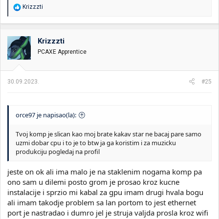
R
Krizzzti
e
a
g
o
Krizzzti
v
PCAXE Apprentice
a
n
j
a
30.09.2023.
#25
:
orce97 je napisao(la):
Tvoj komp je slican kao moj brate kakav star ne bacaj pare samo
uzmi dobar cpu i to je to btw ja ga koristim i za muzicku
produkciju pogledaj na profil
jeste on ok ali ima malo je na staklenim nogama komp pa
ono sam u dilemi posto grom je prosao kroz kucne
instalacije i sprzio mi kabal za gpu imam drugi hvala bogu
ali imam takodje problem sa lan portom to jest ethernet
port je nastradao i dumro jel je struja valjda prosla kroz wifi