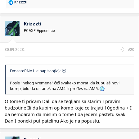
R
Krizzzti
e
a
g
o
Krizzzti
v
PCAXE Apprentice
a
n
j
a
30.09.2023.
#20
:
DmasteRNo1 je napisao(la):
Posle "nekog vremena" ćeš svakako morati da kupuješ novi
komp, bilo da ostaneš na AM4 ili pređeš na AM5.
O tome ti pricam Dali da se tegljam sa starim I pravim
budzotine Ili da kupim op komp koje ce trajati 10godina + I
da nemoaram da mislim o tome I da jedem pastetu svaki
Dan I poneki put patelinu Ako je na popustu.