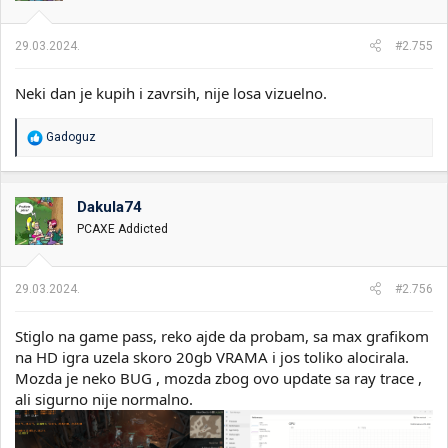
n
j
a
29.03.2024.
#2.755
:
Neki dan je kupih i zavrsih, nije losa vizuelno.
R
Gadoguz
e
a
g
o
Dakula74
v
PCAXE Addicted
a
n
j
a
29.03.2024.
#2.756
:
Stiglo na game pass, reko ajde da probam, sa max grafikom
na HD igra uzela skoro 20gb VRAMA i jos toliko alocirala.
Mozda je neko BUG , mozda zbog ovo update sa ray trace ,
ali sigurno nije normalno.