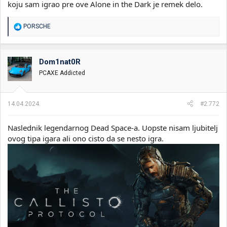
koju sam igrao pre ove Alone in the Dark je remek delo.
R
PORSCHE
e
a
g
o
Dom1nat0R
v
PCAXE Addicted
a
n
j
a
14.04.2024.
#2.772
:
Naslednik legendarnog Dead Space-a. Uopste nisam ljubitelj
ovog tipa igara ali ono cisto da se nesto igra.