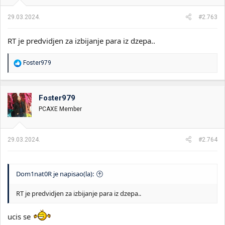
j
a
29.03.2024.
#2.763
:
RT je predvidjen za izbijanje para iz dzepa..
R
Foster979
e
a
g
o
Foster979
v
PCAXE Member
a
n
j
a
29.03.2024.
#2.764
:
Dom1nat0R je napisao(la):
RT je predvidjen za izbijanje para iz dzepa..
ucis se