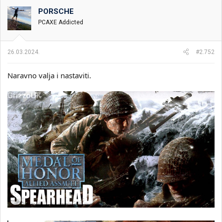
o
PORSCHE
v
PCAXE Addicted
a
n
j
a
26.03.2024.
#2.752
:
Naravno valja i nastaviti.