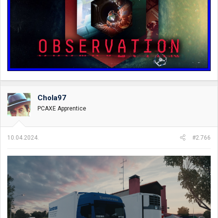
Chola97
PCAXE Apprentice
10.04.2024.
#2.766