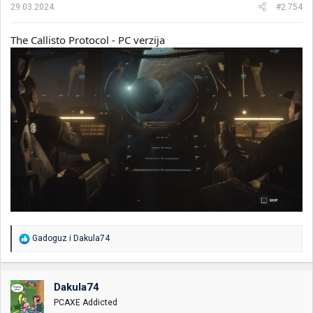
a
29.03.2024.
#2.754
:
The Callisto Protocol - PC verzija
R
Gadoguz
i
Dakula74
e
a
g
o
Dakula74
v
PCAXE Addicted
a