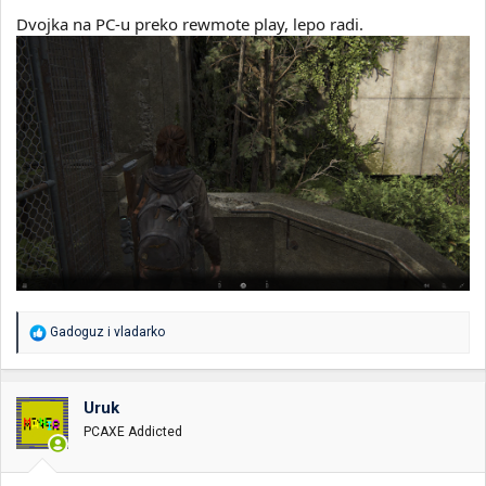
Dvojka na PC-u preko rewmote play, lepo radi.
R
Gadoguz
i
vladarko
e
a
g
o
Uruk
v
PCAXE Addicted
a
n
j