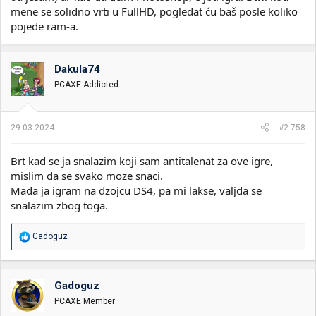
mene se solidno vrti u FullHD, pogledat ću baš posle koliko
pojede ram-a.
Dakula74
PCAXE Addicted
29.03.2024.
#2.758
Brt kad se ja snalazim koji sam antitalenat za ove igre,
mislim da se svako moze snaci.
Mada ja igram na dzojcu DS4, pa mi lakse, valjda se
snalazim zbog toga.
R
Gadoguz
e
a
g
o
Gadoguz
v
PCAXE Member
a
n