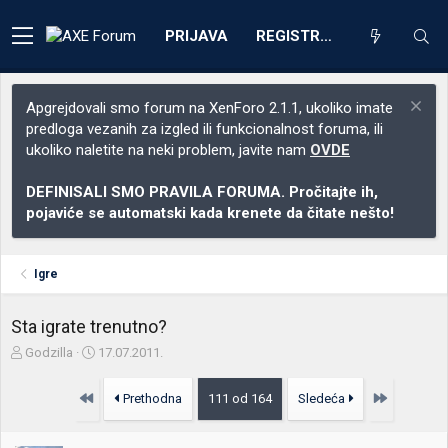
PRIJAVA
REGISTRACIJA
Apgrejdovali smo forum na XenForo 2.1.1, ukoliko imate
predloga vezanih za izgled ili funkcionalnost foruma, ili
ukoliko naletite na neki problem, javite nam
OVDE
DEFINISALI SMO PRAVILA FORUMA. Pročitajte ih,
pojaviće se automatski kada krenete da čitate nešto!
Igre
Sta igrate trenutno?
Z
D
Godzilla
17.07.2011.
a
a
č
t
Prvo
Poslednja
Prethodna
111 od 164
Sledeća
e
u
t
m
n
p