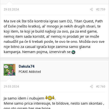
j
a
29.03.2024.
#2.759
:
Ma sve ok šte tiče kontrola igrao sam D2, Titan Quest, Path
of Exlie (nešto kratko), al' mnogo je nekih drugih stvari, te
koji item, te koji je build najboji za ovo, pa za end game,
nemoj item sada koristit, al' nemoj ni prodati jer se može
nabudžit pa će ti trebati posle, te ovo te ono. Možda ovo sve
nije bitno za casual igraća koje zanima samo glavna
kampanja. Nemam pojma, iznervirah se
Dakula74
PCAXE Addicted
29.03.2024.
#2.760
Ja samo idem i nubujem
.
Mene samo prica interesuje, te bildove, nesto sam skontao ,
ono sto nisam bas me briga.