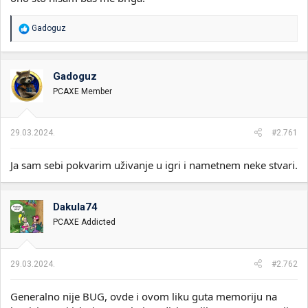
R
Gadoguz
e
a
g
o
Gadoguz
v
PCAXE Member
a
n
j
a
29.03.2024.
#2.761
:
Ja sam sebi pokvarim uživanje u igri i nametnem neke stvari.
Dakula74
PCAXE Addicted
29.03.2024.
#2.762
Generalno nije BUG, ovde i ovom liku guta memoriju na