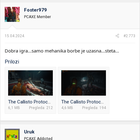
g
o
Foster979
v
PCAXE Member
a
n
j
a
15.04.2024.
#2.773
:
Dobra igra...samo mehanika borbe je uzasna...steta...
Prilozi
The Callisto Protocol_2024.04.11-20.36.png
The Callisto Protocol_2024.04.11-21.22.png
6,1 MB
Pregleda: 212
4,6 MB
Pregleda: 194
Uruk
PCAXE Addicted