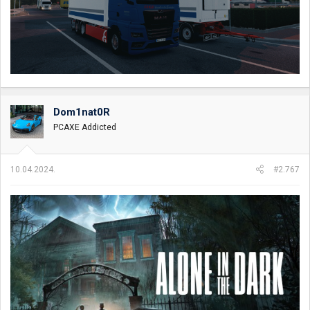
Dom1nat0R
PCAXE Addicted
10.04.2024.
#2.767