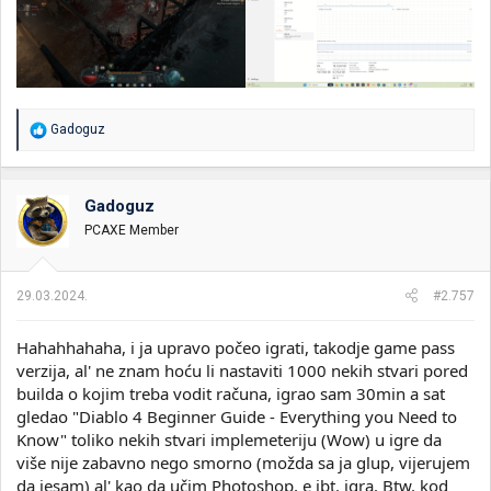
R
Gadoguz
e
a
g
o
Gadoguz
v
PCAXE Member
a
n
j
a
29.03.2024.
#2.757
:
Hahahhahaha, i ja upravo počeo igrati, takodje game pass
verzija, al' ne znam hoću li nastaviti 1000 nekih stvari pored
builda o kojim treba vodit računa, igrao sam 30min a sat
gledao "Diablo 4 Beginner Guide - Everything you Need to
Know" toliko nekih stvari implemeteriju (Wow) u igre da
više nije zabavno nego smorno (možda sa ja glup, vijerujem
da jesam) al' kao da učim Photoshop, e jbt. igra. Btw. kod