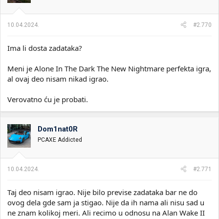
n
j
a
10.04.2024.
#2.770
:
Ima li dosta zadataka?
Meni je Alone In The Dark The New Nightmare perfekta igra,
al ovaj deo nisam nikad igrao.
Verovatno ću je probati.
Dom1nat0R
PCAXE Addicted
10.04.2024.
#2.771
Taj deo nisam igrao. Nije bilo previse zadataka bar ne do
ovog dela gde sam ja stigao. Nije da ih nama ali nisu sad u
ne znam kolikoj meri. Ali recimo u odnosu na Alan Wake II