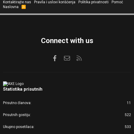
Kontaktirajte nas
Pravila i uslovi korišćenja
Politika privatnosti
Pomoć
Naslovna
R
S
S
Connect with us
Facebook
Kontaktirajte nas
RSS
Statistika prisutnih
Prisutno članova
11
Prisutnih gostiju
522
Ukupno posetilaca
533