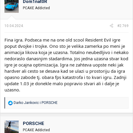
Dom1nat0R
PCAXE Addicted
10.04.2024.
#2.769
Fina igra. Podseca me na one old scool Resident Evil igre
poput dvojke i trojke. Ono sto je velika zamerka po meni je
animacija likova koja je uzasna. Totalno neubedljivo i nekako
nedoraslo danasnjim stadardima. Jos jedna uzasna stvar kod
igre je ocajna optimizacija. Igra ne zahteva uopste neki jak
hardver ali cesto se desava kad se ulazi u prostoriju da igra
opasno zabode tj. obara fps katastrofa i to kvari igru. Zadnji
update 1.03 je donekle malo popravio stvari ali i dalje je
uzasno.
R
Darko Jankovic
i
PORSCHE
e
a
g
o
PORSCHE
v
PCAXE Addicted
a