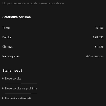
Ukupan broj može sadržati i skrivene posetioce.
Statistika foruma
Teme
36.250
Poruka
698.032
Članovi
51.828
Najnoviji član
s666vnrucom
Šta je novo?
Nove poruke
Nove poruke na profilima
Najnovije aktivnosti