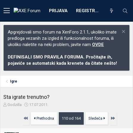
PRIJAVA
REGISTRACIJA
Apgrejdovali smo forum na XenForo 2.1.1, ukoliko imate
predloga vezanih za izgled ili funkcionalnost foruma, ili
ukoliko naletite na neki problem, javite nam
OVDE
DEFINISALI SMO PRAVILA FORUMA. Pročitajte ih,
pojaviće se automatski kada krenete da čitate nešto!
Igre
Sta igrate trenutno?
Z
D
Godzilla
17.07.2011.
a
a
č
t
Prvo
Poslednja
Prethodna
110 od 164
Sledeća
e
u
t
m
n
p