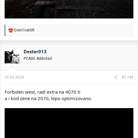
R
Dom1nat0R
e
a
g
o
Dexter013
v
PCAXE Addicted
a
n
j
a
22.03.2024.
#2.749
:
Forbiden west, radi extra na 4070 ti
a i kod zene na 2070, lepo optimizovano.