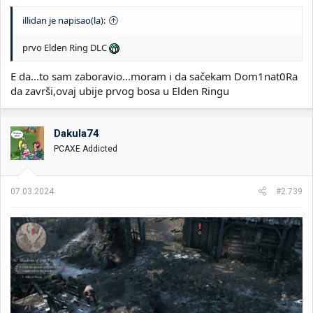
illidan je napisao(la):
prvo Elden Ring DLC
E da...to sam zaboravio...moram i da sačekam Dom1nat0Ra
da završi,ovaj ubije prvog bosa u Elden Ringu
Dakula74
PCAXE Addicted
07.03.2024.
#2.739