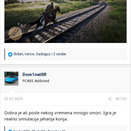
R
illidan
,
tonce
,
Gadoguz
i 2 osobe
e
a
g
o
Dom1nat0R
v
PCAXE Addicted
a
n
j
a
02.03.2024.
#2.732
:
Dobra je ali posle nekog vremena mnogo smori. Igra je
realno simulacija jahanja konja.