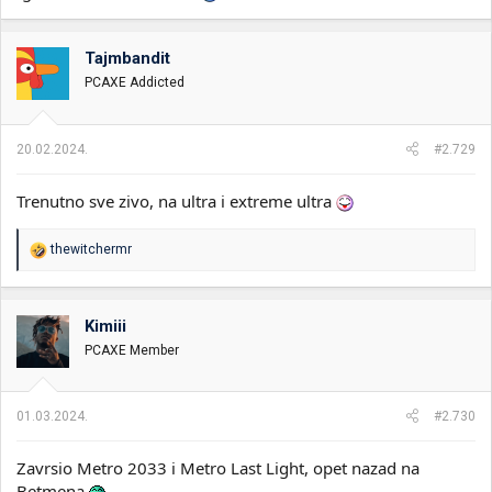
Tajmbandit
PCAXE Addicted
20.02.2024.
#2.729
Trenutno sve zivo, na ultra i extreme ultra
R
thewitchermr
e
a
g
o
Kimiii
v
PCAXE Member
a
n
j
a
01.03.2024.
#2.730
:
Zavrsio Metro 2033 i Metro Last Light, opet nazad na
Betmena