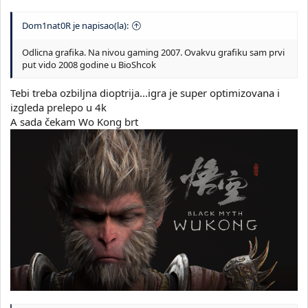
Dom1nat0R je napisao(la):
Odlicna grafika. Na nivou gaming 2007. Ovakvu grafiku sam prvi
put vido 2008 godine u BioShcok
Tebi treba ozbiljna dioptrija...igra je super optimizovana i
izgleda prelepo u 4k
A sada čekam Wo Kong brt