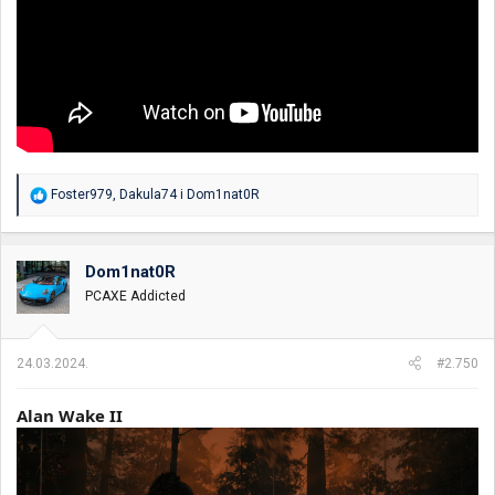
R
Foster979
,
Dakula74
i
Dom1nat0R
e
a
g
o
Dom1nat0R
v
PCAXE Addicted
a
n
j
a
24.03.2024.
#2.750
:
Alan Wake II