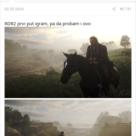
j
a
02.03.2024.
#2.731
:
RDR2 prvi put igram, pa da probam i ovo