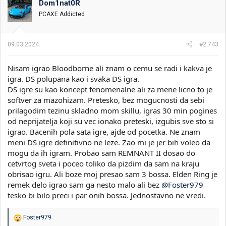
Dom1nat0R
v
PCAXE Addicted
a
n
j
a
09.03.2024.
#2.743
:
Nisam igrao Bloodborne ali znam o cemu se radi i kakva je
igra. DS polupana kao i svaka DS igra.
DS igre su kao koncept fenomenalne ali za mene licno to je
softver za mazohizam. Pretesko, bez mogucnosti da sebi
prilagodim tezinu skladno mom skillu, igras 30 min pogines
od neprijatelja koji su vec ionako preteski, izgubis sve sto si
igrao. Bacenih pola sata igre, ajde od pocetka. Ne znam
meni DS igre definitivno ne leze. Zao mi je jer bih voleo da
mogu da ih igram. Probao sam REMNANT II dosao do
cetvrtog sveta i poceo toliko da pizdim da sam na kraju
obrisao igru. Ali boze moj presao sam 3 bossa. Elden Ring je
remek delo igrao sam ga nesto malo ali bez
@Foster979
tesko bi bilo preci i par onih bossa. Jednostavno ne vredi.
R
Foster979
e