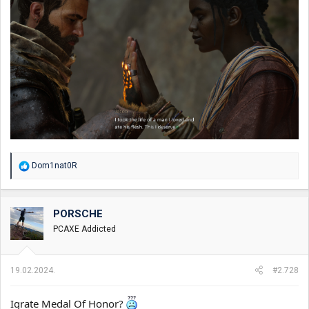
R
Dom1nat0R
e
a
g
o
PORSCHE
v
PCAXE Addicted
a
n
j
a
19.02.2024.
#2.728
:
Igrate Medal Of Honor?