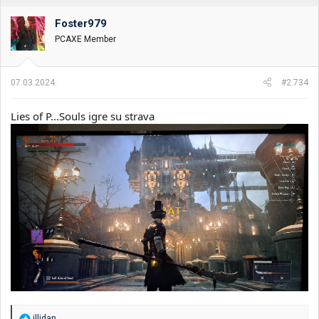
Foster979
PCAXE Member
07.03.2024.
#2.734
Lies of P...Souls igre su strava
R
illidan