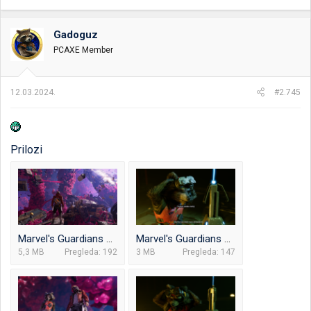
ne vredi.
Gadoguz
PCAXE Member
12.03.2024.
#2.745
Prilozi
Marvel's Guardians of the Galaxy_2024.03.10-10.47.png
Marvel's Guardians of the Galaxy_2024.03.10-15.31.png
5,3 MB
Pregleda: 192
3 MB
Pregleda: 147