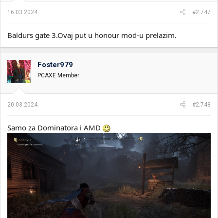
16.03.2024.
#2.747
Baldurs gate 3.Ovaj put u honour mod-u prelazim.
Foster979
PCAXE Member
20.03.2024.
#2.748
Samo za Dominatora i AMD