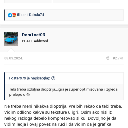
R
illidan
i
Dakula74
e
a
g
o
Dom1nat0R
v
PCAXE Addicted
a
n
j
a
08.03.2024.
#2.741
:
Foster979 je napisao(la):
Tebi treba ozbiljna dioptrija...igra je super optimizovana i izgleda
prelepo u 4k
Ne treba meni nikakva dioptrija. Pre bih rekao da tebi treba.
Vidim odlicno kakve su teksture u igri. Osim ako nisi iz
nekog razloga debelo kompresovao sliku. Dovoljno je da
vidim ledja i ovaj povez na ruci i da vidim da je grafika