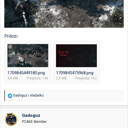
Prilozi
1709845449180.png
1709845475968.png
4,8 MB
Pregleda: 146
2,5 MB
Pregleda: 162
R
Gadoguz
i
vladarko
e
a
g
o
Gadoguz
v
PCAXE Member
a
n