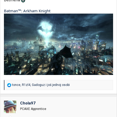
Batman™: Arkham Knight
R
tonce
,
R1zl4
,
Gadoguz
i još jednoj osobi
e
a
g
o
Chola97
v
PCAXE Apprentice
a
n