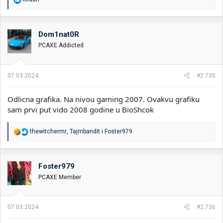
e
a
g
o
Dom1nat0R
v
PCAXE Addicted
a
n
j
a
07.03.2024.
#2.735
:
Odlicna grafika. Na nivou gaming 2007. Ovakvu grafiku
sam prvi put vido 2008 godine u BioShcok
R
thewitchermr
,
Tajmbandit
i
Foster979
e
a
g
o
Foster979
v
PCAXE Member
a
n
j
a
07.03.2024.
#2.736
: