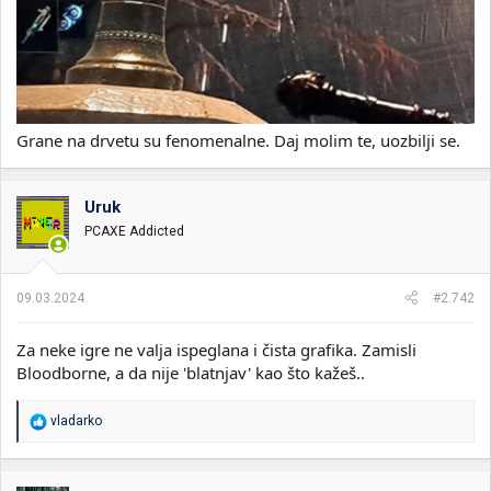
Grane na drvetu su fenomenalne. Daj molim te, uozbilji se.
Uruk
PCAXE Addicted
09.03.2024.
#2.742
Za neke igre ne valja ispeglana i čista grafika. Zamisli
Bloodborne, a da nije 'blatnjav' kao što kažeš..
R
vladarko
e
a
g
o