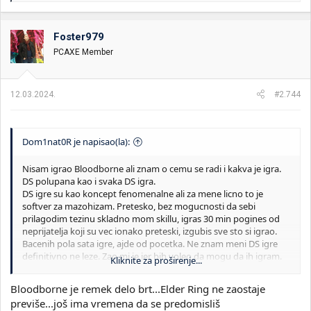
a
g
o
Foster979
v
PCAXE Member
a
n
j
a
12.03.2024.
#2.744
:
Dom1nat0R je napisao(la):
Nisam igrao Bloodborne ali znam o cemu se radi i kakva je igra.
DS polupana kao i svaka DS igra.
DS igre su kao koncept fenomenalne ali za mene licno to je
softver za mazohizam. Pretesko, bez mogucnosti da sebi
prilagodim tezinu skladno mom skillu, igras 30 min pogines od
neprijatelja koji su vec ionako preteski, izgubis sve sto si igrao.
Bacenih pola sata igre, ajde od pocetka. Ne znam meni DS igre
definitivno ne leze. Zao mi je jer bih voleo da mogu da ih igram.
Kliknite za proširenje...
Probao sam REMNANT II dosao do cetvrtog sveta i poceo toliko
da pizdim da sam na kraju obrisao igru. Ali boze moj presao sam
Bloodborne je remek delo brt...Elder Ring ne zaostaje
3 bossa. Elden Ring je remek delo igrao sam ga nesto malo ali
previše...još ima vremena da se predomisliš
bez
@Foster979
tesko bi bilo preci i par onih bossa. Jednostavno