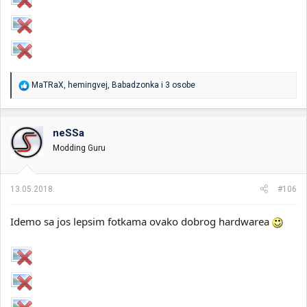
R
MaTRaX
,
hemingvej
,
Babadzonka
i 3 osobe
e
a
g
o
neSSa
v
Modding Guru
a
n
j
a
13.05.2018.
#106
:
Idemo sa jos lepsim fotkama ovako dobrog hardwarea