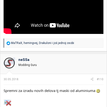
R
MaTRaX
,
hemingvej
,
Drakuloni
i još jednoj osobi
e
a
g
o
neSSa
v
Modding Guru
a
n
j
a
30.05.2018.
#110
:
Spremni za izradu novih delova tj maski od aluminiuma