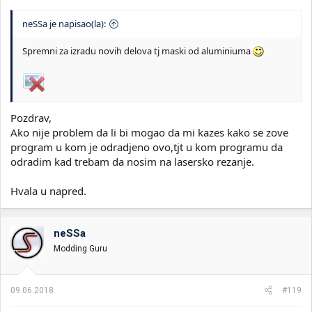
neSSa je napisao(la):
Spremni za izradu novih delova tj maski od aluminiuma
Pozdrav,
Ako nije problem da li bi mogao da mi kazes kako se zove
program u kom je odradjeno ovo,tjt u kom programu da
odradim kad trebam da nosim na lasersko rezanje.
Hvala u napred.
neSSa
Modding Guru
09.06.2018.
#119