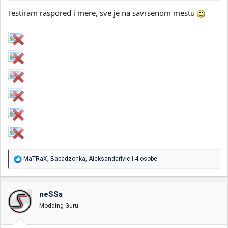
Testiram raspored i mere, sve je na savrsenom mestu
R
MaTRaX
,
Babadzonka
,
AleksandarIvic
i 4 osobe
e
a
g
o
neSSa
v
Modding Guru
a
n
j