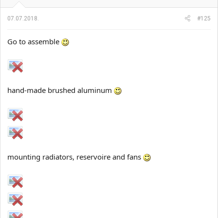
j
a
07.07.2018.
#125
:
Go to assemble
hand-made brushed aluminum
mounting radiators, reservoire and fans