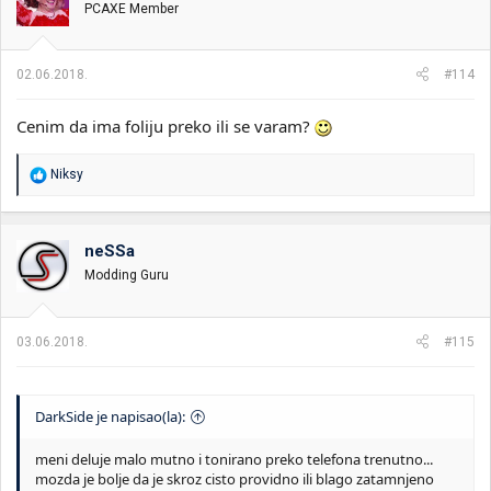
PCAXE Member
a
n
j
a
02.06.2018.
#114
:
Cenim da ima foliju preko ili se varam?
R
Niksy
e
a
g
o
neSSa
v
Modding Guru
a
n
j
a
03.06.2018.
#115
:
DarkSide je napisao(la):
meni deluje malo mutno i tonirano preko telefona trenutno...
mozda je bolje da je skroz cisto providno ili blago zatamnjeno