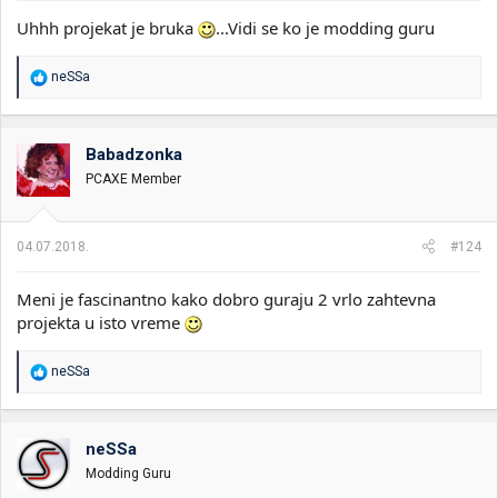
Uhhh projekat je bruka
...Vidi se ko je modding guru
R
neSSa
e
a
g
o
Babadzonka
v
PCAXE Member
a
n
j
a
04.07.2018.
#124
:
Meni je fascinantno kako dobro guraju 2 vrlo zahtevna
projekta u isto vreme
R
neSSa
e
a
g
o
neSSa
v
Modding Guru
a
n