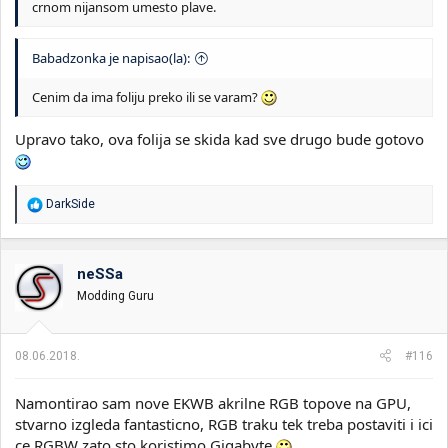
crnom nijansom umesto plave.
Babadzonka je napisao(la):
Cenim da ima foliju preko ili se varam?
Upravo tako, ova folija se skida kad sve drugo bude gotovo
R
DarkSide
e
a
g
o
neSSa
v
Modding Guru
a
n
j
a
08.06.2018.
#116
:
Namontirao sam nove EKWB akrilne RGB topove na GPU,
stvarno izgleda fantasticno, RGB traku tek treba postaviti i ici
ce RGBW zato sto koristimo Gigabyte