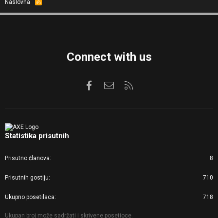
Naslovna
R
S
S
Connect with us
Facebook
Kontaktirajte nas
RSS
Statistika prisutnih
Prisutno članova
8
Prisutnih gostiju
710
Ukupno posetilaca
718
Ukupan broj može sadržati i skrivene posetioce.