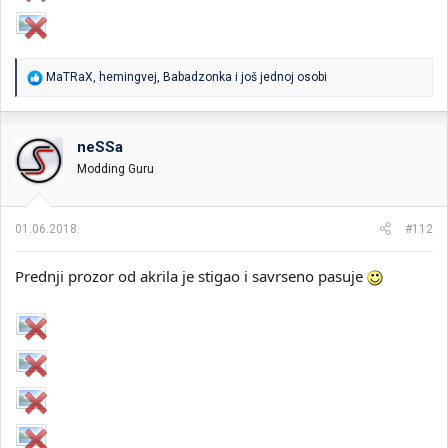
R
MaTRaX
,
hemingvej
,
Babadzonka
i još jednoj osobi
e
a
g
o
neSSa
v
Modding Guru
a
n
j
a
01.06.2018.
#112
:
Prednji prozor od akrila je stigao i savrseno pasuje