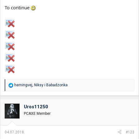
To continue
R
hemingvej
,
Niksy
i
Babadzonka
e
a
g
o
Uros11250
v
PCAXE Member
a
n
j
a
04.07.2018.
#123
: