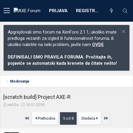
PRIJAVA
REGISTRACIJA
Apgrejdovali smo forum na XenForo 2.1.1, ukoliko imate
predloga vezanih za izgled ili funkcionalnost foruma, ili
ukoliko naletite na neki problem, javite nam
OVDE
DEFINISALI SMO PRAVILA FORUMA. Pročitajte ih,
pojaviće se automatski kada krenete da čitate nešto!
Modovanje
[scratch build] Project AXE-R
Z
D
neSSa
10.01.2018.
a
a
č
t
Prvo
Poslednja
Prethodna
5 od 8
Sledeća
e
u
t
m
n
p