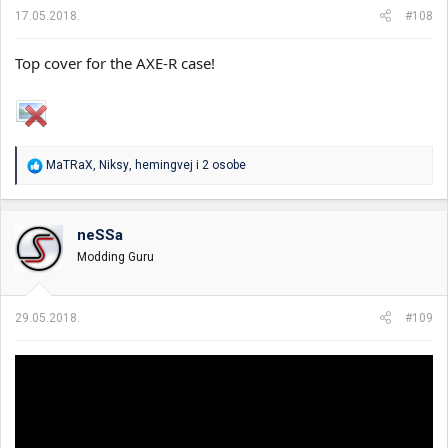
a
17.05.2018.
#108
:
Top cover for the AXE-R case!
R
MaTRaX
,
Niksy
,
hemingvej
i 2 osobe
e
a
g
o
neSSa
v
Modding Guru
a
n
j
a
29.05.2018.
#109
: