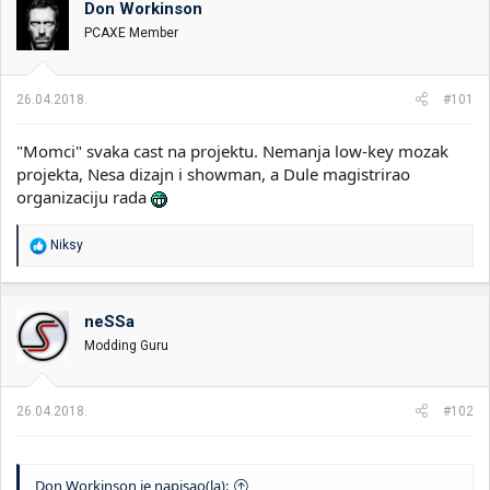
Don Workinson
i
o
k
k
PCAXE Member
t
r
e
e
m
t
26.04.2018.
#101
e
a
n
"Momci" svaka cast na projektu. Nemanja low-key mozak
j
a
projekta, Nesa dizajn i showman, a Dule magistrirao
organizaciju rada
R
Niksy
e
a
g
o
neSSa
v
Modding Guru
a
n
j
a
26.04.2018.
#102
:
Don Workinson je napisao(la):