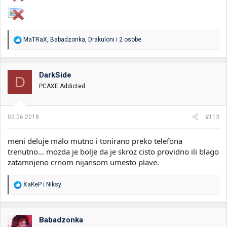
R
MaTRaX
,
Babadzonka
,
Drakuloni
i 2 osobe
e
a
g
o
DarkSide
D
v
PCAXE Addicted
a
n
j
a
02.06.2018.
#113
:
meni deluje malo mutno i tonirano preko telefona
trenutno... mozda je bolje da je skroz cisto providno ili blago
zatamnjeno crnom nijansom umesto plave.
R
XaKeP
i
Niksy
e
a
g
o
Babadzonka
v