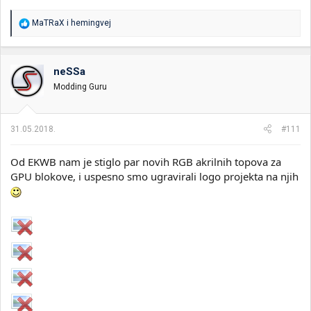
R
MaTRaX
i
hemingvej
e
a
g
o
neSSa
v
Modding Guru
a
n
j
a
31.05.2018.
#111
:
Od EKWB nam je stiglo par novih RGB akrilnih topova za
GPU blokove, i uspesno smo ugravirali logo projekta na njih