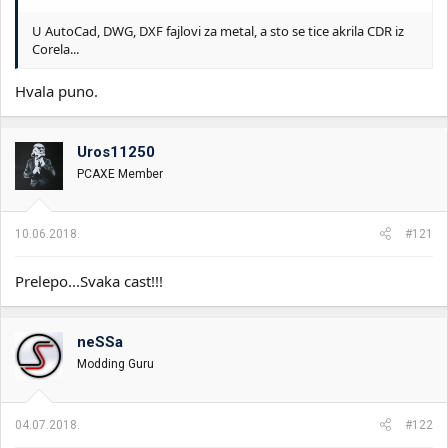
U AutoCad, DWG, DXF fajlovi za metal, a sto se tice akrila CDR iz
Corela...
Hvala puno.
Uros11250
PCAXE Member
10.06.2018.
#121
Prelepo...Svaka cast!!!
neSSa
Modding Guru
04.07.2018.
#122