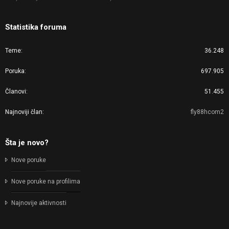
Statistika foruma
Teme
36.248
Poruka
697.905
Članovi
51.455
Najnoviji član
fly88hcom2
Šta je novo?
Nove poruke
Nove poruke na profilima
Najnovije aktivnosti