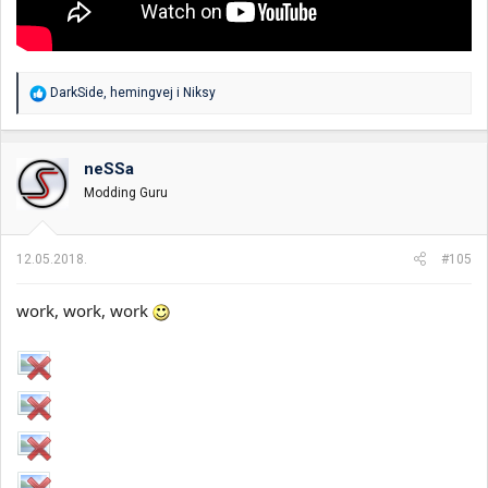
R
DarkSide
,
hemingvej
i
Niksy
e
a
g
o
neSSa
v
Modding Guru
a
n
j
a
12.05.2018.
#105
:
work, work, work