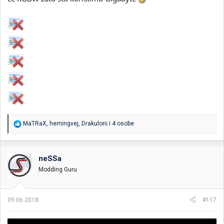
R
MaTRaX
,
hemingvej
,
Drakuloni
i 4 osobe
e
a
g
o
neSSa
v
Modding Guru
a
n
j
a
09.06.2018.
#117
: