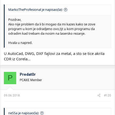
MarkoTheProfesional je napisao(la):
Pozdrav,
Ako nije problem da li bi mogao da mi kazes kako se zove
program u kom je odradjeno ovo,tjt u kom programu da
odradim kad trebam da nosim na lasersko rezanje.
Hvala u napred.
U AutoCad, DWG, DXF fajlovi za metal, a sto se tice akrila
CDR iz Corela...
Predat0r
P
PCAXE Member
09.06.2018.
#120
neSSa je napisao(la):