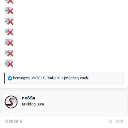
R
hemingvej
,
MaTRaX
,
Drakuloni
i još jednoj osobi
e
a
g
o
neSSa
v
Modding Guru
a
n
j
a
15.05.2018.
#107
: