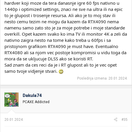
hardver koji moze da tera danasnje igre 60 fps nativno u
1440p i optimized settings, znaci ne sve na ultra ili na epic
to je glupost i trosenje resursa. Ali ako je to moj stav ili
nesto cemu tezim ne mogu da kazem da RTX4090 nema
namenu samo zato sto je za moje potrebe i moje standarde
overkill. Opet kazem svako ko ima TV ili monitor 4K a zeli da
nativno zaigra nesto na tome kako treba u 60fps i sa
pristojnom grafikom RTX4090 je must have. Eventualno
RTX4080 ali sa njom vec postoje kompromisi u vidu toga da
mora da se ukljucuje DLSS ako se koristi RT.
Sad znam da ces reci da je i RT glupost ali to je vec opet
samo tvoje vidjenje stvari.
Poslednja izmena:
20.01.2024.
Dakula74
PCAXE Addicted
20.01.2024.
#35