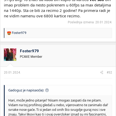
imao problem da nesto pokrenem u 60fps sa max detaljima
na 1440p. Sta ce biti za recimo 2 godine? Pa primera radi je
ne vidim namenu ove 6800 kartice recimo.
Poslednja izmena:
20.01.2024.
R
Foster979
e
a
g
o
Foster979
v
PCAXE Member
a
n
j
a
20.01.2024.
#32
:
Gadoguz je napisao(la):
Hari, može jedno pitanje? Nisam mogao zaspati da ne pitam.
Vidam na toj profilnoj gledaš u nebo, vijerovatno te zanimalo dal'
svrake nose gaće. Ti si jedan od onih što svugdje guraj nos i sve
znaju. Takvi likovi kao ti i ovaj overcloker iznad su mi fascinantni,