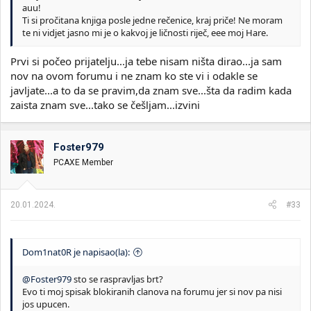
auu!
Ti si pročitana knjiga posle jedne rečenice, kraj priče! Ne moram
te ni vidjet jasno mi je o kakvoj je ličnosti riječ, eee moj Hare.
Prvi si počeo prijatelju...ja tebe nisam ništa dirao...ja sam
nov na ovom forumu i ne znam ko ste vi i odakle se
javljate...a to da se pravim,da znam sve...šta da radim kada
zaista znam sve...tako se češljam...izvini
Foster979
PCAXE Member
20.01.2024.
#33
Dom1nat0R je napisao(la):
@Foster979
sto se raspravljas brt?
Evo ti moj spisak blokiranih clanova na forumu jer si nov pa nisi
jos upucen.