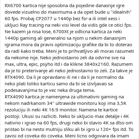
RX6700 kartica nije sposobna da pojedine danasnje igre
dovede vizuelno do maximuma a da opet bude u "idealnih"
60 fps. Probaj CP2077 u 1440p bez fsr-a ili intel xess i
ukljuci Ray tracing na neki visi level da vidis gde ce otici fps.
Ne kazem ja nisa lose, 6700Xt je odlicna kartica za neki
1440p gaming ali generalno sa njom u nekim danasnjim
igrama mora da pravis optimizaciju grafike da bi to doterao
da radi kako treba. Meni je to prihvatljivo ali moras razumeti
da nekome nije. Neko jednostavno zeli da odvrne sve na
max, ultra, epic, psyho itd i da klikne 3840x2160. Razumem
da je to preterivanje ali neko jednostavno to zeli. Za takve je
RTX4090. Da li je opravdano ili ne i da li je normalno da
neko plati toliko karticu samo da bi se izivljavao sa
podesavanjima to je vec neka druga tema.
RTX4090 kartica je namenjena za ultimativni gaming na
nekom nadrkanom 34" ultrawide monitoru koji ima 3,5K
rezoluciju ili neki 4K 16:9 monitor. Namena te kartice
postoji. Ukusi su razliciti. Neko bi ukljucio max detalje i 4K
nativno i igrao na 60 fps, drugi neko bi stavio 4K sa dlss-om
pristao bi na nesto mutniju sliku ali bi igro u 120+ fps itd. To
zavisi od coveka do coveka. Meni licno odgovara da imam