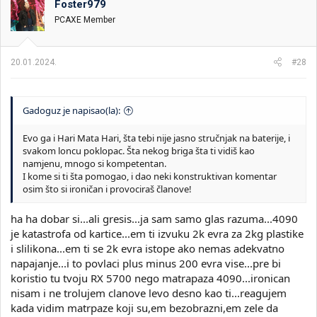
Foster979
PCAXE Member
20.01.2024.
#28
Gadoguz je napisao(la):
Evo ga i Hari Mata Hari, šta tebi nije jasno stručnjak na baterije, i
svakom loncu poklopac. Šta nekog briga šta ti vidiš kao
namjenu, mnogo si kompetentan.
I kome si ti šta pomogao, i dao neki konstruktivan komentar
osim što si ironičan i provociraš članove!
ha ha dobar si...ali gresis...ja sam samo glas razuma...4090
je katastrofa od kartice...em ti izvuku 2k evra za 2kg plastike
i slilikona...em ti se 2k evra istope ako nemas adekvatno
napajanje...i to povlaci plus minus 200 evra vise...pre bi
koristio tu tvoju RX 5700 nego matrapaza 4090...ironican
nisam i ne trolujem clanove levo desno kao ti...reagujem
kada vidim matrpaze koji su,em bezobrazni,em zele da