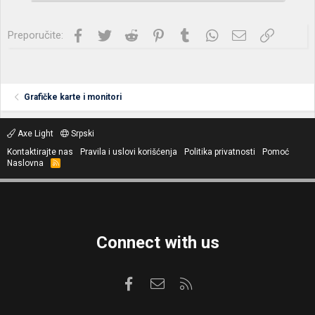
a
:
Facebook
Twitter
Reddit
Pinterest
Tumblr
WhatsApp
Imejl
Link
Preporučite:
Grafičke karte i monitori
Axe Light
Srpski
Kontaktirajte nas
Pravila i uslovi korišćenja
Politika privatnosti
Pomoć
Naslovna
R
S
S
Connect with us
Facebook
Kontaktirajte nas
RSS