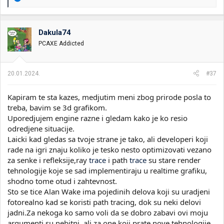
e
a
g
o
Dakula74
v
PCAXE Addicted
a
n
j
a
20.01.2024.
#37
:
Kapiram te sta kazes, medjutim meni zbog prirode posla to
treba, bavim se 3d grafikom.
Uporedjujem engine razne i gledam kako je ko resio
odredjene situacije.
Laicki kad gledas sa tvoje strane je tako, ali developeri koji
rade na igri znaju koliko je tesko nesto optimizovati vezano
za senke i refleksije,ray
trace
i path
trace
su stare render
tehnologije koje se sad implementiraju u realtime grafiku,
shodno tome otud i zahtevnost.
Sto se tice Alan Wake ima pojedinih delova koji su uradjeni
fotorealno kad se koristi path tracing, dok su neki delovi
jadni.Za nekoga ko samo voli da se dobro zabavi ovi moju
argumenti su nebitni, ali za one koji prate nove tehnologije