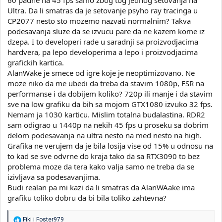
Ultra. Da li smatras da je setovanje psyho ray tracinga u
CP2077 nesto sto mozemo nazvati normalnim? Takva
podesavanja sluze da se izvucu pare da ne kazem kome iz
dzepa. I to developeri rade u saradnji sa proizvodjacima
hardvera, pa lepo developerima a lepo i proizvodjacima
grafickih kartica.
AlanWake je smece od igre koje je neoptimizovano. Ne
moze niko da me ubedi da treba da stavim 1080p, FSR na
performanse i da dobijem koliko? 720p ili manje i da stavim
sve na low grafiku da bih sa mojom GTX1080 izvuko 32 fps.
Nemam ja 1030 karticu. Mislim totalna budalastina. RDR2
sam odigrao u 1440p na nekih 45 fps u proseku sa dobrim
delom podesavanja na ultra nesto na med nesto na high.
Grafika ne verujem da je bila losija vise od 15% u odnosu na
to kad se sve odvrne do kraja tako da sa RTX3090 to bez
problema moze da tera kako valja samo ne treba da se
izivljava sa podesavanjima.
Budi realan pa mi kazi da li smatras da AlanWAake ima
grafiku toliko dobru da bi bila toliko zahtevna?
R
Fiki
i
Foster979