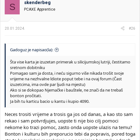
skenderbeg
i
o
S
k
k
PCAXE Apprentice
t
r
e
e
m
t
20.01.2024.
#26
e
a
n
j
a
Gadoguz je napisao(la):
Šta vise karta je izuzetan primerak u silicijumskoj lutriji, čestitamo
sretnom dobitniku
Pomagao sam ja dosta, i neću sigurno više nikada trošit svoje
vrijeme na nezhvalne ldiote poput tebe i na ovaj forum (Čast
izuzetcima, ima ovde par ljudi na mjestu)
Ako si se dokopao Njemačke i bauštele, ne znači da ne trebaš
bonton pročitati.
Ja bih tu karticu bacio u kantu i kupio 4090.
Neces trositi vrijeme a trosis ga jos od danas, a kao sto sam
rekao i sam potvrdjujes, uopste ti nije bio cilj pomoci
nekome ko trazi pomoc, zasto onda uopste ulazis na temu?
Bonton i kulturu bih preporucio tebi da popravis, pored toga