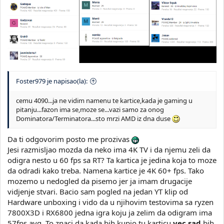
Foster979 je napisao(la):
cemu 4090...ja ne vidim namenu te kartice,kada je gaming u
pitanju...fazon ima se,moze se...vazi samo za onog
Dominatora/Terminatora...sto mrzi AMD iz dna duse
Da ti odgovorim posto me prozivas
Jesi razmisljao mozda da neko ima 4K TV i da njemu zeli da
odigra nesto u 60 fps sa RT? Ta kartica je jedina koja to moze
da odradi kako treba. Namena kartice je 4K 60+ fps. Tako
mozemo u nedogled da pisemo jer ja imam drugacije
vidjenje stvari. Bacio sam pogled na jedan YT klip od
Hardware unboxing i vido da u njihovim testovima sa ryzen
7800X3D i RX6800 jedna igra koju ja zelim da odigram ima
57fps avg. To znaci da kada bih kupio tu karticu
vec sad
bih