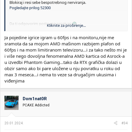
Blokiraj i resi sebe bespotrebnog nerviranja.
Pogledajte prilog 52300
Da ti odgovorim posto me prozivas
Kliknite za proširenje...
Jesi razmisljao mozda da neko ima 4K TV i da njemu zeli da odigra
nesto u 60 fps sa RT? Ta kartica je jedina koja to moze da odradi
Ja pojedine igrice igram u 60fps i na monitoru,nije me
kako treba. Namena kartice je 4K 60+ fps. Tako mozemo u
sramota da sa mojom AMD mašinom razbijem plafon od
nedogled da pisemo jer ja imam drugacije vidjenje stvari. Bacio
60fps i na mom limitiranom televizoru...i za tako nešto mi je
sam pogled na jedan YT klip od Hardware unboxing i vido da u
njihovim testovima sa ryzen 7800X3D i RX6800 jedna igra koju ja
i više nego dovoljna fenomenalna AMD kartica od Asrock-a
zelim da odigram ima 57fps avg. To znaci da kada bih kupio tu
u izvedbi Phantom Gaming...tako da RTX grafička dolazi u
karticu
vec sad
bih imao problem da nesto pokrenem u 60fps sa
obzir samo ako bi pare uložene u nju povratku u roku od
max detaljima na 1440p. Sta ce biti za recimo 2 godine? Pa
max 3 meseca...i nema to veze sa drugačijim ukusima i
primera radi je ne vidim namenu ove 6800 kartice recimo.
viđenjima
Dom1nat0R
PCAXE Addicted
20.01.2024.
#34