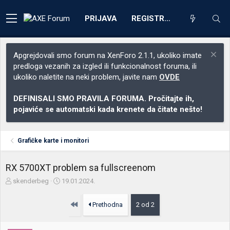
PRIJAVA
REGISTRACIJA
Apgrejdovali smo forum na XenForo 2.1.1, ukoliko imate
predloga vezanih za izgled ili funkcionalnost foruma, ili
ukoliko naletite na neki problem, javite nam
OVDE
DEFINISALI SMO PRAVILA FORUMA. Pročitajte ih,
pojaviće se automatski kada krenete da čitate nešto!
Grafičke karte i monitori
RX 5700XT problem sa fullscreenom
Z
D
skenderbeg
19.01.2024.
a
a
č
t
Prvo
Prethodna
2 od 2
e
u
t
m
n
p