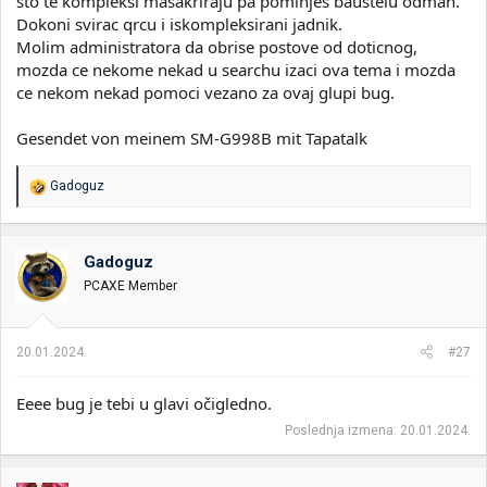
sto te kompleksi masakriraju pa pominjes baustelu odmah.
Dokoni svirac qrcu i iskompleksirani jadnik.
Molim administratora da obrise postove od doticnog,
mozda ce nekome nekad u searchu izaci ova tema i mozda
ce nekom nekad pomoci vezano za ovaj glupi bug.
Gesendet von meinem SM-G998B mit Tapatalk
R
Gadoguz
e
a
g
o
Gadoguz
v
PCAXE Member
a
n
j
a
20.01.2024.
#27
:
Eeee bug je tebi u glavi očigledno.
Poslednja izmena:
20.01.2024.