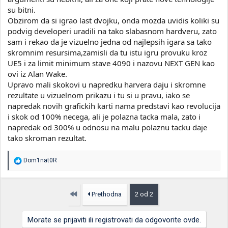
su bitni.
Obzirom da si igrao last dvojku, onda mozda uvidis koliki su
podvig developeri uradili na tako slabasnom hardveru, zato
sam i rekao da je vizuelno jedna od najlepsih igara sa tako
skromnim resursima,zamisli da tu istu igru provuku kroz
UE5 i za limit minimum stave 4090 i nazovu NEXT GEN kao
ovi iz Alan Wake.
Upravo mali skokovi u napredku harvera daju i skromne
rezultate u vizuelnom prikazu i tu si u pravu, iako se
napredak novih grafickih karti nama predstavi kao revolucija
i skok od 100% necega, ali je polazna tacka mala, zato i
napredak od 300% u odnosu na malu polaznu tacku daje
tako skroman rezultat.
R
Dom1nat0R
e
a
g
o
Prvo
Prethodna
2 od 2
v
a
n
Morate se prijaviti ili registrovati da odgovorite ovde.
j