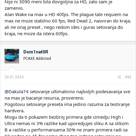
Nije ni 3090 meni bila dovgoljna za HD, zato sam je
zamenio.
Alan Wake na max u HD 40fps. The plague tale requiem na
max ne moze stabilno 60 fps, Red Dead 2, nasviran do kraja,
ali ne onaj preset , nego redom ides i guras setovanja do
kraja, ne moze da istera 60fps.
Dom1nat0R
PCAXE Addicted
20.01.2024.
#36
@Dakula74
setovanje ultimativno najboljih podesavanja sve
na max je bacanje resursa, provereno.
Pogotovu setovanje preseta ima jedino razuma za testiranje
hardvera.
Mogu da ti pokazem bezbroj primera gde izmedju High i
Ultra nemas ni 3% razlike kad uporedjujes sliku A sa slikom
B a razlike u performansama 30% ne znam primera radi sa
60 padne na 45 fps samo zbog tog jednog setovanja na