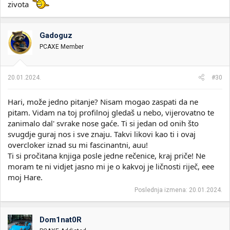
zivota
Gadoguz
PCAXE Member
20.01.2024.
#30
Hari, može jedno pitanje? Nisam mogao zaspati da ne
pitam. Vidam na toj profilnoj gledaš u nebo, vijerovatno te
zanimalo dal' svrake nose gaće. Ti si jedan od onih što
svugdje guraj nos i sve znaju. Takvi likovi kao ti i ovaj
overcloker iznad su mi fascinantni, auu!
Ti si pročitana knjiga posle jedne rečenice, kraj priče! Ne
moram te ni vidjet jasno mi je o kakvoj je ličnosti riječ, eee
moj Hare.
Poslednja izmena:
20.01.2024.
Dom1nat0R