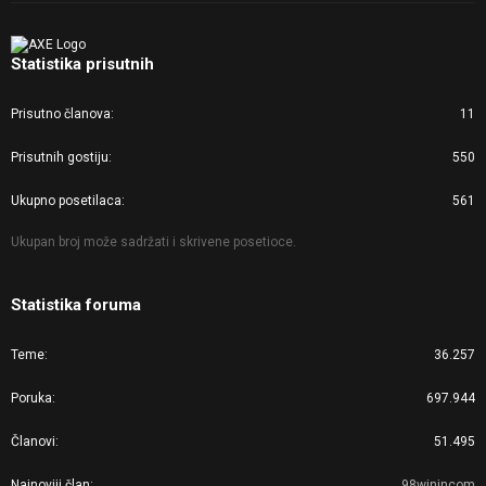
Statistika prisutnih
Prisutno članova
11
Prisutnih gostiju
550
Ukupno posetilaca
561
Ukupan broj može sadržati i skrivene posetioce.
Statistika foruma
Teme
36.257
Poruka
697.944
Članovi
51.495
Najnoviji član
98winjncom