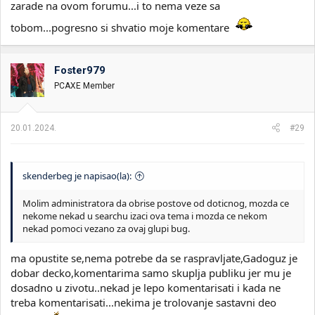
zarade na ovom forumu...i to nema veze sa
tobom...pogresno si shvatio moje komentare
Foster979
PCAXE Member
20.01.2024.
#29
skenderbeg je napisao(la):
Molim administratora da obrise postove od doticnog, mozda ce
nekome nekad u searchu izaci ova tema i mozda ce nekom
nekad pomoci vezano za ovaj glupi bug.
ma opustite se,nema potrebe da se raspravljate,Gadoguz je
dobar decko,komentarima samo skuplja publiku jer mu je
dosadno u zivotu..nekad je lepo komentarisati i kada ne
treba komentarisati...nekima je trolovanje sastavni deo