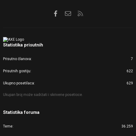
Facebook
Kontaktirajte nas
RSS
Statistika prisutnih
Prisutno članova
7
Prisutnih gostiju
622
Ukupno posetilaca
629
Ukupan broj može sadržati i skrivene posetioce.
Statistika foruma
Teme
36.259