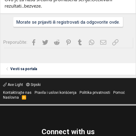
rezultati..bezveze.
Morate se prijaviti ili registrovati da odgovorite ovde.
Facebook
Twitter
Reddit
Pinterest
Tumblr
WhatsApp
Imejl
Link
Preporučite:
Vesti sa portala
Axe Light
Srpski
Kontaktirajte nas
Pravila i uslovi korišćenja
Politika privatnosti
Pomoć
Naslovna
R
S
S
Connect with us