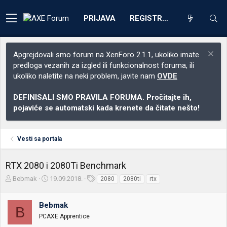
PRIJAVA
REGISTRACIJA
Apgrejdovali smo forum na XenForo 2.1.1, ukoliko imate
predloga vezanih za izgled ili funkcionalnost foruma, ili
ukoliko naletite na neki problem, javite nam
OVDE
DEFINISALI SMO PRAVILA FORUMA. Pročitajte ih,
pojaviće se automatski kada krenete da čitate nešto!
Vesti sa portala
RTX 2080 i 2080Ti Benchmark
Z
D
O
Bebmak
19.09.2018.
2080
2080ti
rtx
a
a
z
č
t
n
Bebmak
e
u
a
B
t
m
k
PCAXE Apprentice
n
p
e