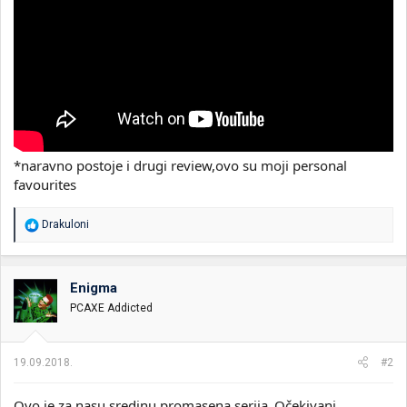
*naravno postoje i drugi review,ovo su moji personal
favourites
R
Drakuloni
e
a
g
o
Enigma
v
PCAXE Addicted
a
n
j
a
19.09.2018.
#2
:
Ovo je za nasu sredinu promasena serija..Očekivani