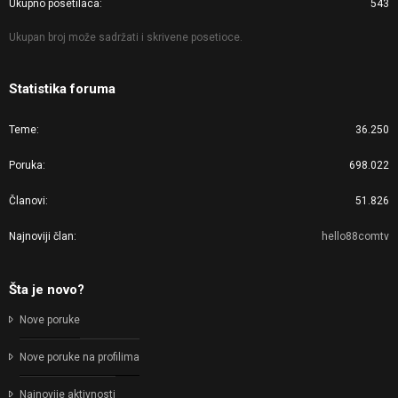
Ukupno posetilaca
543
Ukupan broj može sadržati i skrivene posetioce.
Statistika foruma
Teme
36.250
Poruka
698.022
Članovi
51.826
Najnoviji član
hello88comtv
Šta je novo?
Nove poruke
Nove poruke na profilima
Najnovije aktivnosti