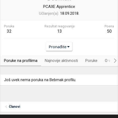
PCAXE Apprentice
Učlanjen(a)
18.09.2018.
Poruka
Rezultat reagovanja
Poena
32
13
50
Pronađite
Poruke na profilima
Najnovije aktivnosti
Poruke
O vama.
Još uvek nema poruka na Bebmak profilu.
Članovi