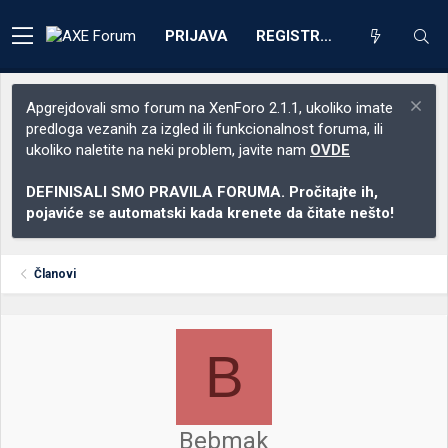
PRIJAVA
REGISTRACIJA
Apgrejdovali smo forum na XenForo 2.1.1, ukoliko imate
predloga vezanih za izgled ili funkcionalnost foruma, ili
ukoliko naletite na neki problem, javite nam
OVDE
DEFINISALI SMO PRAVILA FORUMA. Pročitajte ih,
pojaviće se automatski kada krenete da čitate nešto!
Članovi
B
Bebmak