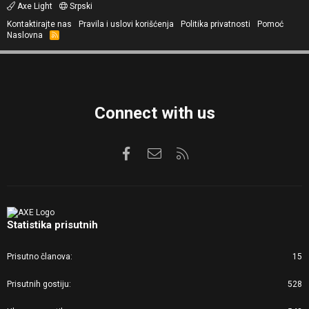
Axe Light
Srpski
Kontaktirajte nas
Pravila i uslovi korišćenja
Politika privatnosti
Pomoć
Naslovna
R
S
S
Connect with us
Facebook
Kontaktirajte nas
RSS
Statistika prisutnih
Prisutno članova
15
Prisutnih gostiju
528