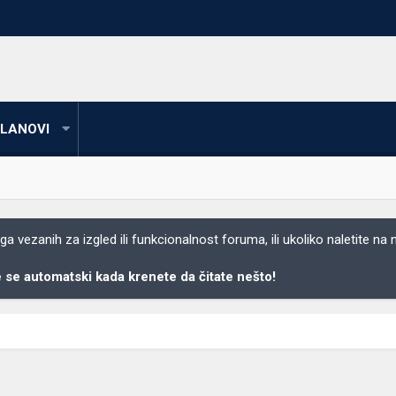
LANOVI
 vezanih za izgled ili funkcionalnost foruma, ili ukoliko naletite na
se automatski kada krenete da čitate nešto!