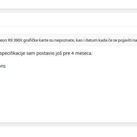
eon R9 390X grafičke karte su nepoznate, kao i datum kada će se pojaviti na 
e specifikacije sam postavio još pre 4 meseca.
ons