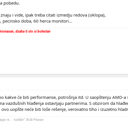
la pobedu.
znaju i vide, ipak treba citati izmedju redova (oklopa),
je, pecinsko doba, 60 herca monitori...
 siromasan, dzaba ti sto si bolestan
mo kakve će biti performanse, potrošnja itd. U saopštenju AMD-a 
tema vazdušnih hlađenja ostavljaju partnerima. S obzirom da hlađe
 ovo uopšte neće biti loše rešenje, verovatno tiho i izuzetno hladn
ge is ... solder" -Bob Pease