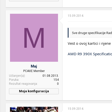
PC / Laptop
Zvijer :p
PSU:
Fractal Design Newton R3
Name:
1000W
15.09.2014.
CPU & cooler:
Intel i7 9700K@5GHz ft.
Optical drives:
Samsung BluRay Ext
EKWB H2O
M
Mice &
Corsair Katar + Corsair K70
Motherboard:
ASUS ROG Strix Z370-E
keyboard:
RGB
Sve druge specifikacije Rad
Gaming
Internet:
Netgear Nighthawk R7000 /
Vest o ovoj kartici i njen
RAM:
Corsair Dominator Platinum
Gbit
32GB 3000MHz
AMD R9 390X Specificati
OS & Browser:
Win 7
VGA & cooler:
ASUS RX 5700 XT Strix OC
Display:
LG 32GK850G (VA 165Hz) +
Maj
AOC Q3279VWFD8 (IPS
PCAXE Member
75Hz)
Učlanjen(a)
01.08.2013.
Poruka
154
HDD:
SSD Samsung 970 EVO
Rezultat reagovanja
0
500GB + WD 4TB EFAX
Moja konfiguracija
Sound:
ASUS Essence STU + Rotel
RA-05/JBL L16
Decade/SVS PB1000 +
Sennheiser HD515
15.09.2014.