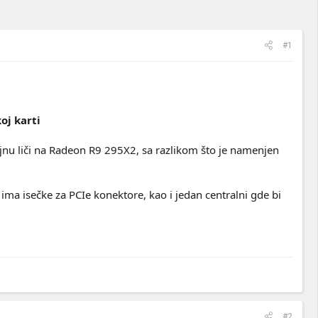
#1
oj karti
ajnu liči na Radeon R9 295X2, sa razlikom što je namenjen
ma isečke za PCIe konektore, kao i jedan centralni gde bi
#2