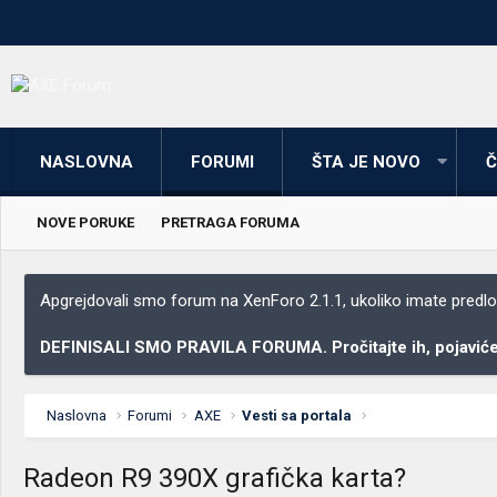
NASLOVNA
FORUMI
ŠTA JE NOVO
Č
NOVE PORUKE
PRETRAGA FORUMA
Apgrejdovali smo forum na XenForo 2.1.1, ukoliko imate predloga
DEFINISALI SMO PRAVILA FORUMA. Pročitajte ih, pojaviće 
Naslovna
Forumi
AXE
Vesti sa portala
Radeon R9 390X grafička karta?