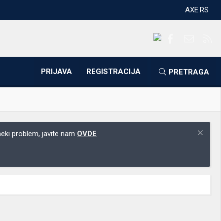
AXE.RS
Facebook
Kontakti
RS
PRIJAVA
REGISTRACIJA
PRETRAGA
 neki problem, javite nam
OVDE