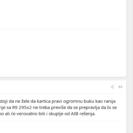
#4
stoji da ne žele da kartica pravi ogromnu buku kao ranija
nje sa R9 295x2 ne treba previše da se prepravlja da bi se
o ali će verovatno biti i skuplje od AIB rešenja.