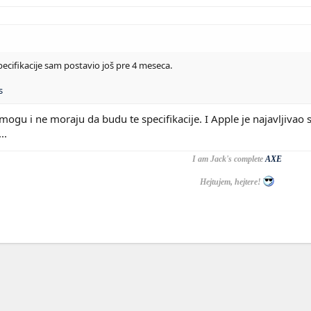
specifikacije sam postavio još pre 4 meseca.
s
 mogu i ne moraju da budu te specifikacije. I Apple je najavljivao
..
I am Jack's complete
AXE
Hejtujem, hejtere!