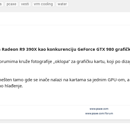
s
pcaxe
vesti
vrm cooling
water
Radeon R9 390X kao konkurenciju GeForce GTX 980 grafičk
rumima kruže fotografije „oklopa“ za grafičku kartu, koji po diz
mešten tamo gde se inače nalazi na kartama sa jednim GPU-om, a i
no hlađenje.
www.pcaxe.com
www.pcaxe.com/forum