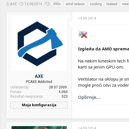
Z
D
O
AXE
14.09.2014.
390x
amd radeon
cooling
leaked
new
a
a
z
č
t
n
14.09.2014.
e
u
a
t
m
k
n
p
e
i
o
k
k
t
r
Izgleda da AMD sprema 
e
e
m
t
Na nekim kineskim tech fo
e
a
n
karti sa jenim GPU-om.
j
AXE
a
Ventilator na oklopu je s
PCAXE Addicted
mogle proći cevi za vode
Učlanjen(a)
28.07.2009.
Poruka
6.060
Opširnije
....
Rezultat reagovanja
523
Moja konfiguracija
14.09.2014.