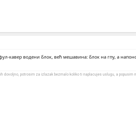
фул-кавер водени блок, већ мешавина: блок на гпу, а напонск
m ih dovoljno, potrosim za izlazak bezmalo koliko ti naplacujes uslugu, a popusim