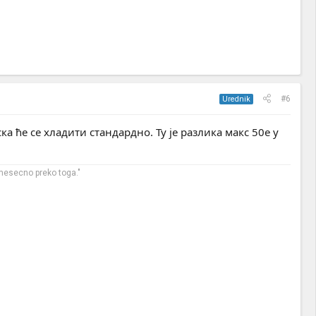
#6
Urednik
а ће се хладити стандардно. Ту је разлика макс 50е у
 mesecno preko toga."