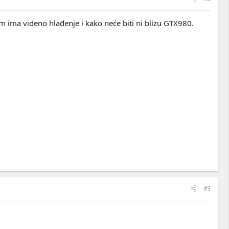
m ima videno hlađenje i kako neće biti ni blizu GTX980.
#3