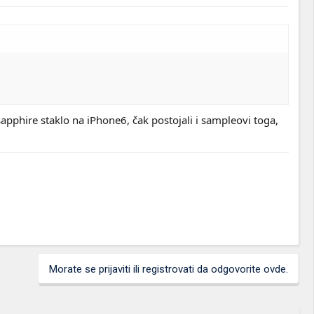
 sapphire staklo na iPhone6, čak postojali i sampleovi toga,
Morate se prijaviti ili registrovati da odgovorite ovde.