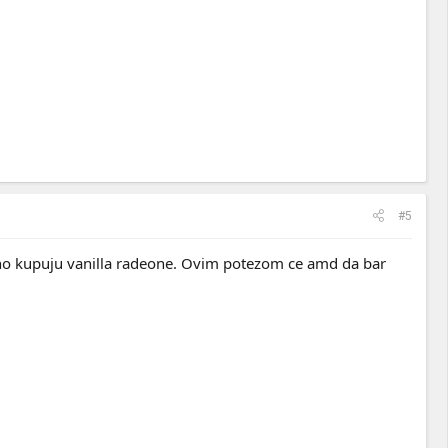
#5
vodeno kupuju vanilla radeone. Ovim potezom ce amd da bar