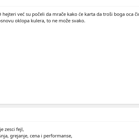
hejteri već su počeli da mrače kako će karta da troši boga oca či
osnovu oklopa kulera, to ne može svako.
e zesci fejl,
osnja, grejanje, cena i performanse,