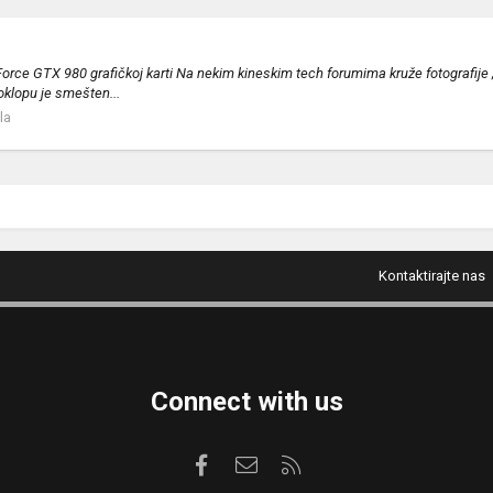
 GTX 980 grafičkoj karti Na nekim kineskim tech forumima kruže fotografije „ok
oklopu je smešten...
la
Kontaktirajte nas
Connect with us
Facebook
Kontaktirajte nas
RSS