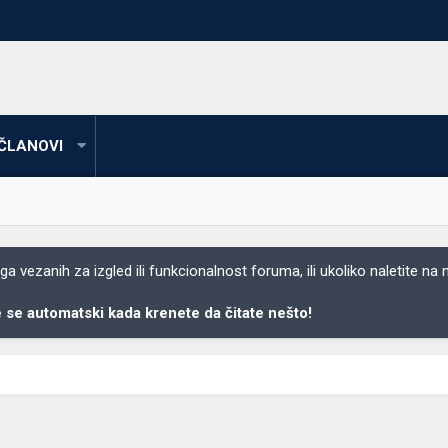
ČLANOVI
 vezanih za izgled ili funkcionalnost foruma, ili ukoliko naletite na
se automatski kada krenete da čitate nešto!