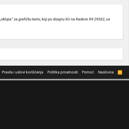
lopa“ za grafičku kartu, koji po dizajnu liči na Radeon R9 295X2, sa
Pravila i uslovi korišćenja
Politika privatnosti
Pomoć
Naslovna
R
S
S