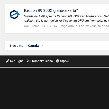
Radeon R9 390X grafička karta?
Izgleda da AMD sprema Radeon R9 390X kao konkurenciju GeForce
razlikom što je namenjen karti sa jenim GPU-om. Ventilator na 
AXE
Tema
14.09.2014.
Odgovora: 7
Forum:
Vesti sa porta
Naslovna
Oznake
Axe Light
Promenite širina
Srpski